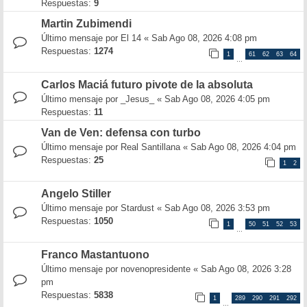
Respuestas:
9
Martin Zubimendi
Último mensaje por
El 14
«
Sab Ago 08, 2026 4:08 pm
Respuestas:
1274
1
61
62
63
64
…
Carlos Maciá futuro pivote de la absoluta
Último mensaje por
_Jesus_
«
Sab Ago 08, 2026 4:05 pm
Respuestas:
11
Van de Ven: defensa con turbo
Último mensaje por
Real Santillana
«
Sab Ago 08, 2026 4:04 pm
Respuestas:
25
1
2
Angelo Stiller
Último mensaje por
Stardust
«
Sab Ago 08, 2026 3:53 pm
Respuestas:
1050
1
50
51
52
53
…
Franco Mastantuono
Último mensaje por
novenopresidente
«
Sab Ago 08, 2026 3:28
pm
Respuestas:
5838
1
289
290
291
292
…