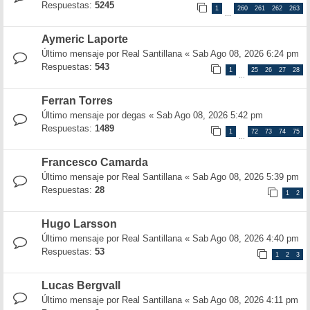
Respuestas:
5245
1
260
261
262
263
…
Aymeric Laporte
Último mensaje por
Real Santillana
«
Sab Ago 08, 2026 6:24 pm
Respuestas:
543
1
25
26
27
28
…
Ferran Torres
Último mensaje por
degas
«
Sab Ago 08, 2026 5:42 pm
Respuestas:
1489
1
72
73
74
75
…
Francesco Camarda
Último mensaje por
Real Santillana
«
Sab Ago 08, 2026 5:39 pm
Respuestas:
28
1
2
Hugo Larsson
Último mensaje por
Real Santillana
«
Sab Ago 08, 2026 4:40 pm
Respuestas:
53
1
2
3
Lucas Bergvall
Último mensaje por
Real Santillana
«
Sab Ago 08, 2026 4:11 pm