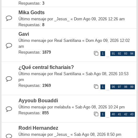
Respuestas:
3
Mika Godts
Último mensaje por
_Jesus_
«
Dom Ago 09, 2026 12:26 am
Respuestas:
8
Gavi
Último mensaje por
Real Santillana
«
Dom Ago 09, 2026 12:02
am
Respuestas:
1879
1
91
92
93
94
…
¿Qué central fichariais?
Último mensaje por
Real Santillana
«
Sab Ago 08, 2026 10:53
pm
Respuestas:
1969
1
96
97
98
99
…
Ayyoub Bouaddi
Último mensaje por
melabufa
«
Sab Ago 08, 2026 10:24 pm
Respuestas:
855
1
40
41
42
43
…
Rodri Hernandez
Último mensaje por
_Jesus_
«
Sab Ago 08, 2026 8:50 pm