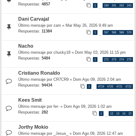
Respuestas:
4857
1
240
241
242
243
…
Dani Carvajal
Último mensaje por
zam
«
Mar May 26, 2026 9:49 am
Respuestas:
11384
1
567
568
569
570
…
Nacho
Último mensaje por
chusky18
«
Dom May 03, 2026 11:15 pm
Respuestas:
5484
1
272
273
274
275
…
Cristiano Ronaldo
Último mensaje por
CR7CR9
«
Dom Ago 09, 2026 2:04 am
Respuestas:
94434
1
4719
4720
4721
4722
…
Kees Smit
Último mensaje por
fer-
«
Dom Ago 09, 2026 1:02 am
Respuestas:
282
1
12
13
14
15
…
Jorthy Mokio
Último mensaje por
_Jesus_
«
Dom Ago 09, 2026 12:47 am