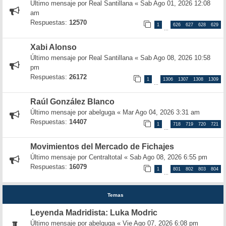
Último mensaje por
Real Santillana
«
Sab Ago 01, 2026 12:08
am
Respuestas:
12570
1
626
627
628
629
…
Xabi Alonso
Último mensaje por
Real Santillana
«
Sab Ago 08, 2026 10:58
pm
Respuestas:
26172
1
1306
1307
1308
1309
…
Raúl González Blanco
Último mensaje por
abelguga
«
Mar Ago 04, 2026 3:31 am
Respuestas:
14407
1
718
719
720
721
…
Movimientos del Mercado de Fichajes
Último mensaje por
Centraltotal
«
Sab Ago 08, 2026 6:55 pm
Respuestas:
16079
1
801
802
803
804
…
Temas
Leyenda Madridista: Luka Modric
Último mensaje por
abelguga
«
Vie Ago 07, 2026 6:08 pm