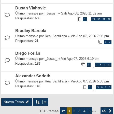
Dusan Vlahovic
Último mensaje por
_Jesus_
«
Sab Ago 08, 2026 11:32 am
Respuestas:
636
1
29
30
31
32
…
Bradley Barcola
Último mensaje por
Real Santillana
«
Vie Ago 07, 2026 7:03 pm
Respuestas:
21
1
2
Diego Forlán
Último mensaje por
_Jesus_
«
Vie Ago 07, 2026 6:19 pm
Respuestas:
193
1
7
8
9
10
…
Alexander Sorloth
Último mensaje por
Real Santillana
«
Vie Ago 07, 2026 5:33 pm
Respuestas:
140
1
5
6
7
8
…
Nuevo Tema
Página
1
2
3
4
5
65
1613 temas
1
--- …
Siguie
de