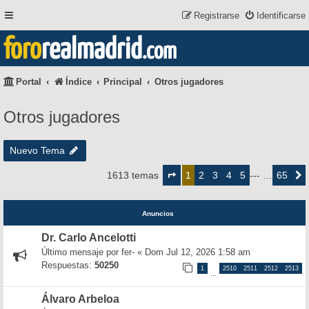
Registrarse
Identificarse
foro
realmadrid
.com
Portal
Índice
Principal
Otros jugadores
Otros jugadores
Nuevo Tema
Página
1
2
3
4
5
65
1613 temas
1
--- …
Siguie
de
65
Anuncios
Dr. Carlo Ancelotti
Último mensaje por
fer-
«
Dom Jul 12, 2026 1:58 am
Respuestas:
50250
1
2510
2511
2512
2513
…
Álvaro Arbeloa