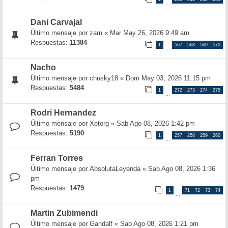
…
Dani Carvajal
Último mensaje por
zam
«
Mar May 26, 2026 9:49 am
Respuestas:
11384
1
567
568
569
570
…
Nacho
Último mensaje por
chusky18
«
Dom May 03, 2026 11:15 pm
Respuestas:
5484
1
272
273
274
275
…
Rodri Hernandez
Último mensaje por
Xetorg
«
Sab Ago 08, 2026 1:42 pm
Respuestas:
5190
1
257
258
259
260
…
Ferran Torres
Último mensaje por
AbsolutaLeyenda
«
Sab Ago 08, 2026 1:36
pm
Respuestas:
1479
1
71
72
73
74
…
Martin Zubimendi
Último mensaje por
Gandalf
«
Sab Ago 08, 2026 1:21 pm