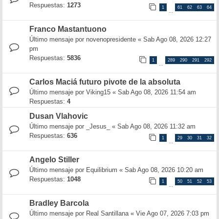
Respuestas:
1273
1
61
62
63
64
…
Franco Mastantuono
Último mensaje por
novenopresidente
«
Sab Ago 08, 2026 12:27
pm
Respuestas:
5836
1
289
290
291
292
…
Carlos Maciá futuro pivote de la absoluta
Último mensaje por
Viking15
«
Sab Ago 08, 2026 11:54 am
Respuestas:
4
Dusan Vlahovic
Último mensaje por
_Jesus_
«
Sab Ago 08, 2026 11:32 am
Respuestas:
636
1
29
30
31
32
…
Angelo Stiller
Último mensaje por
Equilibrium
«
Sab Ago 08, 2026 10:20 am
Respuestas:
1048
1
50
51
52
53
…
Bradley Barcola
Último mensaje por
Real Santillana
«
Vie Ago 07, 2026 7:03 pm