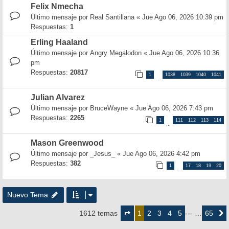
Felix Nmecha
Último mensaje por
Real Santillana
«
Jue Ago 06, 2026 10:39 pm
Respuestas:
1
Erling Haaland
Último mensaje por
Angry Megalodon
«
Jue Ago 06, 2026 10:36
pm
Respuestas:
20817
1
1038
1039
1040
1041
…
Julian Alvarez
Último mensaje por
BruceWayne
«
Jue Ago 06, 2026 7:43 pm
Respuestas:
2265
1
111
112
113
114
…
Mason Greenwood
Último mensaje por
_Jesus_
«
Jue Ago 06, 2026 4:42 pm
Respuestas:
382
1
17
18
19
20
…
Nuevo Tema
Página
1
2
3
4
5
65
1612 temas
1
--- …
Siguie
de
65