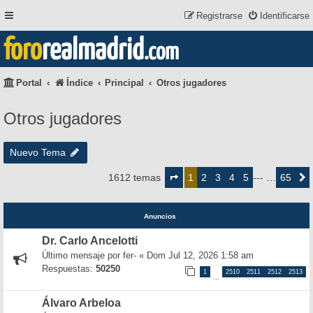
Registrarse
Identificarse
foro
realmadrid
.com
Portal
Índice
Principal
Otros jugadores
Otros jugadores
Nuevo Tema
Página
1
2
3
4
5
65
1612 temas
1
--- …
Siguie
de
65
Anuncios
Dr. Carlo Ancelotti
Último mensaje por
fer-
«
Dom Jul 12, 2026 1:58 am
Respuestas:
50250
1
2510
2511
2512
2513
…
Álvaro Arbeloa