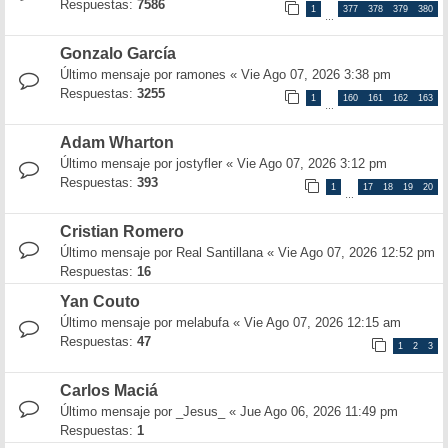
Respuestas:
7586
1
377
378
379
380
…
Gonzalo García
Último mensaje por
ramones
«
Vie Ago 07, 2026 3:38 pm
Respuestas:
3255
1
160
161
162
163
…
Adam Wharton
Último mensaje por
jostyfler
«
Vie Ago 07, 2026 3:12 pm
Respuestas:
393
1
17
18
19
20
…
Cristian Romero
Último mensaje por
Real Santillana
«
Vie Ago 07, 2026 12:52 pm
Respuestas:
16
Yan Couto
Último mensaje por
melabufa
«
Vie Ago 07, 2026 12:15 am
Respuestas:
47
1
2
3
Carlos Maciá
Último mensaje por
_Jesus_
«
Jue Ago 06, 2026 11:49 pm
Respuestas:
1