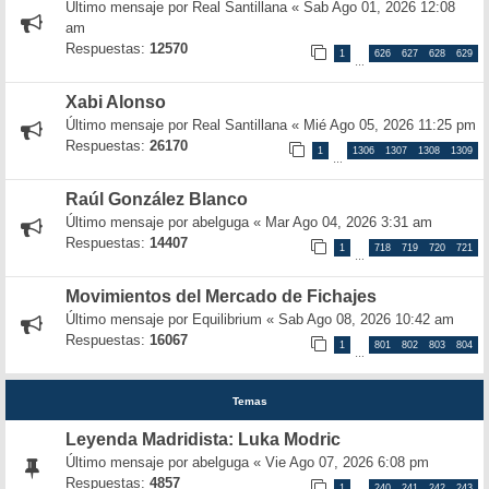
Último mensaje por
Real Santillana
«
Sab Ago 01, 2026 12:08
am
Respuestas:
12570
1
626
627
628
629
…
Xabi Alonso
Último mensaje por
Real Santillana
«
Mié Ago 05, 2026 11:25 pm
Respuestas:
26170
1
1306
1307
1308
1309
…
Raúl González Blanco
Último mensaje por
abelguga
«
Mar Ago 04, 2026 3:31 am
Respuestas:
14407
1
718
719
720
721
…
Movimientos del Mercado de Fichajes
Último mensaje por
Equilibrium
«
Sab Ago 08, 2026 10:42 am
Respuestas:
16067
1
801
802
803
804
…
Temas
Leyenda Madridista: Luka Modric
Último mensaje por
abelguga
«
Vie Ago 07, 2026 6:08 pm
Respuestas:
4857
1
240
241
242
243