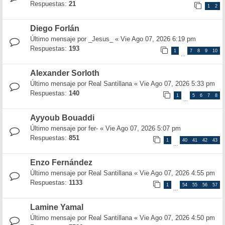
Respuestas:
21
1
2
Diego Forlán
Último mensaje por
_Jesus_
«
Vie Ago 07, 2026 6:19 pm
Respuestas:
193
1
7
8
9
10
…
Alexander Sorloth
Último mensaje por
Real Santillana
«
Vie Ago 07, 2026 5:33 pm
Respuestas:
140
1
5
6
7
8
…
Ayyoub Bouaddi
Último mensaje por
fer-
«
Vie Ago 07, 2026 5:07 pm
Respuestas:
851
1
40
41
42
43
…
Enzo Fernández
Último mensaje por
Real Santillana
«
Vie Ago 07, 2026 4:55 pm
Respuestas:
1133
1
54
55
56
57
…
Lamine Yamal
Último mensaje por
Real Santillana
«
Vie Ago 07, 2026 4:50 pm