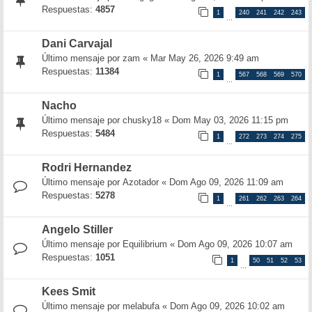
Respuestas:
4857
1
240
241
242
243
…
Dani Carvajal
Último mensaje por
zam
«
Mar May 26, 2026 9:49 am
Respuestas:
11384
1
567
568
569
570
…
Nacho
Último mensaje por
chusky18
«
Dom May 03, 2026 11:15 pm
Respuestas:
5484
1
272
273
274
275
…
Rodri Hernandez
Último mensaje por
Azotador
«
Dom Ago 09, 2026 11:09 am
Respuestas:
5278
1
261
262
263
264
…
Angelo Stiller
Último mensaje por
Equilibrium
«
Dom Ago 09, 2026 10:07 am
Respuestas:
1051
1
50
51
52
53
…
Kees Smit
Último mensaje por
melabufa
«
Dom Ago 09, 2026 10:02 am