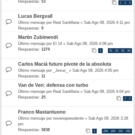
Respuestas:
53
1
2
3
Lucas Bergvall
Último mensaje por
Real Santillana
«
Sab Ago 08, 2026 4:11 pm
Respuestas:
9
Martin Zubimendi
Último mensaje por
El 14
«
Sab Ago 08, 2026 4:08 pm
Respuestas:
1274
1
61
62
63
64
…
Carlos Maciá futuro pivote de la absoluta
Último mensaje por
_Jesus_
«
Sab Ago 08, 2026 4:05 pm
Respuestas:
11
Van de Ven: defensa con turbo
Último mensaje por
Real Santillana
«
Sab Ago 08, 2026 4:04 pm
Respuestas:
25
1
2
Franco Mastantuono
Último mensaje por
novenopresidente
«
Sab Ago 08, 2026 3:28
pm
Respuestas:
5838
1
289
290
291
292
…