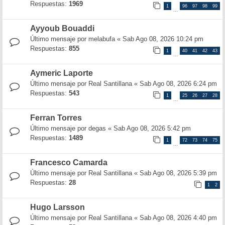
Respuestas:
1969
1
96
97
98
99
…
Ayyoub Bouaddi
Último mensaje por
melabufa
«
Sab Ago 08, 2026 10:24 pm
Respuestas:
855
1
40
41
42
43
…
Aymeric Laporte
Último mensaje por
Real Santillana
«
Sab Ago 08, 2026 6:24 pm
Respuestas:
543
1
25
26
27
28
…
Ferran Torres
Último mensaje por
degas
«
Sab Ago 08, 2026 5:42 pm
Respuestas:
1489
1
72
73
74
75
…
Francesco Camarda
Último mensaje por
Real Santillana
«
Sab Ago 08, 2026 5:39 pm
Respuestas:
28
1
2
Hugo Larsson
Último mensaje por
Real Santillana
«
Sab Ago 08, 2026 4:40 pm