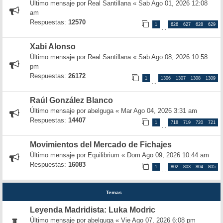
Último mensaje por
Real Santillana
«
Sab Ago 01, 2026 12:08
am
Respuestas:
12570
1
626
627
628
629
…
Xabi Alonso
Último mensaje por
Real Santillana
«
Sab Ago 08, 2026 10:58
pm
Respuestas:
26172
1
1306
1307
1308
1309
…
Raúl González Blanco
Último mensaje por
abelguga
«
Mar Ago 04, 2026 3:31 am
Respuestas:
14407
1
718
719
720
721
…
Movimientos del Mercado de Fichajes
Último mensaje por
Equilibrium
«
Dom Ago 09, 2026 10:44 am
Respuestas:
16083
1
802
803
804
805
…
Temas
Leyenda Madridista: Luka Modric
Último mensaje por
abelguga
«
Vie Ago 07, 2026 6:08 pm