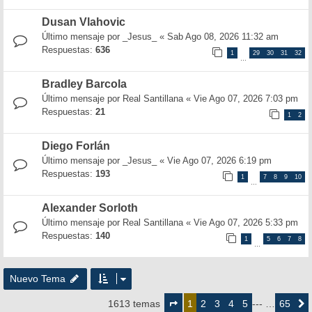
Dusan Vlahovic
Último mensaje por
_Jesus_
«
Sab Ago 08, 2026 11:32 am
Respuestas:
636
1
29
30
31
32
…
Bradley Barcola
Último mensaje por
Real Santillana
«
Vie Ago 07, 2026 7:03 pm
Respuestas:
21
1
2
Diego Forlán
Último mensaje por
_Jesus_
«
Vie Ago 07, 2026 6:19 pm
Respuestas:
193
1
7
8
9
10
…
Alexander Sorloth
Último mensaje por
Real Santillana
«
Vie Ago 07, 2026 5:33 pm
Respuestas:
140
1
5
6
7
8
…
Nuevo Tema
Página
1
2
3
4
5
65
1613 temas
1
--- …
Siguie
de