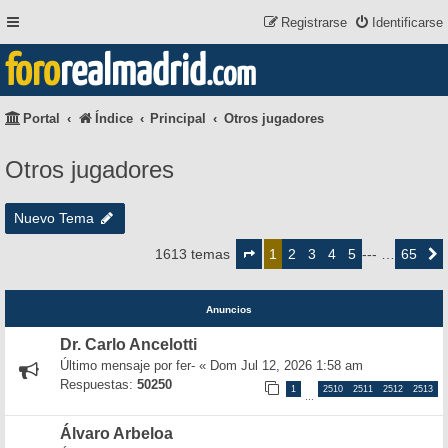
Registrarse
Identificarse
foro
realmadrid
.com
Portal
Índice
Principal
Otros jugadores
Otros jugadores
Nuevo Tema
Página
1
2
3
4
5
65
1613 temas
1
--- …
Siguie
de
65
Anuncios
Dr. Carlo Ancelotti
Último mensaje por
fer-
«
Dom Jul 12, 2026 1:58 am
Respuestas:
50250
1
2510
2511
2512
2513
…
Álvaro Arbeloa