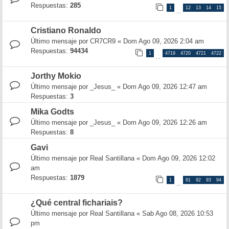
Respuestas:
285
1
12
13
14
15
…
Cristiano Ronaldo
Último mensaje por
CR7CR9
«
Dom Ago 09, 2026 2:04 am
Respuestas:
94434
1
4719
4720
4721
4722
…
Jorthy Mokio
Último mensaje por
_Jesus_
«
Dom Ago 09, 2026 12:47 am
Respuestas:
3
Mika Godts
Último mensaje por
_Jesus_
«
Dom Ago 09, 2026 12:26 am
Respuestas:
8
Gavi
Último mensaje por
Real Santillana
«
Dom Ago 09, 2026 12:02
am
Respuestas:
1879
1
91
92
93
94
…
¿Qué central fichariais?
Último mensaje por
Real Santillana
«
Sab Ago 08, 2026 10:53
pm