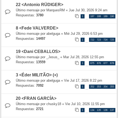
22 <Antonio RÜDIGER>
Último mensaje por
MarquesRM
«
Jue Jul 30, 2026 9:24 am
Respuestas:
3780
1
187
188
189
190
…
8 <Fede VALVERDE>
Último mensaje por
abelguga
«
Mié Jul 29, 2026 6:53 pm
Respuestas:
14497
1
722
723
724
725
…
19 <Dani CEBALLOS>
Último mensaje por
_Jesus_
«
Mar Jul 28, 2026 12:55 pm
Respuestas:
13559
1
675
676
677
678
…
3 <Éder MILITÃO> (+)
Último mensaje por
abelguga
«
Vie Jul 17, 2026 8:22 pm
Respuestas:
7092
1
352
353
354
355
…
20 <FRAN GARCÍA>
Último mensaje por
chusky18
«
Vie Jul 10, 2026 11:55 pm
Respuestas:
2721
1
134
135
136
137
…