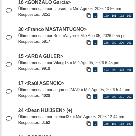
16 <GONZALO García>
Último mensaje por
_Jesus_
«
Mié Ago 05, 2026 10:56 pm
Respuestas:
3251
1
160
161
162
163
…
30 <Franco MASTANTUONO>
Último mensaje por
BruceWayne
«
Mié Ago 05, 2026 9:55 pm
Respuestas:
5817
1
288
289
290
291
…
15 <ARDA GÜLER>
Último mensaje por
Viking15
«
Mié Ago 05, 2026 6:45 pm
Respuestas:
9919
1
493
494
495
496
…
17 <Raúl ASENCIO>
Último mensaje por
asgaroudfMAD
«
Mié Ago 05, 2026 5:42 pm
Respuestas:
4029
1
199
200
201
202
…
24 <Dean HUIJSEN> (+)
Último mensaje por
michael37
«
Mié Ago 05, 2026 12:44 pm
Respuestas:
3162
1
156
157
158
159
…