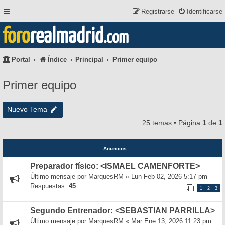
Registrarse
Identificarse
foro
realmadrid
.com
Portal
Índice
Principal
Primer equipo
Primer equipo
Nuevo Tema
25 temas • Página
1
de
1
Anuncios
Preparador físico: <ISMAEL CAMENFORTE>
Último mensaje por
MarquesRM
«
Lun Feb 02, 2026 5:17 pm
Respuestas:
45
1
2
3
Segundo Entrenador: <SEBASTIAN PARRILLA>
Último mensaje por
MarquesRM
«
Mar Ene 13, 2026 11:23 pm