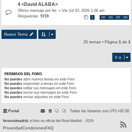
4 <David ALABA>
Último mensaje por
fer-
«
Vie Jul 03, 2026 1:06 am
Respuestas:
5719
1
283
284
285
286
…
Nuevo Tema
25 temas • Página
1
de
1
Ir a
PERMISOS DEL FORO
No puedes
abrir nuevos temas en este Foro
No puedes
responder a temas en este Foro
No puedes
editar sus mensajes en este Foro
No puedes
borrar sus mensajes en este Foro
No puedes
enviar adjuntos en este Foro
Portal
Todos los horarios son
UTC+02:00
fororealmadrid
, el foro no oficial del Real Madrid. - 2026
Privacidad
Condiciones
FAQ