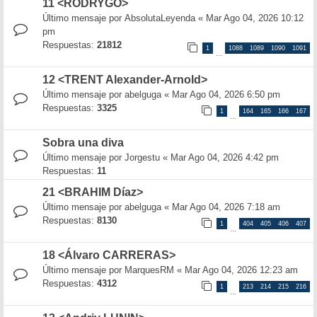
11 <RODRYGO>
Último mensaje por
AbsolutaLeyenda
«
Mar Ago 04, 2026 10:12
pm
Respuestas:
21812
1
1088
1089
1090
1091
…
12 <TRENT Alexander-Arnold>
Último mensaje por
abelguga
«
Mar Ago 04, 2026 6:50 pm
Respuestas:
3325
1
164
165
166
167
…
Sobra una diva
Último mensaje por
Jorgestu
«
Mar Ago 04, 2026 4:42 pm
Respuestas:
11
21 <BRAHIM Díaz>
Último mensaje por
abelguga
«
Mar Ago 04, 2026 7:18 am
Respuestas:
8130
1
404
405
406
407
…
18 <Álvaro CARRERAS>
Último mensaje por
MarquesRM
«
Mar Ago 04, 2026 12:23 am
Respuestas:
4312
1
213
214
215
216
…