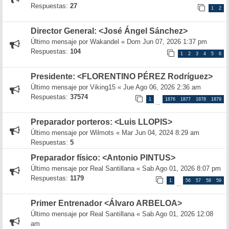
Respuestas:
27
1
2
Director General: <José Ángel Sánchez>
Último mensaje por
Wakandel
«
Dom Jun 07, 2026 1:37 pm
Respuestas:
104
1
2
3
4
5
6
Presidente: <FLORENTINO PÉREZ Rodríguez>
Último mensaje por
Viking15
«
Jue Ago 06, 2026 2:36 am
Respuestas:
37574
1
1876
1877
1878
1879
…
Preparador porteros: <Luis LLOPIS>
Último mensaje por
Wilmots
«
Mar Jun 04, 2024 8:29 am
Respuestas:
5
Preparador físico: <Antonio PINTUS>
Último mensaje por
Real Santillana
«
Sab Ago 01, 2026 8:07 pm
Respuestas:
1179
1
56
57
58
59
…
Primer Entrenador <Álvaro ARBELOA>
Último mensaje por
Real Santillana
«
Sab Ago 01, 2026 12:08
am