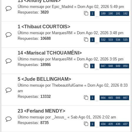
13 <Andriy LUNIN>
Último mensaje por
Epic_Madrid
«
Dom Ago 02, 2026 5:49 pm
Respuestas:
3820
1
189
190
191
192
…
1 <Thibaut COURTOIS>
Último mensaje por
MarquesRM
«
Dom Ago 02, 2026 3:48 pm
Respuestas:
10688
1
532
533
534
535
…
14 <Mariscal TCHOUAMÉNI>
Último mensaje por
MarquesRM
«
Dom Ago 02, 2026 3:05 pm
Respuestas:
18986
1
947
948
949
950
…
5 <Jude BELLINGHAM>
Último mensaje por
ThebeautifulGame
«
Dom Ago 02, 2026 8:33
am
Respuestas:
13332
1
664
665
666
667
…
23 <Ferland MENDY>
Último mensaje por
_Jesus_
«
Sab Ago 01, 2026 2:02 am
Respuestas:
8735
1
434
435
436
437
…