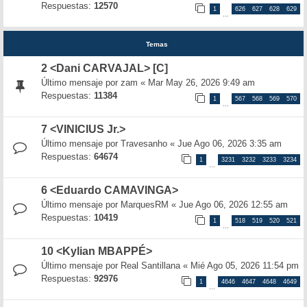
Respuestas:
12570
1
626
627
628
629
…
Temas
2 <Dani CARVAJAL> [C]
Último mensaje por
zam
«
Mar May 26, 2026 9:49 am
Respuestas:
11384
1
567
568
569
570
…
7 <VINICIUS Jr.>
Último mensaje por
Travesanho
«
Jue Ago 06, 2026 3:35 am
Respuestas:
64674
1
3231
3232
3233
3234
…
6 <Eduardo CAMAVINGA>
Último mensaje por
MarquesRM
«
Jue Ago 06, 2026 12:55 am
Respuestas:
10419
1
518
519
520
521
…
10 <Kylian MBAPPÉ>
Último mensaje por
Real Santillana
«
Mié Ago 05, 2026 11:54 pm
Respuestas:
92976
1
4646
4647
4648
4649
…