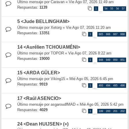
Último mensaje por
Caravan
«
Vie Ago 07, 2026 11:49 am
Respuestas:
1139
1
54
55
56
57
…
5 <Jude BELLINGHAM>
Último mensaje por
Xetorg
«
Vie Ago 07, 2026 11:20 am
Respuestas:
13351
1
665
666
667
668
…
14 <Aurélien TCHOUAMÉNI>
Último mensaje por
TOPOR
«
Vie Ago 07, 2026 8:22 am
Respuestas:
19000
1
948
949
950
951
…
15 <ARDA GÜLER>
Último mensaje por
Viking15
«
Mié Ago 05, 2026 6:45 pm
Respuestas:
9919
1
493
494
495
496
…
17 <Raúl ASENCIO>
Último mensaje por
asgaroudfMAD
«
Mié Ago 05, 2026 5:42 pm
Respuestas:
4029
1
199
200
201
202
…
24 <Dean HUIJSEN> (+)