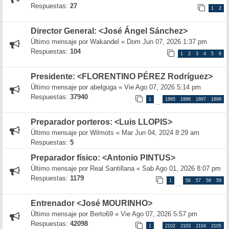
Respuestas:
27
1
2
Director General: <José Ángel Sánchez>
Último mensaje por
Wakandel
«
Dom Jun 07, 2026 1:37 pm
Respuestas:
104
1
2
3
4
5
6
Presidente: <FLORENTINO PÉREZ Rodríguez>
Último mensaje por
abelguga
«
Vie Ago 07, 2026 5:14 pm
Respuestas:
37940
1
1895
1896
1897
1898
…
Preparador porteros: <Luis LLOPIS>
Último mensaje por
Wilmots
«
Mar Jun 04, 2024 8:29 am
Respuestas:
5
Preparador físico: <Antonio PINTUS>
Último mensaje por
Real Santillana
«
Sab Ago 01, 2026 8:07 pm
Respuestas:
1179
1
56
57
58
59
…
Entrenador <José MOURINHO>
Último mensaje por
Berto69
«
Vie Ago 07, 2026 5:57 pm
Respuestas:
42098
1
2102
2103
2104
2105