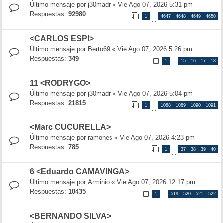
Último mensaje por
j30madr
«
Vie Ago 07, 2026 5:31 pm
Respuestas:
92980
1
4647
4648
4649
4650
…
<CARLOS ESPI>
Último mensaje por
Berto69
«
Vie Ago 07, 2026 5:26 pm
Respuestas:
349
1
15
16
17
18
…
11 <RODRYGO>
Último mensaje por
j30madr
«
Vie Ago 07, 2026 5:04 pm
Respuestas:
21815
1
1088
1089
1090
1091
…
<Marc CUCURELLA>
Último mensaje por
ramones
«
Vie Ago 07, 2026 4:23 pm
Respuestas:
785
1
37
38
39
40
…
6 <Eduardo CAMAVINGA>
Último mensaje por
Arminio
«
Vie Ago 07, 2026 12:17 pm
Respuestas:
10435
1
519
520
521
522
…
<BERNANDO SILVA>