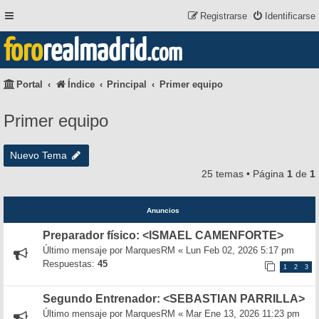
Registrarse
Identificarse
foro
realmadrid
.com
Portal
Índice
Principal
Primer equipo
Primer equipo
Nuevo Tema
25 temas • Página
1
de
1
Anuncios
Preparador físico: <ISMAEL CAMENFORTE>
Último mensaje por
MarquesRM
«
Lun Feb 02, 2026 5:17 pm
Respuestas:
45
1
2
3
Segundo Entrenador: <SEBASTIAN PARRILLA>
Último mensaje por
MarquesRM
«
Mar Ene 13, 2026 11:23 pm