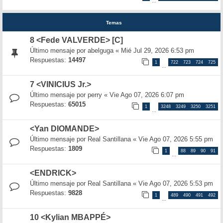
…
Temas
8 <Fede VALVERDE> [C]
Último mensaje por
abelguga
«
Mié Jul 29, 2026 6:53 pm
Respuestas:
14497
1
722
723
724
725
…
7 <VINICIUS Jr.>
Último mensaje por
perry
«
Vie Ago 07, 2026 6:07 pm
Respuestas:
65015
1
3248
3249
3250
3251
…
<Yan DIOMANDE>
Último mensaje por
Real Santillana
«
Vie Ago 07, 2026 5:55 pm
Respuestas:
1809
1
88
89
90
91
…
<ENDRICK>
Último mensaje por
Real Santillana
«
Vie Ago 07, 2026 5:53 pm
Respuestas:
9828
1
489
490
491
492
…
10 <Kylian MBAPPÉ>