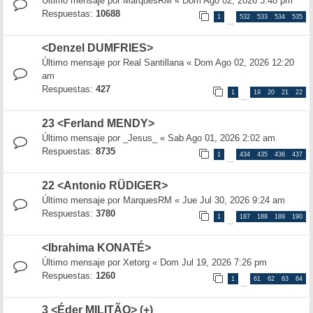
Último mensaje por
MarquesRM
«
Dom Ago 02, 2026 3:48 pm
Respuestas:
10688
1
532
533
534
535
…
<Denzel DUMFRIES>
Último mensaje por
Real Santillana
«
Dom Ago 02, 2026 12:20
am
Respuestas:
427
1
19
20
21
22
…
23 <Ferland MENDY>
Último mensaje por
_Jesus_
«
Sab Ago 01, 2026 2:02 am
Respuestas:
8735
1
434
435
436
437
…
22 <Antonio RÜDIGER>
Último mensaje por
MarquesRM
«
Jue Jul 30, 2026 9:24 am
Respuestas:
3780
1
187
188
189
190
…
<Ibrahima KONATÉ>
Último mensaje por
Xetorg
«
Dom Jul 19, 2026 7:26 pm
Respuestas:
1260
1
61
62
63
64
…
3 <Éder MILITÃO> (+)