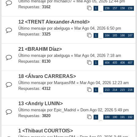
Último mensaje por
michael37
«
Mié Ago 05, 2026 12:44 pm
Respuestas:
3162
1
156
157
158
159
…
12 <TRENT Alexander-Arnold>
Último mensaje por
abelguga
«
Mar Ago 04, 2026 6:50 pm
Respuestas:
3325
1
164
165
166
167
…
21 <BRAHIM Díaz>
Último mensaje por
abelguga
«
Mar Ago 04, 2026 7:18 am
Respuestas:
8130
1
404
405
406
407
…
18 <Álvaro CARRERAS>
Último mensaje por
MarquesRM
«
Mar Ago 04, 2026 12:23 am
Respuestas:
4312
1
213
214
215
216
…
13 <Andriy LUNIN>
Último mensaje por
Epic_Madrid
«
Dom Ago 02, 2026 5:49 pm
Respuestas:
3820
1
189
190
191
192
…
1 <Thibaut COURTOIS>