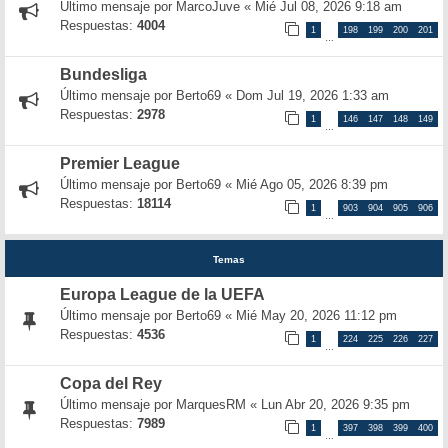
Último mensaje por
MarcoJuve
«
Mié Jul 08, 2026 9:18 am
Respuestas:
4004
1
198
199
200
201
…
Bundesliga
Último mensaje por
Berto69
«
Dom Jul 19, 2026 1:33 am
Respuestas:
2978
1
146
147
148
149
…
Premier League
Último mensaje por
Berto69
«
Mié Ago 05, 2026 8:39 pm
Respuestas:
18114
1
903
904
905
906
…
Temas
Europa League de la UEFA
Último mensaje por
Berto69
«
Mié May 20, 2026 11:12 pm
Respuestas:
4536
1
224
225
226
227
…
Copa del Rey
Último mensaje por
MarquesRM
«
Lun Abr 20, 2026 9:35 pm
Respuestas:
7989
1
397
398
399
400
…