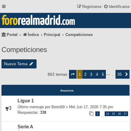
Registrarse
Identificarse
foro
realmadrid
.com
Portal
Índice
Principal
Competiciones
Competiciones
Nuevo Tema
Página
1
2
3
4
5
35
862 temas
1
--- …
Siguie
de
35
Anuncios
Ligue 1
Último mensaje por
Berto69
«
Mié Jun 17, 2026 7:35 pm
Respuestas:
338
1
14
15
16
17
…
Serie A