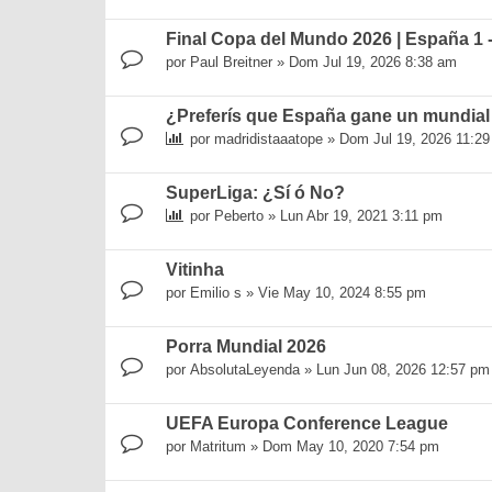
Final Copa del Mundo 2026 | España 1 -
por
Paul Breitner
»
Dom Jul 19, 2026 8:38 am
¿Preferís que España gane un mundial
por
madridistaaatope
»
Dom Jul 19, 2026 11:2
SuperLiga: ¿Sí ó No?
por
Peberto
»
Lun Abr 19, 2021 3:11 pm
Vitinha
por
Emilio s
»
Vie May 10, 2024 8:55 pm
Porra Mundial 2026
por
AbsolutaLeyenda
»
Lun Jun 08, 2026 12:57 pm
UEFA Europa Conference League
por
Matritum
»
Dom May 10, 2020 7:54 pm