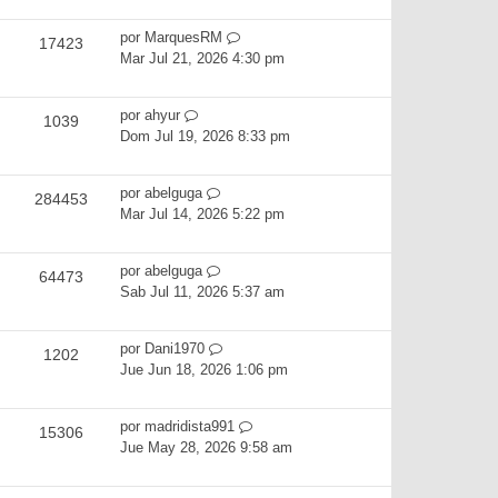
por
MarquesRM
17423
Mar Jul 21, 2026 4:30 pm
por
ahyur
1039
Dom Jul 19, 2026 8:33 pm
por
abelguga
284453
Mar Jul 14, 2026 5:22 pm
por
abelguga
64473
Sab Jul 11, 2026 5:37 am
por
Dani1970
1202
Jue Jun 18, 2026 1:06 pm
por
madridista991
15306
Jue May 28, 2026 9:58 am