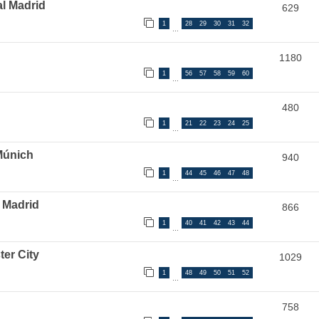
al Madrid
629
1
28
29
30
31
32
…
1180
1
56
57
58
59
60
…
480
1
21
22
23
24
25
…
Múnich
940
1
44
45
46
47
48
…
l Madrid
866
1
40
41
42
43
44
…
ter City
1029
1
48
49
50
51
52
…
758