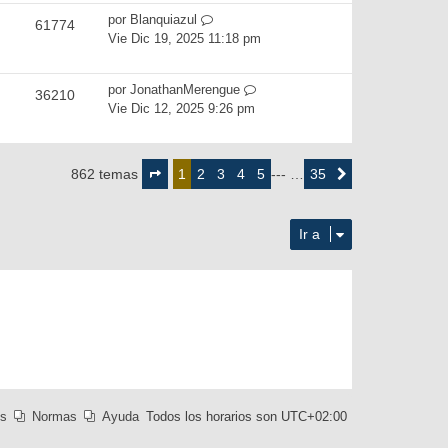
por
Blanquiazul
61774
Vie Dic 19, 2025 11:18 pm
por
JonathanMerengue
36210
Vie Dic 12, 2025 9:26 pm
Página
1
2
3
4
5
35
862 temas
1
--- …
Siguiente
de
35
Ir a
es
Normas
Ayuda
Todos los horarios son
UTC+02:00