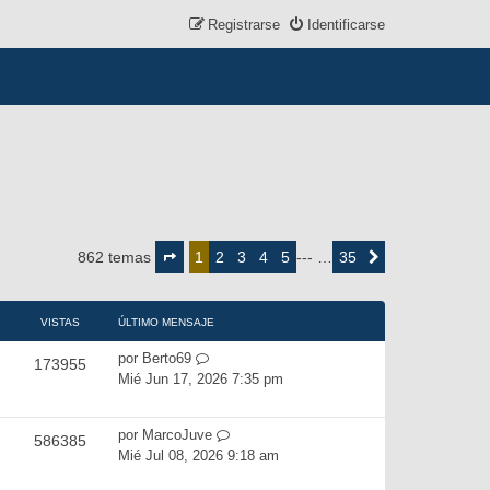
Registrarse
Identificarse
Página
1
2
3
4
5
35
862 temas
1
--- …
Siguiente
de
35
VISTAS
ÚLTIMO MENSAJE
por
Berto69
173955
Mié Jun 17, 2026 7:35 pm
por
MarcoJuve
586385
Mié Jul 08, 2026 9:18 am