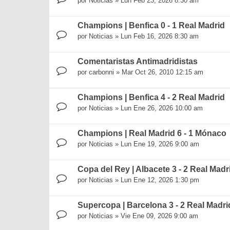
por
Noticias
»
Lun Feb 23, 2026 8:30 am
Champions | Benfica 0 - 1 Real Madrid
por
Noticias
»
Lun Feb 16, 2026 8:30 am
Comentaristas Antimadridistas
por
carbonni
»
Mar Oct 26, 2010 12:15 am
Champions | Benfica 4 - 2 Real Madrid
por
Noticias
»
Lun Ene 26, 2026 10:00 am
Champions | Real Madrid 6 - 1 Mónaco
por
Noticias
»
Lun Ene 19, 2026 9:00 am
Copa del Rey | Albacete 3 - 2 Real Madr
por
Noticias
»
Lun Ene 12, 2026 1:30 pm
Supercopa | Barcelona 3 - 2 Real Madri
por
Noticias
»
Vie Ene 09, 2026 9:00 am