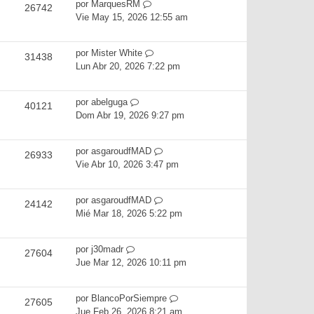
por
MarquesRM
26742
Vie May 15, 2026 12:55 am
por
Mister White
31438
Lun Abr 20, 2026 7:22 pm
por
abelguga
40121
Dom Abr 19, 2026 9:27 pm
por
asgaroudfMAD
26933
Vie Abr 10, 2026 3:47 pm
por
asgaroudfMAD
24142
Mié Mar 18, 2026 5:22 pm
por
j30madr
27604
Jue Mar 12, 2026 10:11 pm
por
BlancoPorSiempre
27605
Jue Feb 26, 2026 8:21 am