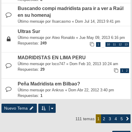
Buscando compi madridista para ir a ver a Raúl
en su homenaj
Último mensaje por
Ilsarcasmo
«
Dom Jul 14, 2013 9:41 pm
Ultras Sur
Último mensaje por
Ateo Ronaldo
«
Jue May 09, 2013 6:16 pm
Respuestas:
249
1
10
11
12
13
…
MADRIDISTAS EN LIMA PERU
Último mensaje por
loco747
«
Dom Feb 10, 2013 10:24 am
Respuestas:
29
1
2
Peña Madridista em Bilbao?
Último mensaje por
Ankrus
«
Dom Abr 22, 2012 3:40 pm
Respuestas:
1
Nuevo Tema
2
3
4
5
111 temas
1
Siguie