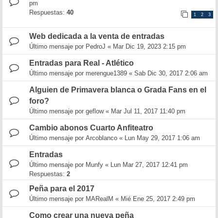
pm
Respuestas:
40
1
2
3
Web dedicada a la venta de entradas
Último mensaje por
PedroJ
«
Mar Dic 19, 2023 2:15 pm
Entradas para Real - Atlético
Último mensaje por
merengue1389
«
Sab Dic 30, 2017 2:06 am
Alguien de Primavera blanca o Grada Fans en el
foro?
Último mensaje por
geflow
«
Mar Jul 11, 2017 11:40 pm
Cambio abonos Cuarto Anfiteatro
Último mensaje por
Arcoblanco
«
Lun May 29, 2017 1:06 am
Entradas
Último mensaje por
Munfy
«
Lun Mar 27, 2017 12:41 pm
Respuestas:
2
Peña para el 2017
Último mensaje por
MARealM
«
Mié Ene 25, 2017 2:49 pm
Como crear una nueva peña