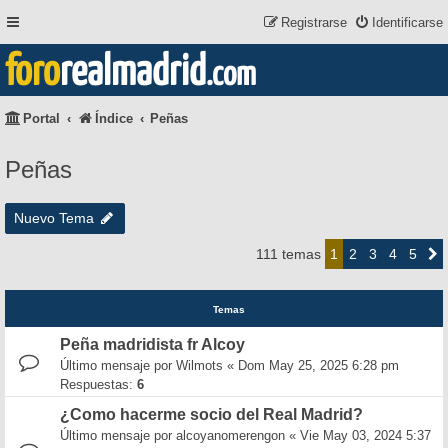
Registrarse
Identificarse
foro
realmadrid
.com
Portal
Índice
Peñas
Peñas
Nuevo Tema
2
3
4
5
111 temas
1
Siguie
Temas
Peña madridista fr Alcoy
Último mensaje por
Wilmots
«
Dom May 25, 2025 6:28 pm
Respuestas:
6
¿Como hacerme socio del Real Madrid?
Último mensaje por
alcoyanomerengon
«
Vie May 03, 2024 5:37