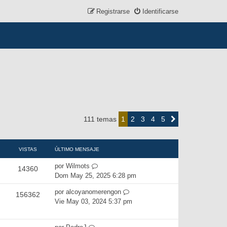
Registrarse
Identificarse
2
3
4
5
111 temas
1
Siguiente
VISTAS
ÚLTIMO MENSAJE
por
Wilmots
14360
Dom May 25, 2025 6:28 pm
por
alcoyanomerengon
156362
Vie May 03, 2024 5:37 pm