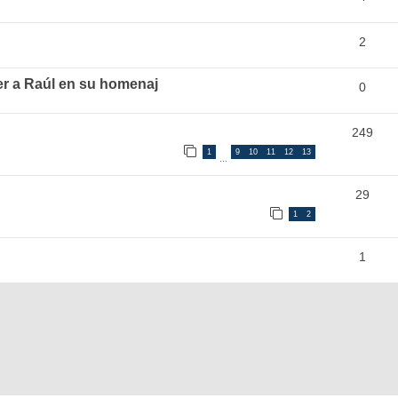
2
er a Raúl en su homenaj
0
249
1
9
10
11
12
13
…
29
1
2
1