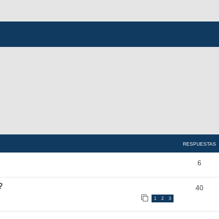
RESPUESTAS
6
?
40
1
2
3