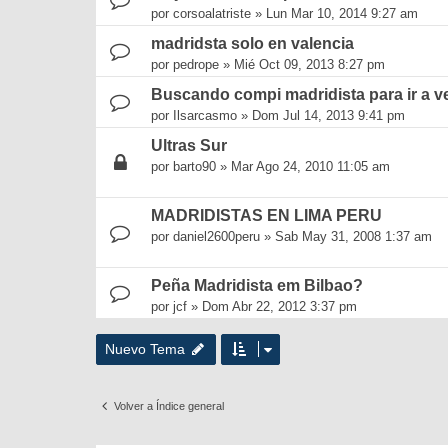
por
corsoalatriste
»
Lun Mar 10, 2014 9:27 am
madridsta solo en valencia
por
pedrope
»
Mié Oct 09, 2013 8:27 pm
Buscando compi madridista para ir a v
por
Ilsarcasmo
»
Dom Jul 14, 2013 9:41 pm
Ultras Sur
por
barto90
»
Mar Ago 24, 2010 11:05 am
MADRIDISTAS EN LIMA PERU
por
daniel2600peru
»
Sab May 31, 2008 1:37 am
Peña Madridista em Bilbao?
por
jcf
»
Dom Abr 22, 2012 3:37 pm
Nuevo Tema
Volver a Índice general