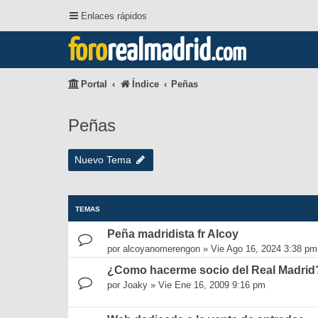
Enlaces rápidos
foro
realmadrid
.com
Portal
Índice
Peñas
Peñas
Nuevo Tema
TEMAS
Peña madridista fr Alcoy
por
alcoyanomerengon
»
Vie Ago 16, 2024 3:38 pm
¿Como hacerme socio del Real Madrid
por
Joaky
»
Vie Ene 16, 2009 9:16 pm