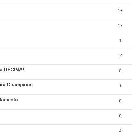
16
17
1
10
 la DECIMA!
0
ara Champions
1
rtamento
0
0
4