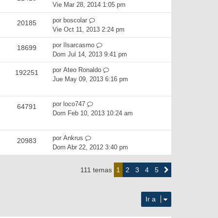
Vie Mar 28, 2014 1:05 pm
por
boscolar
20185
Vie Oct 11, 2013 2:24 pm
por
Ilsarcasmo
18699
Dom Jul 14, 2013 9:41 pm
por
Ateo Ronaldo
192251
Jue May 09, 2013 6:16 pm
por
loco747
64791
Dom Feb 10, 2013 10:24 am
por
Ankrus
20983
Dom Abr 22, 2012 3:40 pm
2
3
4
5
111 temas
1
Siguiente
Ir a