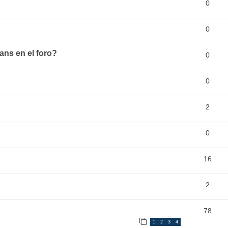
0
0
ans en el foro?
0
0
2
0
16
2
78
1
2
3
4