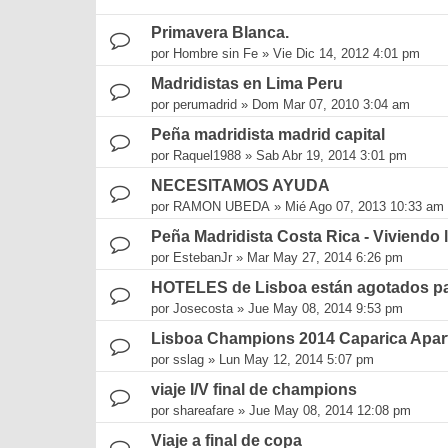
Primavera Blanca.
por
Hombre sin Fe
»
Vie Dic 14, 2012 4:01 pm
Madridistas en Lima Peru
por
perumadrid
»
Dom Mar 07, 2010 3:04 am
Peña madridista madrid capital
por
Raquel1988
»
Sab Abr 19, 2014 3:01 pm
NECESITAMOS AYUDA
por
RAMON UBEDA
»
Mié Ago 07, 2013 10:33 am
Peña Madridista Costa Rica - Viviendo
por
EstebanJr
»
Mar May 27, 2014 6:26 pm
HOTELES de Lisboa están agotados p
por
Josecosta
»
Jue May 08, 2014 9:53 pm
Lisboa Champions 2014 Caparica Apa
por
sslag
»
Lun May 12, 2014 5:07 pm
viaje I/V final de champions
por
shareafare
»
Jue May 08, 2014 12:08 pm
Viaje a final de copa