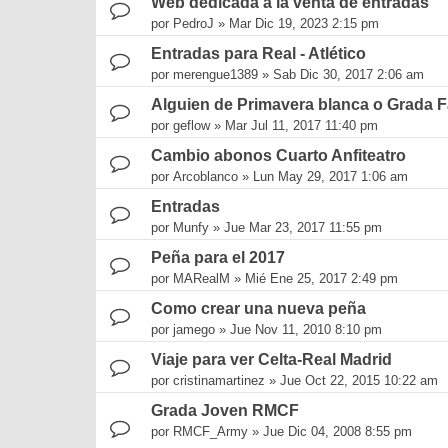
Web dedicada a la venta de entradas
por
PedroJ
»
Mar Dic 19, 2023 2:15 pm
Entradas para Real - Atlético
por
merengue1389
»
Sab Dic 30, 2017 2:06 am
Alguien de Primavera blanca o Grada F
por
geflow
»
Mar Jul 11, 2017 11:40 pm
Cambio abonos Cuarto Anfiteatro
por
Arcoblanco
»
Lun May 29, 2017 1:06 am
Entradas
por
Munfy
»
Jue Mar 23, 2017 11:55 pm
Peña para el 2017
por
MARealM
»
Mié Ene 25, 2017 2:49 pm
Como crear una nueva peña
por
jamego
»
Jue Nov 11, 2010 8:10 pm
Viaje para ver Celta-Real Madrid
por
cristinamartinez
»
Jue Oct 22, 2015 10:22 am
Grada Joven RMCF
por
RMCF_Army
»
Jue Dic 04, 2008 8:55 pm