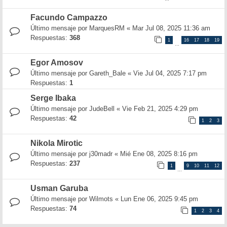
Facundo Campazzo
Último mensaje por
MarquesRM
«
Mar Jul 08, 2025 11:36 am
Respuestas:
368
1
16
17
18
19
…
Egor Amosov
Último mensaje por
Gareth_Bale
«
Vie Jul 04, 2025 7:17 pm
Respuestas:
1
Serge Ibaka
Último mensaje por
JudeBell
«
Vie Feb 21, 2025 4:29 pm
Respuestas:
42
1
2
3
Nikola Mirotic
Último mensaje por
j30madr
«
Mié Ene 08, 2025 8:16 pm
Respuestas:
237
1
9
10
11
12
…
Usman Garuba
Último mensaje por
Wilmots
«
Lun Ene 06, 2025 9:45 pm
Respuestas:
74
1
2
3
4