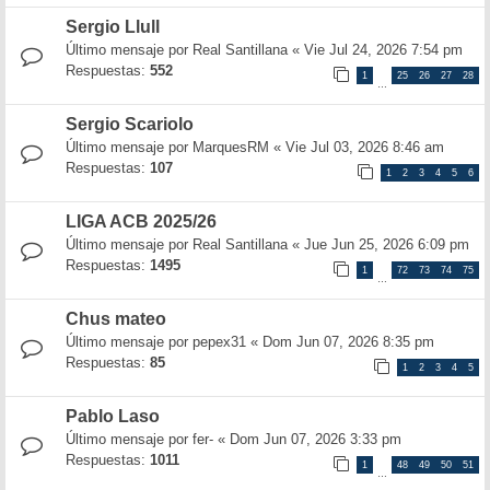
Sergio Llull
Último mensaje por
Real Santillana
«
Vie Jul 24, 2026 7:54 pm
Respuestas:
552
1
25
26
27
28
…
Sergio Scariolo
Último mensaje por
MarquesRM
«
Vie Jul 03, 2026 8:46 am
Respuestas:
107
1
2
3
4
5
6
LIGA ACB 2025/26
Último mensaje por
Real Santillana
«
Jue Jun 25, 2026 6:09 pm
Respuestas:
1495
1
72
73
74
75
…
Chus mateo
Último mensaje por
pepex31
«
Dom Jun 07, 2026 8:35 pm
Respuestas:
85
1
2
3
4
5
Pablo Laso
Último mensaje por
fer-
«
Dom Jun 07, 2026 3:33 pm
Respuestas:
1011
1
48
49
50
51
…