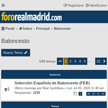
Registrarse
Identificarse
foro
realmadrid
.com
Portal
Índice
Principal
Baloncesto
Baloncesto
Nuevo Tema
Página
1
2
3
4
5
22
548 temas
1
--- …
Siguie
de
22
Anuncios
Selección Española de Baloncesto (FEB)
Último mensaje por
Real Santillana
«
Lun Jul 06, 2026 11:48 am
Respuestas:
1239
1
59
60
61
62
…
Temas