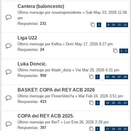
Cantera (baloncesto)
Último mensaje por
novenopresidente
«
Sab May 23, 2026 11:06
am
Respuestas:
231
1
9
10
11
12
…
Liga U22
Último mensaje por
Kefka
«
Dom May 17, 2026 8:27 pm
Respuestas:
24
1
2
Luka Doncic.
Último mensaje por
Madri_dista
«
Vie Mar 20, 2026 6:31 pm
Respuestas:
950
1
45
46
47
48
…
BASKET: COPA del REY ACB 2026
Último mensaje por
FlorenVeteYa
«
Mar Feb 24, 2026 3:51 pm
Respuestas:
433
1
19
20
21
22
…
COPA del REY ACB 2025.
Último mensaje por
BerT
«
Lun Ene 26, 2026 2:29 pm
Respuestas:
397
1
17
18
19
20