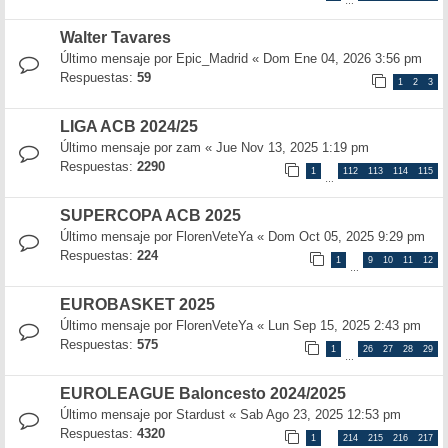
…
Walter Tavares
Último mensaje por
Epic_Madrid
«
Dom Ene 04, 2026 3:56 pm
Respuestas:
59
1
2
3
LIGA ACB 2024/25
Último mensaje por
zam
«
Jue Nov 13, 2025 1:19 pm
Respuestas:
2290
1
112
113
114
115
…
SUPERCOPA ACB 2025
Último mensaje por
FlorenVeteYa
«
Dom Oct 05, 2025 9:29 pm
Respuestas:
224
1
9
10
11
12
…
EUROBASKET 2025
Último mensaje por
FlorenVeteYa
«
Lun Sep 15, 2025 2:43 pm
Respuestas:
575
1
26
27
28
29
…
EUROLEAGUE Baloncesto 2024/2025
Último mensaje por
Stardust
«
Sab Ago 23, 2025 12:53 pm
Respuestas:
4320
1
214
215
216
217
…