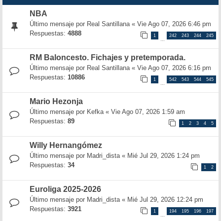
NBA
Último mensaje por
Real Santillana
«
Vie Ago 07, 2026 6:46 pm
Respuestas:
4888
1
242
243
244
245
…
RM Baloncesto. Fichajes y pretemporada.
Último mensaje por
Real Santillana
«
Vie Ago 07, 2026 6:16 pm
Respuestas:
10886
1
542
543
544
545
…
Mario Hezonja
Último mensaje por
Kefka
«
Vie Ago 07, 2026 1:59 am
Respuestas:
89
1
2
3
4
5
Willy Hernangómez
Último mensaje por
Madri_dista
«
Mié Jul 29, 2026 1:24 pm
Respuestas:
34
1
2
Euroliga 2025-2026
Último mensaje por
Madri_dista
«
Mié Jul 29, 2026 12:24 pm
Respuestas:
3921
1
194
195
196
197
…