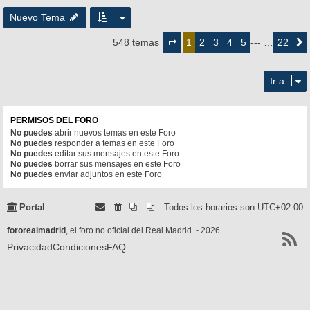
Nuevo Tema
Página
1
2
3
4
5
22
548 temas
1
--- …
Siguie
de
22
Ir a
PERMISOS DEL FORO
No puedes
abrir nuevos temas en este Foro
No puedes
responder a temas en este Foro
No puedes
editar sus mensajes en este Foro
No puedes
borrar sus mensajes en este Foro
No puedes
enviar adjuntos en este Foro
Portal
Todos los horarios son
UTC+02:00
fororealmadrid
, el foro no oficial del Real Madrid. - 2026
Privacidad
Condiciones
FAQ