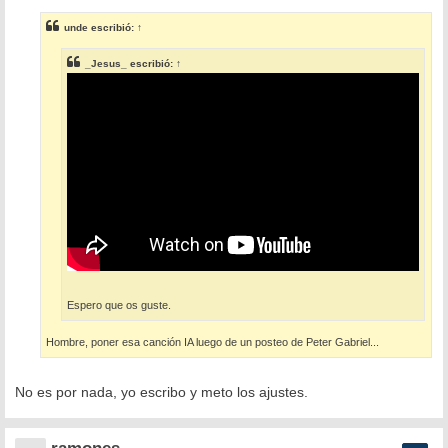
n
s
unde
escribió:
↑
a
j
e
_Jesus_
escribió:
↑
Espero que os guste.
Hombre, poner esa canción IA luego de un posteo de Peter Gabriel...
No es por nada, yo escribo y meto los ajustes.