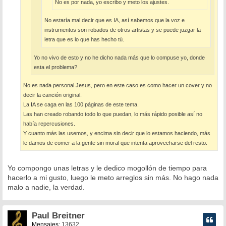
No es por nada, yo escribo y meto los ajustes.
No estaría mal decir que es IA, así sabemos que la voz e
instrumentos son robados de otros artistas y se puede juzgar la
letra que es lo que has hecho tú.
Yo no vivo de esto y no he dicho nada más que lo compuse yo, donde
esta el problema?
No es nada personal Jesus, pero en este caso es como hacer un cover y no
decir la canción original.
La IA se caga en las 100 páginas de este tema.
Las han creado robando todo lo que puedan, lo más rápido posible así no
había repercusiones.
Y cuanto más las usemos, y encima sin decir que lo estamos haciendo, más
le damos de comer a la gente sin moral que intenta aprovecharse del resto.
Yo compongo unas letras y le dedico mogollón de tiempo para
hacerlo a mi gusto, luego le meto arreglos sin más. No hago nada
malo a nadie, la verdad.
Paul Breitner
Mensajes:
13632