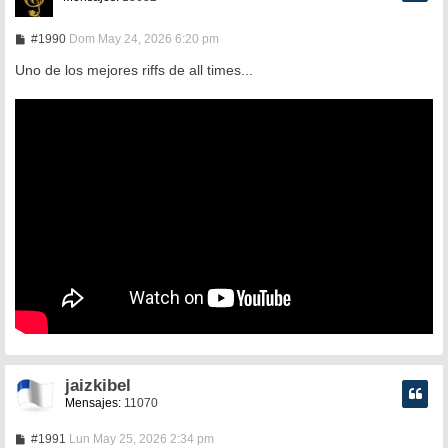
M
#1990
Dom May 24, 2026 6:20 pm
e
n
Uno de los mejores riffs de all times...
s
a
j
e
jaizkibel
Mensajes:
11070
M
#1991
Lun May 25, 2026 2:34 pm