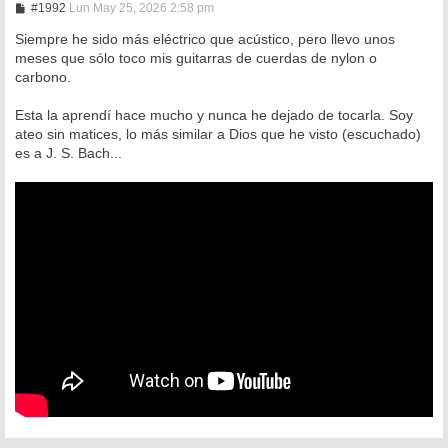
M
#1992
Lun May 25, 2026 2:58 pm
e
n
Siempre he sido más eléctrico que acústico, pero llevo unos
s
meses que sólo toco mis guitarras de cuerdas de nylon o
a
carbono.
j
e
Esta la aprendí hace mucho y nunca he dejado de tocarla. Soy
ateo sin matices, lo más similar a Dios que he visto (escuchado)
es a J. S. Bach...