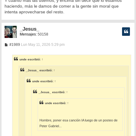
Y cuanto más las usemos, y encima sin decir que lo estamos
haciendo, más le damos de comer a la gente sin moral que
intenta aprovecharse del resto.
_Jesus_
Mensajes:
50158
M
#1989
Lun May 11, 2026 5:29 pm
e
n
s
unde
escribió:
↑
a
j
e
_Jesus_
escribió:
↑
unde
escribió:
↑
_Jesus_
escribió:
↑
unde
escribió:
↑
Hombre, poner esa canción IA luego de un posteo de
Peter Gabriel...