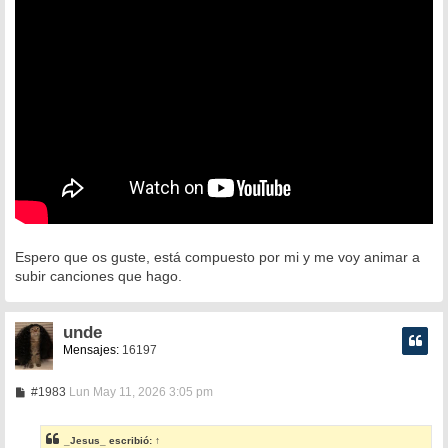
s
a
j
e
Espero que os guste, está compuesto por mi y me voy animar a
subir canciones que hago.
unde
Mensajes:
16197
M
#1983
Lun May 11, 2026 3:05 pm
e
n
s
_Jesus_
escribió:
↑
a