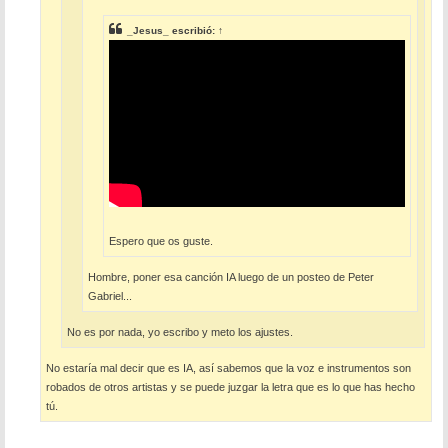
_Jesus_
escribió:
↑
Espero que os guste.
Hombre, poner esa canción IA luego de un posteo de Peter
Gabriel...
No es por nada, yo escribo y meto los ajustes.
No estaría mal decir que es IA, así sabemos que la voz e instrumentos son
robados de otros artistas y se puede juzgar la letra que es lo que has hecho
tú.