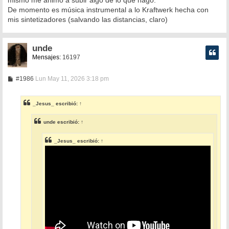
mismo me animo a subir algo de lo que hago.
De momento es música instrumental a lo Kraftwerk hecha con
mis sintetizadores (salvando las distancias, claro)
unde
Mensajes:
16197
M
#1986
Lun May 11, 2026 3:18 pm
e
n
s
_Jesus_
escribió:
↑
a
j
e
unde
escribió:
↑
_Jesus_
escribió:
↑