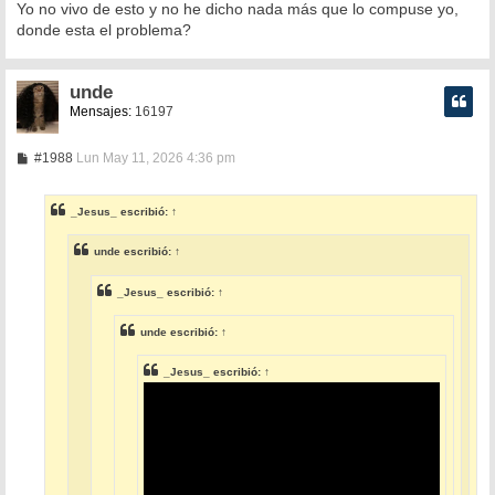
Yo no vivo de esto y no he dicho nada más que lo compuse yo,
donde esta el problema?
unde
Mensajes:
16197
M
#1988
Lun May 11, 2026 4:36 pm
e
n
s
_Jesus_
escribió:
↑
a
j
e
unde
escribió:
↑
_Jesus_
escribió:
↑
unde
escribió:
↑
_Jesus_
escribió:
↑