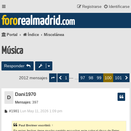
Registrarse
Identificarse
foro
realmadrid
.com
Portal
Índice
Miscelánea
Música
Responder
Página
100
1
97
98
99
101
2012 mensajes
Anterior
--- …
100
Siguie
de
101
Dani1970
D
Mensajes:
397
M
#1981
Lun May 11, 2026 1:09 pm
e
n
s
Paul Breitner
escribió:
↑
a
En estas fechas tiene mucho sentido escuchar este colosal disco de Peter