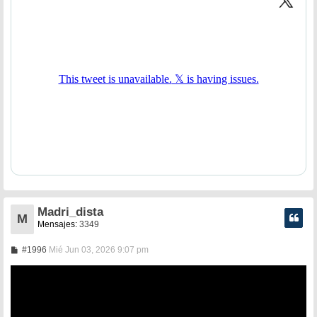
Madri_dista
M
Mensajes:
3349
M
#1996
Mié Jun 03, 2026 9:07 pm
e
n
s
a
j
e