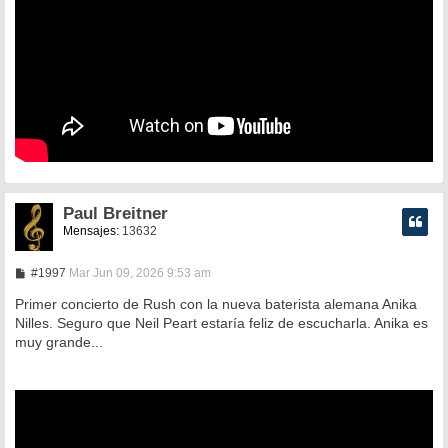
Paul Breitner
Mensajes:
13632
M
#1997
Mar Jun 09, 2026 9:53 am
e
n
Primer concierto de Rush con la nueva baterista alemana Anika
s
Nilles. Seguro que Neil Peart estaría feliz de escucharla. Anika es
a
muy grande...
j
e