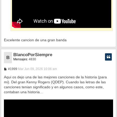
Excelente cancion de una gran banda
BlancoPorSiempre
B
Mensajes:
4830
M
#1999
Mar Jun 09, 2026 10:06 am
e
n
Aqui os dejo una de las mejores canciones de la historia (para
s
mi). Del gran Kenny Rogers (QDEP). Cuando las letras de las
a
canciones tenian significado y en algunos casos, como este,
j
e
contaban una historia...