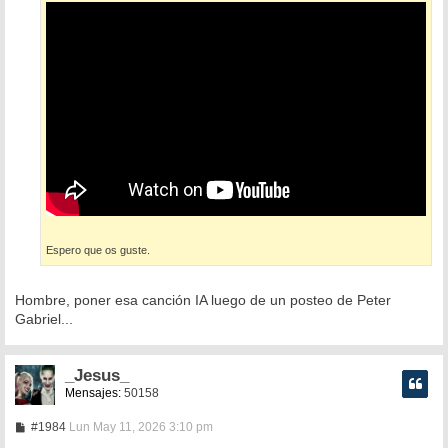
j
e
Espero que os guste.
Hombre, poner esa canción IA luego de un posteo de Peter
Gabriel...
_Jesus_
Mensajes:
50158
M
#1984
Lun May 11, 2026 3:10 pm
e