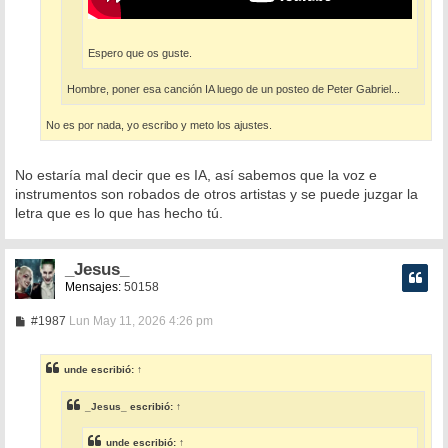
Espero que os guste.
Hombre, poner esa canción IA luego de un posteo de Peter Gabriel...
No es por nada, yo escribo y meto los ajustes.
No estaría mal decir que es IA, así sabemos que la voz e
instrumentos son robados de otros artistas y se puede juzgar la
letra que es lo que has hecho tú.
_Jesus_
Mensajes:
50158
M
#1987
Lun May 11, 2026 4:26 pm
e
n
s
unde
escribió:
↑
a
j
e
_Jesus_
escribió:
↑
unde
escribió:
↑