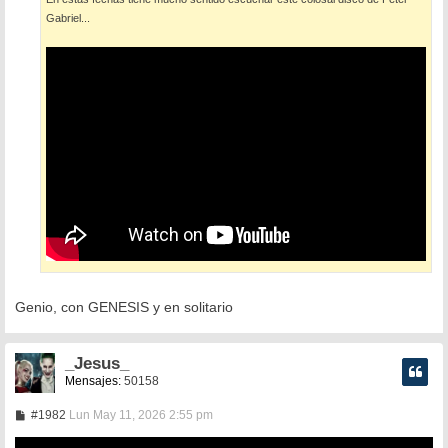
j
e
Gabriel...
Genio, con GENESIS y en solitario
_Jesus_
Mensajes:
50158
M
#1982
Lun May 11, 2026 2:55 pm
e
n