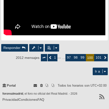
Responder
Página
100
1
97
98
99
101
2012 mensajes
Anterior
--- …
100
Siguie
de
101
Ir a
Portal
Todos los horarios son
UTC+02:00
fororealmadrid
, el foro no oficial del Real Madrid. - 2026
Privacidad
Condiciones
FAQ