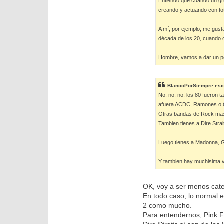
Entiendo que cuando un gru
creando y actuando con tota
A mí, por ejemplo, me gust
década de los 20, cuando 
Hombre, vamos a dar un po
BlancoPorSiempre
esc
No, no, no, los 80 fueron 
afuera ACDC, Ramones o Qu
Otras bandas de Rock mas 
Tambien tienes a Dire Stra
Luego tienes a Madonna, G
Y tambien hay muchisima v
OK, voy a ser menos cate
En todo caso, lo normal 
2 como mucho.
Para entendernos, Pink F