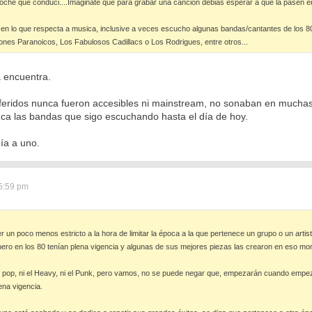
coche que conduci....Imaginate que para grabar una cancion debias esperar a que la pasen en l
l'' en lo que respecta a musica, inclusive a veces escucho algunas bandas/cantantes de los 8
ones Paranoicos, Los Fabulosos Cadillacs o Los Rodrigues, entre otros...
a encuentra.
feridos nunca fueron accesibles ni mainstream, no sonaban en mucha
ca las bandas que sigo escuchando hasta el día de hoy.
ía a uno.
5:59 pm
 un poco menos estricto a la hora de limitar la época a la que pertenece un grupo o un arti
ro en los 80 tenían plena vigencia y algunas de sus mejores piezas las crearon en eso m
 pop, ni el Heavy, ni el Punk, pero vamos, no se puede negar que, empezarán cuando empe
ena vigencia.