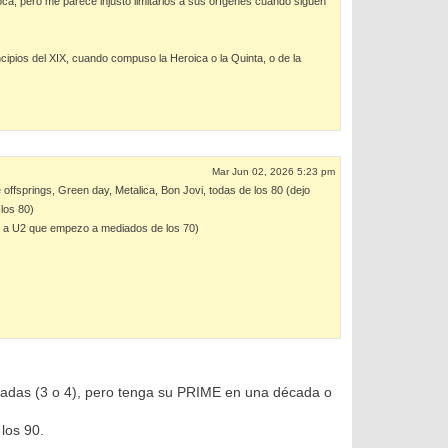
ca, pero me parece injusto limitarlos a sus orígenes cuando siguen
ipios del XIX, cuando compuso la Heroica o la Quinta, o de la
Mar Jun 02, 2026 5:23 pm
offsprings, Green day, Metalica, Bon Jovi, todas de los 80 (dejo
los 80)
a a U2 que empezo a mediados de los 70)
écadas (3 o 4), pero tenga su PRIME en una década o
los 90.