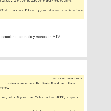
a radio.....ahora con las apps como Spotify todo es online...
0/90 de tu pais como Patricio Rey y los redonditos, Leon Gieco, Soda
s estaciones de radio y menos en MTV.
Mar Jun 02, 2026 5:30 pm
sta. Es cierto que grupos como Dire Straits, Supertramp o Queen
omentos.
zarán, en los 80, gente como Michael Jackson, ACDC, Scorpions o