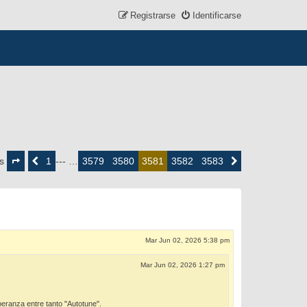
Registrarse
Identificarse
Página
3581
1
3579
3580
3582
3583
es
Anterior
--- …
3581
Siguiente
de
3583
Mar Jun 02, 2026 5:38 pm
Mar Jun 02, 2026 1:27 pm
peranza entre tanto "Autotune".