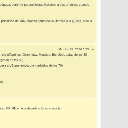
 época, pero me parece injusto limitarlos a sus orígenes cuando
rincipios del XIX, cuando compuso la Heroica o la Quinta, o de la
Mar Jun 02, 2026 5:23 pm
 the offsprings, Green day, Metalica, Bon Jovi, todas de los 80
garon en los 80)
fuera a U2 que empezo a mediados de los 70)
ble
tenga su PRIME en una década o 2 como mucho.