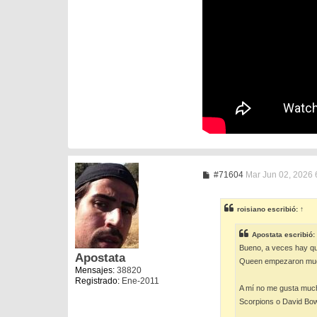
M
#71604
Mar Jun 02, 2026 
e
n
s
roisiano
escribió:
↑
a
j
e
Apostata
escribió:
Bueno, a veces hay que
Apostata
Queen empezaron mucho
Mensajes:
38820
Registrado:
Ene-2011
A mí no me gusta much
Scorpions o David Bow