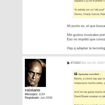
siquiera CD) en el primer 
Yo admito ser un ''old sou
Stereo, Charly Garcia, Rat
Mi punto es, el que busc
Mis gustos musicales pre
Eso no impidió que conoz
Hay q adaptar la tecnolog
M
#71603
Mar Jun 02, 2026 
e
n
s
Apostata
escribió:
↑
a
Bueno, a veces hay que ser
j
e
empezaron mucho antes, pe
roisiano
A mí no me gusta mucho el
Mensajes:
1184
David Bowie estaban en pl
Registrado:
Jun-2006