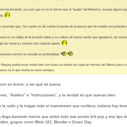
mo bostezando, va a ser que no es lo mismo que el “quejío” del flamenco, aunque alguno igu
ndo.
 recorrido que, “en cuanto se dé cuenta el oyente de la basura que he estado escuchando 
esto es un reflejo de la invasión latina y su cultura, Al menos tenéis que agradecer, de mom
 tipo de música y merece otro capítulo aparte.
ogresismo merece un estudio en profundidad.
ogota podria estar medio bien sino fuera un intento de copia de Heroes del Silencio,pero 
anso es lo que triunfa en estos tiempos.
bum en breve; a ver qué tal suena.
es, “Asidero” e “Instrucciones”, y la verdad es que suenan bien.
s la radio y te tragas todo el mainstream que conlleva, todavía hay b
s llega bastante menos que antes todo ese sonido brit-pop y ese tipo 
idos, grupos como Blink-182, Blondie o Green Day.