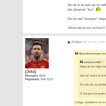
No sé si es que ya no sal
día diciendo “bro”.
De los del "bostezo" mejo
Última edición por
michael37
M
#71602
Mar Jun 02, 2026 
e
n
s
BlancoPorSiempre
esc
a
j
e
[Jota]
escribió:
↑
Dejen de ser viejos m
[Jota]
Mensajes:
4826
Aún así, nunca en la hi
Registrado:
Feb-2016
No solo eso, la canti
O sea que si te gusta
Colega, cantidad no es lo 