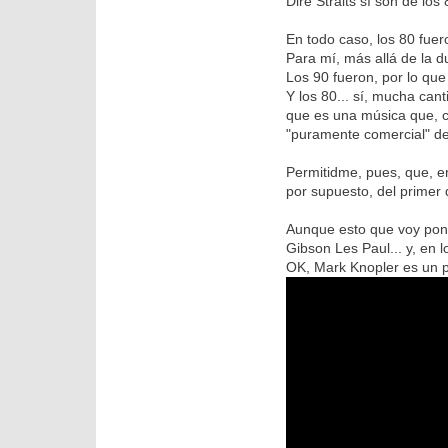
Dire Straits sí son de los
En todo caso, los 80 fue
Para mí, más allá de la d
Los 90 fueron, por lo que 
Y los 80... sí, mucha ca
que es una música que, c
"puramente comercial" de 
Permitidme, pues, que, en
por supuesto, del primer 
Aunque esto que voy pon
Gibson Les Paul... y, en l
OK, Mark Knopler es un p