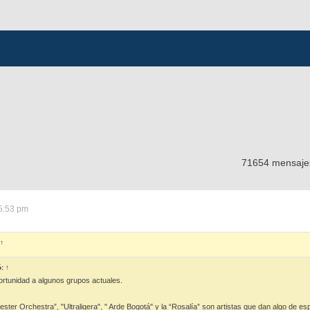
71654 mensaj
5:53 pm
↑
ó:
↑
ortunidad a algunos grupos actuales.
er Orchestra”, "Ultraligera", " Arde Bogotá" y la “Rosalía” son artistas que dan algo de es