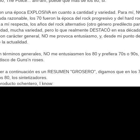
 80, The Police... ahí-ahí, puede que más de los 80, sí.
ron una época EXPLOSIVA en cuanto a cantidad y variedad. Para mí, N
uda razonable, los 70 fueron la época del rock progresivo y del hard ro
a mí respecta, los años del rock alternativo (otro género predilecto par
ntidad, mucha variedad, pero lo que realmente DESTACÓ en esa década f
on carácter general, NO me provoca entusiasmo, y, desde mi punto de v
la actualidad.
 términos generales, NO me entusiasmen los 80 y prefiera 70s o 90s, p
disco de Guns'n roses.
er a continuación es un RESUMEN "GROSERO", digamos que en los 70 y 
os 80, los sintetizadores.
roducto ochentero, I know: