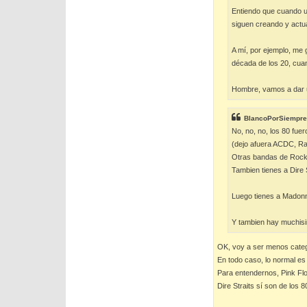
Entiendo que cuando un
siguen creando y actua
A mí, por ejemplo, me 
década de los 20, cua
Hombre, vamos a dar u
BlancoPorSiempre
No, no, no, los 80 fue
(dejo afuera ACDC, Ra
Otras bandas de Rock 
Tambien tienes a Dire 
Luego tienes a Madonn
Y tambien hay muchisi
OK, voy a ser menos categ
En todo caso, lo normal e
Para entendernos, Pink Fl
Dire Straits sí son de los 8