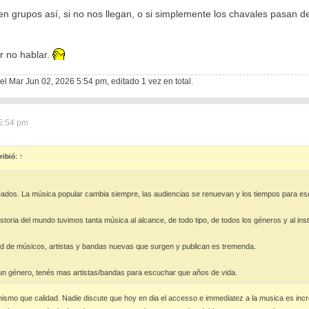
en grupos así, si no nos llegan, o si simplemente los chavales pasan d
r no hablar.
el Mar Jun 02, 2026 5:54 pm, editado 1 vez en total.
5:54 pm
ribió:
↑
eados. La música popular cambia siempre, las audiencias se renuevan y los tiempos para e
storia del mundo tuvimos tanta música al alcance, de todo tipo, de todos los géneros y al ins
dad de músicos, artistas y bandas nuevas que surgen y publican es tremenda.
 un género, tenés mas artistas/bandas para escuchar que años de vida.
mismo que calidad. Nadie discute que hoy en dia el accesso e immediatez a la musica es incre