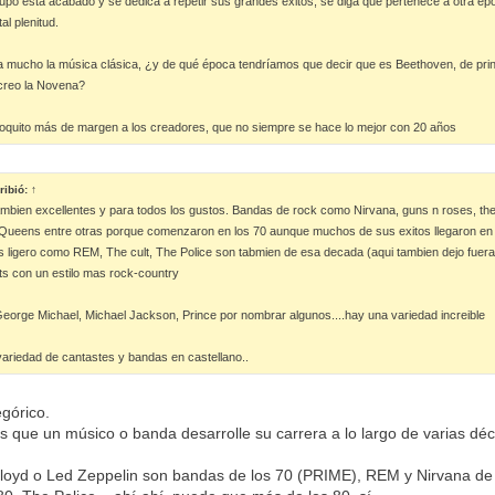
po está acabado y se dedica a repetir sus grandes éxitos, se diga que pertenece a otra épo
l plenitud.
a mucho la música clásica, ¿y de qué época tendríamos que decir que es Beethoven, de princ
creo la Novena?
quito más de margen a los creadores, que no siempre se hace lo mejor con 20 años
ribió:
↑
tambien excellentes y para todos los gustos. Bandas de rock como Nirvana, guns n roses, the 
eens entre otras porque comenzaron en los 70 aunque muchos de sus exitos llegaron en 
ligero como REM, The cult, The Police son tabmien de esa decada (aqui tambien dejo fuer
its con un estilo mas rock-country
eorge Michael, Michael Jackson, Prince por nombrar algunos....hay una variedad increible
ariedad de cantastes y bandas en castellano..
górico.
es que un músico o banda desarrolle su carrera a lo largo de varias d
loyd o Led Zeppelin son bandas de los 70 (PRIME), REM y Nirvana de 