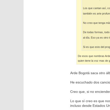
Los que cantan así, co
también es arte profu
No creo que tenga más
De todas formas, todo 
al día. Eso ya es otro
Si es que esto del pr
De esos que nombras Arde B
quien tiene la voz mas de g
Arde Bogotá saca otro ál
He escuchado dos cancion
Creo que, si no enciende
Lo que sí creo es que no
incluso desde Estados Un