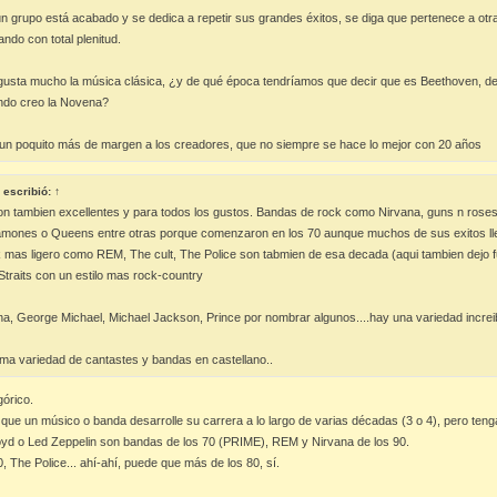
 grupo está acabado y se dedica a repetir sus grandes éxitos, se diga que pertenece a otra
ndo con total plenitud.
gusta mucho la música clásica, ¿y de qué época tendríamos que decir que es Beethoven, de p
ndo creo la Novena?
n poquito más de margen a los creadores, que no siempre se hace lo mejor con 20 años
escribió:
↑
ron tambien excellentes y para todos los gustos. Bandas de rock como Nirvana, guns n roses,
mones o Queens entre otras porque comenzaron en los 70 aunque muchos de sus exitos lle
mas ligero como REM, The cult, The Police son tabmien de esa decada (aqui tambien dejo 
Straits con un estilo mas rock-country
a, George Michael, Michael Jackson, Prince por nombrar algunos....hay una variedad increi
ma variedad de cantastes y bandas en castellano..
órico.
s que un músico o banda desarrolle su carrera a lo largo de varias décadas (3 o 4), pero 
oyd o Led Zeppelin son bandas de los 70 (PRIME), REM y Nirvana de los 90.
0, The Police... ahí-ahí, puede que más de los 80, sí.