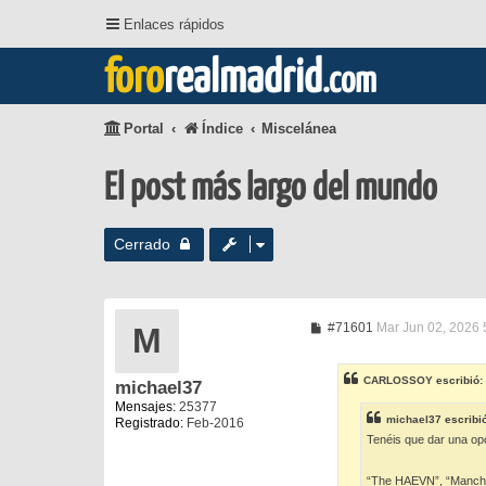
Enlaces rápidos
foro
realmadrid
.com
Portal
Índice
Miscelánea
El post más largo del mundo
Cerrado
M
#71601
Mar Jun 02, 2026 
M
e
n
s
CARLOSSOY
escribió:
michael37
a
j
Mensajes:
25377
e
michael37
escribi
Registrado:
Feb-2016
Tenéis que dar una op
“The HAEVN”, “Manchest