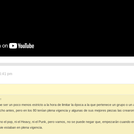
6:41 pm
↑
 ser un poco menos estricto a la hora de limitar la época a la que pertenece un grupo o un a
 antes, pero en los 80 tenían plena vigencia y algunas de sus mejores piezas las crearo
o el pop, ni el Heavy, ni el Punk, pero vamos, no se puede negar que, empezarán cuando 
ie estaban en plena vigencia.