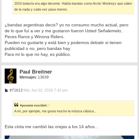
2010 todavía era algo decente. Había bandas como Arctic Monkeys que salen
de la nada y cada vez pasa menos.
¿bandas argentinas decis? yo no consumo mucho actual, pero
de lo que fuí a ver y me gustaron fueron Usted Señalemelo,
Peces Raros y Winona Riders.
Pueden no gustarte y está bien y podemos debatir si tienen
publicidad o no, pero bandas hay.
Para mi lo que no hay, es público.
Paul Breitner
Mensajes:
13639
M
#71613
Mar Jun 02, 2026 7:42 pm
e
n
s
Apostata
escribió:
↑
a
A mí, por ejemplo, me gusta mucho la música clásica...
j
e
Esta cinta me cambió las orejas a los 14 años...