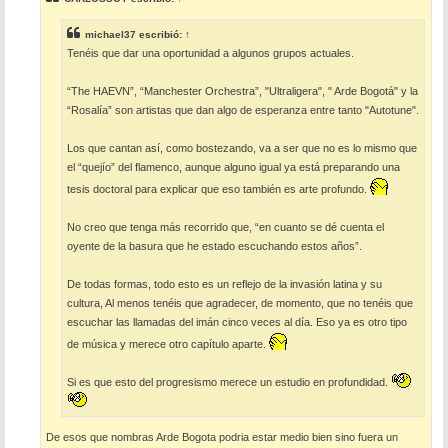
a
j
e
michael37
escribió:
↑
Tenéis que dar una oportunidad a algunos grupos actuales.
“The HAEVN”, “Manchester Orchestra”, "Ultraligera", " Arde Bogotá" y la
“Rosalía” son artistas que dan algo de esperanza entre tanto "Autotune".
Los que cantan así, como bostezando, va a ser que no es lo mismo que
el “quejío” del flamenco, aunque alguno igual ya está preparando una
tesis doctoral para explicar que eso también es arte profundo.
No creo que tenga más recorrido que, “en cuanto se dé cuenta el
oyente de la basura que he estado escuchando estos años”.
De todas formas, todo esto es un reflejo de la invasión latina y su
cultura, Al menos tenéis que agradecer, de momento, que no tenéis que
escuchar las llamadas del imán cinco veces al día. Eso ya es otro tipo
de música y merece otro capítulo aparte.
Si es que esto del progresismo merece un estudio en profundidad.
De esos que nombras Arde Bogota podria estar medio bien sino fuera un