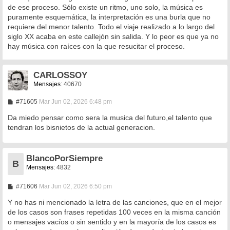
de ese proceso. Sólo existe un ritmo, uno solo, la música es
puramente esquemática, la interpretación es una burla que no
requiere del menor talento. Todo el viaje realizado a lo largo del
siglo XX acaba en este callejón sin salida. Y lo peor es que ya no
hay música con raíces con la que resucitar el proceso.
CARLOSSOY
Mensajes:
40670
M
#71605
Mar Jun 02, 2026 6:48 pm
e
n
Da miedo pensar como sera la musica del futuro,el talento que
s
tendran los bisnietos de la actual generacion.
a
j
e
BlancoPorSiempre
B
Mensajes:
4832
M
#71606
Mar Jun 02, 2026 6:50 pm
e
n
Y no has ni mencionado la letra de las canciones, que en el mejor
s
de los casos son frases repetidas 100 veces en la misma canción
a
o mensajes vacíos o sin sentido y en la mayoría de los casos es
j
e