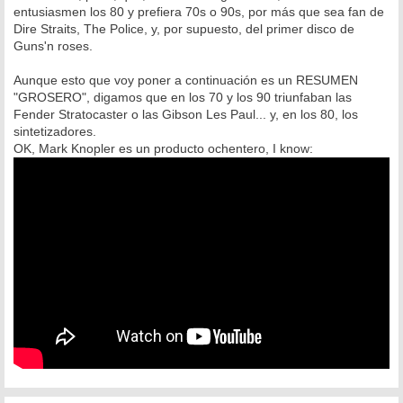
entusiasmen los 80 y prefiera 70s o 90s, por más que sea fan de
Dire Straits, The Police, y, por supuesto, del primer disco de
Guns'n roses.
Aunque esto que voy poner a continuación es un RESUMEN
"GROSERO", digamos que en los 70 y los 90 triunfaban las
Fender Stratocaster o las Gibson Les Paul... y, en los 80, los
sintetizadores.
OK, Mark Knopler es un producto ochentero, I know: