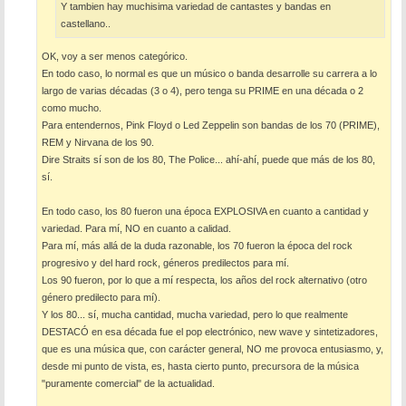
Y tambien hay muchisima variedad de cantastes y bandas en
castellano..
OK, voy a ser menos categórico.
En todo caso, lo normal es que un músico o banda desarrolle su carrera a lo
largo de varias décadas (3 o 4), pero tenga su PRIME en una década o 2
como mucho.
Para entendernos, Pink Floyd o Led Zeppelin son bandas de los 70 (PRIME),
REM y Nirvana de los 90.
Dire Straits sí son de los 80, The Police... ahí-ahí, puede que más de los 80,
sí.
En todo caso, los 80 fueron una época EXPLOSIVA en cuanto a cantidad y
variedad. Para mí, NO en cuanto a calidad.
Para mí, más allá de la duda razonable, los 70 fueron la época del rock
progresivo y del hard rock, géneros predilectos para mí.
Los 90 fueron, por lo que a mí respecta, los años del rock alternativo (otro
género predilecto para mí).
Y los 80... sí, mucha cantidad, mucha variedad, pero lo que realmente
DESTACÓ en esa década fue el pop electrónico, new wave y sintetizadores,
que es una música que, con carácter general, NO me provoca entusiasmo, y,
desde mi punto de vista, es, hasta cierto punto, precursora de la música
"puramente comercial" de la actualidad.