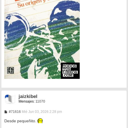
jaizkibel
Mensajes:
11070
M
#71616
Mié Jun 03, 2026 2:28 pm
e
n
Desde pequeñito.
s
a