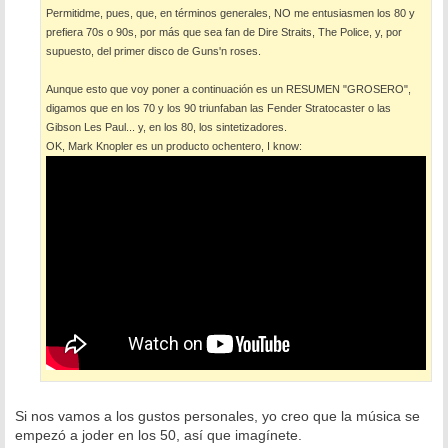
Permitidme, pues, que, en términos generales, NO me entusiasmen los 80 y
prefiera 70s o 90s, por más que sea fan de Dire Straits, The Police, y, por
supuesto, del primer disco de Guns'n roses.
Aunque esto que voy poner a continuación es un RESUMEN "GROSERO",
digamos que en los 70 y los 90 triunfaban las Fender Stratocaster o las
Gibson Les Paul... y, en los 80, los sintetizadores.
OK, Mark Knopler es un producto ochentero, I know:
Si nos vamos a los gustos personales, yo creo que la música se
empezó a joder en los 50, así que imagínete.