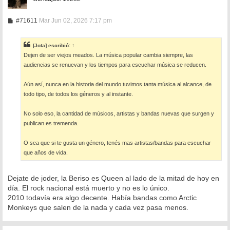
M
#71611
Mar Jun 02, 2026 7:17 pm
e
n
s
[Jota]
escribió:
↑
a
Dejen de ser viejos meados. La música popular cambia siempre, las
j
e
audiencias se renuevan y los tiempos para escuchar música se reducen.
Aún así, nunca en la historia del mundo tuvimos tanta música al alcance, de
todo tipo, de todos los géneros y al instante.
No solo eso, la cantidad de músicos, artistas y bandas nuevas que surgen y
publican es tremenda.
O sea que si te gusta un género, tenés mas artistas/bandas para escuchar
que años de vida.
Dejate de joder, la Beriso es Queen al lado de la mitad de hoy en
día. El rock nacional está muerto y no es lo único.
2010 todavía era algo decente. Había bandas como Arctic
Monkeys que salen de la nada y cada vez pasa menos.