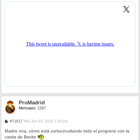
j
e
ProMadrid
Mensajes:
1587
M
#71617
Mié Jun 03, 2026 7:59 pm
e
n
Madre mía, cómo está cortocircuitando todo el progrerio con la
s
casita de Benito
a