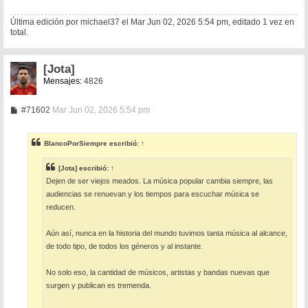
Última edición por
michael37
el Mar Jun 02, 2026 5:54 pm, editado 1 vez en
total.
[Jota]
Mensajes:
4826
M
#71602
Mar Jun 02, 2026 5:54 pm
e
n
s
BlancoPorSiempre
escribió:
↑
a
j
e
[Jota]
escribió:
↑
Dejen de ser viejos meados. La música popular cambia siempre, las
audiencias se renuevan y los tiempos para escuchar música se
reducen.
Aún así, nunca en la historia del mundo tuvimos tanta música al alcance,
de todo tipo, de todos los géneros y al instante.
No solo eso, la cantidad de músicos, artistas y bandas nuevas que
surgen y publican es tremenda.