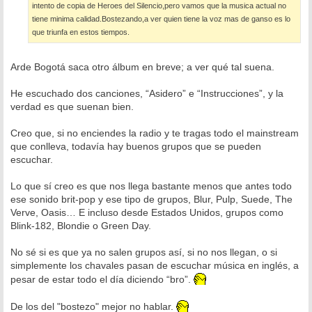
intento de copia de Heroes del Silencio,pero vamos que la musica actual no
tiene minima calidad.Bostezando,a ver quien tiene la voz mas de ganso es lo
que triunfa en estos tiempos.
Arde Bogotá saca otro álbum en breve; a ver qué tal suena.
He escuchado dos canciones, “Asidero” e “Instrucciones”, y la
verdad es que suenan bien.
Creo que, si no enciendes la radio y te tragas todo el mainstream
que conlleva, todavía hay buenos grupos que se pueden
escuchar.
Lo que sí creo es que nos llega bastante menos que antes todo
ese sonido brit-pop y ese tipo de grupos, Blur, Pulp, Suede, The
Verve, Oasis… E incluso desde Estados Unidos, grupos como
Blink-182, Blondie o Green Day.
No sé si es que ya no salen grupos así, si no nos llegan, o si
simplemente los chavales pasan de escuchar música en inglés, a
pesar de estar todo el día diciendo “bro”.
De los del "bostezo" mejor no hablar.