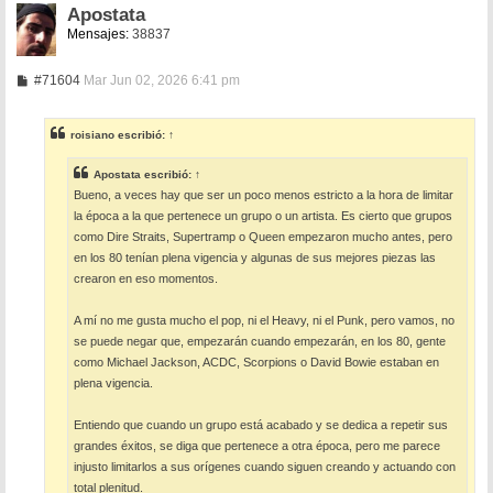
Apostata
Mensajes:
38837
M
#71604
Mar Jun 02, 2026 6:41 pm
e
n
s
roisiano
escribió:
↑
a
j
e
Apostata
escribió:
↑
Bueno, a veces hay que ser un poco menos estricto a la hora de limitar
la época a la que pertenece un grupo o un artista. Es cierto que grupos
como Dire Straits, Supertramp o Queen empezaron mucho antes, pero
en los 80 tenían plena vigencia y algunas de sus mejores piezas las
crearon en eso momentos.
A mí no me gusta mucho el pop, ni el Heavy, ni el Punk, pero vamos, no
se puede negar que, empezarán cuando empezarán, en los 80, gente
como Michael Jackson, ACDC, Scorpions o David Bowie estaban en
plena vigencia.
Entiendo que cuando un grupo está acabado y se dedica a repetir sus
grandes éxitos, se diga que pertenece a otra época, pero me parece
injusto limitarlos a sus orígenes cuando siguen creando y actuando con
total plenitud.