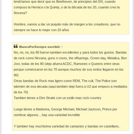
tendríamos que decir que es Beethoven, de principios del XIX, cuando
compuso la Heroica o la Quinta, o de la década de los 20, cuando creo la
Novena?
Hombre, vamos a dar un poquito más de margen a los creadores, que no
siempre se hace lo mejor con 20 años
BlancoPorSiempre
escribió:
↑
No, no, no, los 80 fueron tambien excellentes y para todos los gustos. Bandas
de rock como Nirvana, guns n roses, the offsprings, Green day, Metalica, Bon
Jovi, todas de los 80 (dejo afuera ACDC, Ramones o Queens entre otras
porque comenzaron en los 70 aunque muchos de sus exitos llegaron en los
80)
Otras bandas de Rock mas ligero como REM, The cult, The Police son
tabmien de esa decada (aqui tambien dejo fuera a U2 que empezo a mediados
de los 70)
Tambien tienes a Dire Straits con un estilo mas rock-country
Luego tienes a Madonna, George Michael, Michael Jackson, Prince por
nombrar algunos....hay una variedad increible
Y tambien hay muchisima variedad de cantastes y bandas en castellano..