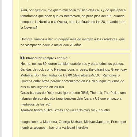
A mí, por ejemplo, me gusta mucho la música clásica, ¿y de qué época
tendríamos que decir que es Beethoven, de principios del XIX, cuando
compuso la Heroica o la Quinta, o de la década de los 20, cuando creo
la Novena?
Hombre, vamos a dar un poquito más de margen a los creadores, que
no siempre se hace lo mejor con 20 años
BlancoPorSiempre
escribió:
↑
No, no, no, los 80 fueron tambien excellentes y para todos los gustos.
Bandas de rock como Nirvana, guns n roses, the offsprings, Green day,
Metalica, Bon Jovi, todas de los 80 (dejo afuera ACDC, Ramones o
Queens entre otras porque comenzaron en los 70 aunque muchos de
sus exitos llegaron en los 80)
Otras bandas de Rock mas ligero como REM, The cult, The Police son
tabmien de esa decada (aqui tambien dejo fuera a U2 que empezo a
mediados de los 70)
Tambien tienes a Dire Straits con un estilo mas rock-country
Luego tienes a Madonna, George Michael, Michael Jackson, Prince por
nombrar algunos....hay una variedad increible