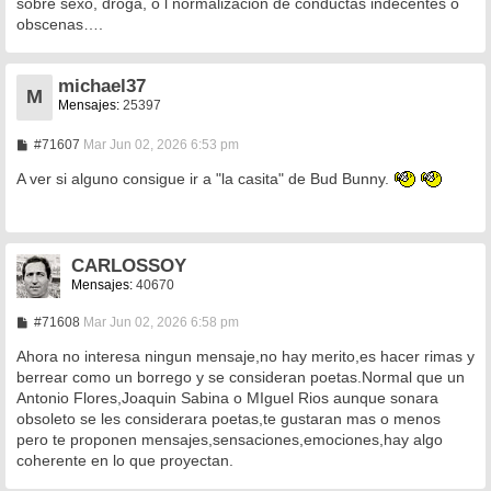
sobre sexo, droga, o l normalización de conductas indecentes o
obscenas….
michael37
M
Mensajes:
25397
M
#71607
Mar Jun 02, 2026 6:53 pm
e
n
A ver si alguno consigue ir a "la casita" de Bud Bunny.
s
a
j
e
CARLOSSOY
Mensajes:
40670
M
#71608
Mar Jun 02, 2026 6:58 pm
e
n
Ahora no interesa ningun mensaje,no hay merito,es hacer rimas y
s
berrear como un borrego y se consideran poetas.Normal que un
a
Antonio Flores,Joaquin Sabina o MIguel Rios aunque sonara
j
e
obsoleto se les considerara poetas,te gustaran mas o menos
pero te proponen mensajes,sensaciones,emociones,hay algo
coherente en lo que proyectan.