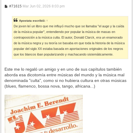
M
#71615
Mar Jun 02, 2026 8:03 pm
e
n
s
Apostata
escribió:
↑
a
De joven leí un libro que me influyó mucho que se llamaba "el auge y la caída
j
e
de la música popular", entendiendo por popular la música de masas en
contraposición a la música culta. El autor, Donald Clarck, era un enamorado
de la música negra y su teoría se basaba en que toda la historia de la música
popular del siglo XX estaba basada en aportaciones originales de los negros
que los blancos iban popularizando y machacando sistemáticamente.
Este me lo regaló un amigo y en uno de sus capítulos también
aborda esa dicotomía entre músicas del mundo y la música mal
denominada "culta", como si no hubiera cultura en otras músicas
(blues, flamenco, bossa nova, tango, africana...)