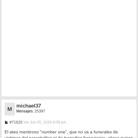
michael37
M
Mensajes:
25397
M
#71620
Vie Jun 05, 2026 9:08 pm
e
n
El ateo mentiroso "number one", que no va a funerales de
s
víctimas del narcotráfico ni de tragedias ferroviarias, ahora quiere