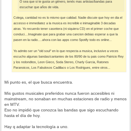
O sea que si te gusta un género, tenés mas artistas/bandas para
escuchar que años de vida.
Colega, cantidad no es lo mismo que calidad. Nadie discute que hoy en dia el
accesso e immediatez a la musica es increible e inimaginable 3 decadas
atras. Yo recuerdo tener casettera (ni siquiera CD) en el primer coche que
conduci....Imaginate que para grabar una cancion debias esperar a que la
pasen en la radio.....ahora con las apps como Spotify todo es online...
Yo admito ser un ''old soul'' en lo que respecta a musica, inclusive a veces
escucho algunas bandas/cantantes de los 80/90 de tu pais como Patricio Rey
y los redonditos, Leon Gieco, Soda Stereo, Charly Garcia, Ratones
Paranoicos, Los Fabulosos Cadillacs o Los Rodrigues, entre otros...
Mi punto es, el que busca encuentra.
Mis gustos musicales preferidos nunca fueron accesibles ni
mainstream, no sonaban en muchas estaciones de radio y menos
en MTV.
Eso no impidió que conozca las bandas que sigo escuchando
hasta el día de hoy.
Hay q adaptar la tecnología a uno.