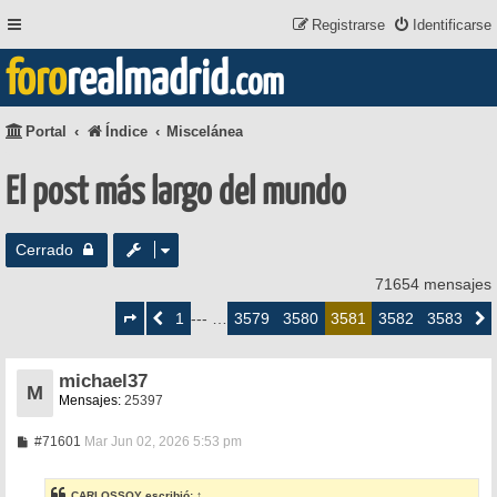
Registrarse
Identificarse
foro
realmadrid
.com
Portal
Índice
Miscelánea
El post más largo del mundo
Cerrado
71654 mensajes
Página
3581
1
3579
3580
3582
3583
Anterior
--- …
3581
Siguie
de
3583
michael37
M
Mensajes:
25397
M
#71601
Mar Jun 02, 2026 5:53 pm
e
n
s
CARLOSSOY
escribió:
↑