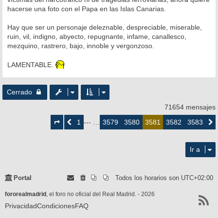
a
hacerse una foto con el Papa en las Islas Canarias.
j
e
Hay que ser un personaje deleznable, despreciable, miserable,
ruin, vil, indigno, abyecto, repugnante, infame, canallesco,
mezquino, rastrero, bajo, innoble y vergonzoso.
LAMENTABLE.
Cerrado
71654 mensajes
Página
3581
1
3579
3580
3582
3583
Anterior
--- …
3581
Siguie
de
3583
Ir a
Portal
Todos los horarios son
UTC+02:00
fororealmadrid
, el foro no oficial del Real Madrid. - 2026
Privacidad
Condiciones
FAQ