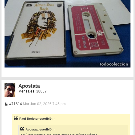
Apostata
Mensajes:
38837
M
#71614
Mar Jun 02, 2026 7:45 pm
e
n
s
Paul Breitner
escribió:
↑
a
j
e
Apostata
escribió:
↑