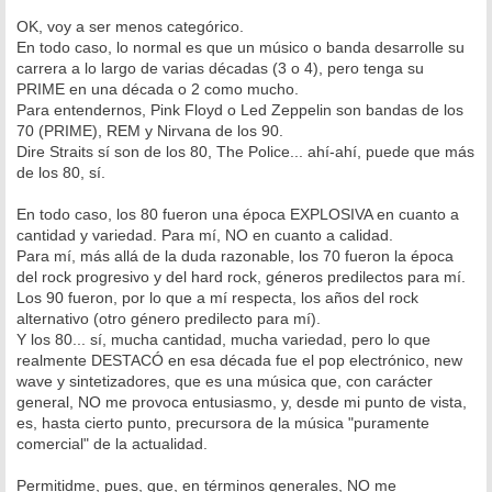
OK, voy a ser menos categórico.
En todo caso, lo normal es que un músico o banda desarrolle su
carrera a lo largo de varias décadas (3 o 4), pero tenga su
PRIME en una década o 2 como mucho.
Para entendernos, Pink Floyd o Led Zeppelin son bandas de los
70 (PRIME), REM y Nirvana de los 90.
Dire Straits sí son de los 80, The Police... ahí-ahí, puede que más
de los 80, sí.
En todo caso, los 80 fueron una época EXPLOSIVA en cuanto a
cantidad y variedad. Para mí, NO en cuanto a calidad.
Para mí, más allá de la duda razonable, los 70 fueron la época
del rock progresivo y del hard rock, géneros predilectos para mí.
Los 90 fueron, por lo que a mí respecta, los años del rock
alternativo (otro género predilecto para mí).
Y los 80... sí, mucha cantidad, mucha variedad, pero lo que
realmente DESTACÓ en esa década fue el pop electrónico, new
wave y sintetizadores, que es una música que, con carácter
general, NO me provoca entusiasmo, y, desde mi punto de vista,
es, hasta cierto punto, precursora de la música "puramente
comercial" de la actualidad.
Permitidme, pues, que, en términos generales, NO me