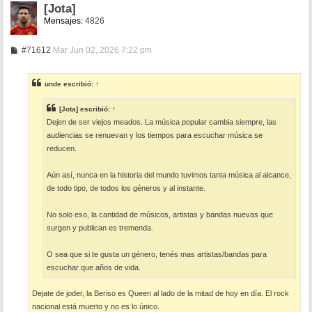
[Jota]
Mensajes:
4826
M
#71612
Mar Jun 02, 2026 7:22 pm
e
n
s
unde
escribió:
↑
a
j
e
[Jota]
escribió:
↑
Dejen de ser viejos meados. La música popular cambia siempre, las
audiencias se renuevan y los tiempos para escuchar música se
reducen.
Aún así, nunca en la historia del mundo tuvimos tanta música al alcance,
de todo tipo, de todos los géneros y al instante.
No solo eso, la cantidad de músicos, artistas y bandas nuevas que
surgen y publican es tremenda.
O sea que si te gusta un género, tenés mas artistas/bandas para
escuchar que años de vida.
Dejate de joder, la Beriso es Queen al lado de la mitad de hoy en día. El rock
nacional está muerto y no es lo único.