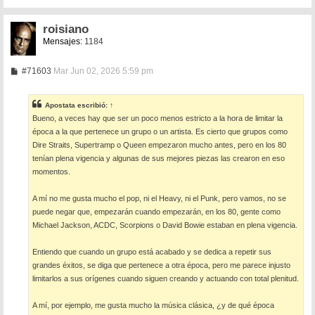
roisiano
Mensajes:
1184
M
#71603
Mar Jun 02, 2026 5:59 pm
e
n
s
Apostata
escribió:
↑
a
Bueno, a veces hay que ser un poco menos estricto a la hora de limitar la
j
e
época a la que pertenece un grupo o un artista. Es cierto que grupos como
Dire Straits, Supertramp o Queen empezaron mucho antes, pero en los 80
tenían plena vigencia y algunas de sus mejores piezas las crearon en eso
momentos.
A mí no me gusta mucho el pop, ni el Heavy, ni el Punk, pero vamos, no se
puede negar que, empezarán cuando empezarán, en los 80, gente como
Michael Jackson, ACDC, Scorpions o David Bowie estaban en plena vigencia.
Entiendo que cuando un grupo está acabado y se dedica a repetir sus
grandes éxitos, se diga que pertenece a otra época, pero me parece injusto
limitarlos a sus orígenes cuando siguen creando y actuando con total plenitud.
A mí, por ejemplo, me gusta mucho la música clásica, ¿y de qué época