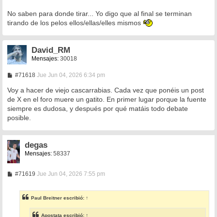
j
e
No saben para donde tirar... Yo digo que al final se terminan
tirando de los pelos ellos/ellas/elles mismos
David_RM
Mensajes:
30018
M
#71618
Jue Jun 04, 2026 6:34 pm
e
n
Voy a hacer de viejo cascarrabias. Cada vez que ponéis un post
s
de X en el foro muere un gatito. En primer lugar porque la fuente
a
siempre es dudosa, y después por qué matáis todo debate
j
e
posible.
degas
Mensajes:
58337
M
#71619
Jue Jun 04, 2026 7:55 pm
e
n
s
Paul Breitner
escribió:
↑
a
j
e
Apostata
escribió:
↑