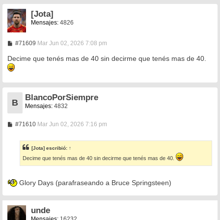
[Jota]
Mensajes:
4826
M
#71609
Mar Jun 02, 2026 7:08 pm
e
n
Decime que tenés mas de 40 sin decirme que tenés mas de 40.
s
a
j
e
BlancoPorSiempre
B
Mensajes:
4832
M
#71610
Mar Jun 02, 2026 7:16 pm
e
n
s
[Jota]
escribió:
↑
a
j
Decime que tenés mas de 40 sin decirme que tenés mas de 40.
e
Glory Days (parafraseando a Bruce Springsteen)
unde
Mensajes:
16232