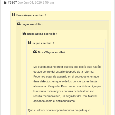
M
#9367
Jue Jun 04, 2026 2:59 am
e
n
s
BruceWayne
escribió:
↑
a
j
e
degas
escribió:
↑
BruceWayne
escribió:
↑
degas
escribió:
↑
BruceWayne
escribió:
↑
Me cuesta mucho creer que los que decís esto hayáis
estado dentro del estadio después de la reforma.
Podemos estar de acuerdo en el sobrecoste, en que
tiene defectos, en que lo de los conciertos es hasta
ahora una pifia gorda. Pero que un madridista diga que
la reforma es la mayor chapuza de la historia me
resulta rocambolesco, un seguidor del Real Madrid
opinando como el antimadridismo.
Que el interior sea la repera limonera no quita que: