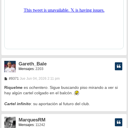
Gareth_Bale
Mensajes:
2203
M
#9371
Jue Jun 04, 2026 2:11 pm
e
n
Riquelme
es
ochentero
. Sigue buscando piso mirando a ver si
s
hay algún cartel colgado en el balcón.
a
j
e
Cartel infinito
: su aportación al futuro del club.
MarquesRM
Mensajes:
11242