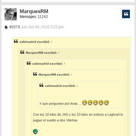
MarquesRM
Mensajes:
11242
M
#9379
Jue Jun 04, 2026 3:23 pm
e
n
s
xabimadrid
escribió:
↑
a
j
e
MarquesRM
escribió:
↑
xabimadrid
escribió:
↑
MarquesRM
escribió:
↑
xabimadrid
escribió:
↑
Y que pregunten por Anas ...
Con los 10 kilos de JAS y los 10 kilos en sobres a Laghrari le
pagas el sueldo a dos Vitinhas