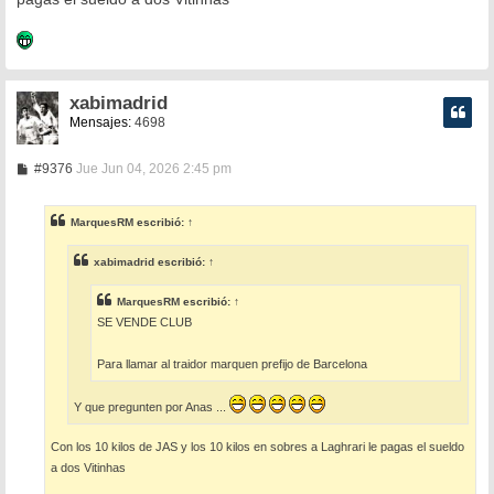
xabimadrid
Mensajes:
4698
M
#9376
Jue Jun 04, 2026 2:45 pm
e
n
s
MarquesRM
escribió:
↑
a
j
e
xabimadrid
escribió:
↑
MarquesRM
escribió:
↑
SE VENDE CLUB
Para llamar al traidor marquen prefijo de Barcelona
Y que pregunten por Anas ...
Con los 10 kilos de JAS y los 10 kilos en sobres a Laghrari le pagas el sueldo
a dos Vitinhas