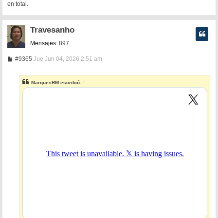
en total.
Travesanho
Mensajes:
897
M
#9365
Jue Jun 04, 2026 2:51 am
e
n
s
MarquesRM
escribió:
↑
a
j
e