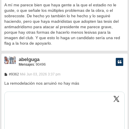
A mí me parece bien que haya gente a la que el estadio no le
guste, o que señale los múltiples problemas de la obra, o el
sobrecoste. De hecho yo también lo he hecho y lo seguiré
haciendo, pero que haya madridistas que adopten las tesis del
antimadridismo para atacar al presidente me parece grave,
porque hay otras formas de hacerlo menos lesivas para la
imagen del club. Y que esto lo haga un candidato sería una red
flag a la hora de apoyarlo.
abelguga
Mensajes:
90496
M
#9362
Mié Jun 03, 2026 3:37 pm
e
n
La remodelación nos arruinó no hay más
s
a
j
e