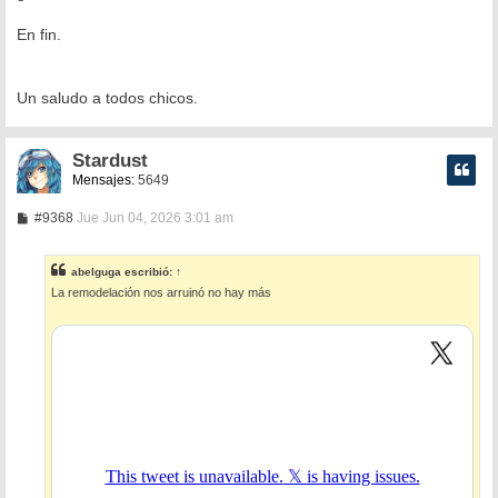
En fin.
Un saludo a todos chicos.
Stardust
Mensajes:
5649
M
#9368
Jue Jun 04, 2026 3:01 am
e
n
s
abelguga
escribió:
↑
a
La remodelación nos arruinó no hay más
j
e