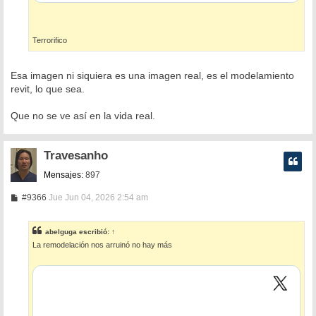
Terrorifico
Esa imagen ni siquiera es una imagen real, es el modelamiento
revit, lo que sea.
Que no se ve así en la vida real.
Travesanho
Mensajes:
897
M
#9366
Jue Jun 04, 2026 2:54 am
e
n
s
abelguga
escribió:
↑
a
La remodelación nos arruinó no hay más
j
e