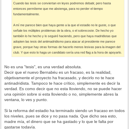
Cuando las tesis se conviertan en leyes podremos debatir, pero hasta
entonces permíteme que me abstenga, para no perder el tiempo
fundamentalmente.
A mí me parece bien que haya gente a la que el estadio no le guste, o que
señale los múltiples problemas de la obra, o el sobrecoste. De hecho yo
también lo he hecho y lo seguiré haciendo, pero que haya madridistas que
adopten las tesis del antimadridismo para atacar al presidente me parece
grave, porque hay otras formas de hacerlo menos lesivas para la imagen del
club. Y que esto lo haga un candidato sería una red flag a la hora de apoyarlo.
No es una "tesis", es una verdad absoluta.
Decir que el nuevo Bernabéu es un fracaso, es la realidad,
objetivamente el proyecto ha fracasado, y decirlo no te hace
antinadridista. Tampoco te hace crítico, simplemente es decir la
verdad. Es como decir que no esta lloviendo, no se puede hacer
una opinión sobre si esta lloviendo o no, simplemente abres la
ventana, lo ves y punto.
Si la reforma del estadio ha terminado siendo un fracaso en todos
los niveles, pues se dice y no pasa nada. Que dicho sea esto,
madre mía, el dinero que se ha gastado y lo que le falta por
gastarse todavía.