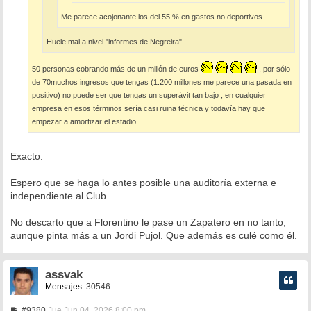
Me parece acojonante los del 55 % en gastos no deportivos
Huele mal a nivel "informes de Negreira"
50 personas cobrando más de un millón de euros
, por sólo
de 70muchos ingresos que tengas (1.200 millones me parece una pasada en
positivo) no puede ser que tengas un superávit tan bajo , en cualquier
empresa en esos términos sería casi ruina técnica y todavía hay que
empezar a amortizar el estadio .
Exacto.
Espero que se haga lo antes posible una auditoría externa e
independiente al Club.
No descarto que a Florentino le pase un Zapatero en no tanto,
aunque pinta más a un Jordi Pujol. Que además es culé como él.
assvak
Mensajes:
30546
M
#9380
Jue Jun 04, 2026 8:00 pm