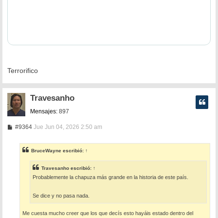
Terrorifico
Travesanho
Mensajes:
897
M
#9364
Jue Jun 04, 2026 2:50 am
e
n
s
BruceWayne
escribió:
↑
a
j
e
Travesanho
escribió:
↑
Probablemente la chapuza más grande en la historia de este país.
Se dice y no pasa nada.
Me cuesta mucho creer que los que decís esto hayáis estado dentro del