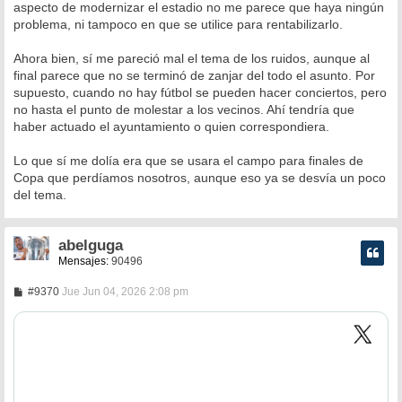
aspecto de modernizar el estadio no me parece que haya ningún
problema, ni tampoco en que se utilice para rentabilizarlo.
Ahora bien, sí me pareció mal el tema de los ruidos, aunque al
final parece que no se terminó de zanjar del todo el asunto. Por
supuesto, cuando no hay fútbol se pueden hacer conciertos, pero
no hasta el punto de molestar a los vecinos. Ahí tendría que
haber actuado el ayuntamiento o quien correspondiera.
Lo que sí me dolía era que se usara el campo para finales de
Copa que perdíamos nosotros, aunque eso ya se desvía un poco
del tema.
abelguga
Mensajes:
90496
M
#9370
Jue Jun 04, 2026 2:08 pm
e
n
s
a
j
e