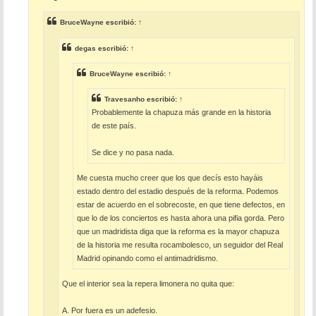
a
j
e
BruceWayne
escribió:
↑
degas
escribió:
↑
BruceWayne
escribió:
↑
Travesanho
escribió:
↑
Probablemente la chapuza más grande en la historia
de este país.
Se dice y no pasa nada.
Me cuesta mucho creer que los que decís esto hayáis
estado dentro del estadio después de la reforma. Podemos
estar de acuerdo en el sobrecoste, en que tiene defectos, en
que lo de los conciertos es hasta ahora una pifia gorda. Pero
que un madridista diga que la reforma es la mayor chapuza
de la historia me resulta rocambolesco, un seguidor del Real
Madrid opinando como el antimadridismo.
Que el interior sea la repera limonera no quita que:
A. Por fuera es un adefesio.