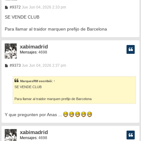
M
#9372
Jue Jun 04, 2026 2:33 pm
e
n
SE VENDE CLUB
s
a
Para llamar al traidor marquen prefijo de Barcelona
j
e
xabimadrid
Mensajes:
4698
M
#9373
Jue Jun 04, 2026 2:37 pm
e
n
s
MarquesRM
escribió:
↑
a
SE VENDE CLUB
j
e
Para llamar al traidor marquen prefijo de Barcelona
Y que pregunten por Anas ...
xabimadrid
Mensajes:
4698