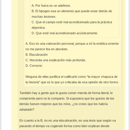
A. Por fuera es un adefesio.
B. El hipogeo sea un elemento que puede estar detrás de
muchas lesiones.
C. Que el campo esté mal acondicionado para la práctica
deportiva.
D. Que esté mal acondicionado acústicamente.
A. Eso es una valoración personal, porque a mí la estética exterior
no me parece fea en absoluto.
B. Elucubración
C. Necesita una explicación más profunda.
D. Correcto
Ninguna de ellas justifica el calificarlo como "la mayor chapuza de
la historia" que es lo que yo criticaba de esa opinión de otro forero.
También hay a gente que le gusta comer mierda de forma literal, lo
comprendo pero no lo comparto. Si supusiera que los gustos de los
demás fuesen mejores que los míos, ¿no crees que los habría
adoptado?
En cuanto a la B, no es una elucubración, es una tesis que según va
pasando el tiempo va cogiendo forma como bien explican desde