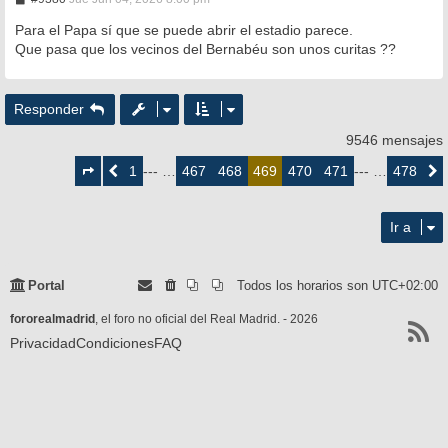
e
n
Para el Papa sí que se puede abrir el estadio parece.
s
Que pasa que los vecinos del Bernabéu son unos curitas ??
a
j
e
Responder
9546 mensajes
Página
469
1
467
468
470
471
478
Anterior
--- …
469
--- …
Siguie
de
478
Ir a
Portal
Todos los horarios son
UTC+02:00
fororealmadrid
, el foro no oficial del Real Madrid. - 2026
Privacidad
Condiciones
FAQ