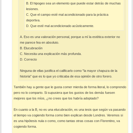
B. El hipogeo sea un elemento que puede estar detrás de muchas
lesiones.
C. Que el campo esté mal acondicionado para la práctica
deportiva.
D. Que esté mal acondicionado acústicamente.
A. Eso es una valoración personal, porque a mí la estética exterior no
me parece fea en absoluto.
B. Elucubración
C. Necesita una explicación más profunda.
D. Correcto
Ninguna de ellas justifica el calificarlo como "la mayor chapuza de la
historia" que es lo que yo criticaba de esa opinión de otro forero.
También hay a gente que le gusta comer mierda de forma literal, lo comprendo
pero no lo comparto. Si supusiera que los gustos de los demás fuesen
mejores que los míos, ¿no crees que los habría adoptado?
En cuanto a la B, no es una elucubración, es una tesis que según va pasando
el tiempo va cogiendo forma como bien explican desde Londres. Veremos si
es una hipótesis nula o como, como tantas otras cosas con Florentino, va
cogiendo forma.