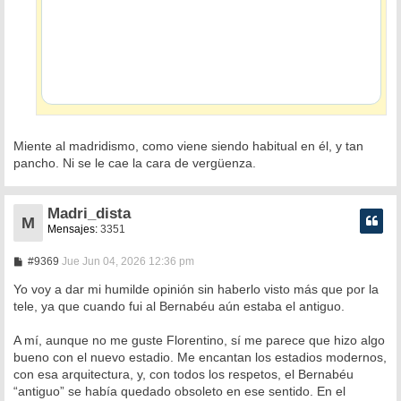
Miente al madridismo, como viene siendo habitual en él, y tan
pancho. Ni se le cae la cara de vergüenza.
Madri_dista
M
Mensajes:
3351
M
#9369
Jue Jun 04, 2026 12:36 pm
e
n
Yo voy a dar mi humilde opinión sin haberlo visto más que por la
s
tele, ya que cuando fui al Bernabéu aún estaba el antiguo.
a
j
e
A mí, aunque no me guste Florentino, sí me parece que hizo algo
bueno con el nuevo estadio. Me encantan los estadios modernos,
con esa arquitectura, y, con todos los respetos, el Bernabéu
“antiguo” se había quedado obsoleto en ese sentido. En el