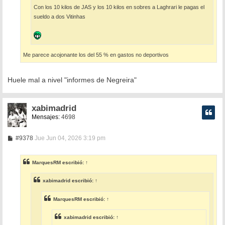
Con los 10 kilos de JAS y los 10 kilos en sobres a Laghrari le pagas el
sueldo a dos Vitinhas
Me parece acojonante los del 55 % en gastos no deportivos
Huele mal a nivel "informes de Negreira"
xabimadrid
Mensajes:
4698
M
#9378
Jue Jun 04, 2026 3:19 pm
e
n
s
MarquesRM
escribió:
↑
a
j
e
xabimadrid
escribió:
↑
MarquesRM
escribió:
↑
xabimadrid
escribió:
↑