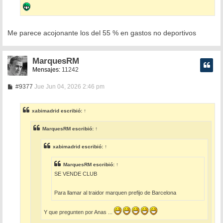
Me parece acojonante los del 55 % en gastos no deportivos
MarquesRM
Mensajes:
11242
M
#9377
Jue Jun 04, 2026 2:46 pm
e
n
s
xabimadrid
escribió:
↑
a
j
e
MarquesRM
escribió:
↑
xabimadrid
escribió:
↑
MarquesRM
escribió:
↑
SE VENDE CLUB
Para llamar al traidor marquen prefijo de Barcelona
Y que pregunten por Anas ...