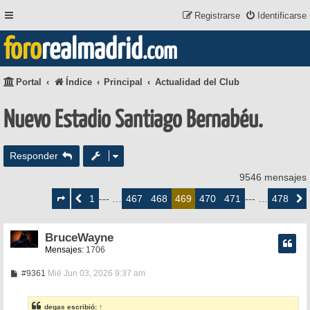
Registrarse
Identificarse
foro
realmadrid
.com
Portal
Índice
Principal
Actualidad del Club
Nuevo Estadio Santiago Bernabéu.
Responder
9546 mensajes
Página
469
1
467
468
470
471
478
Anterior
--- …
469
--- …
Siguie
de
478
BruceWayne
Mensajes:
1706
M
#9361
Mié Jun 03, 2026 9:37 am
e
n
s
degas
escribió:
↑