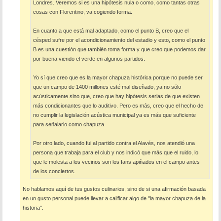
Londres. Veremos si es una hipótesis nula o como, como tantas otras
cosas con Florentino, va cogiendo forma.
En cuanto a que está mal adaptado, como el punto B, creo que el
césped sufre por el acondicionamiento del estadio y esto, como el punto
B es una cuestión que también toma forma y que creo que podemos dar
por buena viendo el verde en algunos partidos.
Yo sí que creo que es la mayor chapuza histórica porque no puede ser
que un campo de 1400 millones esté mal diseñado, ya no sólo
acústicamente sino que, creo que hay hipótesis serias de que existen
más condicionantes que lo auditivo. Pero es más, creo que el hecho de
no cumplir la legislación acústica municipal ya es más que suficiente
para señalarlo como chapuza.
Por otro lado, cuando fui al partido contra el Alavés, nos atendió una
persona que trabaja para el club y nos indicó que más que el ruido, lo
que le molesta a los vecinos son los fans apiñados en el campo antes
de los conciertos.
No hablamos aquí de tus gustos culinarios, sino de si una afirmación basada
en un gusto personal puede llevar a calificar algo de "la mayor chapuza de la
historia".