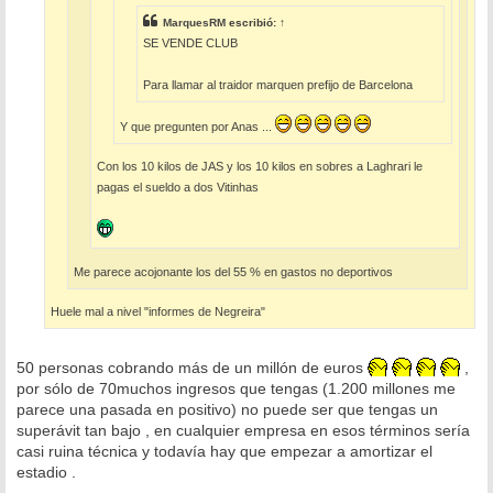
MarquesRM
escribió:
↑
SE VENDE CLUB
Para llamar al traidor marquen prefijo de Barcelona
Y que pregunten por Anas ...
Con los 10 kilos de JAS y los 10 kilos en sobres a Laghrari le
pagas el sueldo a dos Vitinhas
Me parece acojonante los del 55 % en gastos no deportivos
Huele mal a nivel "informes de Negreira"
50 personas cobrando más de un millón de euros
,
por sólo de 70muchos ingresos que tengas (1.200 millones me
parece una pasada en positivo) no puede ser que tengas un
superávit tan bajo , en cualquier empresa en esos términos sería
casi ruina técnica y todavía hay que empezar a amortizar el
estadio .