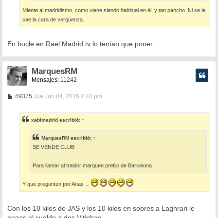
Miente al madridismo, como viene siendo habitual en él, y tan pancho. Ni se le
cae la cara de vergüenza.
En bucle en Rael Madrid tv lo tenían que poner
MarquesRM
Mensajes:
11242
M
#9375
Jue Jun 04, 2026 2:40 pm
e
n
s
xabimadrid
escribió:
↑
a
j
e
MarquesRM
escribió:
↑
SE VENDE CLUB
Para llamar al traidor marquen prefijo de Barcelona
Y que pregunten por Anas ...
Con los 10 kilos de JAS y los 10 kilos en sobres a Laghrari le
pagas el sueldo a dos Vitinhas