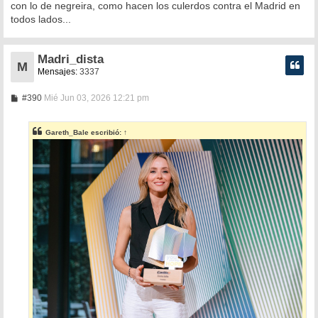
con lo de negreira, como hacen los culerdos contra el Madrid en
todos lados...
Madri_dista
M
Mensajes:
3337
M
#390
Mié Jun 03, 2026 12:21 pm
e
n
s
Gareth_Bale
escribió:
↑
a
j
e