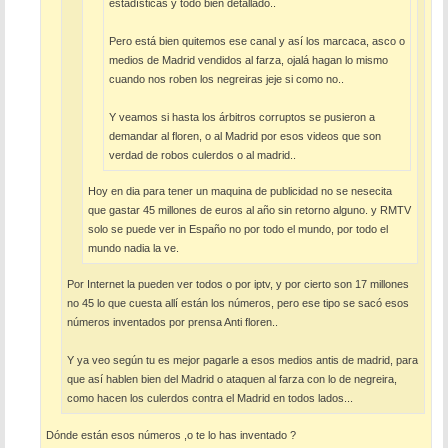
estadísticas y todo bien detallado..
Pero está bien quitemos ese canal y así los marcaca, asco o
medios de Madrid vendidos al farza, ojalá hagan lo mismo
cuando nos roben los negreiras jeje si como no..
Y veamos si hasta los árbitros corruptos se pusieron a
demandar al floren, o al Madrid por esos videos que son
verdad de robos culerdos o al madrid..
Hoy en dia para tener un maquina de publicidad no se nesecita
que gastar 45 millones de euros al año sin retorno alguno. y RMTV
solo se puede ver in Españo no por todo el mundo, por todo el
mundo nadia la ve.
Por Internet la pueden ver todos o por iptv, y por cierto son 17 millones
no 45 lo que cuesta allí están los números, pero ese tipo se sacó esos
números inventados por prensa Anti floren..
Y ya veo según tu es mejor pagarle a esos medios antis de madrid, para
que así hablen bien del Madrid o ataquen al farza con lo de negreira,
como hacen los culerdos contra el Madrid en todos lados...
Dónde están esos números ,o te lo has inventado ?