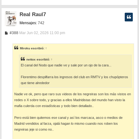
Real Raul7
Mensajes:
742
M
#388
Mar Jun 02, 2026 11:00 pm
e
n
s
Miroku
escribió:
↑
a
j
e
nettox
escribió:
↑
El canal del Nodo que nadie ve y sale por un ojo de la cara...
Florentimo despilfarra los ingresos del club en RMTV y los chupópteros
que tiene alrededor
Nadie ve ok, pero que raro sus videos de los negreiras son los más vistos en
redes o X sobre todo, y gracias a ellos Madridistas del mundo han visto la
mafia culerda con estadísticas y todo bien detallado..
Pero está bien quitemos ese canal y así los marcaca, asco o medios de
Madrid vendidos al farza, ojalá hagan lo mismo cuando nos roben los
negreiras jeje si como no..