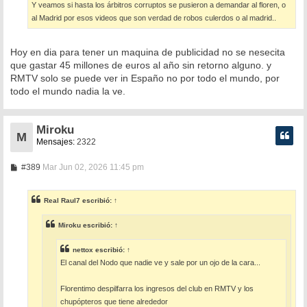
Y veamos si hasta los árbitros corruptos se pusieron a demandar al floren, o
al Madrid por esos videos que son verdad de robos culerdos o al madrid..
Hoy en dia para tener un maquina de publicidad no se nesecita
que gastar 45 millones de euros al año sin retorno alguno. y
RMTV solo se puede ver in Españo no por todo el mundo, por
todo el mundo nadia la ve.
Miroku
M
Mensajes:
2322
M
#389
Mar Jun 02, 2026 11:45 pm
e
n
s
Real Raul7
escribió:
↑
a
j
e
Miroku
escribió:
↑
nettox
escribió:
↑
El canal del Nodo que nadie ve y sale por un ojo de la cara...
Florentimo despilfarra los ingresos del club en RMTV y los
chupópteros que tiene alrededor