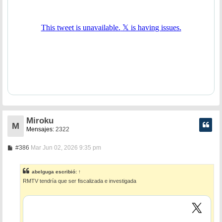
Miroku
M
Mensajes:
2322
M
#386
Mar Jun 02, 2026 9:35 pm
e
n
s
abelguga
escribió:
↑
a
RMTV tendría que ser fiscalizada e investigada
j
e