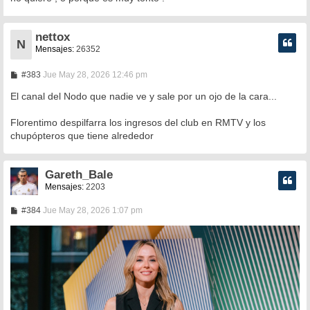
nettox
N
Mensajes:
26352
M
#383
Jue May 28, 2026 12:46 pm
e
n
El canal del Nodo que nadie ve y sale por un ojo de la cara...
s
a
Florentimo despilfarra los ingresos del club en RMTV y los
j
e
chupópteros que tiene alrededor
Gareth_Bale
Mensajes:
2203
M
#384
Jue May 28, 2026 1:07 pm
e
n
s
a
j
e