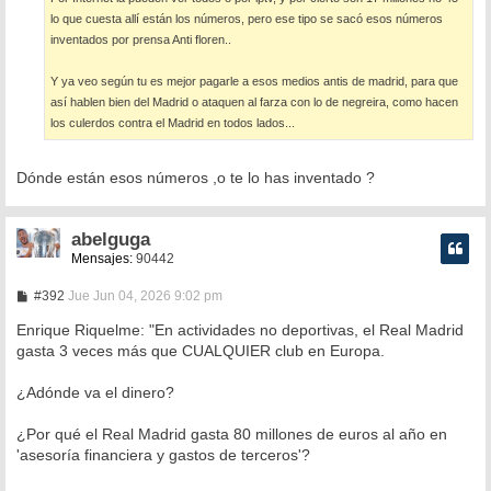
lo que cuesta allí están los números, pero ese tipo se sacó esos números
inventados por prensa Anti floren..
Y ya veo según tu es mejor pagarle a esos medios antis de madrid, para que
así hablen bien del Madrid o ataquen al farza con lo de negreira, como hacen
los culerdos contra el Madrid en todos lados...
Dónde están esos números ,o te lo has inventado ?
abelguga
Mensajes:
90442
M
#392
Jue Jun 04, 2026 9:02 pm
e
n
Enrique Riquelme: "En actividades no deportivas, el Real Madrid
s
gasta 3 veces más que CUALQUIER club en Europa.
a
j
e
¿Adónde va el dinero?
¿Por qué el Real Madrid gasta 80 millones de euros al año en
'asesoría financiera y gastos de terceros'?