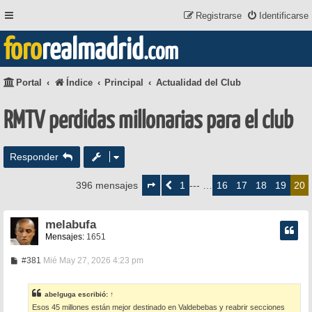
Registrarse
Identificarse
foro
realmadrid
.com
Portal
Índice
Principal
Actualidad del Club
RMTV perdidas millonarias para el club
Responder
Página
20
1
16
17
18
19
396 mensajes
Anterior
--- …
20
de
20
melabufa
Mensajes:
1651
M
#381
Mié May 27, 2026 4:23 pm
e
n
s
abelguga
escribió:
↑
a
Esos 45 millones están mejor destinado en Valdebebas y reabrir secciones
j