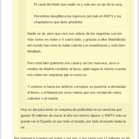
El canal del Nodo que nadie ve y sale por un ojo de la cara...
Florentimo despilfarra los ingresos del club en RMTV y los
chupópteros que tiene alrededor
Nadie ve ok, pero que raro sus videos de los negreiras son los
más vistos en redes o X sobre todo, y gracias a ellos Madridistas
del mundo han visto la mafia culerda con estadísticas y todo bien
detallado..
Pero está bien quitemos ese canal y así los marcaca, asco o
medios de Madrid vendidos al farza, ojalá hagan lo mismo cuando
nos roben los negreiras jeje si como no..
Y veamos si hasta los árbitros corruptos se pusieron a demandar
al floren, o al Madrid por esos videos que son verdad de robos
culerdos o al madrid..
Hoy en dia para tener un maquina de publicidad no se nesecita que
gastar 45 millones de euros al año sin retorno alguno. y RMTV solo se
puede ver in Españo no por todo el mundo, por todo el mundo nadia la
ve.
Por Internet la pueden ver todos o por iptv, y por cierto son 17 millones no 45