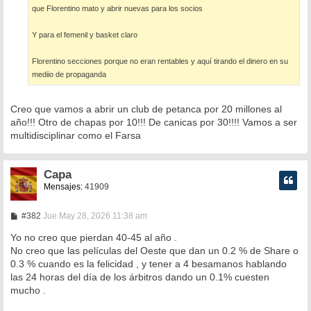
e
que Florentino mato y abrir nuevas para los socios
Y para el femenil y basket claro
Florentino secciones porque no eran rentables y aquí tirando el dinero en su
mediio de propaganda
Creo que vamos a abrir un club de petanca por 20 millones al
año!!! Otro de chapas por 10!!! De canicas por 30!!!! Vamos a ser
multidisciplinar como el Farsa
Capa
Mensajes:
41909
M
#382
Jue May 28, 2026 11:38 am
e
n
Yo no creo que pierdan 40-45 al año .
s
No creo que las películas del Oeste que dan un 0.2 % de Share o
a
0.3 % cuando es la felicidad , y tener a 4 besamanos hablando
j
e
las 24 horas del día de los árbitros dando un 0.1% cuesten
mucho .