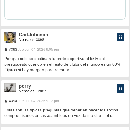
CarlJohnson
Mensajes:
3898
M
#393
Jue Jun 04, 2026 9:05 pm
e
n
Por que solo se destina a la parte deportiva el 55% del
s
presupuesto cuando en el resto de clubs del mundo es un 80%.
a
Fijaros si hay margen para recortar
j
e
perry
Mensajes:
12887
M
#394
Jue Jun 04, 2026 9:12 pm
e
n
Estas son las típicas preguntas que deberían hacer los socios
s
compromisarios en las asambleas en vez de ir a chu... el ra...
a
j
e