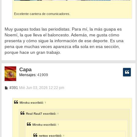
Excelente cantera de comunicadores.
Muy guapas todas las periodistas. Para mí, la más guapa es
Noemí, la que lleva el baloncesto. Además, me gusta cómo
presenta y cómo sigue la información de ese deporte. Es una
pena que muchas veces aparezca ella sola en esa sección,
porque hace un gran trabajo.
Capa
Mensajes:
41909
M
#391
Mié Jun 03, 2026 12:22 pm
e
n
s
Miroku
escribió:
↑
a
j
e
Real Raul7
escribió:
↑
Miroku
escribió:
↑
nettox
escribió:
↑