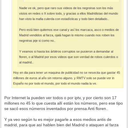
Nadie ve ok, pero que raro sus videos de los negreiras son los más
vistos en redes o X sobre todo, y gracias a ellos Madridistas del mundo
han visto la mafia culerda con estadísticas y todo bien detallado..
Pero está bien quitemos ese canal y así los marcaca, asco o medios de
Madrid vendidos al farza, ojalá hagan lo mismo cuando nos roben los
negreiras jeje si como no..
Y veamos si hasta los árbitros corruptos se pusieron a demandar al
floren, o al Madrid por esos videos que son verdad de robos culerdos o
al madrid..
Hoy en dia para tener un maquina de publicidad no se nesecita que gastar 45
millones de euros al año sin retorno alguno. y RMTV solo se puede ver in
Españo no por todo el mundo, por todo el mundo nadia la ve.
Por Internet la pueden ver todos o por iptv, y por cierto son 17
millones no 45 lo que cuesta allí están los números, pero ese tipo
se sacó esos números inventados por prensa Anti floren..
Y ya veo según tu es mejor pagarle a esos medios antis de
madrid, para que así hablen bien del Madrid o ataquen al farza