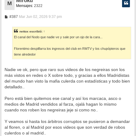
Miroku
M
Mensajes:
2322
M
#387
Mar Jun 02, 2026 9:37 pm
e
n
s
nettox
escribió:
↑
a
El canal del Nodo que nadie ve y sale por un ojo de la cara...
j
e
Florentimo despilfarra los ingresos del club en RMTV y los chupópteros que
tiene alrededor
Nadie ve ok, pero que raro sus videos de los negreiras son los
más vistos en redes o X sobre todo, y gracias a ellos Madridistas
del mundo han visto la mafia culerda con estadísticas y todo bien
detallado..
Pero está bien quitemos ese canal y así los marcaca, asco o
medios de Madrid vendidos al farza, ojalá hagan lo mismo
cuando nos roben los negreiras jeje si como no..
Y veamos si hasta los árbitros corruptos se pusieron a demandar
al floren, o al Madrid por esos videos que son verdad de robos
culerdos o al madrid..