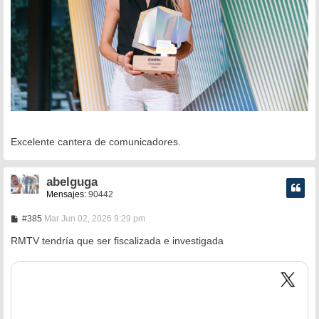
Excelente cantera de comunicadores.
abelguga
Mensajes:
90442
M
#385
Mar Jun 02, 2026 9:29 pm
e
n
RMTV tendría que ser fiscalizada e investigada
s
a
j
e