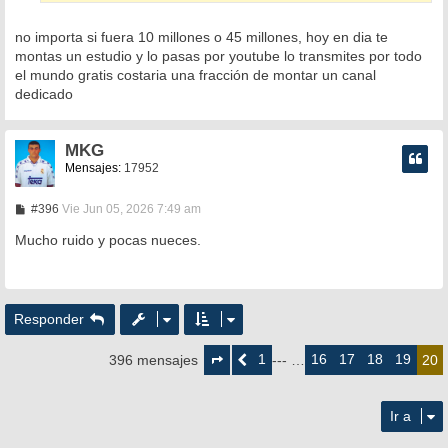
no importa si fuera 10 millones o 45 millones, hoy en dia te
montas un estudio y lo pasas por youtube lo transmites por todo
el mundo gratis costaria una fracción de montar un canal
dedicado
MKG
Mensajes:
17952
M
#396
Vie Jun 05, 2026 7:49 am
e
n
Mucho ruido y pocas nueces.
s
a
j
e
Responder
Página
20
1
16
17
18
19
396 mensajes
Anterior
--- …
20
de
20
Ir a