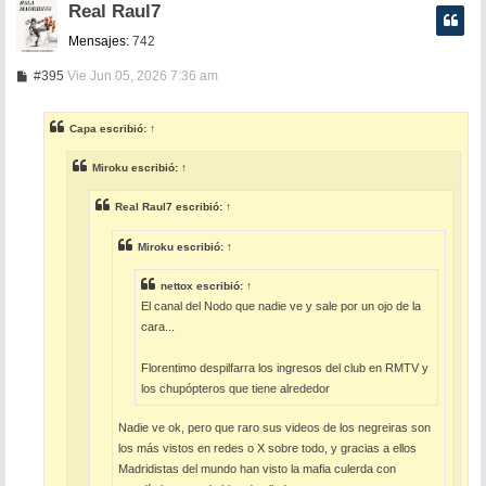
Real Raul7
Mensajes:
742
M
#395
Vie Jun 05, 2026 7:36 am
e
n
s
Capa
escribió:
↑
a
j
e
Miroku
escribió:
↑
Real Raul7
escribió:
↑
Miroku
escribió:
↑
nettox
escribió:
↑
El canal del Nodo que nadie ve y sale por un ojo de la
cara...
Florentimo despilfarra los ingresos del club en RMTV y
los chupópteros que tiene alrededor
Nadie ve ok, pero que raro sus videos de los negreiras son
los más vistos en redes o X sobre todo, y gracias a ellos
Madridistas del mundo han visto la mafia culerda con