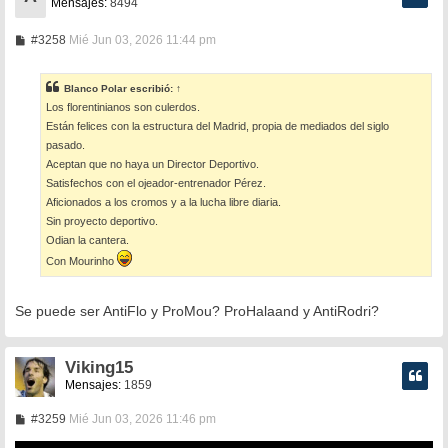
Mensajes:
8494
M
#3258
Mié Jun 03, 2026 11:44 pm
e
n
s
Blanco Polar
escribió:
↑
a
Los florentinianos son culerdos.
j
e
Están felices con la estructura del Madrid, propia de mediados del siglo
pasado.
Aceptan que no haya un Director Deportivo.
Satisfechos con el ojeador-entrenador Pérez.
Aficionados a los cromos y a la lucha libre diaria.
Sin proyecto deportivo.
Odian la cantera.
Con Mourinho
Se puede ser AntiFlo y ProMou? ProHalaand y AntiRodri?
Viking15
Mensajes:
1859
M
#3259
Mié Jun 03, 2026 11:46 pm
e
n