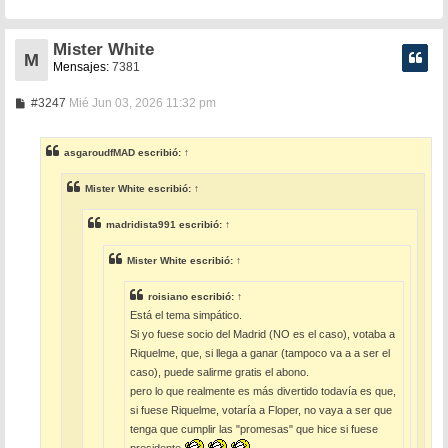
j
e
Mister White
M
Mensajes:
7381
M
#3247
Mié Jun 03, 2026 11:32 pm
e
n
s
asgaroudfMAD
escribió:
↑
a
j
e
Mister White
escribió:
↑
madridista991
escribió:
↑
Mister White
escribió:
↑
roisiano
escribió:
↑
Está el tema simpático.
Si yo fuese socio del Madrid (NO es el caso), votaba a
Riquelme, que, si llega a ganar (tampoco va a a ser el
caso), puede salirme gratis el abono.
pero lo que realmente es más divertido todavía es que,
si fuese Riquelme, votaría a Floper, no vaya a ser que
tenga que cumplir las "promesas" que hice si fuese