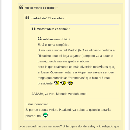
j
e
Mister White
escribió:
↑
madridista991
escribió:
↑
Mister White
escribió:
↑
roisiano
escribió:
↑
Está el tema simpático.
Si yo fuese socio del Madrid (NO es el caso), votaba a
Riquelme, que, si llega a ganar (tampoco va a a ser el
caso), puede salirme gratis el abono.
pero lo que realmente es más divertido todavía es que,
si fuese Riquelme, votaría a Floper, no vaya a ser que
tenga que cumplir las "promesas" que hice si fuese
presidente
JAJAJA, ya ves. Menudo vendehumos!
Estás nerviosito..
Si por un casual viniera Haaland, ya sabes a quien le tocaría
pirarse, no?
¿de verdad me ves nervioso? Si te dijera dónde estoy y lo relajado que