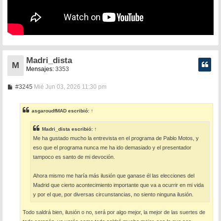
Madri_dista
M
Mensajes:
3353
M
#3245
Mié Jun 03, 2026 11:30 pm
e
n
s
asgaroudfMAD
escribió:
↑
a
j
e
Madri_dista
escribió:
↑
Me ha gustado mucho la entrevista en el programa de Pablo Motos, y
eso que el programa nunca me ha ido demasiado y el presentador
tampoco es santo de mi devoción.
Ahora mismo me haría más ilusión que ganase él las elecciones del
Madrid que cierto acontecimiento importante que va a ocurrir en mi vida
y por el que, por diversas circunstancias, no siento ninguna ilusión.
Todo saldrá bien, ilusión o no, será por algo mejor, la mejor de las suertes de