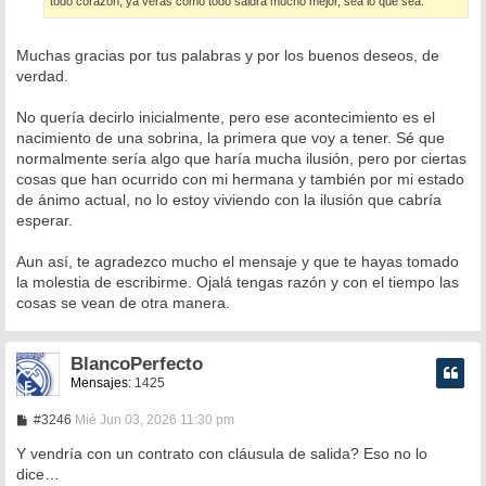
todo corazón, ya verás como todo saldrá mucho mejor, sea lo que sea.
Muchas gracias por tus palabras y por los buenos deseos, de
verdad.
No quería decirlo inicialmente, pero ese acontecimiento es el
nacimiento de una sobrina, la primera que voy a tener. Sé que
normalmente sería algo que haría mucha ilusión, pero por ciertas
cosas que han ocurrido con mi hermana y también por mi estado
de ánimo actual, no lo estoy viviendo con la ilusión que cabría
esperar.
Aun así, te agradezco mucho el mensaje y que te hayas tomado
la molestia de escribirme. Ojalá tengas razón y con el tiempo las
cosas se vean de otra manera.
BlancoPerfecto
Mensajes:
1425
M
#3246
Mié Jun 03, 2026 11:30 pm
e
n
Y vendría con un contrato con cláusula de salida? Eso no lo
s
dice…
a