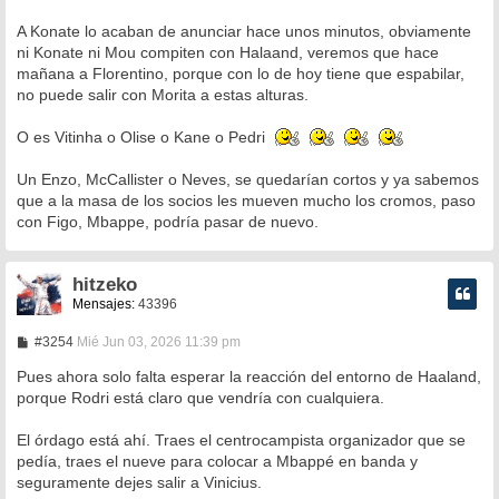
A Konate lo acaban de anunciar hace unos minutos, obviamente
ni Konate ni Mou compiten con Halaand, veremos que hace
mañana a Florentino, porque con lo de hoy tiene que espabilar,
no puede salir con Morita a estas alturas.
O es Vitinha o Olise o Kane o Pedri
Un Enzo, McCallister o Neves, se quedarían cortos y ya sabemos
que a la masa de los socios les mueven mucho los cromos, paso
con Figo, Mbappe, podría pasar de nuevo.
hitzeko
Mensajes:
43396
M
#3254
Mié Jun 03, 2026 11:39 pm
e
n
Pues ahora solo falta esperar la reacción del entorno de Haaland,
s
porque Rodri está claro que vendría con cualquiera.
a
j
e
El órdago está ahí. Traes el centrocampista organizador que se
pedía, traes el nueve para colocar a Mbappé en banda y
seguramente dejes salir a Vinicius.