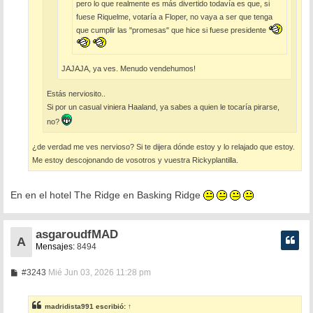
pero lo que realmente es más divertido todavía es que, si
fuese Riquelme, votaría a Floper, no vaya a ser que tenga
que cumplir las "promesas" que hice si fuese presidente
JAJAJA, ya ves. Menudo vendehumos!
Estás nerviosito..
Si por un casual viniera Haaland, ya sabes a quien le tocaría pirarse,
no?
¿de verdad me ves nervioso? Si te dijera dónde estoy y lo relajado que estoy.
Me estoy descojonando de vosotros y vuestra Rickyplantilla.
En en el hotel The Ridge en Basking Ridge
asgaroudfMAD
A
Mensajes:
8494
M
#3243
Mié Jun 03, 2026 11:28 pm
e
n
s
madridista991
escribió:
↑
a