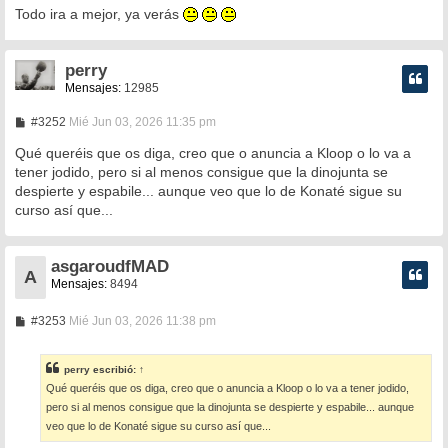
Todo ira a mejor, ya verás
perry
Mensajes:
12985
M
#3252
Mié Jun 03, 2026 11:35 pm
e
n
Qué queréis que os diga, creo que o anuncia a Kloop o lo va a
s
tener jodido, pero si al menos consigue que la dinojunta se
a
despierte y espabile... aunque veo que lo de Konaté sigue su
j
e
curso así que...
asgaroudfMAD
A
Mensajes:
8494
M
#3253
Mié Jun 03, 2026 11:38 pm
e
n
s
perry
escribió:
↑
a
Qué queréis que os diga, creo que o anuncia a Kloop o lo va a tener jodido,
j
e
pero si al menos consigue que la dinojunta se despierte y espabile... aunque
veo que lo de Konaté sigue su curso así que...