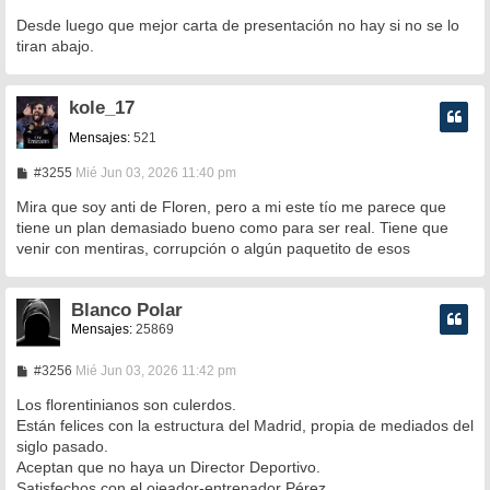
Desde luego que mejor carta de presentación no hay si no se lo
tiran abajo.
kole_17
Mensajes:
521
M
#3255
Mié Jun 03, 2026 11:40 pm
e
n
Mira que soy anti de Floren, pero a mi este tío me parece que
s
tiene un plan demasiado bueno como para ser real. Tiene que
a
venir con mentiras, corrupción o algún paquetito de esos
j
e
Blanco Polar
Mensajes:
25869
M
#3256
Mié Jun 03, 2026 11:42 pm
e
n
Los florentinianos son culerdos.
s
Están felices con la estructura del Madrid, propia de mediados del
a
siglo pasado.
j
e
Aceptan que no haya un Director Deportivo.
Satisfechos con el ojeador-entrenador Pérez.