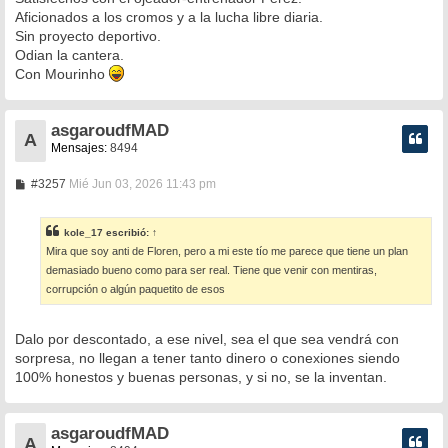
Aficionados a los cromos y a la lucha libre diaria.
Sin proyecto deportivo.
Odian la cantera.
Con Mourinho
asgaroudfMAD
A
Mensajes:
8494
M
#3257
Mié Jun 03, 2026 11:43 pm
e
n
s
kole_17
escribió:
↑
a
Mira que soy anti de Floren, pero a mi este tío me parece que tiene un plan
j
e
demasiado bueno como para ser real. Tiene que venir con mentiras,
corrupción o algún paquetito de esos
Dalo por descontado, a ese nivel, sea el que sea vendrá con
sorpresa, no llegan a tener tanto dinero o conexiones siendo
100% honestos y buenas personas, y si no, se la inventan.
asgaroudfMAD
A