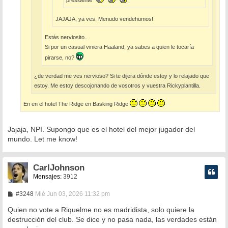
presidente
JAJAJA, ya ves. Menudo vendehumos!
Estás nerviosito..
Si por un casual viniera Haaland, ya sabes a quien le tocaría
pirarse, no?
¿de verdad me ves nervioso? Si te dijera dónde estoy y lo relajado que
estoy. Me estoy descojonando de vosotros y vuestra Rickyplantilla.
En en el hotel The Ridge en Basking Ridge
Jajaja, NPI. Supongo que es el hotel del mejor jugador del
mundo. Let me know!
CarlJohnson
Mensajes:
3912
M
#3248
Mié Jun 03, 2026 11:32 pm
e
n
Quien no vote a Riquelme no es madridista, solo quiere la
s
destrucción del club. Se dice y no pasa nada, las verdades están
a