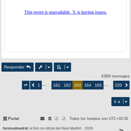
Responder
4389 mensajes
Página
163
1
161
162
164
165
220
Anterior
--- …
163
--- …
Siguie
de
220
Ir a
Portal
Todos los horarios son
UTC+02:00
fororealmadrid
, el foro no oficial del Real Madrid. - 2026