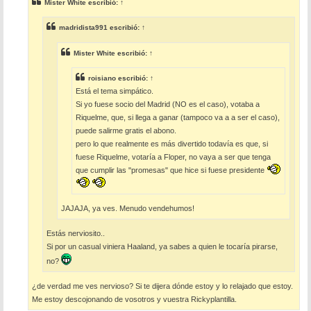
Mister White
escribió:
↑
a
j
e
madridista991
escribió:
↑
Mister White
escribió:
↑
roisiano
escribió:
↑
Está el tema simpático.
Si yo fuese socio del Madrid (NO es el caso), votaba a
Riquelme, que, si llega a ganar (tampoco va a a ser el caso),
puede salirme gratis el abono.
pero lo que realmente es más divertido todavía es que, si
fuese Riquelme, votaría a Floper, no vaya a ser que tenga
que cumplir las "promesas" que hice si fuese presidente
JAJAJA, ya ves. Menudo vendehumos!
Estás nerviosito..
Si por un casual viniera Haaland, ya sabes a quien le tocaría pirarse,
no?
¿de verdad me ves nervioso? Si te dijera dónde estoy y lo relajado que estoy.
Me estoy descojonando de vosotros y vuestra Rickyplantilla.