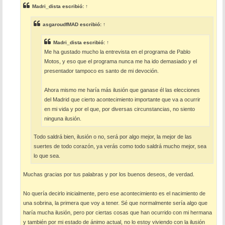
s
Madri_dista
escribió:
↑
a
j
e
asgaroudfMAD
escribió:
↑
Madri_dista
escribió:
↑
Me ha gustado mucho la entrevista en el programa de Pablo
Motos, y eso que el programa nunca me ha ido demasiado y el
presentador tampoco es santo de mi devoción.
Ahora mismo me haría más ilusión que ganase él las elecciones
del Madrid que cierto acontecimiento importante que va a ocurrir
en mi vida y por el que, por diversas circunstancias, no siento
ninguna ilusión.
Todo saldrá bien, ilusión o no, será por algo mejor, la mejor de las
suertes de todo corazón, ya verás como todo saldrá mucho mejor, sea
lo que sea.
Muchas gracias por tus palabras y por los buenos deseos, de verdad.
No quería decirlo inicialmente, pero ese acontecimiento es el nacimiento de
una sobrina, la primera que voy a tener. Sé que normalmente sería algo que
haría mucha ilusión, pero por ciertas cosas que han ocurrido con mi hermana
y también por mi estado de ánimo actual, no lo estoy viviendo con la ilusión