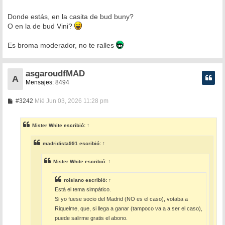
Donde estás, en la casita de bud buny?
O en la de bud Vini?
Es broma moderador, no te ralles
asgaroudfMAD
A
Mensajes:
8494
M
#3242
Mié Jun 03, 2026 11:28 pm
e
n
s
Mister White
escribió:
↑
a
j
e
madridista991
escribió:
↑
Mister White
escribió:
↑
roisiano
escribió:
↑
Está el tema simpático.
Si yo fuese socio del Madrid (NO es el caso), votaba a
Riquelme, que, si llega a ganar (tampoco va a a ser el caso),
puede salirme gratis el abono.