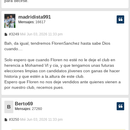
para decirse.
j
e
madridista991
Mensajes:
16617
M
#3249
Mié Jun 03, 2026 11:33 pm
e
n
Bah, da igual, tendremos FlorenSanchez hasta sabe Dios
s
cuando....
a
j
e
Solo espero que cuando Floren no esté no le deje el club en
herencia a Mohamed VI y cia, y que tengamos unas futuras
elecciones limpias con candidatos jóvenes con ganas de hacer
historia y que estén a la.altura de este club.
Espero que Floren no nos deje vendidos ante quienes vienen a
por nuestro club, recemos pues.
Berto69
B
Mensajes:
27260
M
#3250
Mié Jun 03, 2026 11:33 pm
e
n