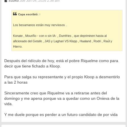
M
#3345
Jue Jun 04, 2026 2:36 am
e
n
s
Capa
escribió:
↑
a
j
e
Los besamanos están muy nerviosos .
Konate , Mouriño - con o sin IA- , Dumfries , que depriminen hasta al
aficionado del Getafe , JAS y Laghari VS Klopp , Haaland , Rodri , Raúl y
Hierro.
Después del ridículo de hoy, está el pobre Riquelme como para
decir que tiene fichado a Kloop.
Para que salga su representante y el propio Kloop a desmentirlo
a las 2 horas
Sinceramente creo que Riquelme va a retirarse antes del
domingo y me apena porque va a quedar como un Onieva de la
vida.
Y me duele porque es perder a un futuro candidato de por vida