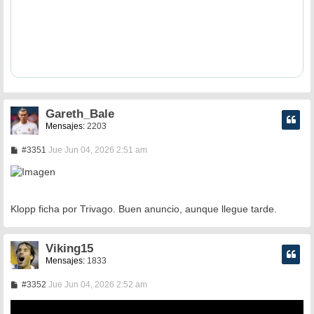
Gareth_Bale
Mensajes:
2203
M
#3351
Jue Jun 04, 2026 2:51 am
e
n
s
a
j
Klopp ficha por Trivago. Buen anuncio, aunque llegue tarde.
e
Viking15
Mensajes:
1833
M
#3352
Jue Jun 04, 2026 2:52 am
e
n
s