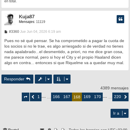
en total.
Kuja87
Mensajes:
11119
M
#3360
Jue Jun 04, 2026 6:19 am
e
n
Pues no sé qué pensar. Se ha comprometido a pagar la cuota de
s
los socios si no le trae, es algo arriesgado si de verdad no tienes
a
nada apalabrado...el desmentido, a priori, no me dice gran cosa,
j
e
me parece normal, pero si hoy el City y el propio Haaland dicen
algo en contra... entonces si que Riquelme va a quedar muy mal.
Responder
4389 mensajes
Página
168
1
166
167
169
170
220
Anterior
--- …
168
--- …
Siguie
de
220
Ir a