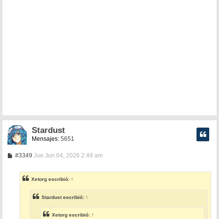
Stardust
Mensajes:
5651
M
#3349
Jue Jun 04, 2026 2:49 am
e
n
s
Xetorg
escribió:
↑
a
j
e
Stardust
escribió:
↑
Xetorg
escribió:
↑