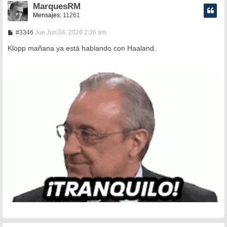
MarquesRM
Mensajes:
11261
M
#3346
Jue Jun 04, 2026 2:36 am
e
n
Klopp mañana ya está hablando con Haaland.
s
a
j
e