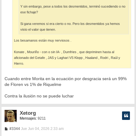
Y sin embargo, pese a todos los desmentidos, terminó sucediendo o no
ese fichaje?
Si gana veremos si era cierto o no. Pero los desmentidos ya hemos
visto el valor que tienen.
Los besamanos están muy nerviosos .
Konate , Mouriño - con o sin IA- , Dumfries , que depriminen hasta al
aficionado del Getafe , JAS y Laghari VS Klopp , Haaland , Rodri , Raúl y
Hierro.
Cuando entre Morita en la ecuación por desgracia será un 99%
de Floren vs 1% de Riquelme
Contra la ilusión no se puede luchar
Xetorg
Mensajes:
9211
M
#3344
Jue Jun 04, 2026 2:33 am
e