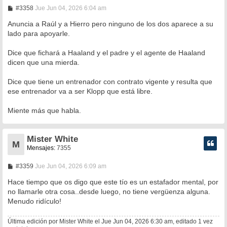
M
#3358
Jue Jun 04, 2026 6:04 am
e
n
Anuncia a Raúl y a Hierro pero ninguno de los dos aparece a su
s
lado para apoyarle.
a
j
e
Dice que fichará a Haaland y el padre y el agente de Haaland
dicen que una mierda.
Dice que tiene un entrenador con contrato vigente y resulta que
ese entrenador va a ser Klopp que está libre.
Miente más que habla.
Mister White
M
Mensajes:
7355
M
#3359
Jue Jun 04, 2026 6:09 am
e
n
Hace tiempo que os digo que este tío es un estafador mental, por
s
no llamarle otra cosa..desde luego, no tiene vergüenza alguna.
a
Menudo ridículo!
j
e
Última edición por
Mister White
el Jue Jun 04, 2026 6:30 am, editado 1 vez