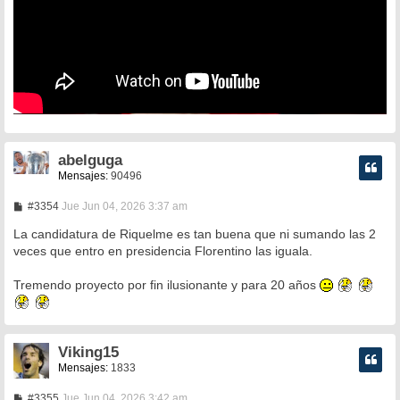
abelguga
Mensajes:
90496
M
#3354
Jue Jun 04, 2026 3:37 am
e
n
La candidatura de Riquelme es tan buena que ni sumando las 2
s
veces que entro en presidencia Florentino las iguala.
a
j
e
Tremendo proyecto por fin ilusionante y para 20 años
Viking15
Mensajes:
1833
M
#3355
Jue Jun 04, 2026 3:42 am