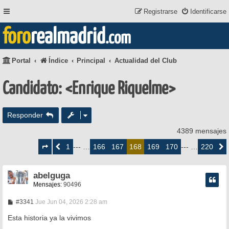
Registrarse
Identificarse
foro
realmadrid
.com
Portal
Índice
Principal
Actualidad del Club
Candidato: <Enrique Riquelme>
Responder
4389 mensajes
Página
168
1
166
167
169
170
220
Anterior
--- …
168
--- …
Siguie
de
220
abelguga
Mensajes:
90496
M
#3341
Jue Jun 04, 2026 2:28 am
e
n
Esta historia ya la vivimos
s