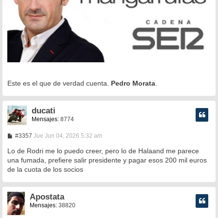
Este es el que de verdad cuenta.
Pedro Morata
.
ducati
Mensajes:
8774
M
#3357
Jue Jun 04, 2026 5:32 am
e
n
Lo de Rodri me lo puedo creer, pero lo de Halaand me parece
s
una fumada, prefiere salir presidente y pagar esos 200 mil euros
a
de la cuota de los socios
j
e
Apostata
Mensajes:
38820