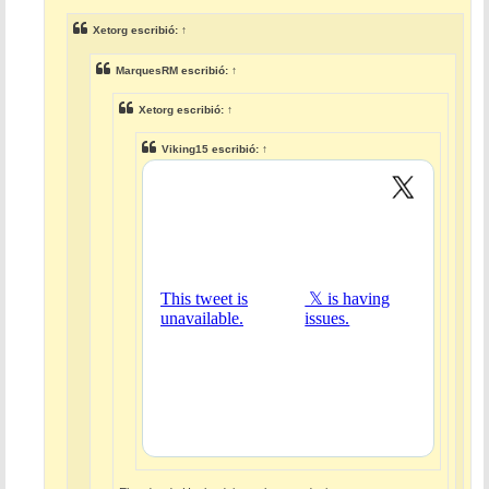
j
e
Xetorg
escribió:
↑
MarquesRM
escribió:
↑
Xetorg
escribió:
↑
Viking15
escribió:
↑