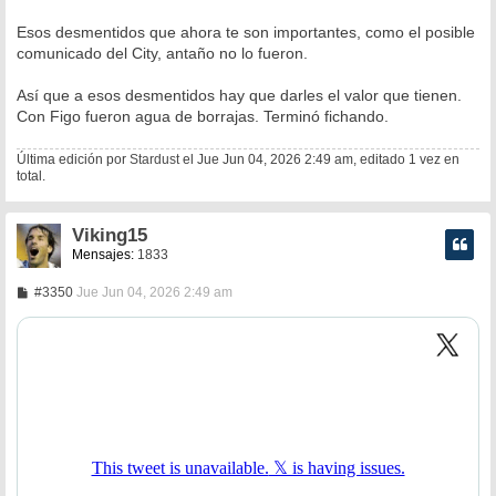
Esos desmentidos que ahora te son importantes, como el posible
comunicado del City, antaño no lo fueron.
Así que a esos desmentidos hay que darles el valor que tienen.
Con Figo fueron agua de borrajas. Terminó fichando.
Última edición por
Stardust
el Jue Jun 04, 2026 2:49 am, editado 1 vez en
total.
Viking15
Mensajes:
1833
M
#3350
Jue Jun 04, 2026 2:49 am
e
n
s
a
j
e