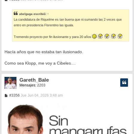
e
n
s
abelguga
escribió:
↑
a
La candidatura de Riquelme es tan buena que ni sumando las 2 veces que
j
e
entro en presidencia Florentino las iguala.
Tremendo proyecto por fin ilusionante y para 20 años
Hacía años que no estaba tan ilusionado.
Como sea Klopp, me voy a Cibeles....
Gareth_Bale
Mensajes:
2203
M
#3356
Jue Jun 04, 2026 3:48 am
e
n
s
a
j
e