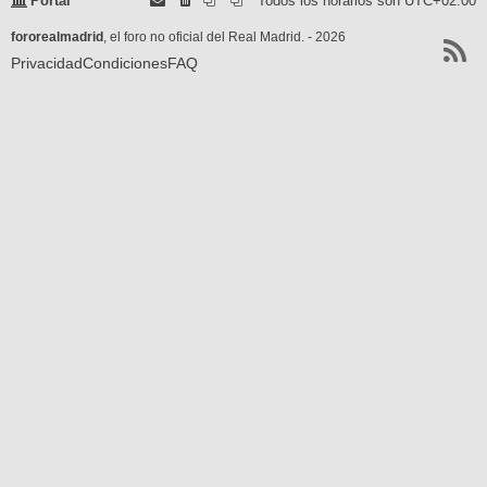
Portal
Todos los horarios son
UTC+02:00
fororealmadrid
, el foro no oficial del Real Madrid. - 2026
Privacidad
Condiciones
FAQ