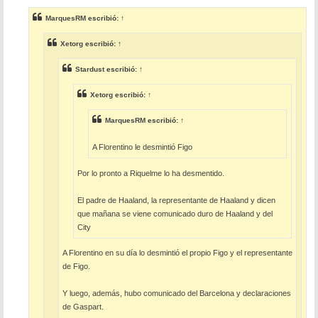
n
s
MarquesRM
escribió:
↑
a
j
e
Xetorg
escribió:
↑
Stardust
escribió:
↑
Xetorg
escribió:
↑
MarquesRM
escribió:
↑
A Florentino le desmintió Figo
Por lo pronto a Riquelme lo ha desmentido.
El padre de Haaland, la representante de Haaland y dicen
que mañana se viene comunicado duro de Haaland y del
City
A Florentino en su día lo desmintió el propio Figo y el representante
de Figo.
Y luego, además, hubo comunicado del Barcelona y declaraciones
de Gaspart.