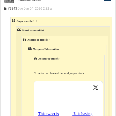
M
#3343
Jue Jun 04, 2026 2:32 am
e
n
s
Capa
escribió:
↑
a
j
e
Stardust
escribió:
↑
Xetorg
escribió:
↑
MarquesRM
escribió:
↑
Xetorg
escribió:
↑
El padre de Haaland tiene algo que decir...