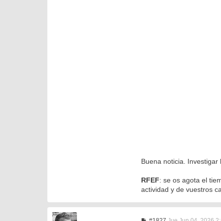
Buena noticia. Investigar
RFEF
: se os agota el ti
actividad y de vuestros c
M
#1827
Jue Jun 04, 2026 2