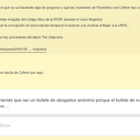
↑
e que se va haciendo algo de progreso y que las reuniones de Florentino con Ceferin han se
mbio irregular del código ético de la RFEF durante el 'caso Negreira'
ir la corrupción sin prescripción temporal ni esperar a la Justicia al llegar a la UEFA...
a hoy procedente del diario The Objective
om/espana/2026-06 ... -negreira/
se decía de Ceferin por aqui.
enido que ser un bufete de abogados anónimo porque el bufete de nu
s....
:29 pm