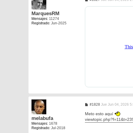
e
n
s
MarquesRM
a
Mensajes:
11274
j
Registrado:
Jun-2025
e
M
#1828
Jue Jun 04, 2026 5
e
n
Meto esto aquí
s
melabufa
viewtopic.php?f=11&t=
a
Mensajes:
1678
j
Registrado:
Jul-2018
e