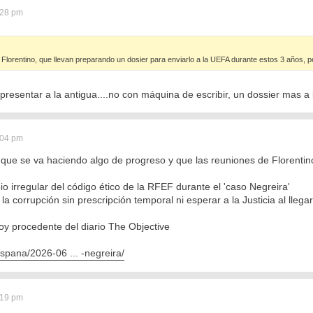
:28 pm
lorentino, que llevan preparando un dosier para enviarlo a la UEFA durante estos 3 años, 
presentar a la antigua....no con máquina de escribir, un dossier mas a l
:04 pm
que se va haciendo algo de progreso y que las reuniones de Florentino
io irregular del código ético de la RFEF durante el 'caso Negreira'
la corrupción sin prescripción temporal ni esperar a la Justicia al llegar
oy procedente del diario The Objective
espana/2026-06 ... -negreira/
:19 pm