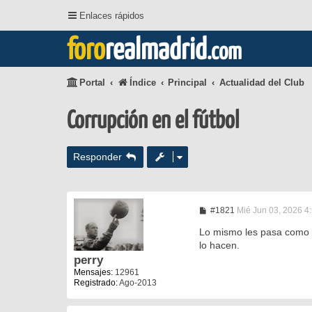
Enlaces rápidos
foro
realmadrid
.com
Portal
Índice
Principal
Actualidad del Club
Corrupción en el fútbol
Responder
M
#1821
Mié Jun 03, 2026 4
e
n
Lo mismo les pasa como a
s
lo hacen.
a
perry
j
e
Mensajes:
12961
Registrado:
Ago-2013