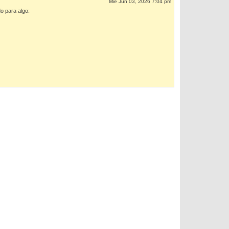
Mié Jun 03, 2026 7:04 pm
o para algo: