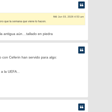
Mié Jun 03, 2026 4:53 am
pero que la semana que viene lo hacen.
a antigua aún....tallado en piedra
 con Ceferin han servido para algo:
 a la UEFA...