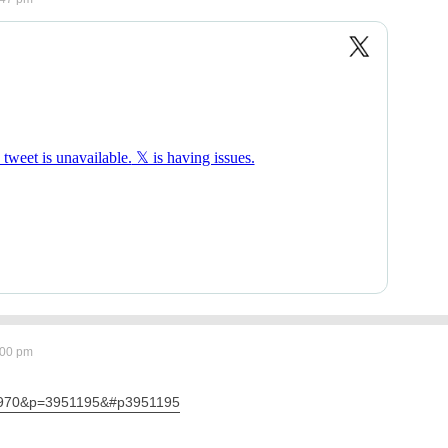
:00 pm
23970&p=3951195&#p3951195