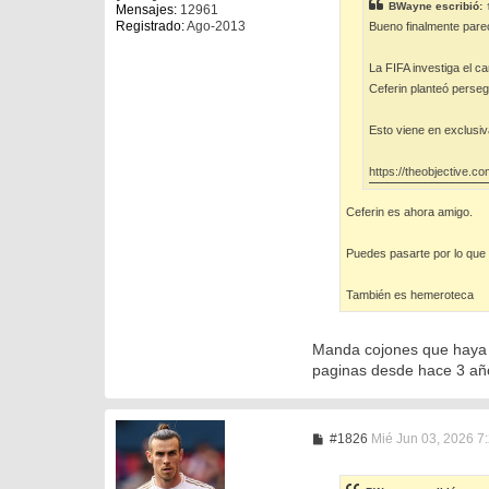
e
BWayne
escribió:
Mensajes:
12961
Registrado:
Ago-2013
Bueno finalmente parec
La FIFA investiga el ca
Ceferin planteó persegu
Esto viene en exclusiv
https://theobjective.c
Ceferin es ahora amigo.
Puedes pasarte por lo que 
También es hemeroteca
Manda cojones que haya t
paginas desde hace 3 año
M
#1826
Mié Jun 03, 2026 7
e
n
s