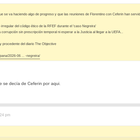
e se va haciendo algo de progreso y que las reuniones de Florentino con Ceferin han servid
 irregular del código ético de la RFEF durante el 'caso Negreira'
 corrupción sin prescripción temporal ni esperar a la Justicia al llegar a la UEFA...
y procedente del diario The Objective
pana/2026-06 ... -negreira/
 se decía de Ceferin por aqui.
:24 pm