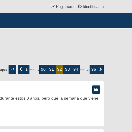
Registrarse
Identificarse
Página
92
1
90
91
93
94
96
ajes
Anterior
--- …
92
--- …
Siguiente
de
96
 durante estos 3 años, pero que la semana que viene