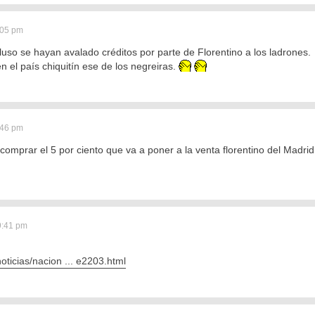
:05 pm
uso se hayan avalado créditos por parte de Florentino a los ladrones.
 el país chiquitín ese de los negreiras.
:46 pm
comprar el 5 por ciento que va a poner a la venta florentino del Madr
9:41 pm
oticias/nacion ... e2203.html