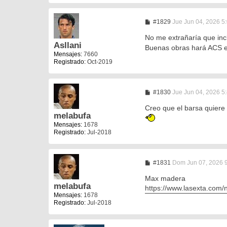
M
#1829
Jue Jun 04, 2026 5
e
n
No me extrañaría que incl
s
Asllani
Buenas obras hará ACS en
a
Mensajes:
7660
j
Registrado:
Oct-2019
e
M
#1830
Jue Jun 04, 2026 5
e
n
Creo que el barsa quiere 
s
melabufa
a
Mensajes:
1678
j
Registrado:
Jul-2018
e
M
#1831
Dom Jun 07, 2026 
e
n
Max madera
s
melabufa
https://www.lasexta.com/n
a
Mensajes:
1678
j
Registrado:
Jul-2018
e