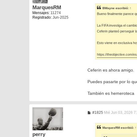
n
s
MarquesRM
BWayne
escribió:
↑
a
Mensajes:
11274
Bueno finalmente parece qu
j
Registrado:
Jun-2025
e
La FIFA investiga el cambio
Ceferin planteó perseguir la
Esto viene en exclusiva ho
https://theobjective.com/es
Ceferin es ahora amigo.
Puedes pasarte por lo que
También es hemeroteca
M
#1825
Mié Jun 03, 2026 7
e
n
s
MarquesRM
escribió:
↑
a
perry
j