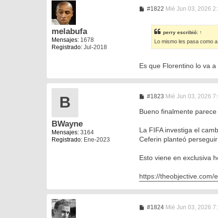
M
#1822
Mié Jun 03, 2026 2
e
n
s
melabufa
perry
escribió:
↑
a
Mensajes:
1678
Lo mismo les pasa como a F
j
Registrado:
Jul-2018
e
Es que Florentino lo va a 
M
#1823
Mié Jun 03, 2026 7
B
e
n
Bueno finalmente parece 
s
BWayne
a
La FIFA investiga el camb
j
Mensajes:
3164
e
Ceferin planteó perseguir 
Registrado:
Ene-2023
Esto viene en exclusiva h
https://theobjective.com/
M
#1824
Mié Jun 03, 2026 7
e