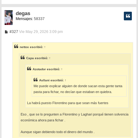
degas
Mensajes:
58337
M
#327
Vie May 29, 2026 3:09 pm
e
n
s
nettox
escribió:
↑
a
j
e
Capa
escribió:
↑
Azotador
escribió:
↑
Asllani
escribió:
↑
Me puede explicar alguien de donde sacan esta gente tanta
pasta para fichar, no decían que estaban en quiebra.
La habrá puesto Florentino para que sean más fuertes
Eso , que se lo pregunten a Florentino y Laghari porqué tienen solvencia
económica ahora para fichar .
Aunque sigan debiendo todo el dinero del mundo .