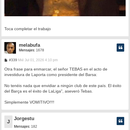
Toca completar el trabajo
melabufa
Mensajes:
1678
M
#339
Mié Jul 01, 2026 4:10 pm
e
n
Otra frase para enmarcar, el señor TEBAS en el acto de
s
investidura de Laporta como presidente del Barsa:
a
j
e
No tenéis nada que envidiar a ningún club de este país. El éxito
del Barça es el éxito de LaLiga", aseveró Tebas.
Simplemente VOMITIVO!!!!
Jorgestu
J
Mensajes:
182