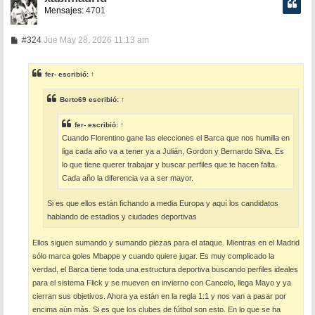
Mensajes:
4701
M
#324
Jue May 28, 2026 11:13 am
e
n
s
fer-
escribió:
↑
a
j
e
Berto69
escribió:
↑
fer-
escribió:
↑
Cuando Florentino gane las elecciones el Barca que nos humilla en
liga cada año va a tener ya a Julián, Gordon y Bernardo Silva. Es
lo que tiene querer trabajar y buscar perfiles que te hacen falta.
Cada año la diferencia va a ser mayor.
Si es que ellos están fichando a media Europa y aquí los candidatos
hablando de estadios y ciudades deportivas
Ellos siguen sumando y sumando piezas para el ataque. Mientras en el Madrid
sólo marca goles Mbappe y cuando quiere jugar. Es muy complicado la
verdad, el Barca tiene toda una estructura deportiva buscando perfiles ideales
para el sistema Flick y se mueven en invierno con Cancelo, llega Mayo y ya
cierran sus objetivos. Ahora ya están en la regla 1:1 y nos van a pasar por
encima aún más. Si es que los clubes de fútbol son esto. En lo que se ha