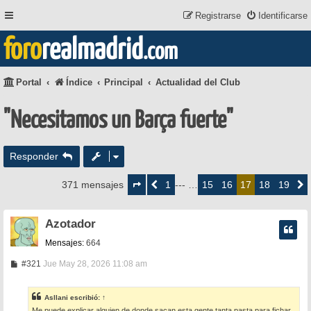
Registrarse
Identificarse
foro
realmadrid
.com
Portal
Índice
Principal
Actualidad del Club
"Necesitamos un Barça fuerte"
Responder
Página
17
1
15
16
18
19
371 mensajes
Anterior
--- …
17
Siguie
de
19
Azotador
Mensajes:
664
M
#321
Jue May 28, 2026 11:08 am
e
n
s
Asllani
escribió:
↑
a
Me puede explicar alguien de donde sacan esta gente tanta pasta para fichar,