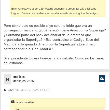
En c/ Ortega y Gasset , 29, Madrid pueden ir a preguntar a la oficina de
Laghari..En esa misma dirección estaba la sede de extinguida Superliga...
Pero cómo esto es posible si yo solo he leído que era un
conseguidor bancario, ¿qué relación tiene Anas con la Superliga?
¿Formaba parte del pack accionarial de la empresa que
organizaba la Superliga? ¿Eso contradice el Código Ético del
Madrid? ¿Ha ganado dinero con la Superliga? ¿Ese dinero
correspondería al Real Madrid?
Si el presidente tuviera huevos, iría a debatir. Como no los tiene,
así estamos.
nettox
N
Mensajes:
26361
M
#328
Vie May 29, 2026 4:54 pm
e
n
s
degas
escribió:
↑
a
j