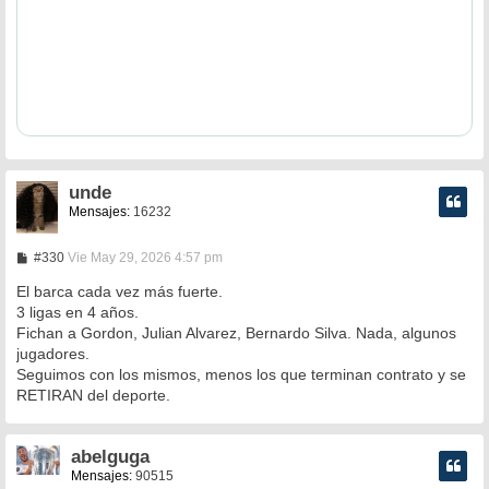
unde
Mensajes:
16232
M
#330
Vie May 29, 2026 4:57 pm
e
n
El barca cada vez más fuerte.
s
3 ligas en 4 años.
a
Fichan a Gordon, Julian Alvarez, Bernardo Silva. Nada, algunos
j
e
jugadores.
Seguimos con los mismos, menos los que terminan contrato y se
RETIRAN del deporte.
abelguga
Mensajes:
90515