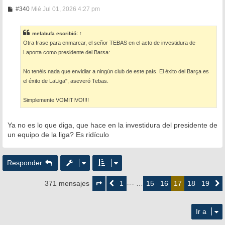
M
#340
Mié Jul 01, 2026 4:27 pm
e
n
s
melabufa
escribió:
↑
a
Otra frase para enmarcar, el señor TEBAS en el acto de investidura de
j
e
Laporta como presidente del Barsa:
No tenéis nada que envidiar a ningún club de este país. El éxito del Barça es
el éxito de LaLiga", aseveró Tebas.
Simplemente VOMITIVO!!!!
Ya no es lo que diga, que hace en la investidura del presidente de
un equipo de la liga? Es ridículo
Responder
Página
17
1
15
16
18
19
371 mensajes
Anterior
--- …
17
Siguie
de
19
Ir a