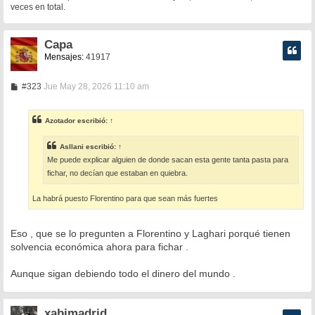
veces en total.
Capa
Mensajes:
41917
M
#323
Jue May 28, 2026 11:10 am
e
n
s
Azotador
escribió:
↑
a
j
e
Asllani
escribió:
↑
Me puede explicar alguien de donde sacan esta gente tanta pasta para
fichar, no decían que estaban en quiebra.
La habrá puesto Florentino para que sean más fuertes
Eso , que se lo pregunten a Florentino y Laghari porqué tienen
solvencia económica ahora para fichar .
Aunque sigan debiendo todo el dinero del mundo .
xabimadrid