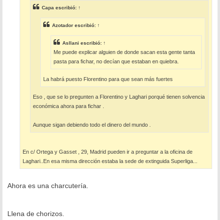
e
Capa
escribió:
↑
Azotador
escribió:
↑
Asllani
escribió:
↑
Me puede explicar alguien de donde sacan esta gente tanta
pasta para fichar, no decían que estaban en quiebra.
La habrá puesto Florentino para que sean más fuertes
Eso , que se lo pregunten a Florentino y Laghari porqué tienen solvencia
económica ahora para fichar .
Aunque sigan debiendo todo el dinero del mundo .
En c/ Ortega y Gasset , 29, Madrid pueden ir a preguntar a la oficina de
Laghari..En esa misma dirección estaba la sede de extinguida Superliga...
Ahora es una charcutería.
Llena de chorizos.