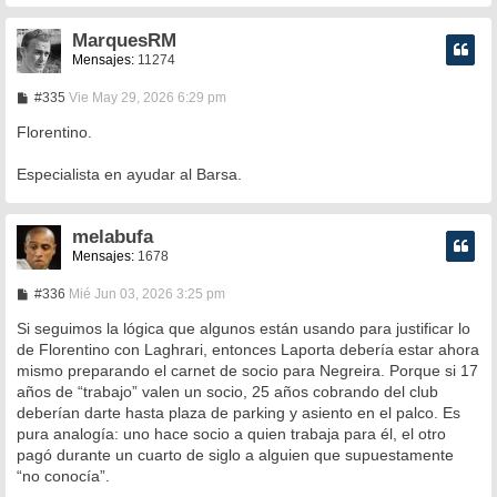
MarquesRM
Mensajes:
11274
M
#335
Vie May 29, 2026 6:29 pm
e
n
Florentino.
s
a
Especialista en ayudar al Barsa.
j
e
melabufa
Mensajes:
1678
M
#336
Mié Jun 03, 2026 3:25 pm
e
n
Si seguimos la lógica que algunos están usando para justificar lo
s
de Florentino con Laghrari, entonces Laporta debería estar ahora
a
mismo preparando el carnet de socio para Negreira. Porque si 17
j
e
años de “trabajo” valen un socio, 25 años cobrando del club
deberían darte hasta plaza de parking y asiento en el palco. Es
pura analogía: uno hace socio a quien trabaja para él, el otro
pagó durante un cuarto de siglo a alguien que supuestamente
“no conocía”.