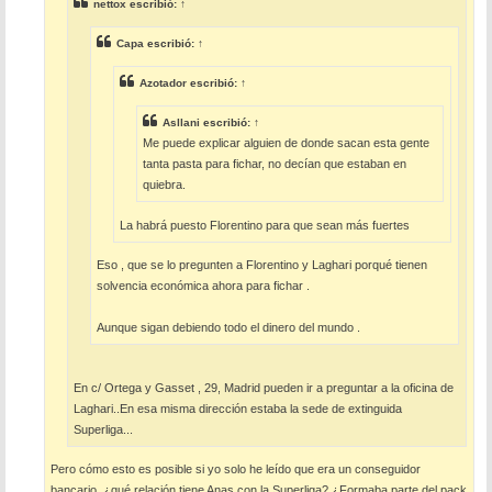
e
nettox
escribió:
↑
Capa
escribió:
↑
Azotador
escribió:
↑
Asllani
escribió:
↑
Me puede explicar alguien de donde sacan esta gente
tanta pasta para fichar, no decían que estaban en
quiebra.
La habrá puesto Florentino para que sean más fuertes
Eso , que se lo pregunten a Florentino y Laghari porqué tienen
solvencia económica ahora para fichar .
Aunque sigan debiendo todo el dinero del mundo .
En c/ Ortega y Gasset , 29, Madrid pueden ir a preguntar a la oficina de
Laghari..En esa misma dirección estaba la sede de extinguida
Superliga...
Pero cómo esto es posible si yo solo he leído que era un conseguidor
bancario, ¿qué relación tiene Anas con la Superliga? ¿Formaba parte del pack