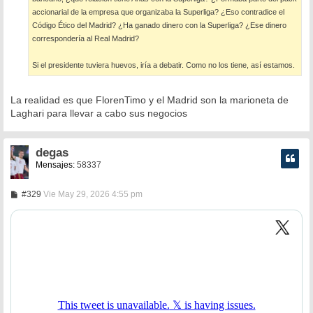
accionarial de la empresa que organizaba la Superliga? ¿Eso contradice el
Código Ético del Madrid? ¿Ha ganado dinero con la Superliga? ¿Ese dinero
correspondería al Real Madrid?
Si el presidente tuviera huevos, iría a debatir. Como no los tiene, así estamos.
La realidad es que FlorenTimo y el Madrid son la marioneta de
Laghari para llevar a cabo sus negocios
degas
Mensajes:
58337
M
#329
Vie May 29, 2026 4:55 pm
e
n
s
a
j
e