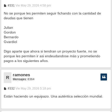
M
#331
Vie May 29, 2026 4:58 pm
e
n
No se porque les permiten seguir fichando con la cantidad de
s
deudas que tienen
a
j
e
Julian
Gordon
Bernardo
Gvardiol
Digo aparte que ahora si tendran un proyecto fuerte, no se
porque les permiten ir asi endeudandose más y prometiendo
pagos a los siguientes años.
ramones
R
Mensajes:
8364
M
#332
Vie May 29, 2026 5:18 pm
e
n
Están haciendo un equipazo. Una auténtica selección mundial.
s
a
j
e