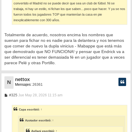
convertido el Madrid no se puede decir que sea un club de fútbol. Ni se
trabaja, ni hay un estilo, ni fichan los que saben....poco que hacer. Y ya se nos
fueron todos los jugadores TOP que mantenían la casa en pie
inexplicablemente con 300 años.
Totalmente de acuerdo, nosotros encima los nombres que
suenan para fichar no es nadie para la delantera y nos tenemos
que comer de nuevo la dupla vinicius - Mabappe que está más
que demostrado que NO FUNCIONA! y pensar que Endrick va a
ser diferencial es tener demasiada fé en un jugador que a veces
parece Pelé y otras Portillo.
nettox
N
Mensajes:
26361
M
#325
Jue May 28, 2026 11:15 am
e
n
s
Capa
escribió:
↑
a
j
e
Azotador
escribió:
↑
Asllani
escribió:
↑