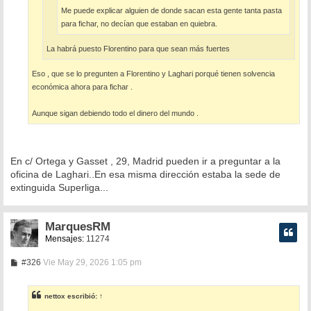
Me puede explicar alguien de donde sacan esta gente tanta pasta
para fichar, no decían que estaban en quiebra.
La habrá puesto Florentino para que sean más fuertes
Eso , que se lo pregunten a Florentino y Laghari porqué tienen solvencia
económica ahora para fichar .
Aunque sigan debiendo todo el dinero del mundo .
En c/ Ortega y Gasset , 29, Madrid pueden ir a preguntar a la
oficina de Laghari..En esa misma dirección estaba la sede de
extinguida Superliga...
MarquesRM
Mensajes:
11274
M
#326
Vie May 29, 2026 1:05 pm
e
n
s
nettox
escribió:
↑
a
j