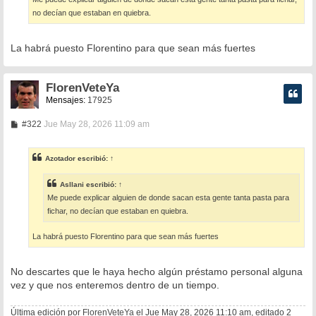
j
e
no decían que estaban en quiebra.
La habrá puesto Florentino para que sean más fuertes
FlorenVeteYa
Mensajes:
17925
M
#322
Jue May 28, 2026 11:09 am
e
n
s
Azotador
escribió:
↑
a
j
e
Asllani
escribió:
↑
Me puede explicar alguien de donde sacan esta gente tanta pasta para
fichar, no decían que estaban en quiebra.
La habrá puesto Florentino para que sean más fuertes
No descartes que le haya hecho algún préstamo personal alguna
vez y que nos enteremos dentro de un tiempo.
Última edición por
FlorenVeteYa
el Jue May 28, 2026 11:10 am, editado 2