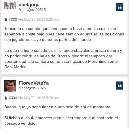
abelguga
Mensajes:
90515
M
#333
Vie May 29, 2026 5:25 pm
e
n
Teniendo en cuenta que tienen como base a media seleccion
s
española a coste bajo pues tiene sentido apuntalar las posiciones
a
con jugadores clave de todas partes del mundo
j
e
Lo que no tiene sentido es ir fichando chavales a precio de oro y
no poder cubrir las bajas de Kroos y Modric ni tampoco dar
oportunidad a la cantera como esta haciendo Florentino con el
Real Madrid.
FlorenVeteYa
Mensajes:
17925
M
#334
Vie May 29, 2026 5:26 pm
e
n
Bueno, que yo sepa tienen a uno solo de ahí de momento.
s
a
Si fichan a los 4, entonces creo sinceramente que está todo el
j
e
pescado vendido.