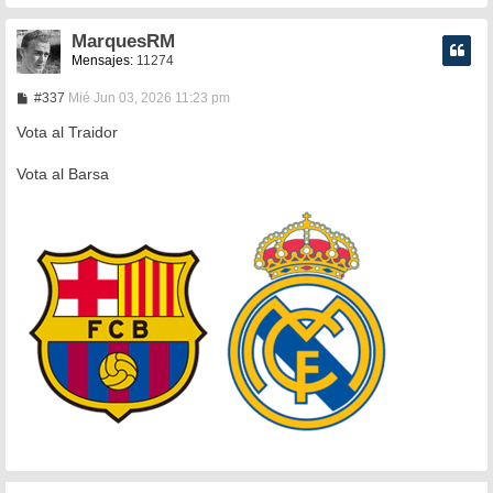
MarquesRM
Mensajes:
11274
M
#337
Mié Jun 03, 2026 11:23 pm
e
n
Vota al Traidor
s
a
Vota al Barsa
j
e