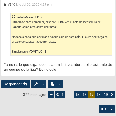
M
#340
Mié Jul 01, 2026 4:27 pm
e
n
s
melabufa
escribió:
↑
a
Otra frase para enmarcar, el señor TEBAS en el acto de investidura de
j
e
Laporta como presidente del Barsa:
No tenéis nada que envidiar a ningún club de este país. El éxito del Barça es
el éxito de LaLiga", aseveró Tebas.
Simplemente VOMITIVO!!!!
Ya no es lo que diga, que hace en la investidura del presidente de
un equipo de la liga? Es ridículo
Responder
Página
17
1
15
16
18
19
377 mensajes
Anterior
--- …
17
Siguie
de
19
Ir a