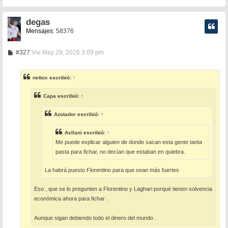
degas
Mensajes:
58376
M
#327
Vie May 29, 2026 3:09 pm
e
n
s
nettox
escribió:
↑
a
j
e
Capa
escribió:
↑
Azotador
escribió:
↑
Asllani
escribió:
↑
Me puede explicar alguien de donde sacan esta gente tanta
pasta para fichar, no decían que estaban en quiebra.
La habrá puesto Florentino para que sean más fuertes
Eso , que se lo pregunten a Florentino y Laghari porqué tienen solvencia
económica ahora para fichar .
Aunque sigan debiendo todo el dinero del mundo .