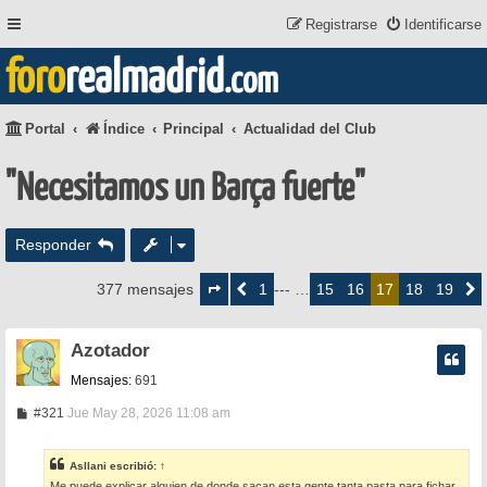
Registrarse
Identificarse
foro
realmadrid
.com
Portal
Índice
Principal
Actualidad del Club
"Necesitamos un Barça fuerte"
Responder
Página
17
1
15
16
18
19
377 mensajes
Anterior
--- …
17
Siguie
de
19
Azotador
Mensajes:
691
M
#321
Jue May 28, 2026 11:08 am
e
n
s
Asllani
escribió:
↑
a
Me puede explicar alguien de donde sacan esta gente tanta pasta para fichar,