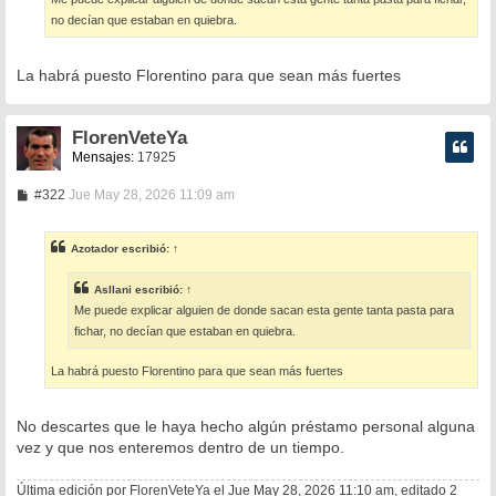
j
e
no decían que estaban en quiebra.
La habrá puesto Florentino para que sean más fuertes
FlorenVeteYa
Mensajes:
17925
M
#322
Jue May 28, 2026 11:09 am
e
n
s
Azotador
escribió:
↑
a
j
e
Asllani
escribió:
↑
Me puede explicar alguien de donde sacan esta gente tanta pasta para
fichar, no decían que estaban en quiebra.
La habrá puesto Florentino para que sean más fuertes
No descartes que le haya hecho algún préstamo personal alguna
vez y que nos enteremos dentro de un tiempo.
Última edición por
FlorenVeteYa
el Jue May 28, 2026 11:10 am, editado 2