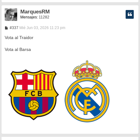
MarquesRM
Mensajes:
11282
M
#337
Mié Jun 03, 2026 11:23 pm
e
n
Vota al Traidor
s
a
Vota al Barsa
j
e