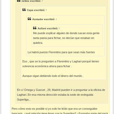
e
nettox
escribió:
↑
Capa
escribió:
↑
Azotador
escribió:
↑
Asllani
escribió:
↑
Me puede explicar alguien de donde sacan esta gente
tanta pasta para fichar, no decían que estaban en
quiebra.
La habrá puesto Florentino para que sean más fuertes
Eso , que se lo pregunten a Florentino y Laghari porqué tienen
solvencia económica ahora para fichar .
Aunque sigan debiendo todo el dinero del mundo .
En c/ Ortega y Gasset , 29, Madrid pueden ir a preguntar a la oficina de
Laghari..En esa misma dirección estaba la sede de extinguida
Superliga...
Pero cómo esto es posible si yo solo he leído que era un conseguidor
bancario, ¿qué relación tiene Anas con la Superliga? ¿Formaba parte del pack