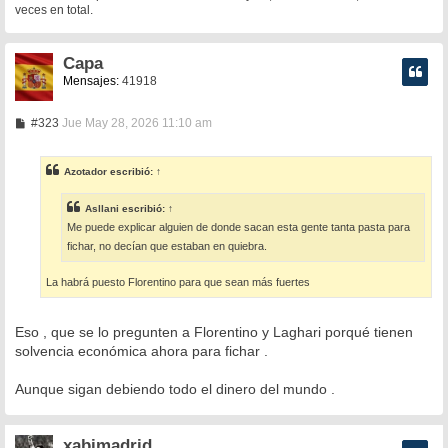
veces en total.
Capa
Mensajes:
41918
M
#323
Jue May 28, 2026 11:10 am
e
n
s
Azotador
escribió:
↑
a
j
e
Asllani
escribió:
↑
Me puede explicar alguien de donde sacan esta gente tanta pasta para
fichar, no decían que estaban en quiebra.
La habrá puesto Florentino para que sean más fuertes
Eso , que se lo pregunten a Florentino y Laghari porqué tienen
solvencia económica ahora para fichar .
Aunque sigan debiendo todo el dinero del mundo .
xabimadrid