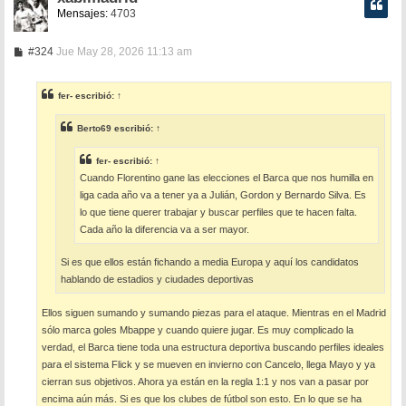
Mensajes:
4703
M
#324
Jue May 28, 2026 11:13 am
e
n
s
fer-
escribió:
↑
a
j
e
Berto69
escribió:
↑
fer-
escribió:
↑
Cuando Florentino gane las elecciones el Barca que nos humilla en
liga cada año va a tener ya a Julián, Gordon y Bernardo Silva. Es
lo que tiene querer trabajar y buscar perfiles que te hacen falta.
Cada año la diferencia va a ser mayor.
Si es que ellos están fichando a media Europa y aquí los candidatos
hablando de estadios y ciudades deportivas
Ellos siguen sumando y sumando piezas para el ataque. Mientras en el Madrid
sólo marca goles Mbappe y cuando quiere jugar. Es muy complicado la
verdad, el Barca tiene toda una estructura deportiva buscando perfiles ideales
para el sistema Flick y se mueven en invierno con Cancelo, llega Mayo y ya
cierran sus objetivos. Ahora ya están en la regla 1:1 y nos van a pasar por
encima aún más. Si es que los clubes de fútbol son esto. En lo que se ha