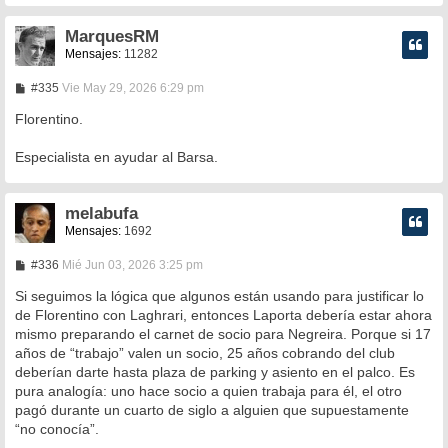
MarquesRM
Mensajes:
11282
M
#335
Vie May 29, 2026 6:29 pm
e
n
Florentino.
s
a
Especialista en ayudar al Barsa.
j
e
melabufa
Mensajes:
1692
M
#336
Mié Jun 03, 2026 3:25 pm
e
n
Si seguimos la lógica que algunos están usando para justificar lo
s
de Florentino con Laghrari, entonces Laporta debería estar ahora
a
mismo preparando el carnet de socio para Negreira. Porque si 17
j
e
años de “trabajo” valen un socio, 25 años cobrando del club
deberían darte hasta plaza de parking y asiento en el palco. Es
pura analogía: uno hace socio a quien trabaja para él, el otro
pagó durante un cuarto de siglo a alguien que supuestamente
“no conocía”.