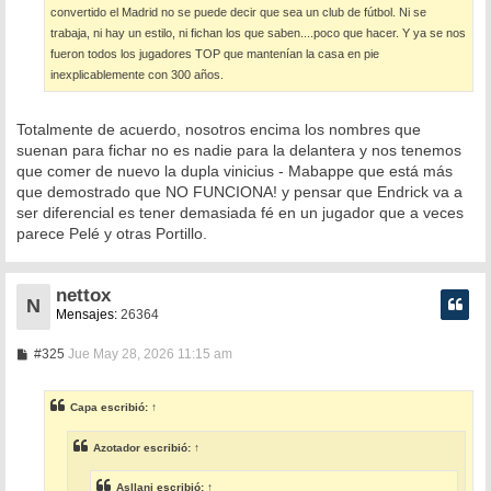
convertido el Madrid no se puede decir que sea un club de fútbol. Ni se
trabaja, ni hay un estilo, ni fichan los que saben....poco que hacer. Y ya se nos
fueron todos los jugadores TOP que mantenían la casa en pie
inexplicablemente con 300 años.
Totalmente de acuerdo, nosotros encima los nombres que
suenan para fichar no es nadie para la delantera y nos tenemos
que comer de nuevo la dupla vinicius - Mabappe que está más
que demostrado que NO FUNCIONA! y pensar que Endrick va a
ser diferencial es tener demasiada fé en un jugador que a veces
parece Pelé y otras Portillo.
nettox
N
Mensajes:
26364
M
#325
Jue May 28, 2026 11:15 am
e
n
s
Capa
escribió:
↑
a
j
e
Azotador
escribió:
↑
Asllani
escribió:
↑