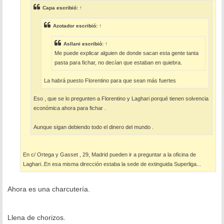
e
Capa
escribió:
↑
Azotador
escribió:
↑
Asllani
escribió:
↑
Me puede explicar alguien de donde sacan esta gente tanta
pasta para fichar, no decían que estaban en quiebra.
La habrá puesto Florentino para que sean más fuertes
Eso , que se lo pregunten a Florentino y Laghari porqué tienen solvencia
económica ahora para fichar .
Aunque sigan debiendo todo el dinero del mundo .
En c/ Ortega y Gasset , 29, Madrid pueden ir a preguntar a la oficina de
Laghari..En esa misma dirección estaba la sede de extinguida Superliga...
Ahora es una charcutería.
Llena de chorizos.