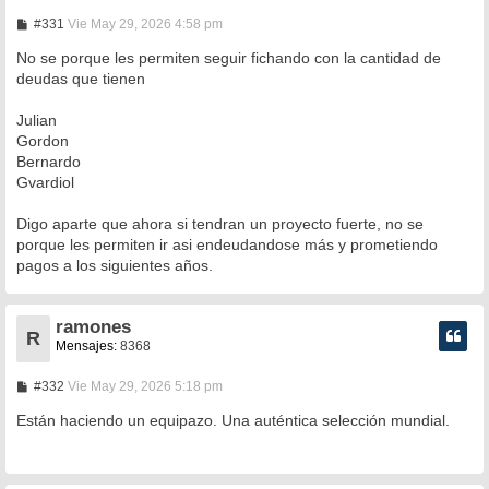
M
#331
Vie May 29, 2026 4:58 pm
e
n
No se porque les permiten seguir fichando con la cantidad de
s
deudas que tienen
a
j
e
Julian
Gordon
Bernardo
Gvardiol
Digo aparte que ahora si tendran un proyecto fuerte, no se
porque les permiten ir asi endeudandose más y prometiendo
pagos a los siguientes años.
ramones
R
Mensajes:
8368
M
#332
Vie May 29, 2026 5:18 pm
e
n
Están haciendo un equipazo. Una auténtica selección mundial.
s
a
j
e