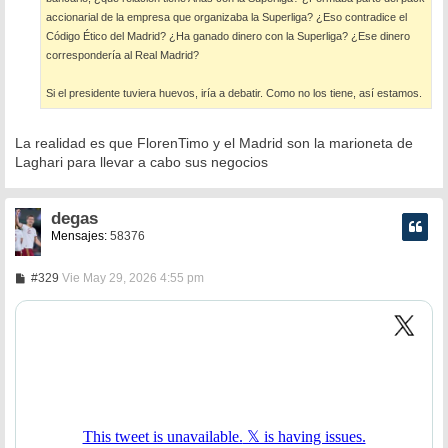
accionarial de la empresa que organizaba la Superliga? ¿Eso contradice el
Código Ético del Madrid? ¿Ha ganado dinero con la Superliga? ¿Ese dinero
correspondería al Real Madrid?
Si el presidente tuviera huevos, iría a debatir. Como no los tiene, así estamos.
La realidad es que FlorenTimo y el Madrid son la marioneta de
Laghari para llevar a cabo sus negocios
degas
Mensajes:
58376
M
#329
Vie May 29, 2026 4:55 pm
e
n
s
a
j
e