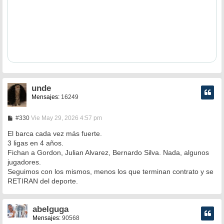
unde
Mensajes:
16249
M
#330
Vie May 29, 2026 4:57 pm
e
n
El barca cada vez más fuerte.
s
3 ligas en 4 años.
a
Fichan a Gordon, Julian Alvarez, Bernardo Silva. Nada, algunos
j
e
jugadores.
Seguimos con los mismos, menos los que terminan contrato y se
RETIRAN del deporte.
abelguga
Mensajes:
90568