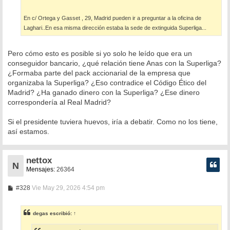
En c/ Ortega y Gasset , 29, Madrid pueden ir a preguntar a la oficina de
Laghari..En esa misma dirección estaba la sede de extinguida Superliga...
Pero cómo esto es posible si yo solo he leído que era un
conseguidor bancario, ¿qué relación tiene Anas con la Superliga?
¿Formaba parte del pack accionarial de la empresa que
organizaba la Superliga? ¿Eso contradice el Código Ético del
Madrid? ¿Ha ganado dinero con la Superliga? ¿Ese dinero
correspondería al Real Madrid?
Si el presidente tuviera huevos, iría a debatir. Como no los tiene,
así estamos.
nettox
N
Mensajes:
26364
M
#328
Vie May 29, 2026 4:54 pm
e
n
s
degas
escribió:
↑
a
j