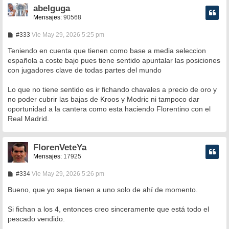
abelguga
Mensajes:
90568
M
#333
Vie May 29, 2026 5:25 pm
e
n
Teniendo en cuenta que tienen como base a media seleccion
s
española a coste bajo pues tiene sentido apuntalar las posiciones
a
con jugadores clave de todas partes del mundo
j
e
Lo que no tiene sentido es ir fichando chavales a precio de oro y
no poder cubrir las bajas de Kroos y Modric ni tampoco dar
oportunidad a la cantera como esta haciendo Florentino con el
Real Madrid.
FlorenVeteYa
Mensajes:
17925
M
#334
Vie May 29, 2026 5:26 pm
e
n
Bueno, que yo sepa tienen a uno solo de ahí de momento.
s
a
Si fichan a los 4, entonces creo sinceramente que está todo el
j
e
pescado vendido.