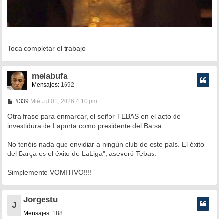
Toca completar el trabajo
melabufa
Mensajes:
1692
M
#339
Mié Jul 01, 2026 4:10 pm
e
n
Otra frase para enmarcar, el señor TEBAS en el acto de
s
investidura de Laporta como presidente del Barsa:
a
j
e
No tenéis nada que envidiar a ningún club de este país. El éxito
del Barça es el éxito de LaLiga", aseveró Tebas.
Simplemente VOMITIVO!!!!
Jorgestu
J
Mensajes:
188