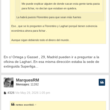
Me puede explicar alguien de donde sacan esta gente tanta pasta
para fichar, no decían que estaban en quiebra.
La habrá puesto Florentino para que sean más fuertes
Eso , que se lo pregunten a Florentino y Laghari porqué tienen solvencia
económica ahora para fichar .
Aunque sigan debiendo todo el dinero del mundo .
En c/ Ortega y Gasset , 29, Madrid pueden ir a preguntar a la
oficina de Laghari..En esa misma dirección estaba la sede de
extinguida Superliga...
MarquesRM
Mensajes:
11282
M
#326
Vie May 29, 2026 1:05 pm
e
n
s
nettox
escribió:
↑
a
j