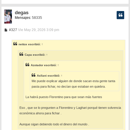
degas
Mensajes:
58335
M
#327
Vie May 29, 2026 3:09 pm
e
n
s
nettox
escribió:
↑
a
j
e
Capa
escribió:
↑
Azotador
escribió:
↑
Asllani
escribió:
↑
Me puede explicar alguien de donde sacan esta gente tanta
pasta para fichar, no decían que estaban en quiebra.
La habrá puesto Florentino para que sean más fuertes
Eso , que se lo pregunten a Florentino y Laghari porqué tienen solvencia
económica ahora para fichar .
Aunque sigan debiendo todo el dinero del mundo .