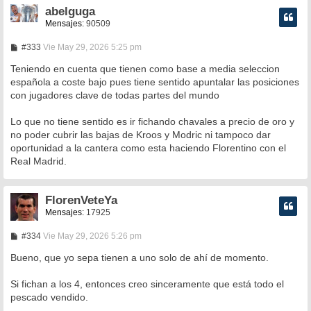
abelguga
Mensajes:
90509
M
#333
Vie May 29, 2026 5:25 pm
e
n
Teniendo en cuenta que tienen como base a media seleccion
s
española a coste bajo pues tiene sentido apuntalar las posiciones
a
con jugadores clave de todas partes del mundo
j
e
Lo que no tiene sentido es ir fichando chavales a precio de oro y
no poder cubrir las bajas de Kroos y Modric ni tampoco dar
oportunidad a la cantera como esta haciendo Florentino con el
Real Madrid.
FlorenVeteYa
Mensajes:
17925
M
#334
Vie May 29, 2026 5:26 pm
e
n
Bueno, que yo sepa tienen a uno solo de ahí de momento.
s
a
Si fichan a los 4, entonces creo sinceramente que está todo el
j
e
pescado vendido.