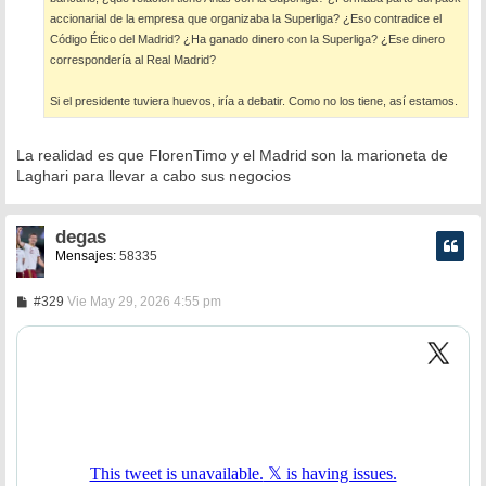
accionarial de la empresa que organizaba la Superliga? ¿Eso contradice el
Código Ético del Madrid? ¿Ha ganado dinero con la Superliga? ¿Ese dinero
correspondería al Real Madrid?
Si el presidente tuviera huevos, iría a debatir. Como no los tiene, así estamos.
La realidad es que FlorenTimo y el Madrid son la marioneta de
Laghari para llevar a cabo sus negocios
degas
Mensajes:
58335
M
#329
Vie May 29, 2026 4:55 pm
e
n
s
a
j
e