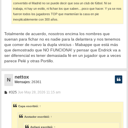
convertido el Madrid no se puede decir que sea un club de fútbol. Ni se
trabaja, ni hay un estilo, ni fichan los que saben....poco que hacer. Y ya se nos
fueron todos los jugadores TOP que mantenían la casa en pie
inexplicablemente con 300 años.
Totalmente de acuerdo, nosotros encima los nombres que
suenan para fichar no es nadie para la delantera y nos tenemos
que comer de nuevo la dupla vinicius - Mabappe que está más
que demostrado que NO FUNCIONA! y pensar que Endrick va a
ser diferencial es tener demasiada fé en un jugador que a veces
parece Pelé y otras Portillo.
nettox
N
Mensajes:
26361
M
#325
Jue May 28, 2026 11:15 am
e
n
s
Capa
escribió:
↑
a
j
e
Azotador
escribió:
↑
Asllani
escribió:
↑