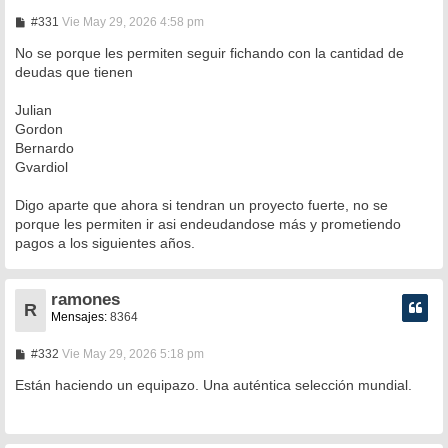
M
#331
Vie May 29, 2026 4:58 pm
e
n
No se porque les permiten seguir fichando con la cantidad de
s
deudas que tienen
a
j
e
Julian
Gordon
Bernardo
Gvardiol
Digo aparte que ahora si tendran un proyecto fuerte, no se
porque les permiten ir asi endeudandose más y prometiendo
pagos a los siguientes años.
ramones
R
Mensajes:
8364
M
#332
Vie May 29, 2026 5:18 pm
e
n
Están haciendo un equipazo. Una auténtica selección mundial.
s
a
j
e