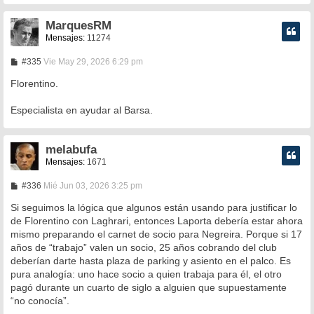
MarquesRM
Mensajes:
11274
M
#335
Vie May 29, 2026 6:29 pm
e
n
Florentino.
s
a
Especialista en ayudar al Barsa.
j
e
melabufa
Mensajes:
1671
M
#336
Mié Jun 03, 2026 3:25 pm
e
n
Si seguimos la lógica que algunos están usando para justificar lo
s
de Florentino con Laghrari, entonces Laporta debería estar ahora
a
mismo preparando el carnet de socio para Negreira. Porque si 17
j
e
años de “trabajo” valen un socio, 25 años cobrando del club
deberían darte hasta plaza de parking y asiento en el palco. Es
pura analogía: uno hace socio a quien trabaja para él, el otro
pagó durante un cuarto de siglo a alguien que supuestamente
“no conocía”.