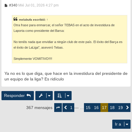
M
#340
Mié Jul 01, 2026 4:27 pm
e
n
s
melabufa
escribió:
↑
a
Otra frase para enmarcar, el señor TEBAS en el acto de investidura de
j
e
Laporta como presidente del Barsa:
No tenéis nada que envidiar a ningún club de este país. El éxito del Barça es
el éxito de LaLiga", aseveró Tebas.
Simplemente VOMITIVO!!!!
Ya no es lo que diga, que hace en la investidura del presidente de
un equipo de la liga? Es ridículo
Responder
Página
17
1
15
16
18
19
367 mensajes
Anterior
--- …
17
Siguie
de
19
Ir a