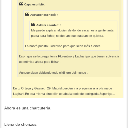
e
Capa
escribió:
↑
Azotador
escribió:
↑
Asllani
escribió:
↑
Me puede explicar alguien de donde sacan esta gente tanta
pasta para fichar, no decían que estaban en quiebra.
La habrá puesto Florentino para que sean más fuertes
Eso , que se lo pregunten a Florentino y Laghari porqué tienen solvencia
económica ahora para fichar .
Aunque sigan debiendo todo el dinero del mundo .
En c/ Ortega y Gasset , 29, Madrid pueden ir a preguntar a la oficina de
Laghari..En esa misma dirección estaba la sede de extinguida Superliga...
Ahora es una charcutería.
Llena de chorizos.