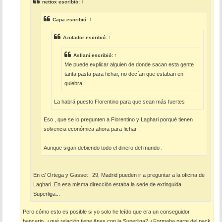
e
nettox
escribió:
↑
Capa
escribió:
↑
Azotador
escribió:
↑
Asllani
escribió:
↑
Me puede explicar alguien de donde sacan esta gente
tanta pasta para fichar, no decían que estaban en
quiebra.
La habrá puesto Florentino para que sean más fuertes
Eso , que se lo pregunten a Florentino y Laghari porqué tienen
solvencia económica ahora para fichar .
Aunque sigan debiendo todo el dinero del mundo .
En c/ Ortega y Gasset , 29, Madrid pueden ir a preguntar a la oficina de
Laghari..En esa misma dirección estaba la sede de extinguida
Superliga...
Pero cómo esto es posible si yo solo he leído que era un conseguidor
bancario, ¿qué relación tiene Anas con la Superliga? ¿Formaba parte del pack