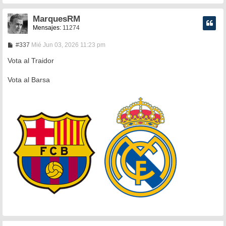
MarquesRM
Mensajes:
11274
M
#337
Mié Jun 03, 2026 11:23 pm
e
n
Vota al Traidor
s
a
Vota al Barsa
j
e