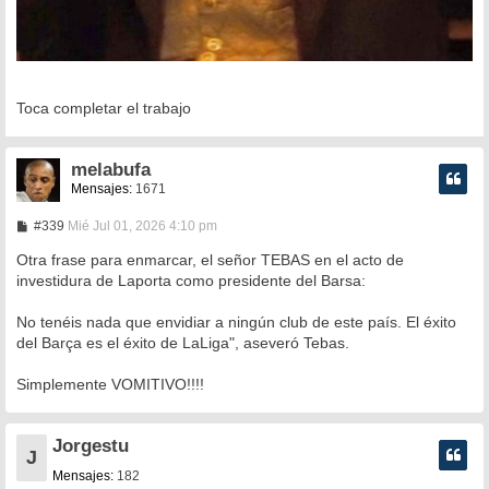
Toca completar el trabajo
melabufa
Mensajes:
1671
M
#339
Mié Jul 01, 2026 4:10 pm
e
n
Otra frase para enmarcar, el señor TEBAS en el acto de
s
investidura de Laporta como presidente del Barsa:
a
j
e
No tenéis nada que envidiar a ningún club de este país. El éxito
del Barça es el éxito de LaLiga", aseveró Tebas.
Simplemente VOMITIVO!!!!
Jorgestu
J
Mensajes:
182