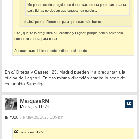
Me puede explicar alguien de donde sacan esta gente tanta pasta
para fichar, no decían que estaban en quiebra.
La habrá puesto Florentino para que sean más fuertes
Eso , que se lo pregunten a Florentino y Laghari porqué tienen solvencia
económica ahora para fichar .
Aunque sigan debiendo todo el dinero del mundo .
En c/ Ortega y Gasset , 29, Madrid pueden ir a preguntar a la
oficina de Laghari..En esa misma dirección estaba la sede de
extinguida Superliga...
MarquesRM
Mensajes:
11274
M
#326
Vie May 29, 2026 1:05 pm
e
n
s
nettox
escribió:
↑
a
j