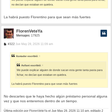
j
e
no decían que estaban en quiebra.
La habrá puesto Florentino para que sean más fuertes
FlorenVeteYa
Mensajes:
17925
M
#322
Jue May 28, 2026 11:09 am
e
n
s
Azotador
escribió:
↑
a
j
e
Asllani
escribió:
↑
Me puede explicar alguien de donde sacan esta gente tanta pasta para
fichar, no decían que estaban en quiebra.
La habrá puesto Florentino para que sean más fuertes
No descartes que le haya hecho algún préstamo personal alguna
vez y que nos enteremos dentro de un tiempo.
Última edición por
FlorenVeteYa
el Jue May 28, 2026 11:10 am, editado 2