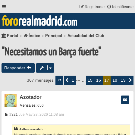
Registrarse
Identificarse
foro
realmadrid
.com
Portal
Índice
Principal
Actualidad del Club
"Necesitamos un Barça fuerte"
Responder
Página
17
1
15
16
18
19
367 mensajes
Anterior
--- …
17
Siguie
de
19
Azotador
Mensajes:
656
M
#321
Jue May 28, 2026 11:08 am
e
n
s
Asllani
escribió:
↑
a
Me puede explicar alguien de donde sacan esta gente tanta pasta para fichar,