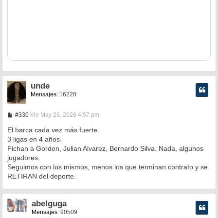
unde
Mensajes:
16220
M
#330
Vie May 29, 2026 4:57 pm
e
n
El barca cada vez más fuerte.
s
3 ligas en 4 años.
a
Fichan a Gordon, Julian Alvarez, Bernardo Silva. Nada, algunos
j
e
jugadores.
Seguimos con los mismos, menos los que terminan contrato y se
RETIRAN del deporte.
abelguga
Mensajes:
90509