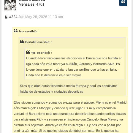
Mensajes:
4701
M
#324
Jue May 28, 2026 11:13 am
e
n
s
fer-
escribió:
↑
a
j
e
Berto69
escribió:
↑
fer-
escribió:
↑
Cuando Florentino gane las elecciones el Barca que nos humilla en
liga cada año va a tener ya a Julián, Gordon y Bernardo Silva. Es
lo que tiene querer trabajar y buscar perfiles que te hacen falta.
Cada año la diferencia va a ser mayor.
Si es que ellos están fichando a media Europa y aquí los candidatos
hablando de estadios y ciudades deportivas
Ellos siguen sumando y sumando piezas para el ataque. Mientras en el Madrid
sólo marca goles Mbappe y cuando quiere jugar. Es muy complicado la
verdad, el Barca tiene toda una estructura deportiva buscando perfiles ideales
para el sistema Flick y se mueven en invierno con Cancelo, llega Mayo y ya
cierran sus objetivos. Ahora ya están en la regla 1:1 y nos van a pasar por
encima aún más. Si es que los clubes de fútbol son esto. En lo que se ha