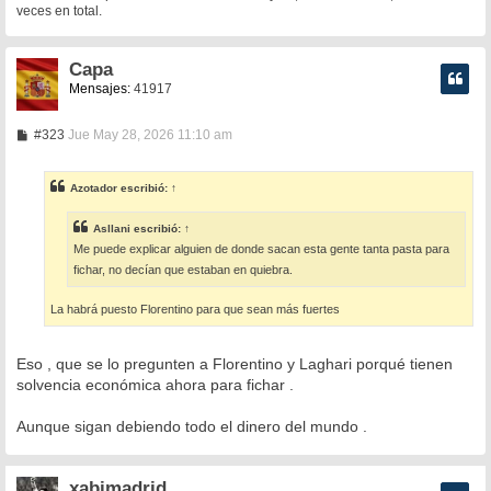
veces en total.
Capa
Mensajes:
41917
M
#323
Jue May 28, 2026 11:10 am
e
n
s
Azotador
escribió:
↑
a
j
e
Asllani
escribió:
↑
Me puede explicar alguien de donde sacan esta gente tanta pasta para
fichar, no decían que estaban en quiebra.
La habrá puesto Florentino para que sean más fuertes
Eso , que se lo pregunten a Florentino y Laghari porqué tienen
solvencia económica ahora para fichar .
Aunque sigan debiendo todo el dinero del mundo .
xabimadrid