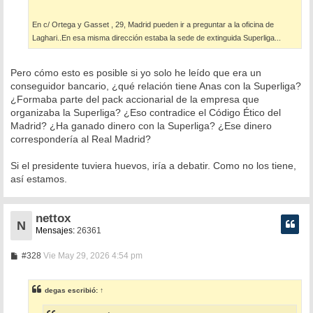
En c/ Ortega y Gasset , 29, Madrid pueden ir a preguntar a la oficina de
Laghari..En esa misma dirección estaba la sede de extinguida Superliga...
Pero cómo esto es posible si yo solo he leído que era un
conseguidor bancario, ¿qué relación tiene Anas con la Superliga?
¿Formaba parte del pack accionarial de la empresa que
organizaba la Superliga? ¿Eso contradice el Código Ético del
Madrid? ¿Ha ganado dinero con la Superliga? ¿Ese dinero
correspondería al Real Madrid?
Si el presidente tuviera huevos, iría a debatir. Como no los tiene,
así estamos.
nettox
N
Mensajes:
26361
M
#328
Vie May 29, 2026 4:54 pm
e
n
s
degas
escribió:
↑
a
j