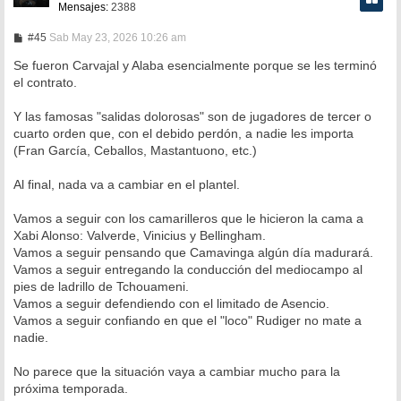
Mensajes:
2388
M
#45
Sab May 23, 2026 10:26 am
e
n
Se fueron Carvajal y Alaba esencialmente porque se les terminó
s
el contrato.
a
j
e
Y las famosas "salidas dolorosas" son de jugadores de tercer o
cuarto orden que, con el debido perdón, a nadie les importa
(Fran García, Ceballos, Mastantuono, etc.)
Al final, nada va a cambiar en el plantel.
Vamos a seguir con los camarilleros que le hicieron la cama a
Xabi Alonso: Valverde, Vinicius y Bellingham.
Vamos a seguir pensando que Camavinga algún día madurará.
Vamos a seguir entregando la conducción del mediocampo al
pies de ladrillo de Tchouameni.
Vamos a seguir defendiendo con el limitado de Asencio.
Vamos a seguir confiando en que el "loco" Rudiger no mate a
nadie.
No parece que la situación vaya a cambiar mucho para la
próxima temporada.