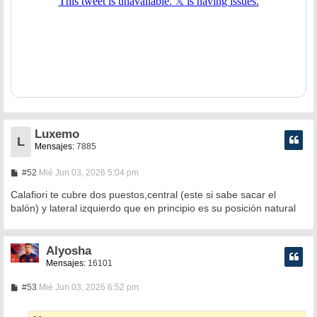
Luxemo
L
Mensajes:
7885
M
#52
Mié Jun 03, 2026 5:04 pm
e
n
Calafiori te cubre dos puestos,central (este si sabe sacar el
s
balón) y lateral izquierdo que en principio es su posición natural
a
j
e
Alyosha
Mensajes:
16101
M
#53
Mié Jun 03, 2026 6:52 pm
e
n
s