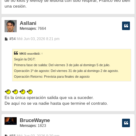
de 50 kilos y Mendy se lesiona con solo respirar, Franco veo bien
una cesión.
Asllani
Mensajes:
7664
M
#54
Mié Jun 03, 2026 8:21 pm
e
n
s
MKG
escribió:
↑
a
Según la DGT:
j
e
Primera fase de salida: Del viernes 3 de julio al domingo 5 de julio.
Operación 1º de agosto: Del viernes 31 de julio al domingo 2 de agosto.
Operación Retorno: Prevista para finales de agosto
Es la única operación salida que va a suceder.
De aquí no se va nadie hasta que termine el contrato.
BruceWayne
Mensajes:
1823
M