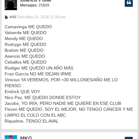
Mensajes:
25869
M
#49
Dom May 24, 2026 11:59 pm
e
n
Camavinga ME QUEDO
s
Valverde ME QUEDO
a
Mendy ME QUEDO
j
e
Rodrygo ME QUEDO
Brahim ME QUEDO
Asencio ME QUEDO
Ceballos ME QUEDO
Rüdiger ME QUEDO UN AÑO MÁS
Fran García NO ME DEJAN IRME
Vinicius YA VEREMOS, POR +30 MILLONES/AÑO ME LO
PIENSO
Endrick QUE VOY
Nico Paz, ME QUEDO DONDE ESTOY
Jacobo, YO IRÍA, PERO NADIE ME QUIERE EN ESE CLUB
Floren ME QUEDO, SOY EL MEJOR, NO TENGO CÁNCER Y ME
LIMPIO EL CULO CON EL ABC
Riquelme, TENGO EL AVAL
MKG