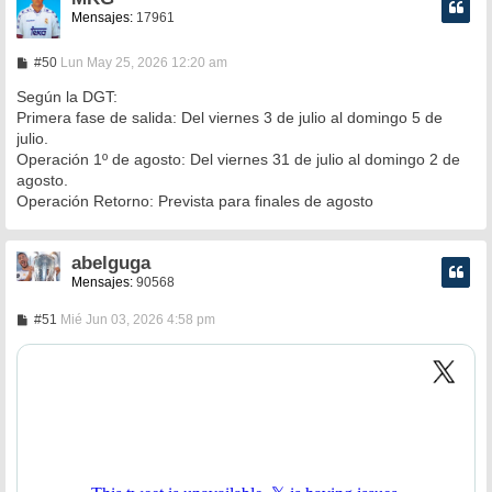
Mensajes:
17961
M
#50
Lun May 25, 2026 12:20 am
e
n
Según la DGT:
s
Primera fase de salida: Del viernes 3 de julio al domingo 5 de
a
julio.
j
e
Operación 1º de agosto: Del viernes 31 de julio al domingo 2 de
agosto.
Operación Retorno: Prevista para finales de agosto
abelguga
Mensajes:
90568
M
#51
Mié Jun 03, 2026 4:58 pm
e
n
s
a
j
e