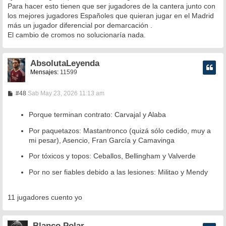
Para hacer esto tienen que ser jugadores de la cantera junto con
los mejores jugadores Españoles que quieran jugar en el Madrid
más un jugador diferencial por demarcación .
El cambio de cromos no solucionaría nada.
AbsolutaLeyenda
Mensajes:
11599
M
#48
Sab May 23, 2026 11:13 am
e
n
s
Porque terminan contrato: Carvajal y Alaba
a
j
Por paquetazos: Mastantronco (quizá sólo cedido, muy a
e
mi pesar), Asencio, Fran García y Camavinga
Por tóxicos y topos: Ceballos, Bellingham y Valverde
Por no ser fiables debido a las lesiones: Militao y Mendy
11 jugadores cuento yo
Blanco Polar