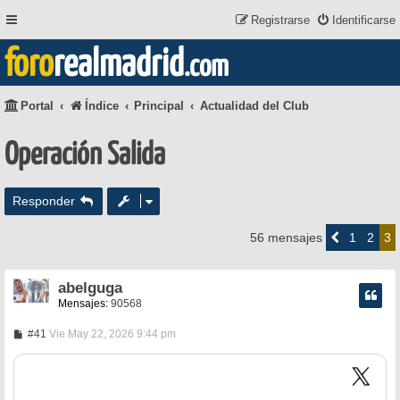
Registrarse
Identificarse
foro
realmadrid
.com
Portal
Índice
Principal
Actualidad del Club
Operación Salida
Responder
1
2
56 mensajes
Anterior
3
abelguga
Mensajes:
90568
M
#41
Vie May 22, 2026 9:44 pm
e
n
s
a
j