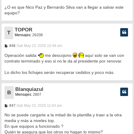
¿O es que Nico Paz y Bernardo Silva van a llegar a salvar este
equipo?
TOPOR
T
Mensajes:
26208
M
#46
Sab May 23, 2026 10:49 am
e
n
Operación salida
me descojono
aquí solo se van con
s
contrato terminado y eso si no le da al presidente por renovar.
a
j
e
Lo dicho los fichajes serán recuperar cedidos y poco más.
Blanquiazul
B
Mensajes:
2807
M
#47
Sab May 23, 2026 11:04 am
e
n
No se puede cargarte a la mitad de la plantilla y traer a la otra
s
media y más a niveles top.
a
En que equipos a funcionado ?
j
e
Quién te asegura que los otros no hagan lo mismo?