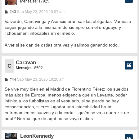
Mensajes:
17925
M
#43
Sab May 23, 2026 10:07 am
e
n
Valverde, Camavinga y Asencio eran salidas obligadas. Vamos a
s
seguir jugando a la misma m de siempre con el uruguayo y
a
Tchouameni intocables en el medio.
j
e
A ver si se dan de ostias otra vez y salimos ganando todo.
Caravan
C
Mensajes:
8502
M
#44
Sab May 23, 2026 10:20 am
e
n
Se vive muy bien en el Madrid de Florentino Pérez: los sueldos
s
más altos de Europa, menos exigencia que un Levante, poder
a
infinito a los futbolistas en el vestuario, si se pierde no hay
j
e
consecuencias, si eres jugador una intocabilidad brutal,
entrenamientos suaves y a la carta... quién se va a querer ir de
aquí? Normal que de aquí no se vaya ni dios.
LeonKennedy