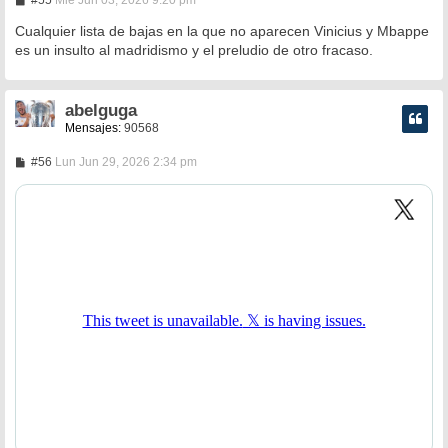
#55
Mié Jun 03, 2026 9:20 pm
e
n
Cualquier lista de bajas en la que no aparecen Vinicius y Mbappe
s
es un insulto al madridismo y el preludio de otro fracaso.
a
j
e
abelguga
Mensajes:
90568
M
#56
Lun Jun 29, 2026 2:34 pm
e
n
s
a
j
e