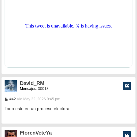
e
David_RM
Mensajes:
30018
M
#42
Vie May 22, 2026 9:45 pm
e
n
Todo esto en un proceso electoral
s
a
j
e
FlorenVeteYa