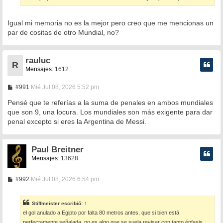
Igual mi memoria no es la mejor pero creo que me mencionas un
par de cositas de otro Mundial, no?
rauluc
R
Mensajes:
1612
M
#991
Mié Jul 08, 2026 5:52 pm
e
n
Pensé que te referías a la suma de penales en ambos mundiales
s
que son 9, una locura. Los mundiales son más exigente para dar
a
penal excepto si eres la Argentina de Messi.
j
e
Paul Breitner
Mensajes:
13628
M
#992
Mié Jul 08, 2026 6:54 pm
e
n
s
Stiffmeister
escribió:
↑
a
el gol anulado a Egipto por falta 80 metros antes, que si bien está
j
e
perfectamente señalada, no es algo que se suela revisar con tanto énfasis.