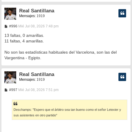
Real Santillana
Mensajes:
1919
M
#996
Mié Jul 08, 2026 7:48 pm
e
n
13 faltas, 0 amarillas.
s
11 faltas, 4 amarillas.
a
j
e
No son las estadísticas habituales del Varcelona, son las del
Vargentina - Egipto.
Real Santillana
Mensajes:
1919
M
#997
Mié Jul 08, 2026 7:51 pm
e
n
s
a
Deschamps: "Espero que el árbitro sea tan bueno como el señor Letexier y
j
e
sus asistentes en otro partido"