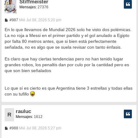
Stiffmeister
Mensajes:
27376
M
#987
Mié Jul 08, 2026 5:20 pm
e
n
En lo que llevamos de Mundial 2026 solo he visto dos polémicas.
s
La no roja a Messi en el primer partido y el gol anulado a Egipto
a
por falta 80 metros antes, que si bien está perfectamente
j
e
señalada, no es algo que se suela revisar con tanto énfasis.
Es claro que hay ciertas tendencias pero no han tenido lugar
grandes robos, los penaltis dan por culo por la cantidad pero es
que son bien señalados
Lo que sí es cierto es que Argentina tiene 3 estrellas y todas ellas
con su tufillo
rauluc
R
Mensajes:
1612
M
#988
Mié Jul 08, 2026 5:27 pm
e
n