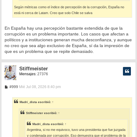
Según métricas como el índice de percepción de la corrupción, España no
está ni cerca de Latam. Creo que solo Chile se salva
En España hay una percepción bastante extendida de que la
corrupción es un problema importante. Los casos que afectan a
políticos y a instituciones generan mucha desconfianza, y aunque
no creo que sea algo exclusivo de España, sí da la impresión de
que es un problema que se repite demasiado.
Stiffmeister
Mensajes:
27376
M
#999
Mié Jul 08, 2026 8:40 pm
e
n
s
Madri_dista
escribió:
↑
a
j
e
Stiffmeister
escribió:
↑
Madri_dista
escribió:
↑
Argentina, si no me equivoco, tuvo una presidenta que fue juzgada
y condenada por corrupción. Eso demuestra que el problema de la