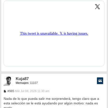
n
s
a
j
e
Kuja87
Mensajes:
11107
M
#985
Mié Jul 08, 2026 11:30 am
e
n
Nada de lo que pueda salir me sorprenderá, tengo claro que a
s
esta selección se le está ayudando por algún motivo: nada es
a
gratis.
j