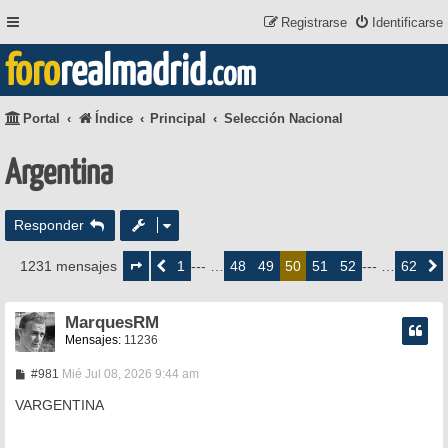
Registrarse
Identificarse
foro
realmadrid
.com
Portal
Índice
Principal
Selección Nacional
Argentina
Responder
Página
50
1
48
49
51
52
62
1231 mensajes
Anterior
--- …
50
--- …
Siguie
de
62
MarquesRM
Mensajes:
11236
M
#981
Mié Jul 08, 2026 9:44 am
e
n
VARGENTINA
s
a
j