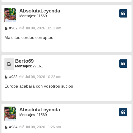
e
AbsolutaLeyenda
Mensajes:
11569
M
#982
Mié Jul 08, 2026 10:13 am
e
n
Malditos cerdos corruptos
s
a
j
e
Berto69
B
Mensajes:
27161
M
#983
Mié Jul 08, 2026 10:22 am
e
n
Europa acabará con vosotros sucios
s
a
j
e
AbsolutaLeyenda
Mensajes:
11569
M
#984
Mié Jul 08, 2026 11:26 am
e