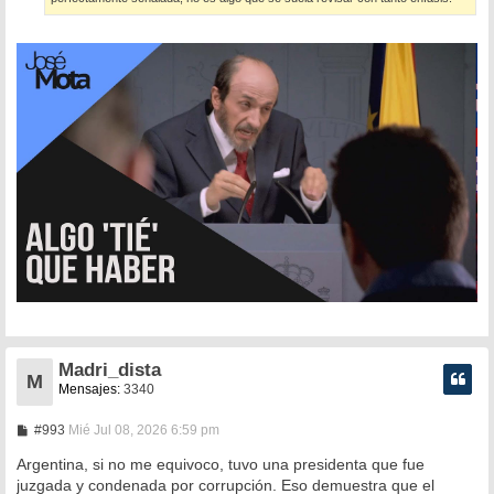
Madri_dista
M
Mensajes:
3340
M
#993
Mié Jul 08, 2026 6:59 pm
e
n
Argentina, si no me equivoco, tuvo una presidenta que fue
s
juzgada y condenada por corrupción. Eso demuestra que el
a