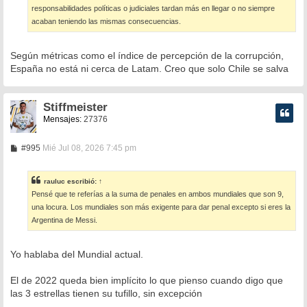
responsabilidades políticas o judiciales tardan más en llegar o no siempre
acaban teniendo las mismas consecuencias.
Según métricas como el índice de percepción de la corrupción,
España no está ni cerca de Latam. Creo que solo Chile se salva
Stiffmeister
Mensajes:
27376
M
#995
Mié Jul 08, 2026 7:45 pm
e
n
s
rauluc
escribió:
↑
a
Pensé que te referías a la suma de penales en ambos mundiales que son 9,
j
e
una locura. Los mundiales son más exigente para dar penal excepto si eres la
Argentina de Messi.
Yo hablaba del Mundial actual.
El de 2022 queda bien implícito lo que pienso cuando digo que
las 3 estrellas tienen su tufillo, sin excepción