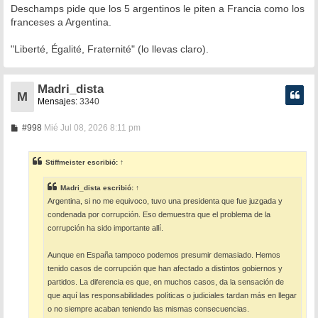
Deschamps pide que los 5 argentinos le piten a Francia como los
franceses a Argentina.
"Liberté, Égalité, Fraternité" (lo llevas claro).
Madri_dista
M
Mensajes:
3340
M
#998
Mié Jul 08, 2026 8:11 pm
e
n
s
Stiffmeister
escribió:
↑
a
j
e
Madri_dista
escribió:
↑
Argentina, si no me equivoco, tuvo una presidenta que fue juzgada y
condenada por corrupción. Eso demuestra que el problema de la
corrupción ha sido importante allí.
Aunque en España tampoco podemos presumir demasiado. Hemos
tenido casos de corrupción que han afectado a distintos gobiernos y
partidos. La diferencia es que, en muchos casos, da la sensación de
que aquí las responsabilidades políticas o judiciales tardan más en llegar
o no siempre acaban teniendo las mismas consecuencias.