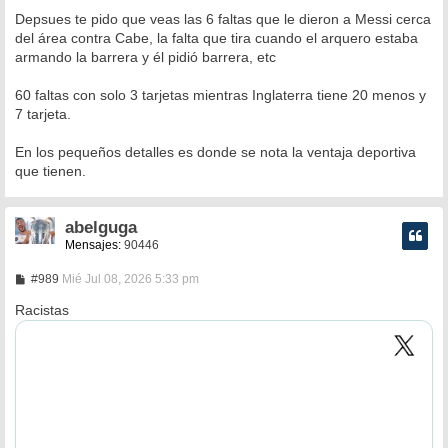
Depsues te pido que veas las 6 faltas que le dieron a Messi cerca
del área contra Cabe, la falta que tira cuando el arquero estaba
armando la barrera y él pidió barrera, etc
60 faltas con solo 3 tarjetas mientras Inglaterra tiene 20 menos y
7 tarjeta.
En los pequeños detalles es donde se nota la ventaja deportiva
que tienen.
abelguga
Mensajes:
90446
M
#989
Mié Jul 08, 2026 5:33 pm
e
n
Racistas
s
a
j
e