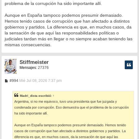
problema de la corrupción ha sido importante allí.
j
e
Aunque en España tampoco podemos presumir demasiado.
Hemos tenido casos de corrupción que han afectado a distintos
gobiernos y partidos. La diferencia es que, en muchos casos, da
la sensación de que aquí las responsabilidades políticas o
judiciales tardan más en llegar o no siempre acaban teniendo las
mismas consecuencias.
Stiffmeister
Mensajes:
27376
M
#994
Mié Jul 08, 2026 7:37 pm
e
n
s
Madri_dista
escribió:
↑
a
Argentina, si no me equivoco, tuvo una presidenta que fue juzgada y
j
e
condenada por corrupción. Eso demuestra que el problema de la corrupción
ha sido importante allí.
Aunque en España tampoco podemos presumir demasiado. Hemos tenido
casos de corrupción que han afectado a distintos gobiernos y partidos. La
diferencia es que, en muchos casos, da la sensación de que aquí las