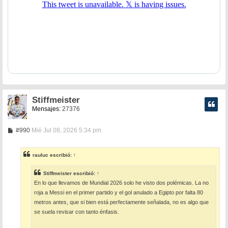
Stiffmeister
Mensajes:
27376
M
#990
Mié Jul 08, 2026 5:34 pm
e
n
s
rauluc
escribió:
↑
a
j
e
Stiffmeister
escribió:
↑
En lo que llevamos de Mundial 2026 solo he visto dos polémicas. La no
roja a Messi en el primer partido y el gol anulado a Egipto por falta 80
metros antes, que si bien está perfectamente señalada, no es algo que
se suela revisar con tanto énfasis.