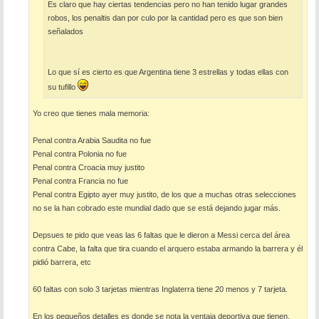
Es claro que hay ciertas tendencias pero no han tenido lugar grandes
robos, los penaltis dan por culo por la cantidad pero es que son bien
señalados
Lo que sí es cierto es que Argentina tiene 3 estrellas y todas ellas con
su tufillo
Yo creo que tienes mala memoria:
Penal contra Arabia Saudita no fue
Penal contra Polonia no fue
Penal contra Croacia muy justito
Penal contra Francia no fue
Penal contra Egipto ayer muy justito, de los que a muchas otras selecciones
no se la han cobrado este mundial dado que se está dejando jugar más.
Depsues te pido que veas las 6 faltas que le dieron a Messi cerca del área
contra Cabe, la falta que tira cuando el arquero estaba armando la barrera y él
pidió barrera, etc
60 faltas con solo 3 tarjetas mientras Inglaterra tiene 20 menos y 7 tarjeta.
En los pequeños detalles es donde se nota la ventaja deportiva que tienen.