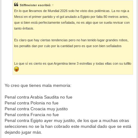
s
Stiffmeister
escribió:
↑
a
En lo que llevamos de Mundial 2026 solo he visto dos polémicas. La no roja a
j
e
Messi en el primer partido y el gol anulado a Egipto por falta 80 metros antes,
que si bien está perfectamente señalada, no es algo que se suela revisar con
tanto énfasis.
Es claro que hay ciertas tendencias pero no han tenido lugar grandes robos,
los penaltis dan por culo por la cantidad pero es que son bien señalados
Lo que sí es cierto es que Argentina tiene 3 estrellas y todas ellas con su tufillo
Yo creo que tienes mala memoria:
Penal contra Arabia Saudita no fue
Penal contra Polonia no fue
Penal contra Croacia muy justito
Penal contra Francia no fue
Penal contra Egipto ayer muy justito, de los que a muchas otras
selecciones no se la han cobrado este mundial dado que se está
dejando jugar más.