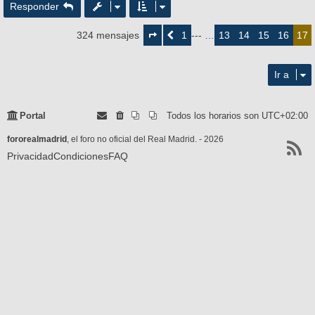
Responder
Página
17
1
13
14
15
16
324 mensajes
Anterior
--- …
17
de
17
Ir a
Portal
Todos los horarios son
UTC+02:00
fororealmadrid
, el foro no oficial del Real Madrid. - 2026
Privacidad
Condiciones
FAQ