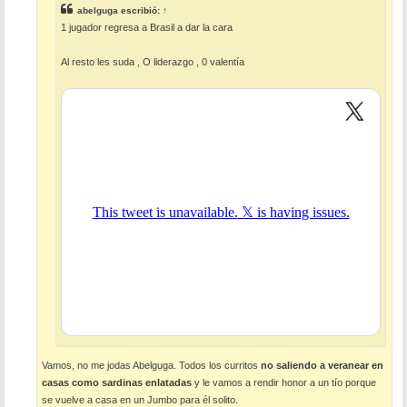
e
abelguga
escribió:
↑
1 jugador regresa a Brasil a dar la cara
Al resto les suda , O liderazgo , 0 valentía
Vamos, no me jodas Abelguga. Todos los curritos
no saliendo a veranear en
casas como sardinas enlatadas
y le vamos a rendir honor a un tío porque
se vuelve a casa en un Jumbo para él solito.