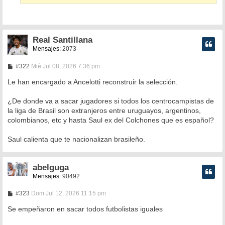
Real Santillana
Mensajes:
2073
M
#322
Mié Jul 08, 2026 7:36 pm
e
n
Le han encargado a Ancelotti reconstruir la selección.
s
a
¿De donde va a sacar jugadores si todos los centrocampistas de
j
e
la liga de Brasil son extranjeros entre uruguayos, argentinos,
colombianos, etc y hasta Saul ex del Colchones que es español?
Saul calienta que te nacionalizan brasileño.
abelguga
Mensajes:
90492
M
#323
Dom Jul 12, 2026 11:15 pm
e
n
Se empeñaron en sacar todos futbolistas iguales
s
a