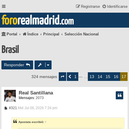
Registrarse
Identificarse
foro
realmadrid
.com
Portal
Índice
Principal
Selección Nacional
Brasil
Responder
Página
17
1
13
14
15
16
324 mensajes
Anterior
--- …
17
de
17
Real Santillana
Mensajes:
2073
M
#321
Mié Jul 08, 2026 7:34 pm
e
n
s
Apostata
escribió:
↑
a
j