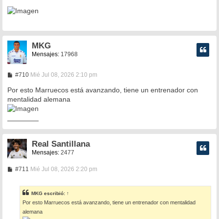
MKG
Mensajes:
17968
M
#710
Mié Jul 08, 2026 2:10 pm
e
n
Por esto Marruecos está avanzando, tiene un entrenador con
s
mentalidad alemana
a
j
e
Real Santillana
Mensajes:
2477
M
#711
Mié Jul 08, 2026 2:20 pm
e
n
s
MKG
escribió:
↑
a
Por esto Marruecos está avanzando, tiene un entrenador con mentalidad
j
e
alemana