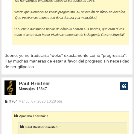
"No han perdido en penaltis desde la Eurocopa de 1976.
Desde que Alemania se volvió progresista, su selección de fútbol ha decaído.
¡Que vuelvan los monstruos de la dureza y la mentalidad!
Escuché a Klinsmann hablar de cómo lo criaron sus padres, que eran duros
como el acero tras haber vivido las secuelas de la Segunda Guerra Mundial".
Bueno, yo no traduciría "woke" exactamente como "progresista".
Hay muchas maneras de estar a favor del progreso sin necesidad
de ser gilipollas.
Paul Breitner
Mensajes:
13647
M
#704
Mar Jul 07, 2026 10:28 pm
e
n
s
Apostata
escribió:
↑
a
j
e
Paul Breitner
escribió:
↑