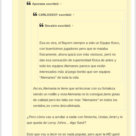
Apostata
escribió:
↑
CARLOSSOY
escribió:
↑
Dovakin
escribió:
↑
Esa es otra, el Bayern siempre a sido un Equipo físico,
con buenísimos jugadores pero que te mataba
físicamente, ahora quizá son más vistosos, però no
dan esa sensación de superioridad física de antes y
todo los equipos Alemanes parece que están
interesados más al juego bonito que ser equipos
"Alemanes" de toda la vida
Asi es,Alemania te tiene que arrinconar con su fortaleza
siendo un rodillo y esta Alemania no lo consigue,tiene gotas
de calidad pero les falta ser mas "Alemanes" en todos los
sentidos,es como descafeinada.
¿Pero cómo vas a arrollar a nadie con Nmecha, Undav, Amiri y lo
que queda de Leroy Johns... digo Sané?
Esto que voy a decir no es nada popular, pero ayer la AfD ganó