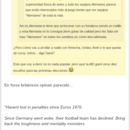
superioridad física de antes y todo los equipos Alemanes parece
que están interesados más al juego bonito que ser equipos
"Alemanes" de toda la vida
Asi es,Alemania te tiene que arrinconar con su fortaleza siendo un rodillo
y esta Alemania no lo consigue,tiene gotas de calidad pero les falta ser
mas "Alemanes" en todos los sentidos,es como descafeinada.
¿Pero cómo vas a arrollar a nadie con Nmecha, Undav, Amiri y lo que queda
de Leroy Johns... digo Sané?
Esto que voy a decir no es nada popular, pero ayer la AfD ganó otros diez
escaños para las próximas elecciones
En foros británicos opinan parecido...
"
Havent lost in penalties since Euros 1976.
Since Germany went woke, their football team has declined. Bring
back the toughness and mentality monsters.