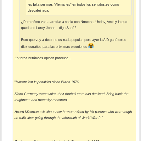
les falta ser mas "Alemanes" en todos los sentidos,es como
descafeinada.
¿Pero cómo vas a arrollar a nadie con Nmecha, Undav, Amiri y lo que
queda de Leroy Johns... digo Sané?
Esto que voy a decir no es nada popular, pero ayer la AfD ganó otros
diez escaños para las próximas elecciones
En foros británicos opinan parecido...
"
Havent lost in penalties since Euros 1976.
Since Germany went woke, their football team has declined. Bring back the
toughness and mentality monsters.
Heard Klinsman talk about how he was raised by his parents who were tough
as nails after going through the aftermath of World War 2."