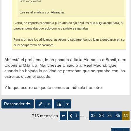
Son muy malos.
Ese es el análisis con Alemania.
Cierto, no importa si ponen a puro ario de ojo azul, es que al igual que Italia, al
parecer pensaba que solo con lo camiste se ganaba.
Pensaron que los africanos, asiaticos o sudamericanos iban a quedarse en su
nivel pauperrimo de siempre.
Ahí está el problema, le ha pasado a Italia,Alemania o Brasil, o en
Clubes al Milan, al Manchester United o al Real Madrid. Que
cuando ha bajado la calidad se pensaban que se ganaba con las
estrellas o con el escudo.
Y lo que ocurre es que te comes un ridículo tras otro.
Responder
Página
36
1
32
33
34
35
715 mensajes
Anterior
--- …
36
de
36