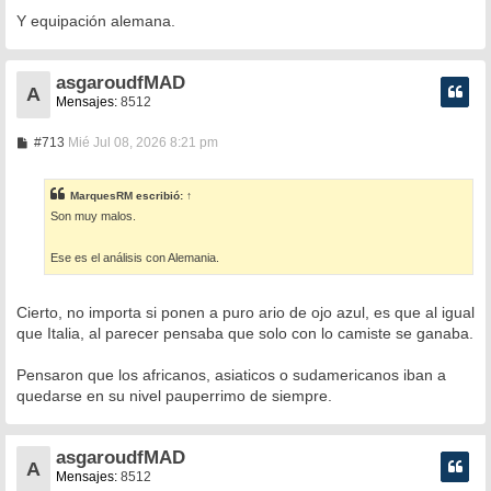
Y equipación alemana.
asgaroudfMAD
A
Mensajes:
8512
M
#713
Mié Jul 08, 2026 8:21 pm
e
n
s
MarquesRM
escribió:
↑
a
Son muy malos.
j
e
Ese es el análisis con Alemania.
Cierto, no importa si ponen a puro ario de ojo azul, es que al igual
que Italia, al parecer pensaba que solo con lo camiste se ganaba.
Pensaron que los africanos, asiaticos o sudamericanos iban a
quedarse en su nivel pauperrimo de siempre.
asgaroudfMAD
A
Mensajes:
8512