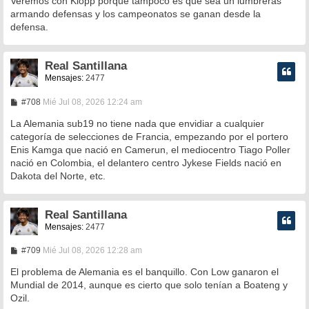
Veremos con Klopp porqué tampoco es que sea un lumbreras
armando defensas y los campeonatos se ganan desde la
defensa.
Real Santillana
Mensajes:
2477
M
#708
Mié Jul 08, 2026 12:24 am
e
n
La Alemania sub19 no tiene nada que envidiar a cualquier
s
categoría de selecciones de Francia, empezando por el portero
a
Enis Kamga que nació en Camerun, el mediocentro Tiago Poller
j
e
nació en Colombia, el delantero centro Jykese Fields nació en
Dakota del Norte, etc.
Real Santillana
Mensajes:
2477
M
#709
Mié Jul 08, 2026 12:28 am
e
n
El problema de Alemania es el banquillo. Con Low ganaron el
s
Mundial de 2014, aunque es cierto que solo tenían a Boateng y
a
Ozil.
j
e