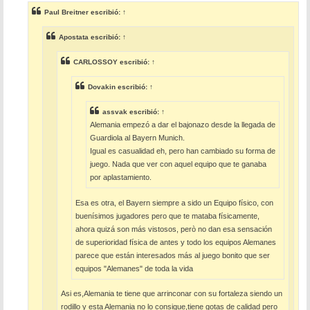
s
Paul Breitner
escribió:
↑
a
j
e
Apostata
escribió:
↑
CARLOSSOY
escribió:
↑
Dovakin
escribió:
↑
assvak
escribió:
↑
Alemania empezó a dar el bajonazo desde la llegada de
Guardiola al Bayern Munich.
Igual es casualidad eh, pero han cambiado su forma de
juego. Nada que ver con aquel equipo que te ganaba
por aplastamiento.
Esa es otra, el Bayern siempre a sido un Equipo físico, con
buenísimos jugadores pero que te mataba físicamente,
ahora quizá son más vistosos, però no dan esa sensación
de superioridad física de antes y todo los equipos Alemanes
parece que están interesados más al juego bonito que ser
equipos "Alemanes" de toda la vida
Asi es,Alemania te tiene que arrinconar con su fortaleza siendo un
rodillo y esta Alemania no lo consigue,tiene gotas de calidad pero