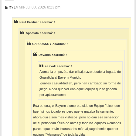
M
#714
Mié Jul 08, 2026 8:23 pm
e
n
s
Paul Breitner
escribió:
↑
a
j
e
Apostata
escribió:
↑
CARLOSSOY
escribió:
↑
Dovakin
escribió:
↑
assvak
escribió:
↑
Alemania empezó a dar el bajonazo desde la llegada de
Guardiola al Bayern Munich.
Igual es casualidad eh, pero han cambiado su forma de
juego. Nada que ver con aquel equipo que te ganaba
por aplastamiento.
Esa es otra, el Bayern siempre a sido un Equipo físico, con
buenísimos jugadores pero que te mataba físicamente,
ahora quizá son más vistosos, però no dan esa sensación
de superioridad física de antes y todo los equipos Alemanes
parece que están interesados más al juego bonito que ser
equipos "Alemanes" de toda la vida