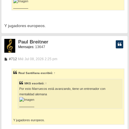
Y jugadores europeos.
Paul Breitner
Mensajes:
13647
M
#712
Mié Jul 08, 2026 2:25 pm
e
n
s
Real Santillana
escribió:
↑
a
j
e
MKG
escribió:
↑
Por esto Marruecos está avanzando, tiene un entrenador con
mentalidad alemana
Y jugadores europeos.