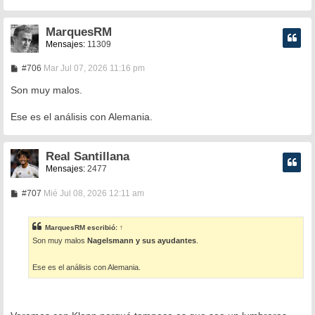
MarquesRM
Mensajes:
11309
M
#706
Mar Jul 07, 2026 11:16 pm
e
n
Son muy malos.
s
a
Ese es el análisis con Alemania.
j
e
Real Santillana
Mensajes:
2477
M
#707
Mié Jul 08, 2026 12:11 am
e
n
s
MarquesRM
escribió:
↑
a
Son muy malos
Nagelsmann y sus ayudantes
.
j
e
Ese es el análisis con Alemania.