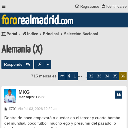
Registrarse
Identificarse
foro
realmadrid
.com
Portal
Índice
Principal
Selección Nacional
Alemania (X)
Responder
Página
36
1
32
33
34
35
715 mensajes
Anterior
--- …
36
de
36
MKG
Mensajes:
17968
M
#701
Vie Jul 03, 2026 12:32 am
e
n
Dentro de poco empezará a quedar en el tercer y cuarto bombo
s
del mundial, poco fútbol, mucho ego y presumir del pasado, o
a