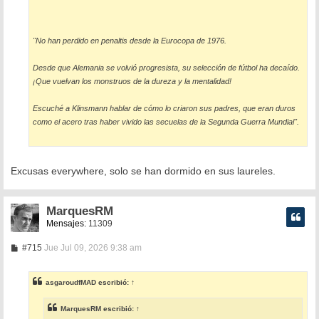
"No han perdido en penaltis desde la Eurocopa de 1976.
Desde que Alemania se volvió progresista, su selección de fútbol ha decaído.
¡Que vuelvan los monstruos de la dureza y la mentalidad!
Escuché a Klinsmann hablar de cómo lo criaron sus padres, que eran duros
como el acero tras haber vivido las secuelas de la Segunda Guerra Mundial".
Excusas everywhere, solo se han dormido en sus laureles.
MarquesRM
Mensajes:
11309
M
#715
Jue Jul 09, 2026 9:38 am
e
n
s
asgaroudfMAD
escribió:
↑
a
j
e
MarquesRM
escribió:
↑