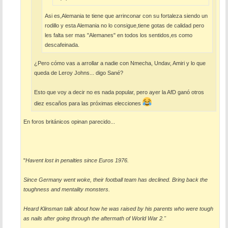
Asi es,Alemania te tiene que arrinconar con su fortaleza siendo un
rodillo y esta Alemania no lo consigue,tiene gotas de calidad pero
les falta ser mas "Alemanes" en todos los sentidos,es como
descafeinada.
¿Pero cómo vas a arrollar a nadie con Nmecha, Undav, Amiri y lo que
queda de Leroy Johns... digo Sané?
Esto que voy a decir no es nada popular, pero ayer la AfD ganó otros
diez escaños para las próximas elecciones
En foros británicos opinan parecido...
"
Havent lost in penalties since Euros 1976.
Since Germany went woke, their football team has declined. Bring back the
toughness and mentality monsters.
Heard Klinsman talk about how he was raised by his parents who were tough
as nails after going through the aftermath of World War 2."