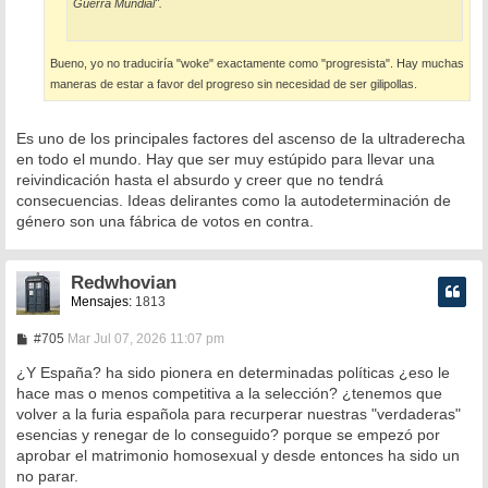
Guerra Mundial".
Bueno, yo no traduciría "woke" exactamente como "progresista". Hay muchas
maneras de estar a favor del progreso sin necesidad de ser gilipollas.
Es uno de los principales factores del ascenso de la ultraderecha
en todo el mundo. Hay que ser muy estúpido para llevar una
reivindicación hasta el absurdo y creer que no tendrá
consecuencias. Ideas delirantes como la autodeterminación de
género son una fábrica de votos en contra.
Redwhovian
Mensajes:
1813
M
#705
Mar Jul 07, 2026 11:07 pm
e
n
¿Y España? ha sido pionera en determinadas políticas ¿eso le
s
hace mas o menos competitiva a la selección? ¿tenemos que
a
volver a la furia española para recurperar nuestras "verdaderas"
j
e
esencias y renegar de lo conseguido? porque se empezó por
aprobar el matrimonio homosexual y desde entonces ha sido un
no parar.