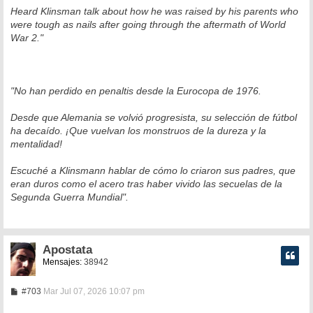
Heard Klinsman talk about how he was raised by his parents who
were tough as nails after going through the aftermath of World
War 2."
"No han perdido en penaltis desde la Eurocopa de 1976.
Desde que Alemania se volvió progresista, su selección de fútbol
ha decaído. ¡Que vuelvan los monstruos de la dureza y la
mentalidad!
Escuché a Klinsmann hablar de cómo lo criaron sus padres, que
eran duros como el acero tras haber vivido las secuelas de la
Segunda Guerra Mundial".
Apostata
Mensajes:
38942
M
#703
Mar Jul 07, 2026 10:07 pm
e
n