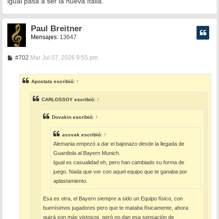
igual pasa a ser la nueva Italia.
j
e
Paul Breitner
Mensajes:
13647
M
#702
Mar Jul 07, 2026 9:55 pm
e
n
s
Apostata
escribió:
↑
a
j
e
CARLOSSOY
escribió:
↑
Dovakin
escribió:
↑
assvak
escribió:
↑
Alemania empezó a dar el bajonazo desde la llegada de
Guardiola al Bayern Munich.
Igual es casualidad eh, pero han cambiado su forma de
juego. Nada que ver con aquel equipo que te ganaba por
aplastamiento.
Esa es otra, el Bayern siempre a sido un Equipo físico, con
buenísimos jugadores pero que te mataba físicamente, ahora
quizá son más vistosos, però no dan esa sensación de