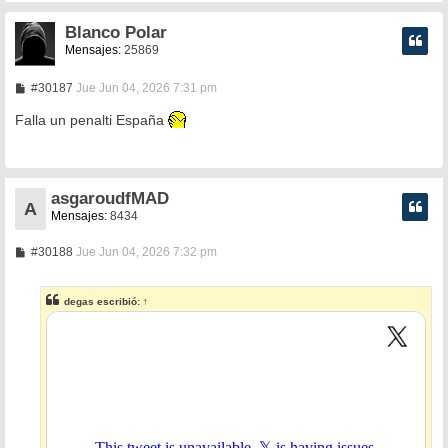
Blanco Polar
Mensajes:
25869
M
#30187
Jue Jun 04, 2026 7:31 pm
e
n
Falla un penalti España
s
a
j
e
asgaroudfMAD
A
Mensajes:
8434
M
#30188
Jue Jun 04, 2026 7:32 pm
e
n
s
degas
escribió:
↑
a
j
e