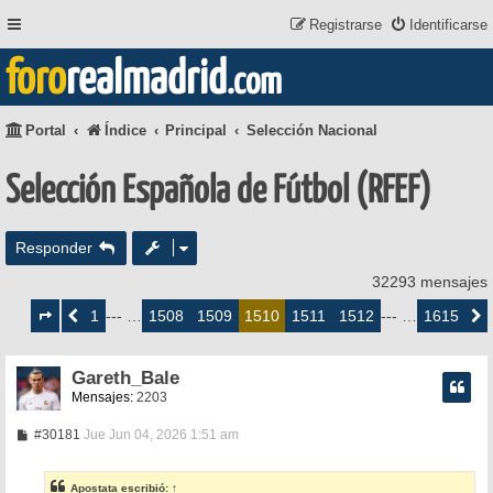
Registrarse
Identificarse
foro
realmadrid
.com
Portal
Índice
Principal
Selección Nacional
Selección Española de Fútbol (RFEF)
Responder
32293 mensajes
Página
1510
1
1508
1509
1511
1512
1615
Anterior
--- …
1510
--- …
Siguie
de
1615
Gareth_Bale
Mensajes:
2203
M
#30181
Jue Jun 04, 2026 1:51 am
e
n
s
Apostata
escribió:
↑