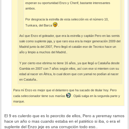
esperan su oportunidad Enzo y Cherif, bastante interesantes
ambos.
Por desgracia la estrella de esta selección es el número 10,
Tunkara, del Barca
.
Así que Enzo el goleador, que era la estrella y capitán Pero en las semis
sale como suplente jaja, y que raro esa era la mejor generación 2009 del
Madrid junto la del 2007, Pero llegó el catalán ese de Tecnico hace un
año y limpio a muchos del Madrid..
Y por cierto ese ebrima no tiene 16 años, ya que llegó a Cataluña desde
Gambia en 2007 con 7 años según ellos, así con ese si mienten con su
edad al nacer en África, lo cual dicen que con yamal no podían al nacer
en Cataluña..
Para mí Enzo es mejor que el delantero que ha sacado de titular hoy. Pero
cada seleccionador tiene sus manías
. Ojalá salga en la segunda parte y
marque.
El 9 es culerdo que es lo peorcito de ellos, Pero a yeremay ramos
hace un año o mas cuando estaba en el patético si iba, o era el
suplente del Enzo jeje es una corrupción todo eso..