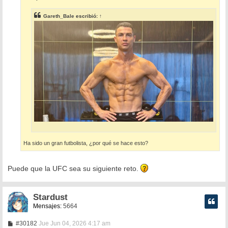
a
j
e
Gareth_Bale
escribió:
↑
Ha sido un gran futbolista, ¿por qué se hace esto?
Puede que la UFC sea su siguiente reto.
Stardust
Mensajes:
5664
M
#30182
Jue Jun 04, 2026 4:17 am