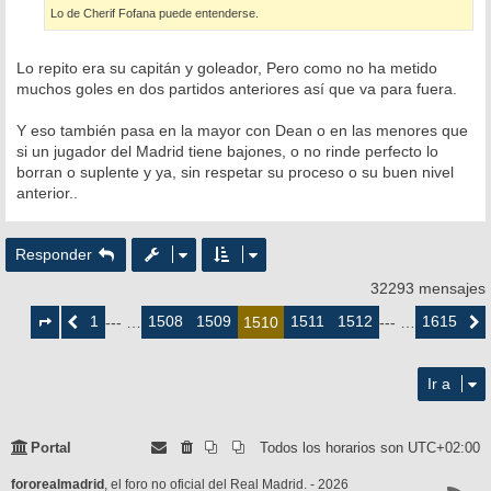
Lo de Cherif Fofana puede entenderse.
Lo repito era su capitán y goleador, Pero como no ha metido
muchos goles en dos partidos anteriores así que va para fuera.
Y eso también pasa en la mayor con Dean o en las menores que
si un jugador del Madrid tiene bajones, o no rinde perfecto lo
borran o suplente y ya, sin respetar su proceso o su buen nivel
anterior..
Responder
32293 mensajes
Página
1510
1
1508
1509
1511
1512
1615
Anterior
--- …
1510
--- …
Siguie
de
1615
Ir a
Portal
Todos los horarios son
UTC+02:00
fororealmadrid
, el foro no oficial del Real Madrid. - 2026