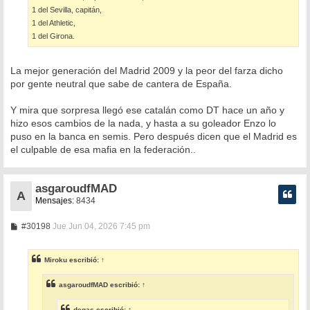
1 del Sevilla, capitán,
1 del Athletic,
1 del Girona.
La mejor generación del Madrid 2009 y la peor del farza dicho
por gente neutral que sabe de cantera de España.
Y mira que sorpresa llegó ese catalán como DT hace un año y
hizo esos cambios de la nada, y hasta a su goleador Enzo lo
puso en la banca en semis. Pero después dicen que el Madrid es
el culpable de esa mafia en la federación..
asgaroudfMAD
A
Mensajes:
8434
M
#30198
Jue Jun 04, 2026 7:45 pm
e
n
s
Miroku
escribió:
↑
a
j
e
asgaroudfMAD
escribió:
↑
degas
escribió:
↑