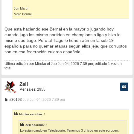
e
Jon Martín
Marc Bernal
Que esta haciendo ese Bernal en la mayor o jugando hoy,
cuando jugo los mismo partidos en champions o liga y hizo lo
mismo que tiago. Pero al Tiago lo tienen aún en la sub 19
española para no quemar etapas según ellos jeje, que corruptos
son en esa federación culerda española..
Última edición por
Miroku
el Jue Jun 04, 2026 7:39 pm, editado 1 vez en
total.
Zell
Mensajes:
2955
M
#30193
Jue Jun 04, 2026 7:39 pm
e
n
s
Miroku
escribió:
↑
a
j
e
Zell
escribió:
↑
Lo están dando en Teledeporte. Tenemos 3 chicos en este europeo,