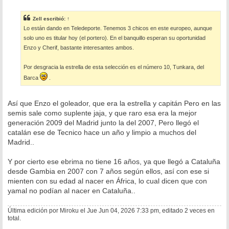
e
n
s
Zell
escribió:
↑
a
Lo están dando en Teledeporte. Tenemos 3 chicos en este europeo, aunque
j
e
solo uno es titular hoy (el portero). En el banquillo esperan su oportunidad
Enzo y Cherif, bastante interesantes ambos.
Por desgracia la estrella de esta selección es el número 10, Tunkara, del
Barca
.
Así que Enzo el goleador, que era la estrella y capitán Pero en las
semis sale como suplente jaja, y que raro esa era la mejor
generación 2009 del Madrid junto la del 2007, Pero llegó el
catalán ese de Tecnico hace un año y limpio a muchos del
Madrid..
Y por cierto ese ebrima no tiene 16 años, ya que llegó a Cataluña
desde Gambia en 2007 con 7 años según ellos, así con ese si
mienten con su edad al nacer en África, lo cual dicen que con
yamal no podían al nacer en Cataluña..
Última edición por
Miroku
el Jue Jun 04, 2026 7:33 pm, editado 2 veces en
total.