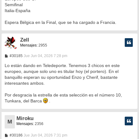
s
Semifinal
a
Italia-España
j
e
Espera Bélgica en la Final, que se ha cargado a Francia.
Zell
Mensajes:
2955
M
#30185
Jue Jun 04, 2026 7:28 pm
e
n
Lo están dando en Teledeporte. Tenemos 3 chicos en este
s
europeo, aunque solo uno es titular hoy (el portero). En el
a
banquillo esperan su oportunidad Enzo y Cherif, bastante
j
e
interesantes ambos.
Por desgracia la estrella de esta selección es el número 10,
Tunkara, del Barca
.
Miroku
M
Mensajes:
2356
M
#30186
Jue Jun 04, 2026 7:31 pm