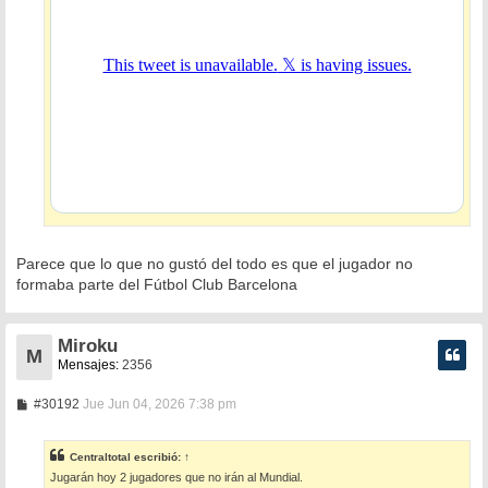
Parece que lo que no gustó del todo es que el jugador no
formaba parte del Fútbol Club Barcelona
Miroku
M
Mensajes:
2356
M
#30192
Jue Jun 04, 2026 7:38 pm
e
n
s
Centraltotal
escribió:
↑
a
Jugarán hoy 2 jugadores que no irán al Mundial.
j