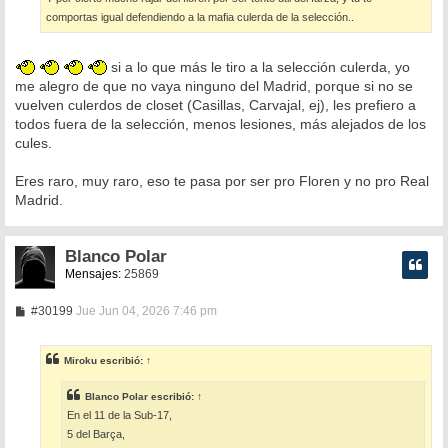
comportas igual defendiendo a la mafia culerda de la selección..
si a lo que más le tiro a la selección culerda, yo
me alegro de que no vaya ninguno del Madrid, porque si no se
vuelven culerdos de closet (Casillas, Carvajal, ej), les prefiero a
todos fuera de la selección, menos lesiones, más alejados de los
cules.
Eres raro, muy raro, eso te pasa por ser pro Floren y no pro Real
Madrid.
Blanco Polar
Mensajes:
25869
M
#30199
Jue Jun 04, 2026 7:46 pm
e
n
s
Miroku
escribió:
↑
a
j
e
Blanco Polar
escribió:
↑
En el 11 de la Sub-17,
5 del Barça,