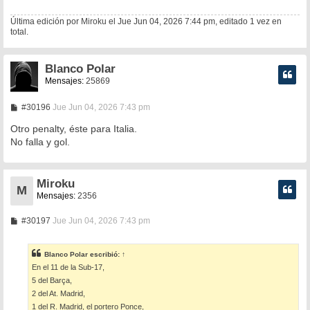
Última edición por
Miroku
el Jue Jun 04, 2026 7:44 pm, editado 1 vez en
total.
Blanco Polar
Mensajes:
25869
M
#30196
Jue Jun 04, 2026 7:43 pm
e
n
Otro penalty, éste para Italia.
s
No falla y gol.
a
j
e
Miroku
M
Mensajes:
2356
M
#30197
Jue Jun 04, 2026 7:43 pm
e
n
s
Blanco Polar
escribió:
↑
a
En el 11 de la Sub-17,
j
e
5 del Barça,
2 del At. Madrid,
1 del R. Madrid, el portero Ponce,