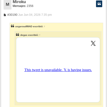
Miroku
M
Mensajes:
2356
M
#30190
Jue Jun 04, 2026 7:35 pm
e
n
s
asgaroudfMAD
escribió:
↑
a
j
e
degas
escribió:
↑