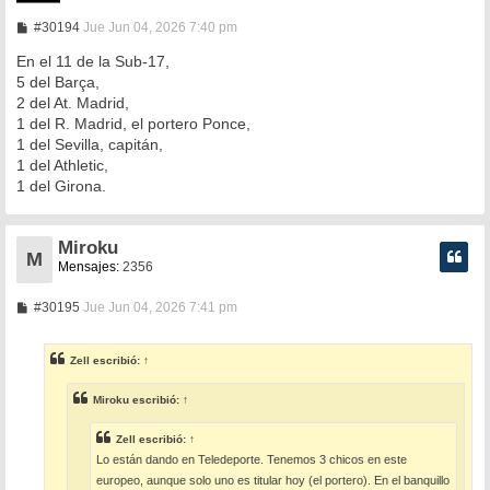
M
#30194
Jue Jun 04, 2026 7:40 pm
e
n
En el 11 de la Sub-17,
s
5 del Barça,
a
2 del At. Madrid,
j
e
1 del R. Madrid, el portero Ponce,
1 del Sevilla, capitán,
1 del Athletic,
1 del Girona.
Miroku
M
Mensajes:
2356
M
#30195
Jue Jun 04, 2026 7:41 pm
e
n
s
Zell
escribió:
↑
a
j
e
Miroku
escribió:
↑
Zell
escribió:
↑
Lo están dando en Teledeporte. Tenemos 3 chicos en este
europeo, aunque solo uno es titular hoy (el portero). En el banquillo