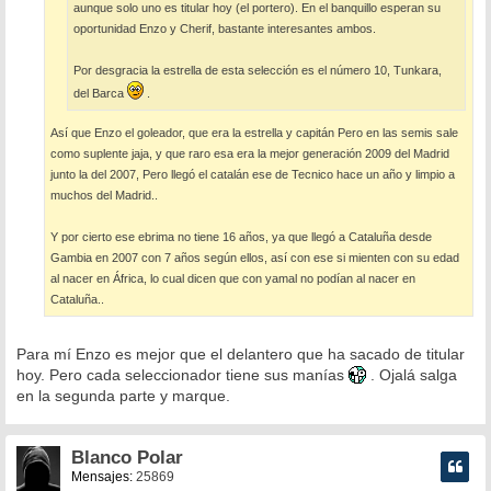
aunque solo uno es titular hoy (el portero). En el banquillo esperan su
oportunidad Enzo y Cherif, bastante interesantes ambos.
Por desgracia la estrella de esta selección es el número 10, Tunkara,
del Barca
.
Así que Enzo el goleador, que era la estrella y capitán Pero en las semis sale
como suplente jaja, y que raro esa era la mejor generación 2009 del Madrid
junto la del 2007, Pero llegó el catalán ese de Tecnico hace un año y limpio a
muchos del Madrid..
Y por cierto ese ebrima no tiene 16 años, ya que llegó a Cataluña desde
Gambia en 2007 con 7 años según ellos, así con ese si mienten con su edad
al nacer en África, lo cual dicen que con yamal no podían al nacer en
Cataluña..
Para mí Enzo es mejor que el delantero que ha sacado de titular
hoy. Pero cada seleccionador tiene sus manías
. Ojalá salga
en la segunda parte y marque.
Blanco Polar
Mensajes:
25869