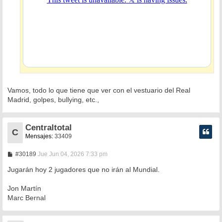
Vamos, todo lo que tiene que ver con el vestuario del Real
Madrid, golpes, bullying, etc.,
Centraltotal
C
Mensajes:
33409
M
#30189
Jue Jun 04, 2026 7:33 pm
e
n
Jugarán hoy 2 jugadores que no irán al Mundial.
s
a
Jon Martín
j
e
Marc Bernal