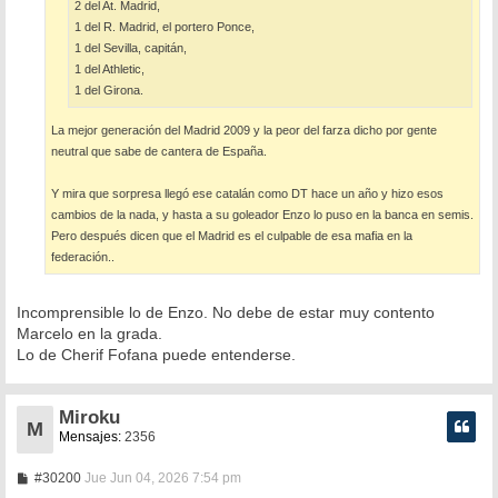
2 del At. Madrid,
1 del R. Madrid, el portero Ponce,
1 del Sevilla, capitán,
1 del Athletic,
1 del Girona.
La mejor generación del Madrid 2009 y la peor del farza dicho por gente
neutral que sabe de cantera de España.
Y mira que sorpresa llegó ese catalán como DT hace un año y hizo esos
cambios de la nada, y hasta a su goleador Enzo lo puso en la banca en semis.
Pero después dicen que el Madrid es el culpable de esa mafia en la
federación..
Incomprensible lo de Enzo. No debe de estar muy contento
Marcelo en la grada.
Lo de Cherif Fofana puede entenderse.
Miroku
M
Mensajes:
2356
M
#30200
Jue Jun 04, 2026 7:54 pm
e