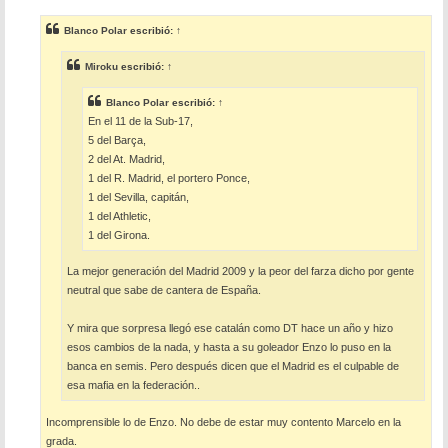
n
s
Blanco Polar
escribió:
↑
a
j
e
Miroku
escribió:
↑
Blanco Polar
escribió:
↑
En el 11 de la Sub-17,
5 del Barça,
2 del At. Madrid,
1 del R. Madrid, el portero Ponce,
1 del Sevilla, capitán,
1 del Athletic,
1 del Girona.
La mejor generación del Madrid 2009 y la peor del farza dicho por gente
neutral que sabe de cantera de España.
Y mira que sorpresa llegó ese catalán como DT hace un año y hizo
esos cambios de la nada, y hasta a su goleador Enzo lo puso en la
banca en semis. Pero después dicen que el Madrid es el culpable de
esa mafia en la federación..
Incomprensible lo de Enzo. No debe de estar muy contento Marcelo en la
grada.