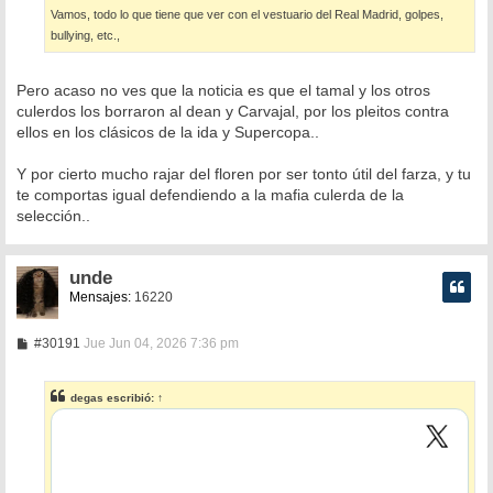
Vamos, todo lo que tiene que ver con el vestuario del Real Madrid, golpes,
bullying, etc.,
Pero acaso no ves que la noticia es que el tamal y los otros
culerdos los borraron al dean y Carvajal, por los pleitos contra
ellos en los clásicos de la ida y Supercopa..
Y por cierto mucho rajar del floren por ser tonto útil del farza, y tu
te comportas igual defendiendo a la mafia culerda de la
selección..
unde
Mensajes:
16220
M
#30191
Jue Jun 04, 2026 7:36 pm
e
n
s
degas
escribió:
↑
a
j
e