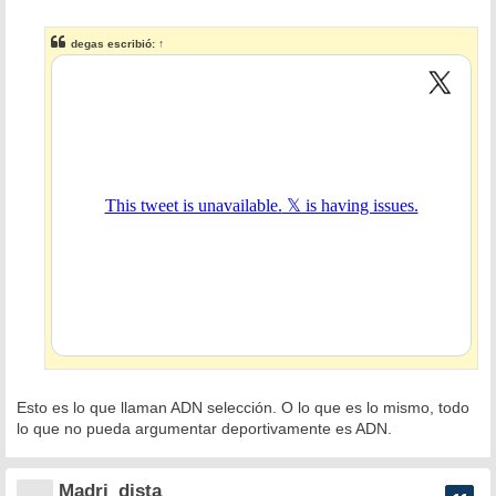
e
n
s
degas
escribió:
↑
a
j
e
Esto es lo que llaman ADN selección. O lo que es lo mismo, todo
lo que no pueda argumentar deportivamente es ADN.
Madri_dista