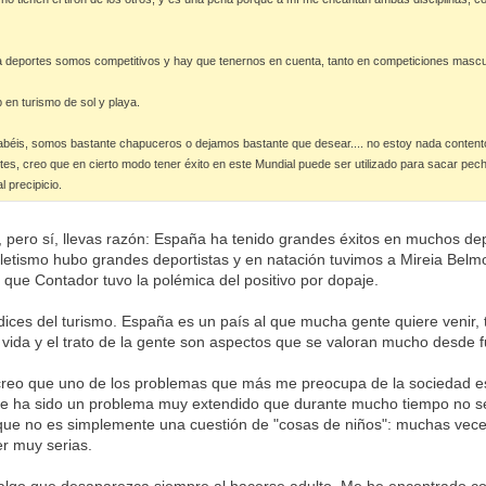
 deportes somos competitivos y hay que tenernos en cuenta, tanto en competiciones masc
en turismo de sol y playa.
abéis, somos bastante chapuceros o dejamos bastante que desear.... no estoy nada contento
s, creo que en cierto modo tener éxito en este Mundial puede ser utilizado para sacar pech
l precipicio.
l, pero sí, llevas razón: España ha tenido grandes éxitos en muchos d
tletismo hubo grandes deportistas y en natación tuvimos a Mireia Belm
que Contador tuvo la polémica del positivo por dopaje.
dices del turismo. España es un país al que mucha gente quiere venir, t
vida y el trato de la gente son aspectos que se valoran mucho desde f
 creo que uno de los problemas que más me preocupa de la sociedad esp
e ha sido un problema muy extendido que durante mucho tiempo no se 
ue no es simplemente una cuestión de "cosas de niños": muchas veces
r muy serias.
algo que desaparezca siempre al hacerse adulto. Me he encontrado c