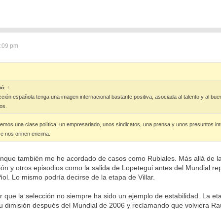
2:09 pm
ió:
↑
cción española tenga una imagen internacional bastante positiva, asociada al talento y al bu
os.
mos una clase política, un empresariado, unos sindicatos, una prensa y unos presuntos int
 se nos orinen encima.
unque también me he acordado de casos como Rubiales. Más allá de l
ión y otros episodios como la salida de Lopetegui antes del Mundial 
ñol. Lo mismo podría decirse de la etapa de Villar.
 que la selección no siempre ha sido un ejemplo de estabilidad. La e
 dimisión después del Mundial de 2006 y reclamando que volviera Raú