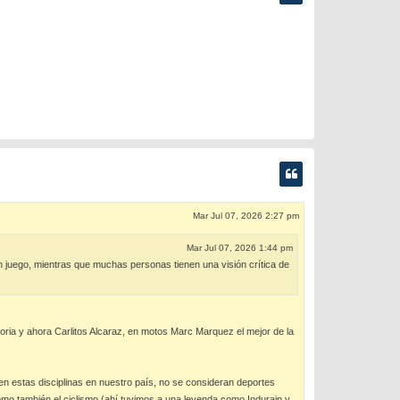
Mar Jul 07, 2026 2:27 pm
Mar Jul 07, 2026 1:44 pm
en juego, mientras que muchas personas tienen una visión crítica de
ria y ahora Carlitos Alcaraz, en motos Marc Marquez el mejor de la
n estas disciplinas en nuestro país, no se consideran deportes
como también el.ciclismo (ahí tuvimos a una leyenda como Indurain y