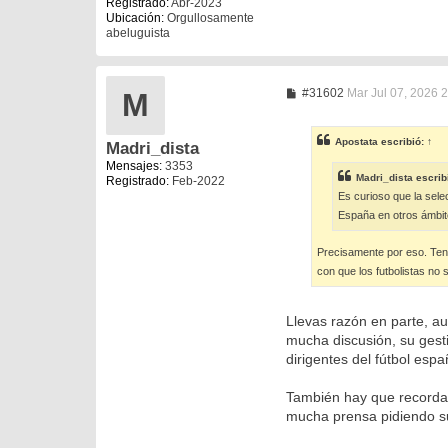
Registrado:
Abr-2023
Ubicación:
Orgullosamente
abeluguista
M
#31602
Mar Jul 07, 2026 
M
e
n
s
Apostata
escribió:
↑
Madri_dista
a
j
Mensajes:
3353
e
Madri_dista
escrib
Registrado:
Feb-2022
Es curioso que la sele
España en otros ámbit
Precisamente por eso. Tene
con que los futbolistas no
Llevas razón en parte, a
mucha discusión, su gest
dirigentes del fútbol espa
También hay que recordar
mucha prensa pidiendo su