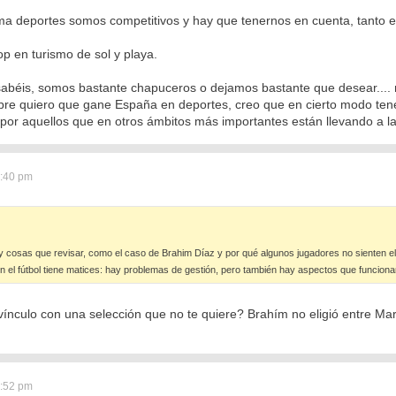
ma deportes somos competitivos y hay que tenernos en cuenta, tanto 
p en turismo de sol y playa.
sabéis, somos bastante chapuceros o dejamos bastante que desear.... 
re quiero que gane España en deportes, creo que en cierto modo tener
por aquellos que en otros ámbitos más importantes están llevando a la 
2:40 pm
 cosas que revisar, como el caso de Brahim Díaz y por qué algunos jugadores no sienten el
 el fútbol tiene matices: hay problemas de gestión, pero también hay aspectos que funciona
vínculo con una selección que no te quiere? Brahím no eligió entre Ma
2:52 pm