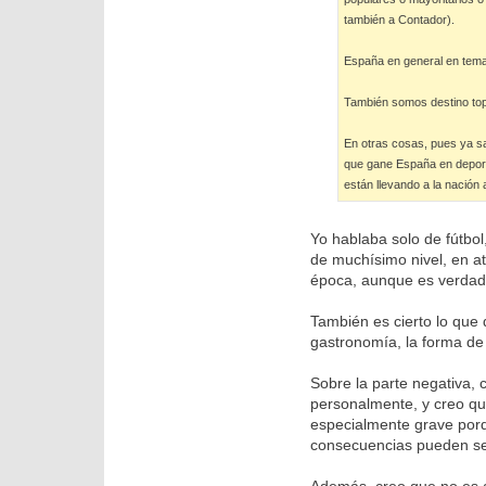
también a Contador).
España en general en tema
También somos destino top 
En otras cosas, pues ya s
que gane España en deporte
están llevando a la nación a
Yo hablaba solo de fútbo
de muchísimo nivel, en a
época, aunque es verdad 
También es cierto lo que 
gastronomía, la forma de 
Sobre la parte negativa,
personalmente, y creo qu
especialmente grave porq
consecuencias pueden se
Además, creo que no es 