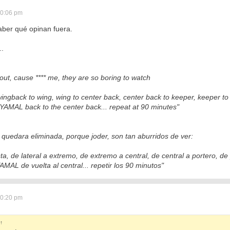
10:06 pm
aber qué opinan fuera.
..
 out, cause **** me, they are so boring to watch
wingback to wing, wing to center back, center back to keeper, keeper t
AL back to the center back... repeat at 90 minutes"
quedara eliminada, porque joder, son tan aburridos de ver:
, de lateral a extremo, de extremo a central, de central a portero, de p
L de vuelta al central... repetir los 90 minutos"
10:20 pm
↑