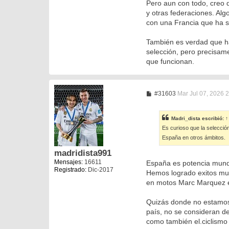
Pero aun con todo, creo q
y otras federaciones. Al
con una Francia que ha s
También es verdad que ha
selección, pero precisam
que funcionan.
M
#31603
Mar Jul 07, 2026 
e
n
s
Madri_dista
escribió:
↑
a
Es curioso que la selecció
j
e
España en otros ámbitos.
madridista991
Mensajes:
16611
España es potencia mundia
Registrado:
Dic-2017
Hemos logrado exitos mun
en motos Marc Marquez el 
Quizás donde no estamos 
país, no se consideran de
como también el.ciclismo