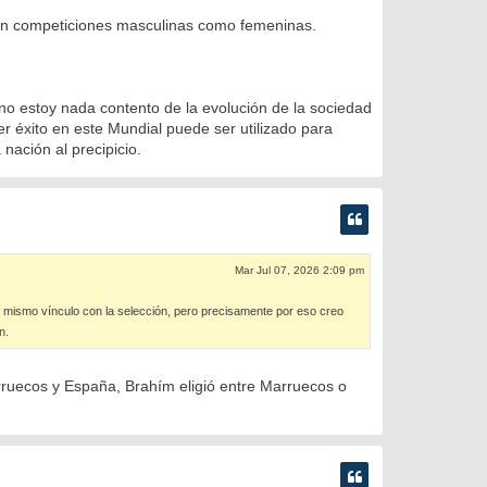
en competiciones masculinas como femeninas.
no estoy nada contento de la evolución de la sociedad
 éxito en este Mundial puede ser utilizado para
nación al precipicio.
Mar Jul 07, 2026 2:09 pm
 mismo vínculo con la selección, pero precisamente por eso creo
n.
rruecos y España, Brahím eligió entre Marruecos o