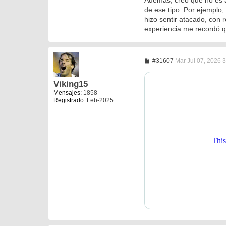
de ese tipo. Por ejemplo
hizo sentir atacado, con
experiencia me recordó qu
M
#31607
Mar Jul 07, 2026 
e
n
s
Viking15
a
Mensajes:
1858
j
Registrado:
Feb-2025
e