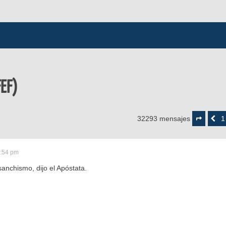
FEF)
Página
1581
1
32293 mensajes
Anterior
de
1615
1:54 pm
sanchismo, dijo el Apóstata.