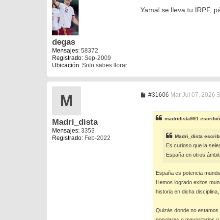
e
n
Yamal se lleva tu IRPF, p
s
a
j
e
degas
Mensajes:
58372
Registrado:
Sep-2009
Ubicación:
Solo sabes llorar
M
#31606
Mar Jul 07, 2026 
M
e
n
s
madridista991
escribi
Madri_dista
a
j
Mensajes:
3353
e
Madri_dista
escrib
Registrado:
Feb-2022
Es curioso que la sele
España en otros ámbit
España es potencia mundial
Hemos logrado exitos mundi
historia en dicha disciplin
Quizás donde no estamos pe
populares o mayoritarios o