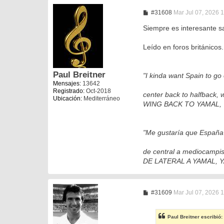
M
#31608
Mar Jul 07, 2026 
e
n
Siempre es interesante s
s
a
Leído en foros británicos.
j
e
Paul Breitner
"I kinda want Spain to go
Mensajes:
13642
Registrado:
Oct-2018
center back to halfback, 
Ubicación:
Mediterráneo
WING BACK TO YAMAL, YAM
"Me gustaría que España 
de central a mediocampista
DE LATERAL A YAMAL, YAMA
M
#31609
Mar Jul 07, 2026 
e
n
s
Paul Breitner
escribió:
a