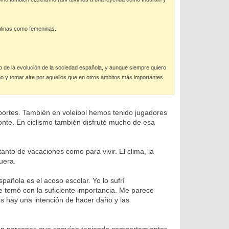
ulinas como femeninas.
 de la evolución de la sociedad española, y aunque siempre quiero
o y tomar aire por aquellos que en otros ámbitos más importantes
eportes. También en voleibol hemos tenido jugadores
onte. En ciclismo también disfruté mucho de esa
anto de vacaciones como para vivir. El clima, la
uera.
añola es el acoso escolar. Yo lo sufrí
tomó con la suficiente importancia. Me parece
 hay una intención de hacer daño y las
on personas que seguían teniendo comportamientos