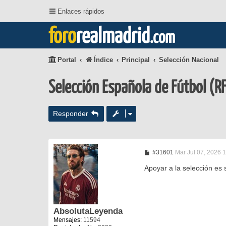
Enlaces rápidos
foro
realmadrid
.com
Portal
Índice
Principal
Selección Nacional
Selección Española de Fútbol (R
Responder
M
#31601
Mar Jul 07, 2026 
e
n
Apoyar a la selección es 
s
a
j
e
AbsolutaLeyenda
Mensajes:
11594