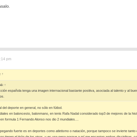
ásalo.
3:14 pm
ó:
↑
ió:
↑
cción española tenga una imagen internacional bastante positiva, asociada al talento y al bu
os.
 del deporte en general, no sólo en fútbol.
ales en baloncesto, balonmano, en tenis Rafa Nadal considerado top3 de mejores de la histo
a, en formula 1 Fernando Alonso nos dio 2 mundiales....
gando fuerte es en deportes como atletismo o natación, porque tampoco se invierte tanto e
 no tienen el tirón de los otros, y es una pena porque a mí me encantan ambas disciplinas, 