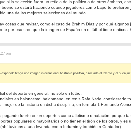
ue si la selección fuera un reflejo de la política o de otros ámbitos, 
go bueno se estará haciendo cuando jugadores como Laporte prefieren j
ido una de las mejores selecciones del mundo.
y cosas que revisar, como el caso de Brahim Díaz y por qué algunos j
ente por eso creo que la imagen de España en el fútbol tiene matices:
2:27 pm
n española tenga una imagen internacional bastante positiva, asociada al talento y al buen j
l del deporte en general, no sólo en fútbol.
diales en baloncesto, balonmano, en tenis Rafa Nadal considerado top3
mejor de la historia en dicha disciplina, en formula 1 Fernando Alonso
pegando fuerte es en deportes como atletismo o natación, porque tamp
portes populares o mayoritarios o no tienen el tirón de los otros, y 
 (ahí tuvimos a una leyenda como Indurain y también a Contador).