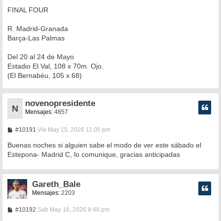
e
n
FINAL FOUR
s
a
R. Madrid-Granada
j
e
Barça-Las Palmas
Del 20 al 24 de Mayo
Estadio El Val, 108 x 70m. Ojo.
(El Bernabéu, 105 x 68)
novenopresidente
N
Mensajes:
4857
M
#10191
Vie May 15, 2026 11:05 pm
e
n
Buenas noches si alguien sabe el modo de ver este sábado el
s
Estepona- Madrid C, lo comunique, gracias anticipadas
a
j
e
Gareth_Bale
Mensajes:
2203
M
#10192
Sab May 16, 2026 8:48 pm
e