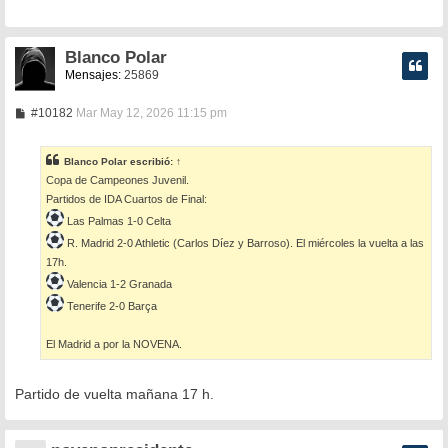
a
j
e
Blanco Polar
Mensajes:
25869
M
#10182
Mar May 12, 2026 11:15 pm
e
n
s
Blanco Polar
escribió:
↑
a
Copa de Campeones Juvenil.
j
e
Partidos de IDA Cuartos de Final:
Las Palmas 1-0 Celta
R. Madrid 2-0 Athletic (Carlos Díez y Barroso). El miércoles la vuelta a las
17h.
Valencia 1-2 Granada
Tenerife 2-0 Barça
El Madrid a por la NOVENA.
Partido de vuelta mañana 17 h.