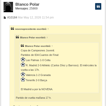
Blanco Polar
Mensajes:
25869
M
#10184
Mar May 12, 2026 11:54 pm
e
n
s
novenopresidente
escribió:
↑
a
j
e
Blanco Polar
escribió:
↑
Blanco Polar
escribió:
↑
Copa de Campeones Juvenil.
Partidos de IDA Cuartos de Final:
Las Palmas 1-0 Celta
R. Madrid 2-0 Athletic (Carlos Díez y Barroso). El miércoles la
vuelta a las 17h.
Valencia 1-2 Granada
Tenerife 2-0 Barça
El Madrid a por la NOVENA.
Partido de vuelta mañana 17 h.