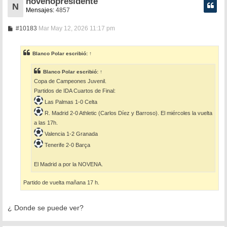
novenopresidente
N
Mensajes:
4857
M
#10183
Mar May 12, 2026 11:17 pm
e
n
s
Blanco Polar
escribió:
↑
a
j
e
Blanco Polar
escribió:
↑
Copa de Campeones Juvenil.
Partidos de IDA Cuartos de Final:
Las Palmas 1-0 Celta
R. Madrid 2-0 Athletic (Carlos Díez y Barroso). El miércoles la vuelta
a las 17h.
Valencia 1-2 Granada
Tenerife 2-0 Barça
El Madrid a por la NOVENA.
Partido de vuelta mañana 17 h.
¿ Donde se puede ver?