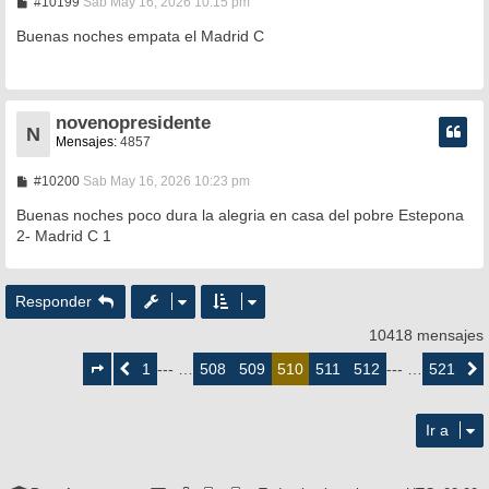
M
#10199
Sab May 16, 2026 10:15 pm
e
n
Buenas noches empata el Madrid C
s
a
j
e
novenopresidente
N
Mensajes:
4857
M
#10200
Sab May 16, 2026 10:23 pm
e
n
Buenas noches poco dura la alegria en casa del pobre Estepona
s
2- Madrid C 1
a
j
e
Responder
10418 mensajes
Página
510
1
508
509
511
512
521
Anterior
--- …
510
--- …
Siguie
de
521
Ir a