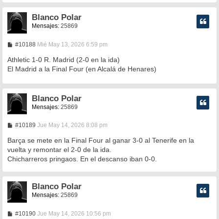
Blanco Polar
Mensajes:
25869
M
#10188
Mié May 13, 2026 6:59 pm
e
n
Athletic 1-0 R. Madrid (2-0 en la ida)
s
El Madrid a la Final Four (en Alcalá de Henares)
a
j
e
Blanco Polar
Mensajes:
25869
M
#10189
Jue May 14, 2026 8:08 pm
e
n
Barça se mete en la Final Four al ganar 3-0 al Tenerife en la
s
vuelta y remontar el 2-0 de la ida.
a
Chicharreros pringaos. En el descanso iban 0-0.
j
e
Blanco Polar
Mensajes:
25869
M
#10190
Jue May 14, 2026 10:56 pm