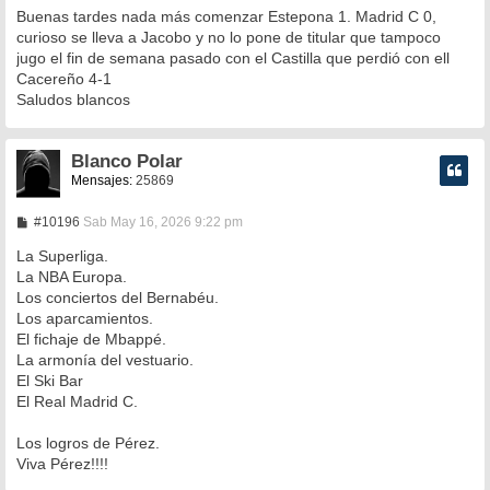
n
Buenas tardes nada más comenzar Estepona 1. Madrid C 0,
s
curioso se lleva a Jacobo y no lo pone de titular que tampoco
a
jugo el fin de semana pasado con el Castilla que perdió con ell
j
e
Cacereño 4-1
Saludos blancos
Blanco Polar
Mensajes:
25869
M
#10196
Sab May 16, 2026 9:22 pm
e
n
La Superliga.
s
La NBA Europa.
a
Los conciertos del Bernabéu.
j
e
Los aparcamientos.
El fichaje de Mbappé.
La armonía del vestuario.
El Ski Bar
El Real Madrid C.
Los logros de Pérez.
Viva Pérez!!!!