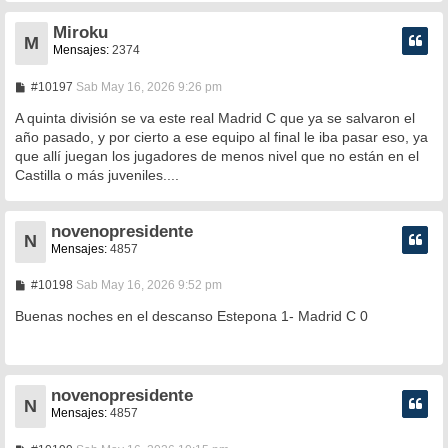
Miroku
M
Mensajes:
2374
M
#10197
Sab May 16, 2026 9:26 pm
e
n
A quinta división se va este real Madrid C que ya se salvaron el
s
año pasado, y por cierto a ese equipo al final le iba pasar eso, ya
a
que allí juegan los jugadores de menos nivel que no están en el
j
e
Castilla o más juveniles....
novenopresidente
N
Mensajes:
4857
M
#10198
Sab May 16, 2026 9:52 pm
e
n
Buenas noches en el descanso Estepona 1- Madrid C 0
s
a
j
e
novenopresidente
N
Mensajes:
4857