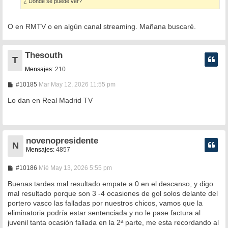
¿ Donde se puede ver?
O en RMTV o en algún canal streaming. Mañana buscaré.
Thesouth
T
Mensajes:
210
M
#10185
Mar May 12, 2026 11:55 pm
e
n
Lo dan en Real Madrid TV
s
a
j
e
novenopresidente
N
Mensajes:
4857
M
#10186
Mié May 13, 2026 5:55 pm
e
n
Buenas tardes mal resultado empate a 0 en el descanso, y digo
s
mal resultado porque son 3 -4 ocasiones de gol solos delante del
a
portero vasco las falladas por nuestros chicos, vamos que la
j
e
eliminatoria podría estar sentenciada y no le pase factura al
juvenil tanta ocasión fallada en la 2ª parte, me esta recordando al