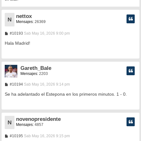
nettox
N
Mensajes:
26369
M
#10193
Sab May 16, 2026 9:00 pm
e
n
Hala Madrid!
s
a
j
e
Gareth_Bale
Mensajes:
2203
M
#10194
Sab May 16, 2026 9:14 pm
e
n
Se ha adelantado el Estepona en los primeros minutos. 1 - 0.
s
a
j
e
novenopresidente
N
Mensajes:
4857
M
#10195
Sab May 16, 2026 9:15 pm
e