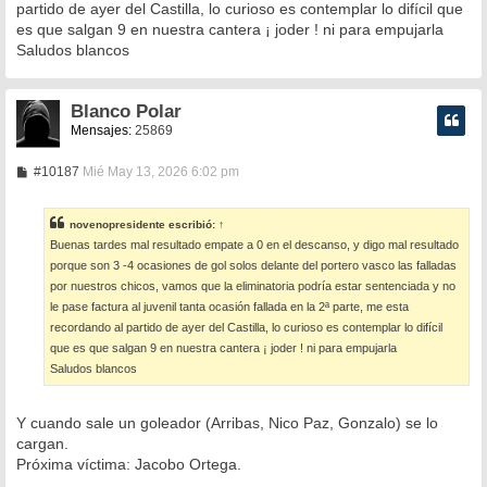
partido de ayer del Castilla, lo curioso es contemplar lo difícil que
es que salgan 9 en nuestra cantera ¡ joder ! ni para empujarla
Saludos blancos
Blanco Polar
Mensajes:
25869
M
#10187
Mié May 13, 2026 6:02 pm
e
n
s
novenopresidente
escribió:
↑
a
Buenas tardes mal resultado empate a 0 en el descanso, y digo mal resultado
j
e
porque son 3 -4 ocasiones de gol solos delante del portero vasco las falladas
por nuestros chicos, vamos que la eliminatoria podría estar sentenciada y no
le pase factura al juvenil tanta ocasión fallada en la 2ª parte, me esta
recordando al partido de ayer del Castilla, lo curioso es contemplar lo difícil
que es que salgan 9 en nuestra cantera ¡ joder ! ni para empujarla
Saludos blancos
Y cuando sale un goleador (Arribas, Nico Paz, Gonzalo) se lo
cargan.
Próxima víctima: Jacobo Ortega.