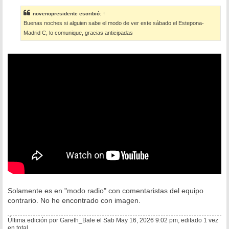
n
s
novenopresidente
escribió:
↑
a
Buenas noches si alguien sabe el modo de ver este sábado el Estepona-
j
e
Madrid C, lo comunique, gracias anticipadas
Solamente es en "modo radio" con comentaristas del equipo
contrario. No he encontrado con imagen.
Última edición por
Gareth_Bale
el Sab May 16, 2026 9:02 pm, editado 1 vez
en total.