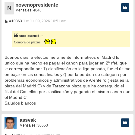
novenopresidente
N
Mensajes:
4846
M
#10363
Jue Jul 09, 2026 10:51 am
e
n
s
unde
escribió:
↑
a
j
Compra de plazas...
e
Buenos días, a efectos meramente informativos el Madrid lo
único que ha hecho es pagar el canon para jugar en 2ª rfef, que
le correspondía por 1) clasificación en la liga pasada, fue el último
en bajar en las series finales y2) por la perdida de categoria por
problemas económicos y administrativos de Arenteiro ( esta es la
plaza del Madrid C) y de Tarazona plaza que ha conseguido el
filial del Castellón por clasificación y pagando el mismo canon que
el Madrid C
Saludos blancos
assvak
Mensajes:
30553