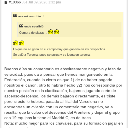
M
#10366
Jue Jul 09, 2026 1:32 pm
e
n
s
assvak
escribió:
↑
a
j
e
unde
escribió:
↑
Compra de plazas...
Lo que no se gana en el campo hay que ganarlo en los despachos.
Se bajó a Tercera, pues se purga y se juega en tercera.
Buenos días su comentario es absolutamente negativo y falto de
veracidad, pues da a pensar que hemos mangoneado en la
Federación, cuando lo cierto es que 1) de no haber pagado
nosotros el canon, otro lo habría hecho y2) nos correspondía por
nuestra posición en la clasificación, bajamos jugando serie de
ascenso-descenso, los demás bajaron directamente, es triste
pero si esto le hubiera pasado al filial del Varcelona no
encuentras un cvlerdo con un comentario tan negativo, va a
resultar que la culpa del descenso del Arenteiro y dejar el grupo
con 19 equipos la tiene el Madrid C, es de traca
Nota: mucho mejor para los chavales, para su formación jugar en