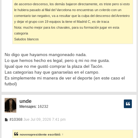
de ascenso-descenso, los demás bajaron directamente, es triste pero si esto
le hubiera pasado al filial del Varcelona no encuentras un cvlerdo con un
comentario tan negativo, va a resultar que la culpa del descenso del Arenteiro
y dejar el grupo con 19 equipos la tiene el Madrid C, es de traca
Nota: mucho mejor para los chavales, para su formación jugar en esta
categoria
Saludos blancos
No digo que hayamos mangoneado nada.
Lo que hemos hecho es legal, pero q mi no me gusta.
Igual que no me gustó comprar la plaza del Tacón.
Las categorias hay que ganarselas en el campo.
Es simplemente mi manera de ver el deporte (en este caso el
futbol)
unde
Mensajes:
16232
M
#10368
Jue Jul 09, 2026 7:41 pm
e
n
s
novenopresidente
escribió:
↑
a