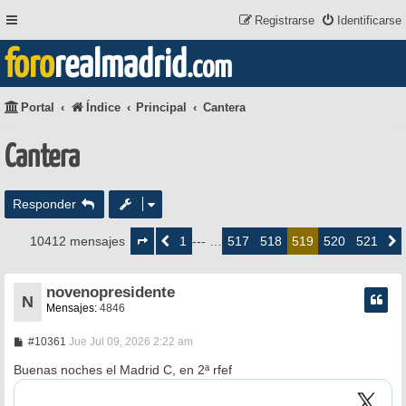
Registrarse
Identificarse
foro
realmadrid
.com
Portal
Índice
Principal
Cantera
Cantera
Responder
Página
519
1
517
518
520
521
10412 mensajes
Anterior
--- …
519
Siguie
de
521
novenopresidente
N
Mensajes:
4846
M
#10361
Jue Jul 09, 2026 2:22 am
e
n
Buenas noches el Madrid C, en 2ª rfef
s
a
j