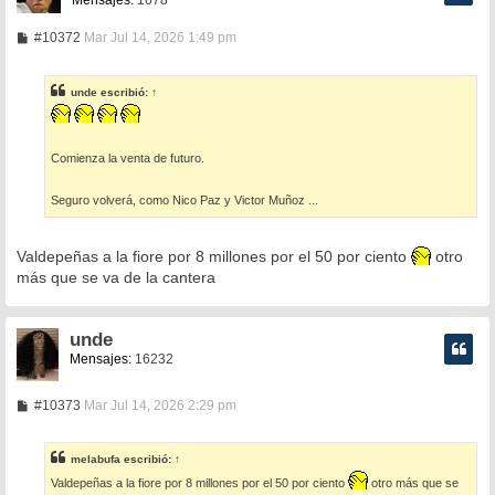
Mensajes:
1678
M
#10372
Mar Jul 14, 2026 1:49 pm
e
n
s
unde
escribió:
↑
a
j
e
Comienza la venta de futuro.
Seguro volverá, como Nico Paz y Victor Muñoz ...
Valdepeñas a la fiore por 8 millones por el 50 por ciento
otro
más que se va de la cantera
unde
Mensajes:
16232
M
#10373
Mar Jul 14, 2026 2:29 pm
e
n
s
melabufa
escribió:
↑
a
j
Valdepeñas a la fiore por 8 millones por el 50 por ciento
otro más que se