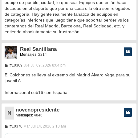
equipo de pueblo, ciudad, lo que sea. Equipos que están hace
décadas en el deporte que por una cosa o la otra son relegados
de categoría. Hay gente realmente fanática de equipos en
categorías inferiores que luego tiene que soportar perder vs los
canteranos del Real Madrid, Barcelona, Real Sociedad, etc. y
entiendo absolutamente su frustración.
Real Santillana
Mensajes:
2214
M
#10369
Jue Jul 09, 2026 8:04 pm
e
n
El Colchones se lleva al extremo del Madrid Álvaro Vega para su
s
juvenil A.
a
j
e
Internacional sub16 con España.
novenopresidente
N
Mensajes:
4846
M
#10370
Mar Jul 14, 2026 2:13 am
e
n