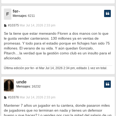
fer-
F
Mensajes:
6211
M
#10375
Mar Jul 14, 2026 2:33 pm
e
n
Se la tiene que estar meneando Floren a dos manos con lo que
s
le gusta vender canteranos. 130 millones ya en ventas de
a
promesas. Y todo para el estadio porque en fichajes han sido 75
j
e
millones. El verano de su vida. Y aún quedan Gonzalo,
Pitarch....la verdad que la gestión como club es un insulto para el
aficionado.
Última edición por
fer-
el Mar Jul 14, 2026 2:34 pm, editado 1 vez en total.
unde
Mensajes:
16232
M
#10376
Mar Jul 14, 2026 2:33 pm
e
n
Mantener 7 años un jugador en tu cantera, donde pasaron miles
s
de jugadores que no terminan en nada y tienes un defensor
a
bueno y que haces? Lo vendes por casi la mitad del salario de un
j