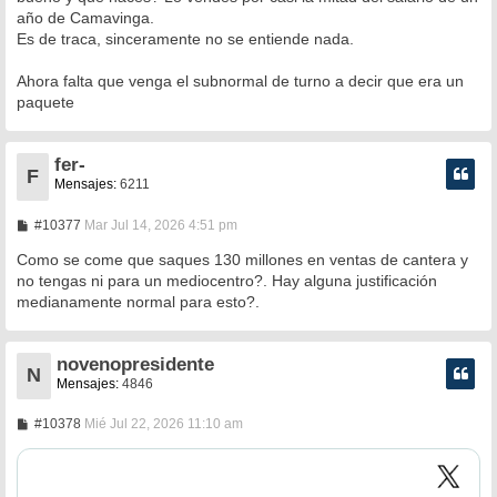
e
año de Camavinga.
Es de traca, sinceramente no se entiende nada.
Ahora falta que venga el subnormal de turno a decir que era un
paquete
fer-
F
Mensajes:
6211
M
#10377
Mar Jul 14, 2026 4:51 pm
e
n
Como se come que saques 130 millones en ventas de cantera y
s
no tengas ni para un mediocentro?. Hay alguna justificación
a
medianamente normal para esto?.
j
e
novenopresidente
N
Mensajes:
4846
M
#10378
Mié Jul 22, 2026 11:10 am
e
n
s
a