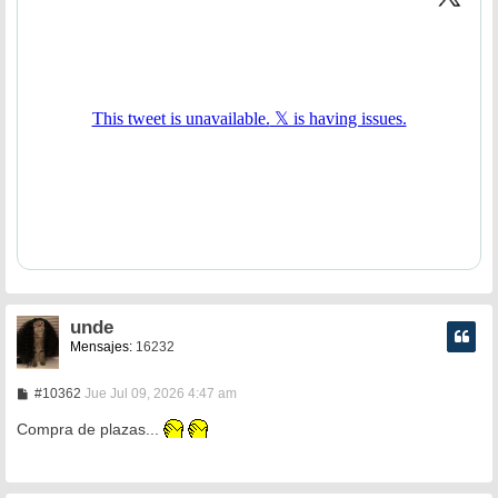
e
unde
Mensajes:
16232
M
#10362
Jue Jul 09, 2026 4:47 am
e
n
Compra de plazas...
s
a
j
e