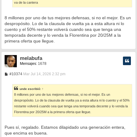
e
va de la cantera
8 millones por uno de tus mejores defensas, si no el mejor. Es un
despropósito. Lo de la clausula de vuelta ya a esta altura ni lo
cuento y el 50% restante volverá cuando sea que tenga una
temporada decente y lo venda la Florentina por 20/25M a la
primera oferta que llegue.
melabufa
Mensajes:
1678
M
#10374
Mar Jul 14, 2026 2:32 pm
e
n
s
unde
escribió:
↑
a
8 millones por uno de tus mejores defensas, si no el mejor. Es un
j
e
despropósito. Lo de la clausula de vuelta ya a esta altura ni lo cuento y el 50%
restante volverá cuando sea que tenga una temporada decente y lo venda la
Florentina por 20/25M a la primera oferta que llegue.
Pues sí, regalado. Estamos dilapidado una generación entera,
que encima es buena.