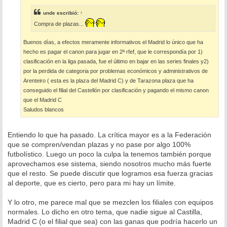
j
e
unde
escribió:
↑
Compra de plazas...
Buenos días, a efectos meramente informativos el Madrid lo único que ha
hecho es pagar el canon para jugar en 2ª rfef, que le correspondía por 1)
clasificación en la liga pasada, fue el último en bajar en las series finales y2)
por la perdida de categoria por problemas económicos y administrativos de
Arenteiro ( esta es la plaza del Madrid C) y de Tarazona plaza que ha
conseguido el filial del Castellón por clasificación y pagando el mismo canon
que el Madrid C
Saludos blancos
Entiendo lo que ha pasado. La crítica mayor es a la Federación
que se compren/vendan plazas y no pase por algo 100%
futbolístico. Luego un poco la culpa la tenemos también porque
aprovechamos ese sistema, siendo nosotros mucho más fuerte
que el resto. Se puede discutir que logramos esa fuerza gracias
al deporte, que es cierto, pero para mi hay un límite.
Y lo otro, me parece mal que se mezclen los filiales con equipos
normales. Lo dicho en otro tema, que nadie sigue al Castilla,
Madrid C (o el filial que sea) con las ganas que podría hacerlo un