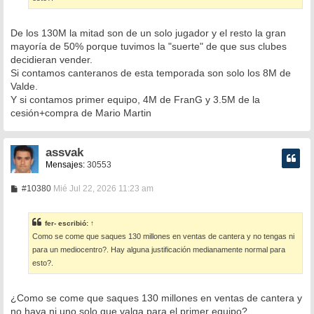
De los 130M la mitad son de un solo jugador y el resto la gran
mayoría de 50% porque tuvimos la "suerte" de que sus clubes
decidieran vender.
Si contamos canteranos de esta temporada son solo los 8M de
Valde.
Y si contamos primer equipo, 4M de FranG y 3.5M de la
cesión+compra de Mario Martin
assvak
Mensajes:
30553
M
#10380
Mié Jul 22, 2026 11:23 am
e
n
s
fer-
escribió:
↑
a
Como se come que saques 130 millones en ventas de cantera y no tengas ni
j
e
para un mediocentro?. Hay alguna justificación medianamente normal para
esto?.
¿Como se come que saques 130 millones en ventas de cantera y
no haya ni uno solo que valga para el primer equipo?