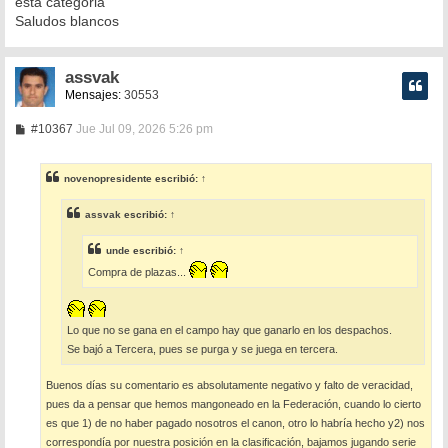
esta categoria
Saludos blancos
assvak
Mensajes:
30553
M
#10367
Jue Jul 09, 2026 5:26 pm
e
n
s
novenopresidente
escribió:
↑
a
j
e
assvak
escribió:
↑
unde
escribió:
↑
Compra de plazas...
Lo que no se gana en el campo hay que ganarlo en los despachos.
Se bajó a Tercera, pues se purga y se juega en tercera.
Buenos días su comentario es absolutamente negativo y falto de veracidad,
pues da a pensar que hemos mangoneado en la Federación, cuando lo cierto
es que 1) de no haber pagado nosotros el canon, otro lo habría hecho y2) nos
correspondía por nuestra posición en la clasificación, bajamos jugando serie