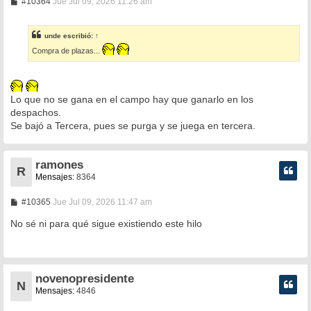
M
#10364
Jue Jul 09, 2026 11:26 am
e
n
s
unde
escribió:
↑
a
j
Compra de plazas...
e
Lo que no se gana en el campo hay que ganarlo en los
despachos.
Se bajó a Tercera, pues se purga y se juega en tercera.
ramones
R
Mensajes:
8364
M
#10365
Jue Jul 09, 2026 11:47 am
e
n
No sé ni para qué sigue existiendo este hilo
s
a
j
e
novenopresidente
N
Mensajes:
4846