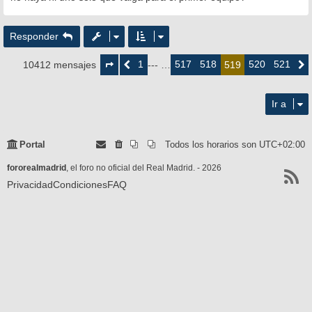
Responder
Página
519
1
517
518
520
521
10412 mensajes
Anterior
--- …
519
Siguie
de
521
Ir a
Portal
Todos los horarios son
UTC+02:00
fororealmadrid
, el foro no oficial del Real Madrid. - 2026
Privacidad
Condiciones
FAQ