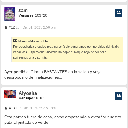
zam
Mensajes:
103726
M
#12
Lun Dic 01, 2025 2:56 pm
e
n
s
Mister White
escribió:
↑
a
Por estadística y estilos toca ganar (solo generamos con perdidas del rival y
j
e
espacios). Espero que Valverde no copie el bloque bajo de Michel o
sufriremos una vez más.
Ayer perdió el Girona BASTANTES en la salida y vaya
despropósito de finalizaciones...
Alyosha
Mensajes:
16103
M
#13
Lun Dic 01, 2025 2:57 pm
e
n
Otro partido fuera de casa, estoy empezando a extrañar nuestro
s
patatal pintado de verde.
a
j