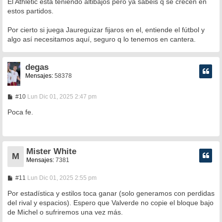
El Athletic está teniendo altibajos pero ya sabéis q se crecen en
s
estos partidos.
a
j
e
Por cierto si juega Jaureguizar fijaros en el, entiende el fútbol y
algo así necesitamos aquí, seguro q lo tenemos en cantera.
degas
Mensajes:
58378
M
#10
Lun Dic 01, 2025 2:47 pm
e
n
Poca fe.
s
a
j
e
Mister White
M
Mensajes:
7381
M
#11
Lun Dic 01, 2025 2:55 pm
e
n
Por estadística y estilos toca ganar (solo generamos con perdidas
s
del rival y espacios). Espero que Valverde no copie el bloque bajo
a
de Michel o sufriremos una vez más.
j
e