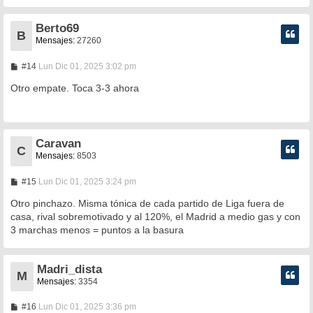
e
Berto69
B
Mensajes:
27260
M
#14
Lun Dic 01, 2025 3:02 pm
e
n
Otro empate. Toca 3-3 ahora
s
a
j
e
Caravan
C
Mensajes:
8503
M
#15
Lun Dic 01, 2025 3:24 pm
e
n
Otro pinchazo. Misma tónica de cada partido de Liga fuera de
s
casa, rival sobremotivado y al 120%, el Madrid a medio gas y con
a
3 marchas menos = puntos a la basura
j
e
Madri_dista
M
Mensajes:
3354
M
#16
Lun Dic 01, 2025 3:36 pm