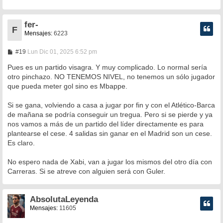
fer-
F
Mensajes:
6223
M
#19
Lun Dic 01, 2025 6:52 pm
e
n
Pues es un partido visagra. Y muy complicado. Lo normal sería
s
otro pinchazo. NO TENEMOS NIVEL, no tenemos un sólo jugador
a
que pueda meter gol sino es Mbappe.
j
e
Si se gana, volviendo a casa a jugar por fin y con el Atlético-Barca
de mañana se podría conseguir un tregua. Pero si se pierde y ya
nos vamos a más de un partido del líder directamente es para
plantearse el cese. 4 salidas sin ganar en el Madrid son un cese.
Es claro.
No espero nada de Xabi, van a jugar los mismos del otro día con
Carreras. Si se atreve con alguien será con Guler.
AbsolutaLeyenda
Mensajes:
11605