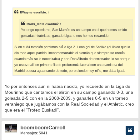
e
n
s
BWayne
escribió:
↑
a
j
e
Madri_dista
escribió:
↑
Yo tengo optimismo, San Mamés es un campo en el que hemos tenido
goleadas históricas, ganado Ligas o nos hemos resarcido.
Si en el 84 también perdimos allí la liga 2-1 con gol de Stielike (el único que lo
dio todo aquel partido, inconmensurable el alemán que siempre se crecía
cuando más se le necesitaba) y con Don Alfredo de entrenador, lo se porque
yo estuve allí en primera fila de preferencia lateral con una camiseta del
Madrid puesta aguantando de todo, pero siendo muy niño, me daba igual.
Yo por entonces aún ni había nacido, yo recuerdo en la Liga de
Mourinho que cantamos el alirón en su campo ganando 0-3, una
goleada 2-5 con en la 2008-2009, y ganarles 0-5 en un torneo
veraniego que jugábamos con la Real Sociedad y el Athletic, creo
que era el "Trofeo Euskadi".
boomboomCarroll
Mensajes:
5041