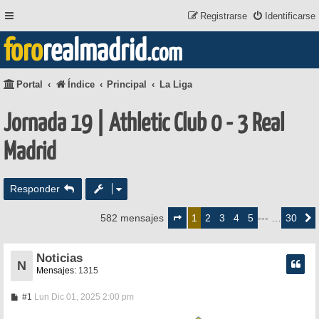
Registrarse
Identificarse
foro
realmadrid
.com
Portal
Índice
Principal
La Liga
Jornada 19 | Athletic Club 0 - 3 Real
Madrid
Responder
Página
1
2
3
4
5
30
582 mensajes
1
--- …
Siguie
de
30
Noticias
N
Mensajes:
1315
M
#1
Lun Dic 01, 2025 2:00 pm
e
n