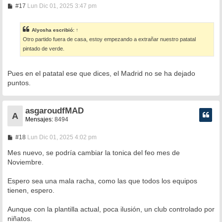
M
#17
Lun Dic 01, 2025 3:47 pm
e
n
s
Alyosha
escribió:
↑
a
Otro partido fuera de casa, estoy empezando a extrañar nuestro patatal
j
e
pintado de verde.
Pues en el patatal ese que dices, el Madrid no se ha dejado
puntos.
asgaroudfMAD
A
Mensajes:
8494
M
#18
Lun Dic 01, 2025 4:02 pm
e
n
Mes nuevo, se podría cambiar la tonica del feo mes de
s
Noviembre.
a
j
e
Espero sea una mala racha, como las que todos los equipos
tienen, espero.
Aunque con la plantilla actual, poca ilusión, un club controlado por
niñatos.