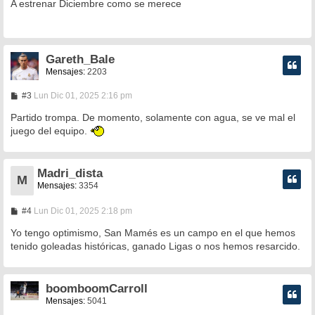
n
A estrenar Diciembre como se merece
s
a
j
e
Gareth_Bale
Mensajes:
2203
M
#3
Lun Dic 01, 2025 2:16 pm
e
n
Partido trompa. De momento, solamente con agua, se ve mal el
s
juego del equipo.
a
j
e
Madri_dista
M
Mensajes:
3354
M
#4
Lun Dic 01, 2025 2:18 pm
e
n
Yo tengo optimismo, San Mamés es un campo en el que hemos
s
tenido goleadas históricas, ganado Ligas o nos hemos resarcido.
a
j
e
boomboomCarroll
Mensajes:
5041