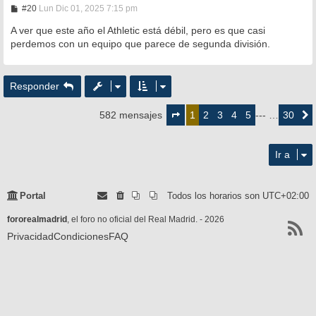
M
#20
Lun Dic 01, 2025 7:15 pm
e
n
A ver que este año el Athletic está débil, pero es que casi
s
perdemos con un equipo que parece de segunda división.
a
j
e
Responder
Página
1
2
3
4
5
30
582 mensajes
1
--- …
Siguie
de
30
Ir a
Portal
Todos los horarios son
UTC+02:00
fororealmadrid
, el foro no oficial del Real Madrid. - 2026
Privacidad
Condiciones
FAQ