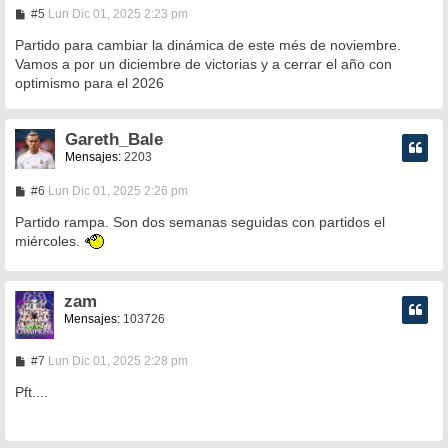
M
#5
Lun Dic 01, 2025 2:23 pm
e
n
Partido para cambiar la dinámica de este més de noviembre.
s
Vamos a por un diciembre de victorias y a cerrar el año con
a
optimismo para el 2026
j
e
Gareth_Bale
Mensajes:
2203
M
#6
Lun Dic 01, 2025 2:26 pm
e
n
Partido rampa. Son dos semanas seguidas con partidos el
s
miércoles.
a
j
e
zam
Mensajes:
103726
M
#7
Lun Dic 01, 2025 2:28 pm
e
n
Pft....
s
a
j
e