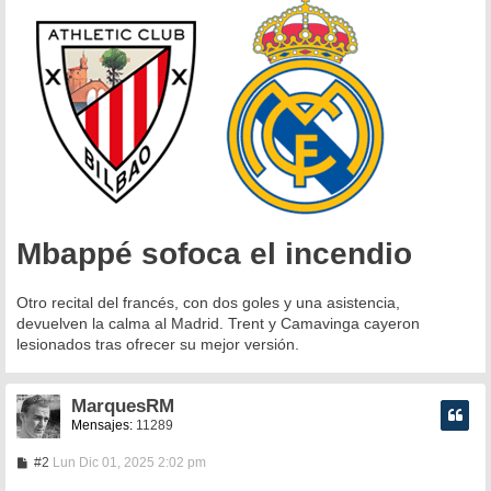
s
a
j
e
Mbappé sofoca el incendio
Otro recital del francés, con dos goles y una asistencia,
devuelven la calma al Madrid. Trent y Camavinga cayeron
lesionados tras ofrecer su mejor versión.
MarquesRM
Mensajes:
11289
M
#2
Lun Dic 01, 2025 2:02 pm
e