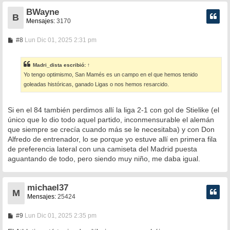
BWayne
B
Mensajes:
3170
M
#8
Lun Dic 01, 2025 2:31 pm
e
n
s
Madri_dista
escribió:
↑
a
Yo tengo optimismo, San Mamés es un campo en el que hemos tenido
j
e
goleadas históricas, ganado Ligas o nos hemos resarcido.
Si en el 84 también perdimos allí la liga 2-1 con gol de Stielike (el
único que lo dio todo aquel partido, inconmensurable el alemán
que siempre se crecía cuando más se le necesitaba) y con Don
Alfredo de entrenador, lo se porque yo estuve allí en primera fila
de preferencia lateral con una camiseta del Madrid puesta
aguantando de todo, pero siendo muy niño, me daba igual.
michael37
M
Mensajes:
25424
M
#9
Lun Dic 01, 2025 2:35 pm
e
n