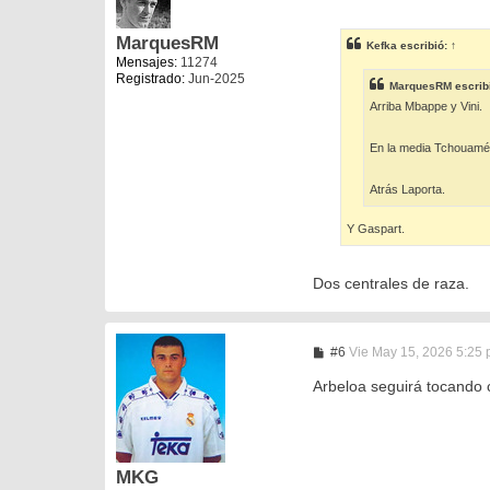
e
n
s
MarquesRM
Kefka
escribió:
↑
a
Mensajes:
11274
j
Registrado:
Jun-2025
e
MarquesRM
escrib
Arriba Mbappe y Vini.
En la media Tchouamén
Atrás Laporta.
Y Gaspart.
Dos centrales de raza.
M
#6
Vie May 15, 2026 5:25
e
n
Arbeloa seguirá tocando 
s
a
j
e
MKG