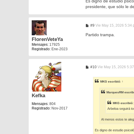
Es digno de estudio psico
presidente, que sólo le de
M
#9
Vie May 15, 2026 5:34
e
n
Partido trampa.
s
FlorenVeteYa
a
Mensajes:
17925
j
Registrado:
Ene-2023
e
M
#10
Vie May 15, 2026 5:3
e
n
s
MKG
escribió:
↑
a
j
e
MarquesRM
escrib
Kefka
MKG
escribió
Mensajes:
804
Registrado:
Nov-2017
Arbeloa seguirá t
Al menos estos te ale
Es digno de estudio psicol