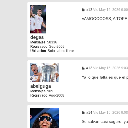
M
#12
Vie May 15, 2026 9:0
e
n
VAMOOOOOSS, A TOPE D
s
a
j
e
degas
Mensajes:
58336
Registrado:
Sep-2009
Ubicación:
Solo sabes llorar
M
#13
Vie May 15, 2026 9:0
e
n
Ya lo que falta es que el
s
a
abelguga
j
Mensajes:
90511
e
Registrado:
Ago-2008
M
#14
Vie May 15, 2026 9:0
e
n
Se salvan casi seguro, ya
s