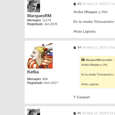
M
#3
Vie May 15, 2026 5:13
e
n
Arriba Mbappe y Vini.
s
MarquesRM
a
Mensajes:
11274
En la media Tchouaméni 
j
Registrado:
Jun-2025
e
Atrás Laporta.
M
#4
Vie May 15, 2026 5:16
e
n
s
MarquesRM
escribió:
↑
a
Arriba Mbappe y Vini.
j
e
Kefka
En la media Tchouaméni y 
Mensajes:
804
Registrado:
Nov-2017
Atrás Laporta.
Y Gaspart.
M
#5
Vie May 15, 2026 5:19