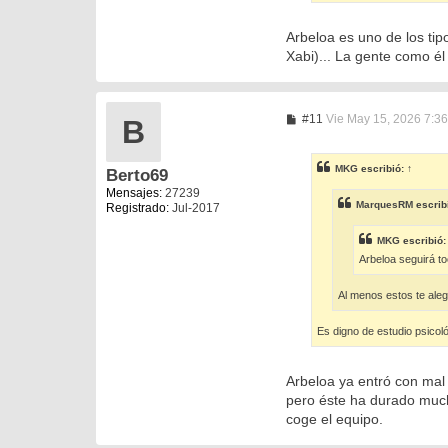
Arbeloa es uno de los tip
Xabi)... La gente como é
M
#11
Vie May 15, 2026 7:3
B
e
n
s
MKG
escribió:
↑
Berto69
a
j
Mensajes:
27239
e
MarquesRM
escrib
Registrado:
Jul-2017
MKG
escribió
Arbeloa seguirá t
Al menos estos te ale
Es digno de estudio psicol
Arbeloa ya entró con mal 
pero éste ha durado much
coge el equipo.