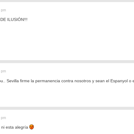
0 pm
E ILUSIÓN!!!
3 pm
 pu.. Sevilla firme la permanencia contra nosotros y sean el Espanyol o
8 pm
 ni esta alegría