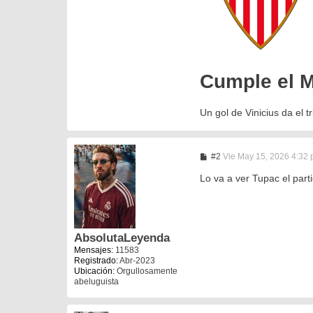
Cumple el Ma
Un gol de Vinicius da el t
M
#2
Vie May 15, 2026 4:32
e
n
Lo va a ver Tupac el part
s
a
j
e
AbsolutaLeyenda
Mensajes:
11583
Registrado:
Abr-2023
Ubicación:
Orgullosamente
abeluguista