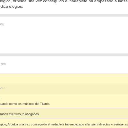
lógico, Arbeloa una vez conseguido el nadaplete ha empezado a lanzar 
dica elogios.
 pm
7 pm
ió:
↑
:
↑
ocando como los músicos del Titanic.
graban mientras te ahogabas
ógico, Arbeloa una vez conseguido el nadaplete ha empezado a lanzar indirectas y señalar a j