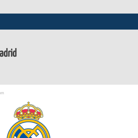
Madrid
 pm