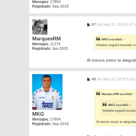
Mensajes:
17954
Registrado:
Sep-2018
M
#7
Vie May 15, 2026 5:27
e
n
s
MarquesRM
MKG
escribió:
↑
a
Mensajes:
11274
Arbeloa seguirá tocando co
j
Registrado:
Jun-2025
e
Al menos estos te alegra
M
#8
Vie May 15, 2026 5:33
e
n
s
MarquesRM
escribió:
↑
a
j
e
MKG
escribió:
↑
Arbeloa seguirá tocand
MKG
Mensajes:
17954
Al menos estos te alegrab
Registrado:
Sep-2018