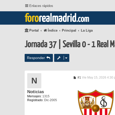
Enlaces rápidos
foro
realmadrid
.com
Portal
Índice
Principal
La Liga
Jornada 37 | Sevilla 0 - 1 Real 
Responder
M
#1
Vie May 15, 2026 4:30
N
e
n
s
Noticias
a
j
Mensajes:
1315
e
Registrado:
Dic-2005