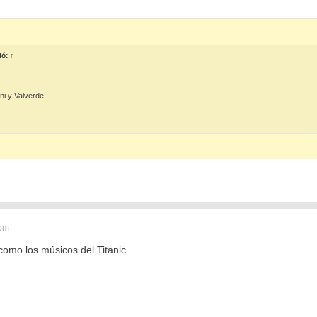
ió:
↑
i y Valverde.
 pm
como los músicos del Titanic.