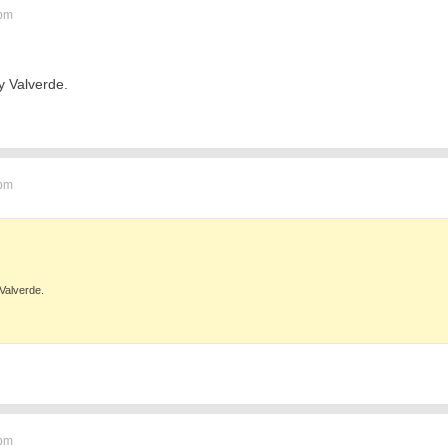
 pm
y Valverde.
 pm
Valverde.
 pm