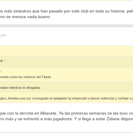
os más siniestros que han pasado por este club en toda su historia: pelo
l no se merece nada bueno.
6 pm
ió:
↑
:
↑
ocando como los músicos del Titanic.
graban mientras te ahogabas
ógico, Arbeloa una vez conseguido el nadaplete ha empezado a lanzar indirectas y señalar a j
pie con la derrota en Albacete. Ya las primeras semanas se las tuvo c
o más y se enfrentó a más jugadores. Y si llega a estar Zidane dispon