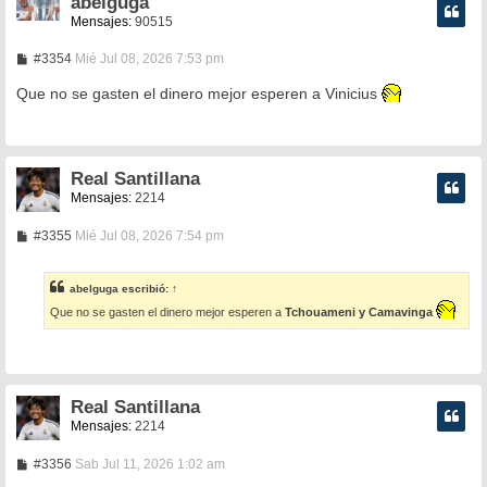
abelguga
Mensajes:
90515
M
#3354
Mié Jul 08, 2026 7:53 pm
e
n
Que no se gasten el dinero mejor esperen a Vinicius
s
a
j
e
Real Santillana
Mensajes:
2214
M
#3355
Mié Jul 08, 2026 7:54 pm
e
n
s
abelguga
escribió:
↑
a
j
Que no se gasten el dinero mejor esperen a
Tchouameni y Camavinga
e
Real Santillana
Mensajes:
2214
M
#3356
Sab Jul 11, 2026 1:02 am
e