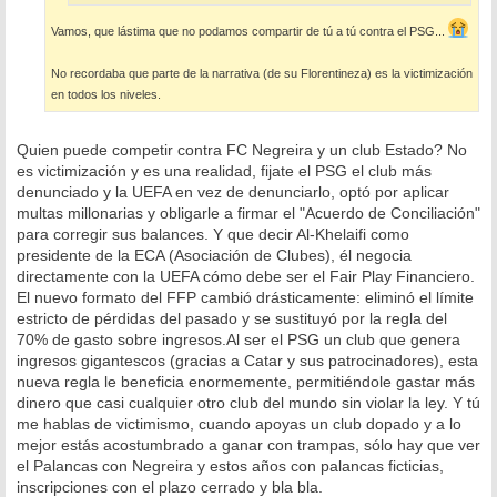
Vamos, que lástima que no podamos compartir de tú a tú contra el PSG...
No recordaba que parte de la narrativa (de su Florentineza) es la victimización
en todos los niveles.
Quien puede competir contra FC Negreira y un club Estado? No
es victimización y es una realidad, fijate el PSG el club más
denunciado y la UEFA en vez de denunciarlo, optó por aplicar
multas millonarias y obligarle a firmar el "Acuerdo de Conciliación"
para corregir sus balances. Y que decir Al-Khelaifi como
presidente de la ECA (Asociación de Clubes), él negocia
directamente con la UEFA cómo debe ser el Fair Play Financiero.
El nuevo formato del FFP cambió drásticamente: eliminó el límite
estricto de pérdidas del pasado y se sustituyó por la regla del
70% de gasto sobre ingresos.Al ser el PSG un club que genera
ingresos gigantescos (gracias a Catar y sus patrocinadores), esta
nueva regla le beneficia enormemente, permitiéndole gastar más
dinero que casi cualquier otro club del mundo sin violar la ley. Y tú
me hablas de victimismo, cuando apoyas un club dopado y a lo
mejor estás acostumbrado a ganar con trampas, sólo hay que ver
el Palancas con Negreira y estos años con palancas ficticias,
inscripciones con el plazo cerrado y bla bla.