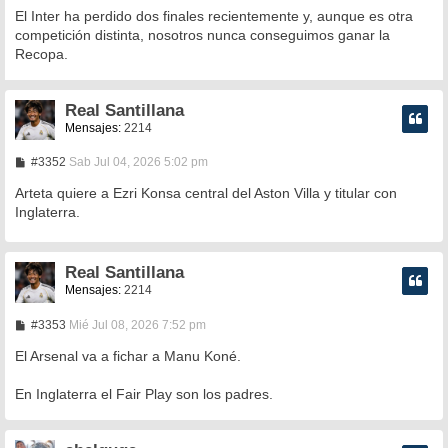
El Inter ha perdido dos finales recientemente y, aunque es otra
competición distinta, nosotros nunca conseguimos ganar la
Recopa.
Real Santillana
Mensajes:
2214
M
#3352
Sab Jul 04, 2026 5:02 pm
e
n
Arteta quiere a Ezri Konsa central del Aston Villa y titular con
s
Inglaterra.
a
j
e
Real Santillana
Mensajes:
2214
M
#3353
Mié Jul 08, 2026 7:52 pm
e
n
El Arsenal va a fichar a Manu Koné.
s
a
En Inglaterra el Fair Play son los padres.
j
e