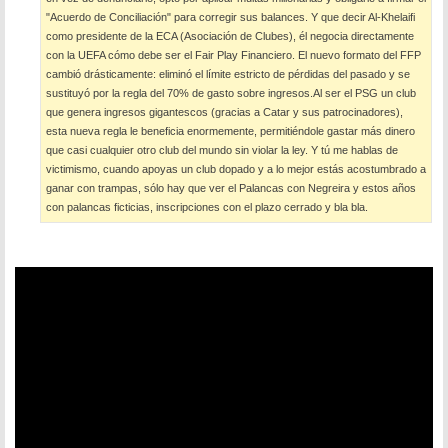
"Acuerdo de Conciliación" para corregir sus balances. Y que decir Al-Khelaifi
como presidente de la ECA (Asociación de Clubes), él negocia directamente
con la UEFA cómo debe ser el Fair Play Financiero. El nuevo formato del FFP
cambió drásticamente: eliminó el límite estricto de pérdidas del pasado y se
sustituyó por la regla del 70% de gasto sobre ingresos.Al ser el PSG un club
que genera ingresos gigantescos (gracias a Catar y sus patrocinadores),
esta nueva regla le beneficia enormemente, permitiéndole gastar más dinero
que casi cualquier otro club del mundo sin violar la ley. Y tú me hablas de
victimismo, cuando apoyas un club dopado y a lo mejor estás acostumbrado a
ganar con trampas, sólo hay que ver el Palancas con Negreira y estos años
con palancas ficticias, inscripciones con el plazo cerrado y bla bla.