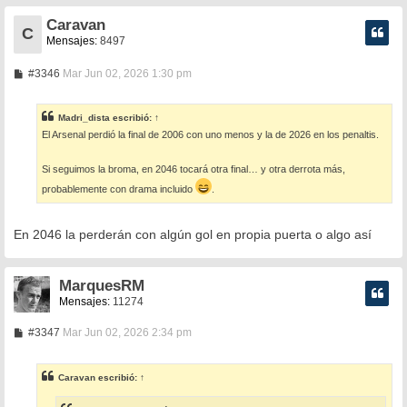
Caravan
C
Mensajes:
8497
M
#3346
Mar Jun 02, 2026 1:30 pm
e
n
s
Madri_dista
escribió:
↑
a
El Arsenal perdió la final de 2006 con uno menos y la de 2026 en los penaltis.
j
e
Si seguimos la broma, en 2046 tocará otra final… y otra derrota más,
probablemente con drama incluido
.
En 2046 la perderán con algún gol en propia puerta o algo así
MarquesRM
Mensajes:
11274
M
#3347
Mar Jun 02, 2026 2:34 pm
e
n
s
Caravan
escribió:
↑
a
j