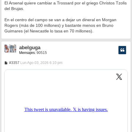
n
El Arsenal quiere cambiar a Trossard por el griego Christos Tzolis
s
del Brujas.
a
j
e
En el centro del campo se van a dejar un dineral en Morgan
Rogers (más de 100 millones) y bastante menos en Bruno
Guimares (el Newcastle lo tasa en 70 millones).
abelguga
Mensajes:
90515
M
#3357
Lun Ago 03, 2026 6:10 pm
e
n
s
a
j
e