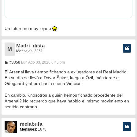
Un futuro no muy lejano
Madri_dista
M
Mensajes:
3351
M
#3358
Lun Ago 03, 2026 6:45 pm
e
n
El Arsenal lleva tiempo fichando a exjugadores del Real Madrid.
s
En su día se llevó a Davor Šuker, luego a Özil, más tarde a
a
Ødegaard y ahora hasta suena Vinícius.
j
e
En cambio, ¿nosotros a quién hemos fichado procedente del
Arsenal? No recuerdo que haya habido el mismo movimiento en
sentido contrario.
melabufa
Mensajes:
1678