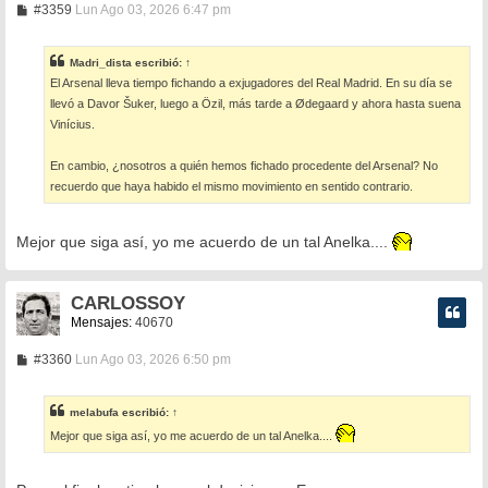
M
#3359
Lun Ago 03, 2026 6:47 pm
e
n
s
Madri_dista
escribió:
↑
a
El Arsenal lleva tiempo fichando a exjugadores del Real Madrid. En su día se
j
e
llevó a Davor Šuker, luego a Özil, más tarde a Ødegaard y ahora hasta suena
Vinícius.
En cambio, ¿nosotros a quién hemos fichado procedente del Arsenal? No
recuerdo que haya habido el mismo movimiento en sentido contrario.
Mejor que siga así, yo me acuerdo de un tal Anelka....
CARLOSSOY
Mensajes:
40670
M
#3360
Lun Ago 03, 2026 6:50 pm
e
n
s
melabufa
escribió:
↑
a
j
Mejor que siga así, yo me acuerdo de un tal Anelka....
e