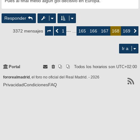
Pues al final metio algun gol decisivo en Europa.
Responder
Página
168
1
165
166
167
169
3372 mensajes
Anterior
--- …
168
Siguie
de
169
Ir a
Portal
Todos los horarios son
UTC+02:00
fororealmadrid
, el foro no oficial del Real Madrid. - 2026
Privacidad
Condiciones
FAQ