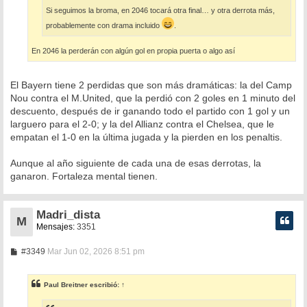
Si seguimos la broma, en 2046 tocará otra final… y otra derrota más,
probablemente con drama incluido
.
En 2046 la perderán con algún gol en propia puerta o algo así
El Bayern tiene 2 perdidas que son más dramáticas: la del Camp
Nou contra el M.United, que la perdió con 2 goles en 1 minuto del
descuento, después de ir ganando todo el partido con 1 gol y un
larguero para el 2-0; y la del Allianz contra el Chelsea, que le
empatan el 1-0 en la última jugada y la pierden en los penaltis.
Aunque al año siguiente de cada una de esas derrotas, la
ganaron. Fortaleza mental tienen.
Madri_dista
M
Mensajes:
3351
M
#3349
Mar Jun 02, 2026 8:51 pm
e
n
s
Paul Breitner
escribió:
↑
a
j