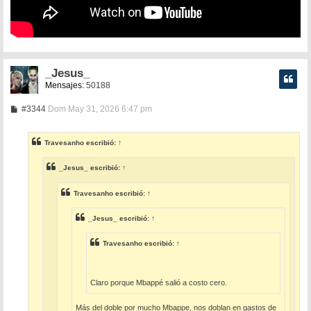
_Jesus_
Mensajes:
50188
M
#3344
Dom May 31, 2026 6:47 pm
e
n
s
Travesanho
escribió:
↑
a
j
e
_Jesus_
escribió:
↑
Travesanho
escribió:
↑
_Jesus_
escribió:
↑
Travesanho
escribió:
↑
Claro porque Mbappé salió a costo cero.
Más del doble por mucho Mbappe, nos doblan en gastos de