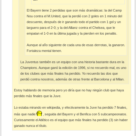
El Bayern tiene 2 perdidas que son más dramáticas: la del Camp
Nou contra el M.United, que la perdió con 2 goles en 1 minuto del
descuento, después de ir ganando todo el partido con 1 gol y un
larguero para el 2-0; y la del Allianz contra el Chelsea, que le
empatan el 1-0 en la última jugada y la pierden en los penaltis.
Aunque al año siguiente de cada una de esas derrotas, la ganaron.
Fortaleza mental tienen.
La Juventus también es un equipo con una historia bastante dura en la
Champions. Aunque ganó la edición de 1996, si no recuerdo mal, es uno
de los clubes que más finales ha perdido. Yo recuerdo las dos que
perdió contra nosotros, además de otras frente al Barcelona y al Milan.
Estoy hablando de memoria pero yo diría que no hay ningún club que haya
perdido más finales que la Juve.
Lo estaba mirando en wikipedia, y efectivamente la Juve ha perdido 7 finales,
más que nadie
, seguida del Bayern y el Benfica con 5 subcampeonatos.
Curiosamente el Atlético es el equipo que más finales ha perdido (3) sin haber
ganado nunca el título.