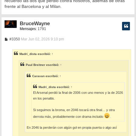
recuerdo las dos que perdió contra nosotros, además de otras
frente al Barcelona y al Milan.
BruceWayne
Mensajes:
1791
M
#3350
Mar Jun 02, 2026 9:10 pm
e
n
s
Madri_dista
escribió:
↑
a
j
e
Paul Breitner
escribió:
↑
Caravan
escribió:
↑
Madri_dista
escribió:
↑
El Arsenal perdió la final de 2006 con uno menos y la de 2026
en los penaltis.
Si seguimos la broma, en 2046 tocará otra final… y otra
derrota más, probablemente con drama incluido
.
En 2046 la perderán con algún gol en propia puerta o algo así