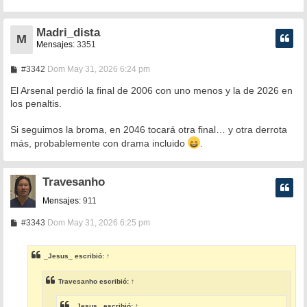
Madri_dista
M
Mensajes:
3351
M
#3342
Dom May 31, 2026 6:24 pm
e
n
El Arsenal perdió la final de 2006 con uno menos y la de 2026 en
s
los penaltis.
a
j
e
Si seguimos la broma, en 2046 tocará otra final… y otra derrota
más, probablemente con drama incluido
.
Travesanho
Mensajes:
911
M
#3343
Dom May 31, 2026 6:25 pm
e
n
s
_Jesus_
escribió:
↑
a
j
e
Travesanho
escribió:
↑
_Jesus_
escribió:
↑