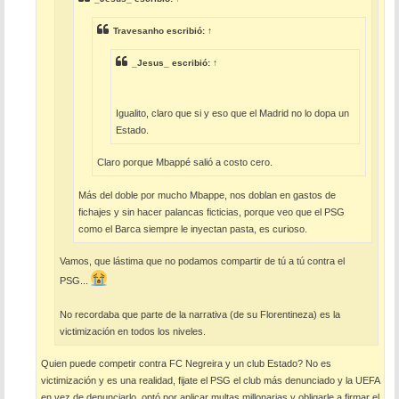
Travesanho
escribió:
↑
_Jesus_
escribió:
↑
Igualito, claro que si y eso que el Madrid no lo dopa un
Estado.
Claro porque Mbappé salió a costo cero.
Más del doble por mucho Mbappe, nos doblan en gastos de
fichajes y sin hacer palancas ficticias, porque veo que el PSG
como el Barca siempre le inyectan pasta, es curioso.
Vamos, que lástima que no podamos compartir de tú a tú contra el
PSG...
No recordaba que parte de la narrativa (de su Florentineza) es la
victimización en todos los niveles.
Quien puede competir contra FC Negreira y un club Estado? No es
victimización y es una realidad, fijate el PSG el club más denunciado y la UEFA
en vez de denunciarlo, optó por aplicar multas millonarias y obligarle a firmar el