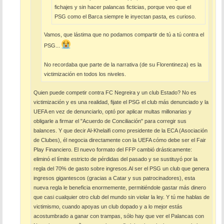
fichajes y sin hacer palancas ficticias, porque veo que el
PSG como el Barca siempre le inyectan pasta, es curioso.
Vamos, que lástima que no podamos compartir de tú a tú contra el
PSG...
No recordaba que parte de la narrativa (de su Florentineza) es la
victimización en todos los niveles.
Quien puede competir contra FC Negreira y un club Estado? No es
victimización y es una realidad, fijate el PSG el club más denunciado y la
UEFA en vez de denunciarlo, optó por aplicar multas millonarias y
obligarle a firmar el "Acuerdo de Conciliación" para corregir sus
balances. Y que decir Al-Khelaifi como presidente de la ECA (Asociación
de Clubes), él negocia directamente con la UEFA cómo debe ser el Fair
Play Financiero. El nuevo formato del FFP cambió drásticamente:
eliminó el límite estricto de pérdidas del pasado y se sustituyó por la
regla del 70% de gasto sobre ingresos.Al ser el PSG un club que genera
ingresos gigantescos (gracias a Catar y sus patrocinadores), esta
nueva regla le beneficia enormemente, permitiéndole gastar más dinero
que casi cualquier otro club del mundo sin violar la ley. Y tú me hablas de
victimismo, cuando apoyas un club dopado y a lo mejor estás
acostumbrado a ganar con trampas, sólo hay que ver el Palancas con