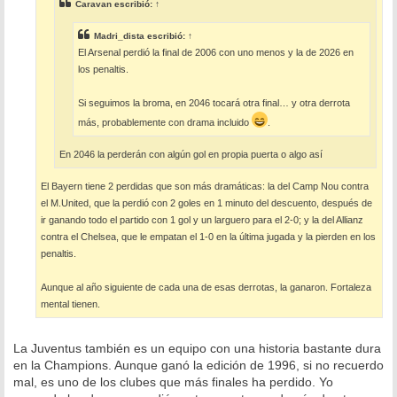
e
Caravan
escribió:
↑
Madri_dista
escribió:
↑
El Arsenal perdió la final de 2006 con uno menos y la de 2026 en
los penaltis.
Si seguimos la broma, en 2046 tocará otra final… y otra derrota
más, probablemente con drama incluido
.
En 2046 la perderán con algún gol en propia puerta o algo así
El Bayern tiene 2 perdidas que son más dramáticas: la del Camp Nou contra
el M.United, que la perdió con 2 goles en 1 minuto del descuento, después de
ir ganando todo el partido con 1 gol y un larguero para el 2-0; y la del Allianz
contra el Chelsea, que le empatan el 1-0 en la última jugada y la pierden en los
penaltis.
Aunque al año siguiente de cada una de esas derrotas, la ganaron. Fortaleza
mental tienen.
La Juventus también es un equipo con una historia bastante dura
en la Champions. Aunque ganó la edición de 1996, si no recuerdo
mal, es uno de los clubes que más finales ha perdido. Yo