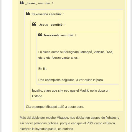
e
_Jesus_
escribió:
↑
Travesanho
escribió:
↑
_Jesus_
escribió:
↑
Travesanho
escribió:
↑
Lo dices como si Bellingham, Mbappé, Vinicius, TAA,
etc y etc fueran canteranos.
En fin.
Dos champions seguidas, a ver quien le para.
Igualito, claro que si y eso que el Madrid no lo dopa un
Estado.
Claro porque Mbappé salió a costo cero.
Más del doble por mucho Mbappe, nos doblan en gastos de fichajes y
sin hacer palancas ficticias, porque veo que el PSG como el Barca
siempre le inyectan pasta, es curioso.