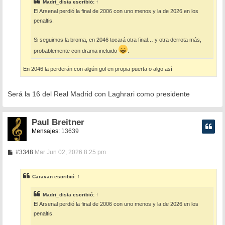
e
Madri_dista
escribió:
↑
El Arsenal perdió la final de 2006 con uno menos y la de 2026 en los
penaltis.
Si seguimos la broma, en 2046 tocará otra final… y otra derrota más,
probablemente con drama incluido
.
En 2046 la perderán con algún gol en propia puerta o algo así
Será la 16 del Real Madrid con Laghrari como presidente
Paul Breitner
Mensajes:
13639
M
#3348
Mar Jun 02, 2026 8:25 pm
e
n
s
Caravan
escribió:
↑
a
j
e
Madri_dista
escribió:
↑
El Arsenal perdió la final de 2006 con uno menos y la de 2026 en los
penaltis.