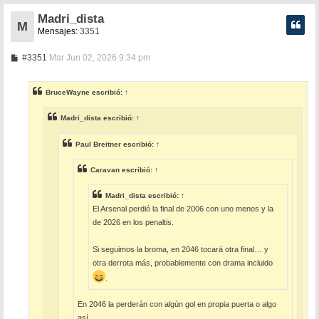
Madri_dista
M
Mensajes:
3351
M
#3351
Mar Jun 02, 2026 9:34 pm
e
n
s
BruceWayne
escribió:
↑
a
j
e
Madri_dista
escribió:
↑
Paul Breitner
escribió:
↑
Caravan
escribió:
↑
Madri_dista
escribió:
↑
El Arsenal perdió la final de 2006 con uno menos y la
de 2026 en los penaltis.
Si seguimos la broma, en 2046 tocará otra final… y
otra derrota más, probablemente con drama incluido
.
En 2046 la perderán con algún gol en propia puerta o algo
así