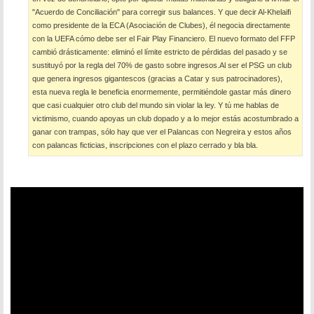
"Acuerdo de Conciliación" para corregir sus balances. Y que decir Al-Khelaifi
como presidente de la ECA (Asociación de Clubes), él negocia directamente
con la UEFA cómo debe ser el Fair Play Financiero. El nuevo formato del FFP
cambió drásticamente: eliminó el límite estricto de pérdidas del pasado y se
sustituyó por la regla del 70% de gasto sobre ingresos.Al ser el PSG un club
que genera ingresos gigantescos (gracias a Catar y sus patrocinadores),
esta nueva regla le beneficia enormemente, permitiéndole gastar más dinero
que casi cualquier otro club del mundo sin violar la ley. Y tú me hablas de
victimismo, cuando apoyas un club dopado y a lo mejor estás acostumbrado a
ganar con trampas, sólo hay que ver el Palancas con Negreira y estos años
con palancas ficticias, inscripciones con el plazo cerrado y bla bla.