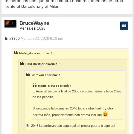
recuerdo las dos que perdió contra nosotros, además de otras
frente al Barcelona y al Milan.
BruceWayne
Mensajes:
1628
M
#3350
Mar Jun 02, 2026 9:10 pm
e
n
s
Madri_dista
escribió:
↑
a
j
e
Paul Breitner
escribió:
↑
Caravan
escribió:
↑
Madri_dista
escribió:
↑
El Arsenal perdió la final de 2006 con uno menos y la de 2026
en los penaltis.
Si seguimos la broma, en 2046 tocará otra final… y otra
derrota más, probablemente con drama incluido
.
En 2046 la perderán con algún gol en propia puerta o algo así