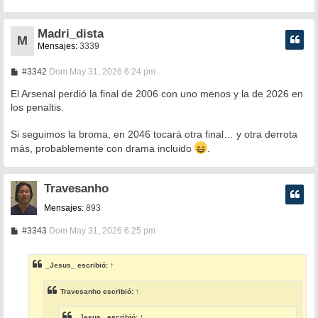
Madri_dista
M
Mensajes:
3339
M
#3342
Dom May 31, 2026 6:24 pm
e
n
El Arsenal perdió la final de 2006 con uno menos y la de 2026 en
s
los penaltis.
a
j
e
Si seguimos la broma, en 2046 tocará otra final… y otra derrota
más, probablemente con drama incluido
.
Travesanho
Mensajes:
893
M
#3343
Dom May 31, 2026 6:25 pm
e
n
s
_Jesus_
escribió:
↑
a
j
e
Travesanho
escribió:
↑
_Jesus_
escribió:
↑