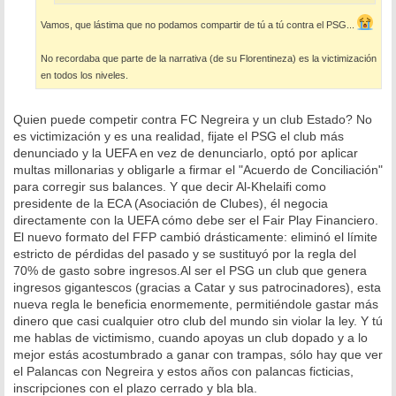
Vamos, que lástima que no podamos compartir de tú a tú contra el PSG...
No recordaba que parte de la narrativa (de su Florentineza) es la victimización
en todos los niveles.
Quien puede competir contra FC Negreira y un club Estado? No
es victimización y es una realidad, fijate el PSG el club más
denunciado y la UEFA en vez de denunciarlo, optó por aplicar
multas millonarias y obligarle a firmar el "Acuerdo de Conciliación"
para corregir sus balances. Y que decir Al-Khelaifi como
presidente de la ECA (Asociación de Clubes), él negocia
directamente con la UEFA cómo debe ser el Fair Play Financiero.
El nuevo formato del FFP cambió drásticamente: eliminó el límite
estricto de pérdidas del pasado y se sustituyó por la regla del
70% de gasto sobre ingresos.Al ser el PSG un club que genera
ingresos gigantescos (gracias a Catar y sus patrocinadores), esta
nueva regla le beneficia enormemente, permitiéndole gastar más
dinero que casi cualquier otro club del mundo sin violar la ley. Y tú
me hablas de victimismo, cuando apoyas un club dopado y a lo
mejor estás acostumbrado a ganar con trampas, sólo hay que ver
el Palancas con Negreira y estos años con palancas ficticias,
inscripciones con el plazo cerrado y bla bla.