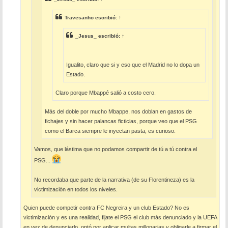
Travesanho
escribió:
↑
_Jesus_
escribió:
↑
Igualito, claro que si y eso que el Madrid no lo dopa un
Estado.
Claro porque Mbappé salió a costo cero.
Más del doble por mucho Mbappe, nos doblan en gastos de
fichajes y sin hacer palancas ficticias, porque veo que el PSG
como el Barca siempre le inyectan pasta, es curioso.
Vamos, que lástima que no podamos compartir de tú a tú contra el
PSG...
No recordaba que parte de la narrativa (de su Florentineza) es la
victimización en todos los niveles.
Quien puede competir contra FC Negreira y un club Estado? No es
victimización y es una realidad, fijate el PSG el club más denunciado y la UEFA
en vez de denunciarlo, optó por aplicar multas millonarias y obligarle a firmar el