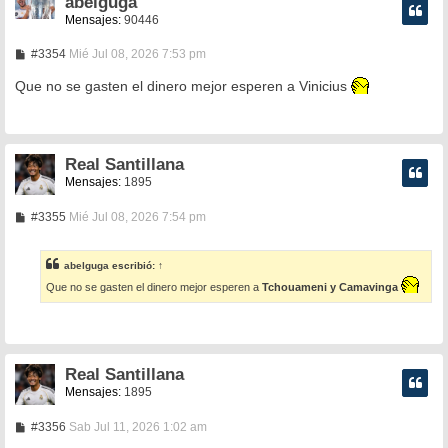
abelguga
Mensajes:
90446
M
#3354
Mié Jul 08, 2026 7:53 pm
e
n
Que no se gasten el dinero mejor esperen a Vinicius
s
a
j
e
Real Santillana
Mensajes:
1895
M
#3355
Mié Jul 08, 2026 7:54 pm
e
n
s
abelguga
escribió:
↑
a
j
Que no se gasten el dinero mejor esperen a
Tchouameni y Camavinga
e
Real Santillana
Mensajes:
1895
M
#3356
Sab Jul 11, 2026 1:02 am
e