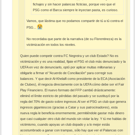
fichajes y sin hacer palancas ficticias, porque veo que el
PSG como el Barca siempre le inyectan pasta, es curioso.
Vamos, que lástima que no podamos compartir de tú a tú contra el
PSG...
No recordaba que parte de la narrativa (de su Florentineza) es la
victimización en todos los niveles.
Quien puede competir contra FC Negreira y un club Estado? No es
victimización y es una realidad, fijate el PSG el club más denunciado y la
UEFA en vez de denunciarlo, optó por aplicar multas millonarias y
obligarle a firmar el "Acuerdo de Conciliación" para corregir sus
balances. Y que decir Al-Khelaifi como presidente de la ECA (Asociación
de Clubes), él negocia directamente con la UEFA cómo debe ser el Fair
Play Financiero. El nuevo formato del FFP cambió drásticamente:
eliminó el límite estricto de pérdidas del pasado y se sustituyó por la
regla del 70% de gasto sobre ingresos.Al ser el PSG un club que genera
ingresos gigantescos (gracias a Catar y sus patrocinadores), esta
nueva regla le beneficia enormemente, permitiéndole gastar más dinero
que casi cualquier otro club del mundo sin violar la ley. Y tú me hablas de
victimismo, cuando apoyas un club dopado y a lo mejor estás
acostumbrado a ganar con trampas, sólo hay que ver el Palancas con