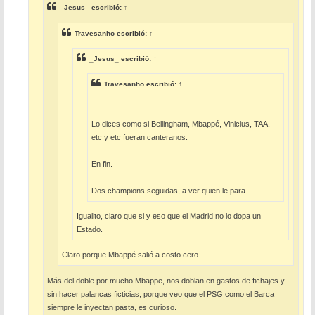
e
_Jesus_
escribió:
↑
Travesanho
escribió:
↑
_Jesus_
escribió:
↑
Travesanho
escribió:
↑
Lo dices como si Bellingham, Mbappé, Vinicius, TAA,
etc y etc fueran canteranos.
En fin.
Dos champions seguidas, a ver quien le para.
Igualito, claro que si y eso que el Madrid no lo dopa un
Estado.
Claro porque Mbappé salió a costo cero.
Más del doble por mucho Mbappe, nos doblan en gastos de fichajes y
sin hacer palancas ficticias, porque veo que el PSG como el Barca
siempre le inyectan pasta, es curioso.