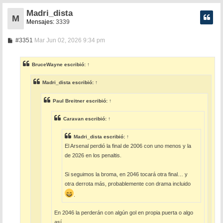
Madri_dista
M
Mensajes:
3339
M
#3351
Mar Jun 02, 2026 9:34 pm
e
n
s
BruceWayne
escribió:
↑
a
j
e
Madri_dista
escribió:
↑
Paul Breitner
escribió:
↑
Caravan
escribió:
↑
Madri_dista
escribió:
↑
El Arsenal perdió la final de 2006 con uno menos y la
de 2026 en los penaltis.
Si seguimos la broma, en 2046 tocará otra final… y
otra derrota más, probablemente con drama incluido
.
En 2046 la perderán con algún gol en propia puerta o algo
así