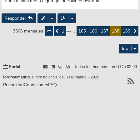
Pues al final metio algun gol decisivo en Europa.
Responder
Página
168
1
165
166
167
169
3366 mensajes
Anterior
--- …
168
Siguie
de
169
Ir a
Portal
Todos los horarios son
UTC+02:00
fororealmadrid
, el foro no oficial del Real Madrid. - 2026
Privacidad
Condiciones
FAQ