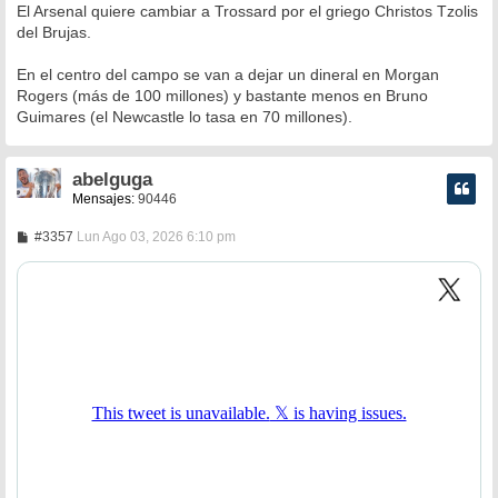
n
El Arsenal quiere cambiar a Trossard por el griego Christos Tzolis
s
del Brujas.
a
j
e
En el centro del campo se van a dejar un dineral en Morgan
Rogers (más de 100 millones) y bastante menos en Bruno
Guimares (el Newcastle lo tasa en 70 millones).
abelguga
Mensajes:
90446
M
#3357
Lun Ago 03, 2026 6:10 pm
e
n
s
a
j
e