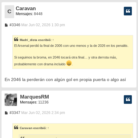
Caravan
C
Mensajes:
8448
M
#3346
Mar Jun 02, 2026 1:30 pm
e
n
s
Madri_dista
escribió:
↑
a
El Arsenal perdió la final de 2006 con uno menos y la de 2026 en los penaltis.
j
e
Si seguimos la broma, en 2046 tocará otra final… y otra derrota más,
probablemente con drama incluido
.
En 2046 la perderán con algún gol en propia puerta o algo así
MarquesRM
Mensajes:
11236
M
#3347
Mar Jun 02, 2026 2:34 pm
e
n
s
Caravan
escribió:
↑
a
j