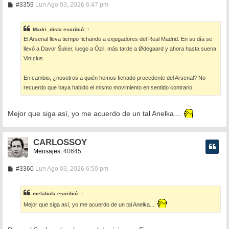
M
#3359
Lun Ago 03, 2026 6:47 pm
e
n
s
Madri_dista
escribió:
↑
a
El Arsenal lleva tiempo fichando a exjugadores del Real Madrid. En su día se
j
e
llevó a Davor Šuker, luego a Özil, más tarde a Ødegaard y ahora hasta suena
Vinícius.
En cambio, ¿nosotros a quién hemos fichado procedente del Arsenal? No
recuerdo que haya habido el mismo movimiento en sentido contrario.
Mejor que siga así, yo me acuerdo de un tal Anelka....
CARLOSSOY
Mensajes:
40645
M
#3360
Lun Ago 03, 2026 6:50 pm
e
n
s
melabufa
escribió:
↑
a
j
Mejor que siga así, yo me acuerdo de un tal Anelka....
e