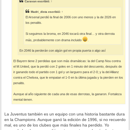
e
Caravan
escribió:
↑
Madri_dista
escribió:
↑
El Arsenal perdió la final de 2006 con uno menos y la de 2026 en
los penaltis.
Si seguimos la broma, en 2046 tocará otra final… y otra derrota
más, probablemente con drama incluido
.
En 2046 la perderán con algún gol en propia puerta o algo así
El Bayern tiene 2 perdidas que son más dramáticas: la del Camp Nou contra
el M.United, que la perdió con 2 goles en 1 minuto del descuento, después de
ir ganando todo el partido con 1 gol y un larguero para el 2-0; y la del Allianz
contra el Chelsea, que le empatan el 1-0 en la última jugada y la pierden en los
penaltis.
Aunque al año siguiente de cada una de esas derrotas, la ganaron. Fortaleza
mental tienen.
La Juventus también es un equipo con una historia bastante dura
en la Champions. Aunque ganó la edición de 1996, si no recuerdo
mal, es uno de los clubes que más finales ha perdido. Yo