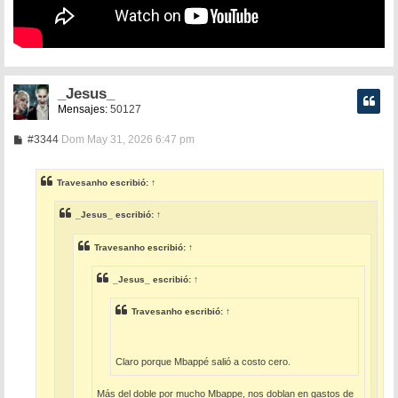
_Jesus_
Mensajes:
50127
M
#3344
Dom May 31, 2026 6:47 pm
e
n
s
Travesanho
escribió:
↑
a
j
e
_Jesus_
escribió:
↑
Travesanho
escribió:
↑
_Jesus_
escribió:
↑
Travesanho
escribió:
↑
Claro porque Mbappé salió a costo cero.
Más del doble por mucho Mbappe, nos doblan en gastos de