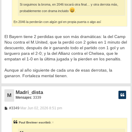
Si seguimos la broma, en 2046 tocará otra final… y otra derrota más,
probablemente con drama incluido
.
En 2046 la perderán con algún gol en propia puerta o algo así
El Bayern tiene 2 perdidas que son más dramáticas: la del Camp
Nou contra el M.United, que la perdió con 2 goles en 1 minuto del
descuento, después de ir ganando todo el partido con 1 gol y un
larguero para el 2-0; y la del Allianz contra el Chelsea, que le
empatan el 1-0 en la última jugada y la pierden en los penaltis.
Aunque al año siguiente de cada una de esas derrotas, la
ganaron. Fortaleza mental tienen.
Madri_dista
M
Mensajes:
3339
M
#3349
Mar Jun 02, 2026 8:51 pm
e
n
s
Paul Breitner
escribió:
↑
a
j