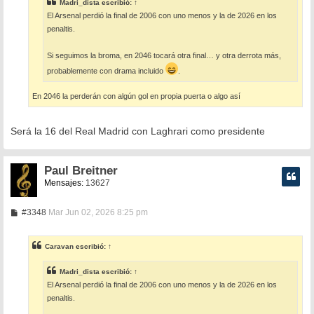
e
Madri_dista
escribió:
↑
El Arsenal perdió la final de 2006 con uno menos y la de 2026 en los
penaltis.
Si seguimos la broma, en 2046 tocará otra final… y otra derrota más,
probablemente con drama incluido
.
En 2046 la perderán con algún gol en propia puerta o algo así
Será la 16 del Real Madrid con Laghrari como presidente
Paul Breitner
Mensajes:
13627
M
#3348
Mar Jun 02, 2026 8:25 pm
e
n
s
Caravan
escribió:
↑
a
j
e
Madri_dista
escribió:
↑
El Arsenal perdió la final de 2006 con uno menos y la de 2026 en los
penaltis.