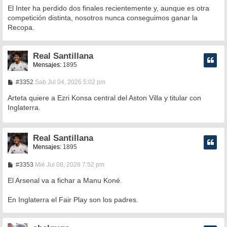
El Inter ha perdido dos finales recientemente y, aunque es otra
competición distinta, nosotros nunca conseguimos ganar la
Recopa.
Real Santillana
Mensajes:
1895
M
#3352
Sab Jul 04, 2026 5:02 pm
e
n
Arteta quiere a Ezri Konsa central del Aston Villa y titular con
s
Inglaterra.
a
j
e
Real Santillana
Mensajes:
1895
M
#3353
Mié Jul 08, 2026 7:52 pm
e
n
El Arsenal va a fichar a Manu Koné.
s
a
En Inglaterra el Fair Play son los padres.
j
e