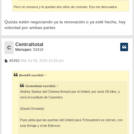
Pero no renueva y le quedan dos años de contrato. Eso me descuadra.
Quizás estén negociando ya la renovación o ya esté hecha, hay
voluntad por ambas partes
Centraltotal
C
Mensajes:
33418
M
#5492
Mié Jul 08, 2026 10:08 pm
e
n
s
Berto69
escribió:
↑
a
j
e
Centraltotal
escribió:
↑
Andrey Santos del Chelsea firmará por el United, por unos 56 kilos, y
será el sustituto de Casemiro.
(David Ornstein)
Pues pinta que las puertas del United para Tchouameni se cierran, con
este fichaje y el de Ederson