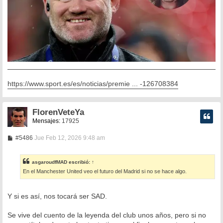
https://www.sport.es/es/noticias/premie ... -126708384
FlorenVeteYa
Mensajes:
17925
M
#5486
Jue Feb 12, 2026 9:48 am
e
n
s
asgaroudfMAD
escribió:
↑
a
En el Manchester United veo el futuro del Madrid si no se hace algo.
j
e
Y si es así, nos tocará ser SAD.
Se vive del cuento de la leyenda del club unos años, pero si no