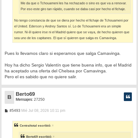
Me da que o Tchouameni les ha rechazado o sino es que va a renovar.
Por eso este giro tan rápido, cuando se daba casi por hecho el fichaje.
No tengo constancia de que se diera por hecho el fichaje de Tchouameni por
el United. Ederson y Andrey Santos sí. Lo de Tchouameni era un simple
rumor. Ni él quiere irse ni el Madrid quiere que se vaya, de hecho quieren que
sea uno de los capitanes. El que sí quieren que salga es Camavinga.
Pues lo llevamos claro si esperamos que salga Camavinga.
Hoy ha dicho Sergio Valentín que tiene buena info, que el Madrid
ha aceptado una oferta del Chelsea por Camavinga.
Pero el es sabido que no quiere salir.
Berto69
B
Mensajes:
27250
M
#5493
Mié Jul 08, 2026 10:11 pm
e
n
s
Centraltotal
escribió:
↑
a
j
e
Berto69
escribió:
↑