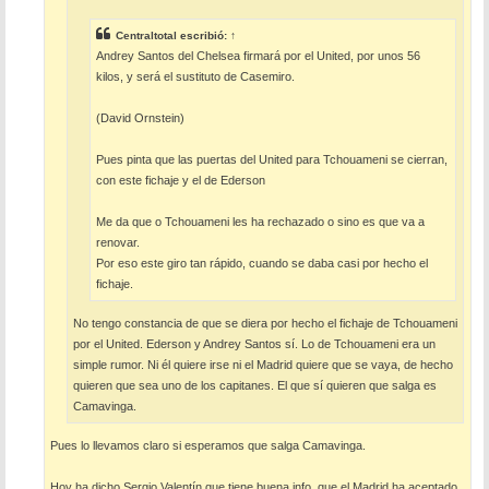
Centraltotal
escribió:
↑
Andrey Santos del Chelsea firmará por el United, por unos 56
kilos, y será el sustituto de Casemiro.
(David Ornstein)
Pues pinta que las puertas del United para Tchouameni se cierran,
con este fichaje y el de Ederson
Me da que o Tchouameni les ha rechazado o sino es que va a
renovar.
Por eso este giro tan rápido, cuando se daba casi por hecho el
fichaje.
No tengo constancia de que se diera por hecho el fichaje de Tchouameni
por el United. Ederson y Andrey Santos sí. Lo de Tchouameni era un
simple rumor. Ni él quiere irse ni el Madrid quiere que se vaya, de hecho
quieren que sea uno de los capitanes. El que sí quieren que salga es
Camavinga.
Pues lo llevamos claro si esperamos que salga Camavinga.
Hoy ha dicho Sergio Valentín que tiene buena info, que el Madrid ha aceptado