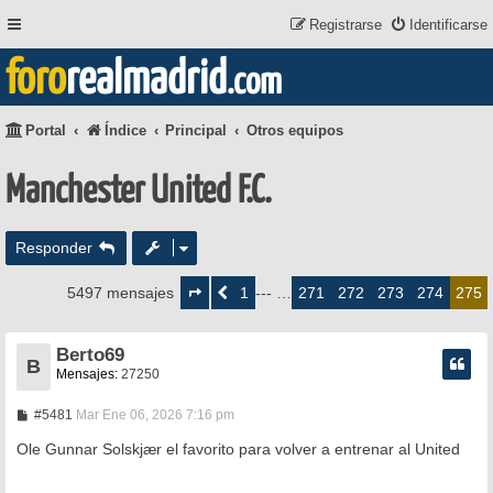
Registrarse
Identificarse
foro
realmadrid
.com
Portal
Índice
Principal
Otros equipos
Manchester United F.C.
Responder
Página
275
1
271
272
273
274
5497 mensajes
Anterior
--- …
275
de
275
Berto69
B
Mensajes:
27250
M
#5481
Mar Ene 06, 2026 7:16 pm
e
n
Ole Gunnar Solskjær el favorito para volver a entrenar al United
s
a
j