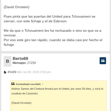
j
e
(David Ornstein)
Pues pinta que las puertas del United para Tchouameni se
cierran, con este fichaje y el de Ederson
Me da que o Tchouameni les ha rechazado o sino es que va a
renovar.
Por eso este giro tan rápido, cuando se daba casi por hecho el
fichaje.
Berto69
B
Mensajes:
27250
M
#5489
Mié Jul 08, 2026 9:58 pm
e
n
s
Centraltotal
escribió:
↑
a
Andrey Santos del Chelsea firmará por el United, por unos 56 kilos, y será el
j
e
sustituto de Casemiro.
(David Ornstein)