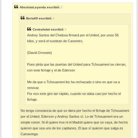
n
s
AbsolutaLeyenda
escribió:
↑
a
j
e
Berto69
escribió:
↑
Centraltotal
escribió:
↑
Andrey Santos del Chelsea firmará por el United, por unos 56
kilos, y será el sustituto de Casemiro.
(David Ornstein)
Pues pinta que las puertas del United para Tchouameni se cierran,
con este fichaje y el de Ederson
Me da que o Tchouameni les ha rechazado o sino es que va a
renovar.
Por eso este giro tan rápido, cuando se daba casi por hecho el
fichaje.
No tengo constancia de que se diera por hecho el fichaje de Tchouameni
por el United. Ederson y Andrey Santos sí. Lo de Tchouameni era un
simple rumor. Ni él quiere irse ni el Madrid quiere que se vaya, de hecho
quieren que sea uno de los capitanes. El que sí quieren que salga es
Camavinga.