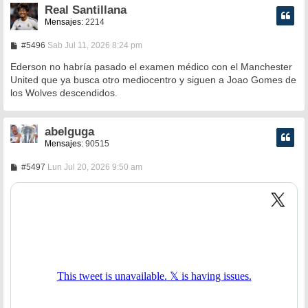
Real Santillana
Mensajes:
2214
M
#5496
Sab Jul 11, 2026 8:24 pm
e
n
Ederson no habría pasado el examen médico con el Manchester
s
United que ya busca otro mediocentro y siguen a Joao Gomes de
a
los Wolves descendidos.
j
e
abelguga
Mensajes:
90515
M
#5497
Lun Jul 20, 2026 9:50 am
e
n
s
a
j
e