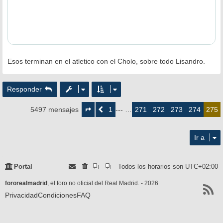
Esos terminan en el atletico con el Cholo, sobre todo Lisandro.
Responder
Página
275
1
271
272
273
274
5497 mensajes
Anterior
--- …
275
de
275
Ir a
Portal
Todos los horarios son
UTC+02:00
fororealmadrid
, el foro no oficial del Real Madrid. - 2026
Privacidad
Condiciones
FAQ