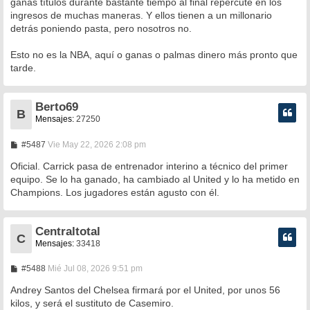
ganas títulos durante bastante tiempo al final repercute en los
ingresos de muchas maneras. Y ellos tienen a un millonario
detrás poniendo pasta, pero nosotros no.
Esto no es la NBA, aquí o ganas o palmas dinero más pronto que
tarde.
Berto69
B
Mensajes:
27250
M
#5487
Vie May 22, 2026 2:08 pm
e
n
Oficial. Carrick pasa de entrenador interino a técnico del primer
s
equipo. Se lo ha ganado, ha cambiado al United y lo ha metido en
a
Champions. Los jugadores están agusto con él.
j
e
Centraltotal
C
Mensajes:
33418
M
#5488
Mié Jul 08, 2026 9:51 pm
e
n
Andrey Santos del Chelsea firmará por el United, por unos 56
s
kilos, y será el sustituto de Casemiro.
a