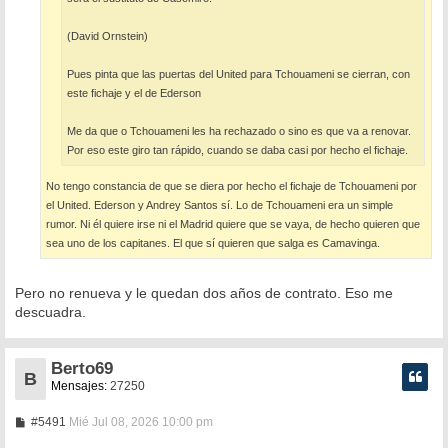
(David Ornstein)
Pues pinta que las puertas del United para Tchouameni se cierran, con
este fichaje y el de Ederson
Me da que o Tchouameni les ha rechazado o sino es que va a renovar.
Por eso este giro tan rápido, cuando se daba casi por hecho el fichaje.
No tengo constancia de que se diera por hecho el fichaje de Tchouameni por
el United. Ederson y Andrey Santos sí. Lo de Tchouameni era un simple
rumor. Ni él quiere irse ni el Madrid quiere que se vaya, de hecho quieren que
sea uno de los capitanes. El que sí quieren que salga es Camavinga.
Pero no renueva y le quedan dos años de contrato. Eso me
descuadra.
Berto69
B
Mensajes:
27250
M
#5491
Mié Jul 08, 2026 10:00 pm
e