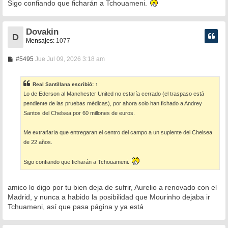
Sigo confiando que ficharán a Tchouameni.
Dovakin
D
Mensajes:
1077
M
#5495
Jue Jul 09, 2026 3:18 am
e
n
s
Real Santillana
escribió:
↑
a
Lo de Ederson al Manchester United no estaría cerrado (el traspaso está
j
e
pendiente de las pruebas médicas), por ahora solo han fichado a Andrey
Santos del Chelsea por 60 millones de euros.
Me extrañaría que entregaran el centro del campo a un suplente del Chelsea
de 22 años.
Sigo confiando que ficharán a Tchouameni.
amico lo digo por tu bien deja de sufrir, Aurelio a renovado con el
Madrid, y nunca a habido la posibilidad que Mourinho dejaba ir
Tchuameni, así que pasa página y ya está