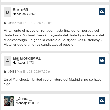
e
Berto69
B
Mensajes:
27250
M
#5482
Mar Ene 13, 2026 7:39 pm
e
n
Finalmente el nuevo entrenador hasta final de temporada del
s
United será Michael Carrick. Leyenda del United y ex técnico del
a
Middlesbrough. Le ganó la carrera a Solskjaer, Van Nistelrooy y
j
e
Fletcher que eran otros candidatos al puesto.
asgaroudfMAD
A
Mensajes:
8473
M
#5483
Mar Ene 13, 2026 7:59 pm
e
n
En el Manchester United veo el futuro del Madrid si no se hace
s
algo.
a
j
e
_Jesus_
Mensajes:
50193