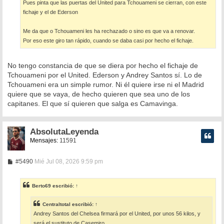
Pues pinta que las puertas del United para Tchouameni se cierran, con este
fichaje y el de Ederson
Me da que o Tchouameni les ha rechazado o sino es que va a renovar.
Por eso este giro tan rápido, cuando se daba casi por hecho el fichaje.
No tengo constancia de que se diera por hecho el fichaje de
Tchouameni por el United. Ederson y Andrey Santos sí. Lo de
Tchouameni era un simple rumor. Ni él quiere irse ni el Madrid
quiere que se vaya, de hecho quieren que sea uno de los
capitanes. El que sí quieren que salga es Camavinga.
AbsolutaLeyenda
Mensajes:
11591
M
#5490
Mié Jul 08, 2026 9:59 pm
e
n
s
Berto69
escribió:
↑
a
j
e
Centraltotal
escribió:
↑
Andrey Santos del Chelsea firmará por el United, por unos 56 kilos, y
será el sustituto de Casemiro.