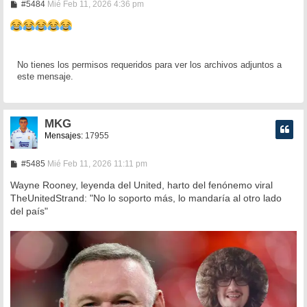
M
#5484
Mié Feb 11, 2026 4:36 pm
e
n
s
a
j
e
No tienes los permisos requeridos para ver los archivos adjuntos a
este mensaje.
MKG
Mensajes:
17955
M
#5485
Mié Feb 11, 2026 11:11 pm
e
n
Wayne Rooney, leyenda del United, harto del fenónemo viral
s
TheUnitedStrand: "No lo soporto más, lo mandaría al otro lado
a
del país"
j
e