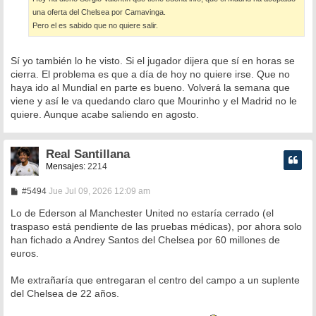
una oferta del Chelsea por Camavinga.
Pero el es sabido que no quiere salir.
Sí yo también lo he visto. Si el jugador dijera que sí en horas se
cierra. El problema es que a día de hoy no quiere irse. Que no
haya ido al Mundial en parte es bueno. Volverá la semana que
viene y así le va quedando claro que Mourinho y el Madrid no le
quiere. Aunque acabe saliendo en agosto.
Real Santillana
Mensajes:
2214
M
#5494
Jue Jul 09, 2026 12:09 am
e
n
Lo de Ederson al Manchester United no estaría cerrado (el
s
traspaso está pendiente de las pruebas médicas), por ahora solo
a
han fichado a Andrey Santos del Chelsea por 60 millones de
j
e
euros.
Me extrañaría que entregaran el centro del campo a un suplente
del Chelsea de 22 años.