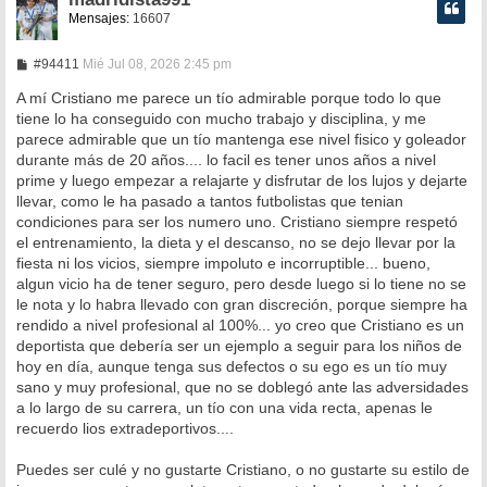
Mensajes:
16607
M
#94411
Mié Jul 08, 2026 2:45 pm
e
n
A mí Cristiano me parece un tío admirable porque todo lo que
s
tiene lo ha conseguido con mucho trabajo y disciplina, y me
a
parece admirable que un tío mantenga ese nivel fisico y goleador
j
e
durante más de 20 años.... lo facil es tener unos años a nivel
prime y luego empezar a relajarte y disfrutar de los lujos y dejarte
llevar, como le ha pasado a tantos futbolistas que tenian
condiciones para ser los numero uno. Cristiano siempre respetó
el entrenamiento, la dieta y el descanso, no se dejo llevar por la
fiesta ni los vicios, siempre impoluto e incorruptible... bueno,
algun vicio ha de tener seguro, pero desde luego si lo tiene no se
le nota y lo habra llevado con gran discreción, porque siempre ha
rendido a nivel profesional al 100%... yo creo que Cristiano es un
deportista que debería ser un ejemplo a seguir para los niños de
hoy en día, aunque tenga sus defectos o su ego es un tío muy
sano y muy profesional, que no se doblegó ante las adversidades
a lo largo de su carrera, un tío con una vida recta, apenas le
recuerdo lios extradeportivos....
Puedes ser culé y no gustarte Cristiano, o no gustarte su estilo de