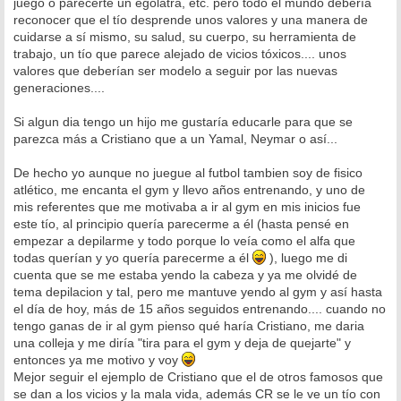
juego o parecerte un egolatra, etc. pero todo el mundo debería
reconocer que el tío desprende unos valores y una manera de
cuidarse a sí mismo, su salud, su cuerpo, su herramienta de
trabajo, un tío que parece alejado de vicios tóxicos.... unos
valores que deberían ser modelo a seguir por las nuevas
generaciones....
Si algun dia tengo un hijo me gustaría educarle para que se
parezca más a Cristiano que a un Yamal, Neymar o así...
De hecho yo aunque no juegue al futbol tambien soy de fisico
atlético, me encanta el gym y llevo años entrenando, y uno de
mis referentes que me motivaba a ir al gym en mis inicios fue
este tío, al principio quería parecerme a él (hasta pensé en
empezar a depilarme y todo porque lo veía como el alfa que
todas querían y yo quería parecerme a él
), luego me di
cuenta que se me estaba yendo la cabeza y ya me olvidé de
tema depilacion y tal, pero me mantuve yendo al gym y así hasta
el día de hoy, más de 15 años seguidos entrenando.... cuando no
tengo ganas de ir al gym pienso qué haría Cristiano, me daria
una colleja y me diría "tira para el gym y deja de quejarte" y
entonces ya me motivo y voy
Mejor seguir el ejemplo de Cristiano que el de otros famosos que
se dan a los vicios y la mala vida, además CR se le ve un tío con