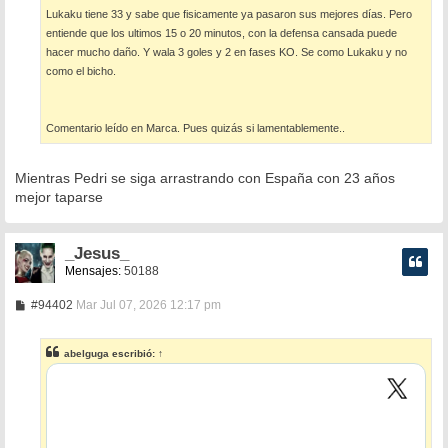
a
Lukaku tiene 33 y sabe que fisicamente ya pasaron sus mejores días. Pero
j
e
entiende que los ultimos 15 o 20 minutos, con la defensa cansada puede
hacer mucho daño. Y wala 3 goles y 2 en fases KO. Se como Lukaku y no
como el bicho.
Comentario leído en Marca. Pues quizás si lamentablemente..
Mientras Pedri se siga arrastrando con España con 23 años
mejor taparse
_Jesus_
Mensajes:
50188
M
#94402
Mar Jul 07, 2026 12:17 pm
e
n
s
abelguga
escribió:
↑
a
j
e