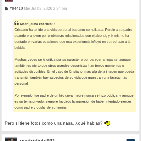
M
#94410
Mié Jul 08, 2026 2:34 pm
e
n
s
Madri_dista
escribió:
↑
a
Cristiano ha tenido una vida personal bastante complicada. Perdió a su padre
j
e
cuando era joven por problemas relacionados con el alcohol, y él mismo ha
contado en varias ocasiones que esa experiencia influyó en su rechazo a la
bebida.
Muchas veces se le critica por su carácter o por parecer arrogante, aunque
también es cierto que otros grandes deportistas han tenido momentos o
actitudes discutibles. En el caso de Cristiano, más allá de la imagen que pueda
transmitir, también hay aspectos de su vida que muestran una faceta más
personal.
Por ejemplo, fue padre de un hijo cuya madre nunca se hizo pública, y aunque
es un tema privado, siempre ha dado la impresión de haber intentado ejercer
como padre y cuidar de su familia.
Pero si tiene fotos como una nasa, ¿qué hablas?
madridista991