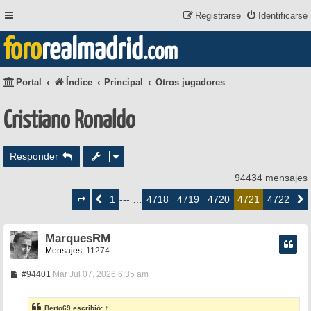
Registrarse
Identificarse
foro
realmadrid
.com
Portal
Índice
Principal
Otros jugadores
Cristiano Ronaldo
Responder
94434 mensajes
Página
4721
1
4718
4719
4720
4722
Anterior
--- …
4721
Siguie
de
4722
MarquesRM
Mensajes:
11274
M
#94401
Mar Jul 07, 2026 6:35 am
e
n
s
Berto69
escribió:
↑