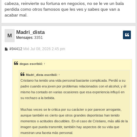
cabeza, reinvierte su fortuna en negocios, no se le ve un bala
perdida como otros famosos que les ves y sabes que van a
acabar mal.
Madri_dista
M
Mensajes:
3351
M
#94412
Mié Jul 08, 2026 2:45 pm
e
n
s
degas
escribió:
↑
a
j
e
Madri_dista
escribió:
↑
Cristiano ha tenido una vida personal bastante complicada. Perdió a su
padre cuando era joven por problemas relacionados con el alcohol, y él
mismo ha contado en varias ocasiones que esa experiencia influyó en
su rechazo a la bebida.
Muchas veces se le critica por su carácter o por parecer arrogante,
aunque también es cierto que otros grandes deportistas han tenido
momentos o actitudes discutibles. En el caso de Cristiano, más allá de la
imagen que pueda transmitir, también hay aspectos de su vida que
muestran una faceta más personal.