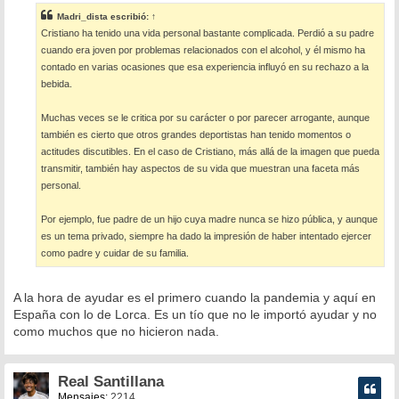
s
Madri_dista
escribió:
↑
a
Cristiano ha tenido una vida personal bastante complicada. Perdió a su padre
j
e
cuando era joven por problemas relacionados con el alcohol, y él mismo ha
contado en varias ocasiones que esa experiencia influyó en su rechazo a la
bebida.
Muchas veces se le critica por su carácter o por parecer arrogante, aunque
también es cierto que otros grandes deportistas han tenido momentos o
actitudes discutibles. En el caso de Cristiano, más allá de la imagen que pueda
transmitir, también hay aspectos de su vida que muestran una faceta más
personal.
Por ejemplo, fue padre de un hijo cuya madre nunca se hizo pública, y aunque
es un tema privado, siempre ha dado la impresión de haber intentado ejercer
como padre y cuidar de su familia.
A la hora de ayudar es el primero cuando la pandemia y aquí en
España con lo de Lorca. Es un tío que no le importó ayudar y no
como muchos que no hicieron nada.
Real Santillana
Mensajes:
2214