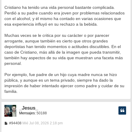
e
n
Cristiano ha tenido una vida personal bastante complicada.
s
Perdió a su padre cuando era joven por problemas relacionados
a
con el alcohol, y él mismo ha contado en varias ocasiones que
j
e
esa experiencia influyó en su rechazo a la bebida.
Muchas veces se le critica por su carácter o por parecer
arrogante, aunque también es cierto que otros grandes
deportistas han tenido momentos o actitudes discutibles. En el
caso de Cristiano, más allá de la imagen que pueda transmitir,
también hay aspectos de su vida que muestran una faceta más
personal.
Por ejemplo, fue padre de un hijo cuya madre nunca se hizo
pública, y aunque es un tema privado, siempre ha dado la
impresión de haber intentado ejercer como padre y cuidar de su
familia.
_Jesus_
Mensajes:
50188
M
#94408
Mié Jul 08, 2026 2:18 pm
e
n