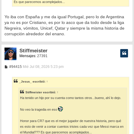
Es que parecemos acomplejados...
Yo iba con España y me da igual Portugal, pero lo de Argentina
ya no es por Cristiano, es por lo asco que da todo desde la liga
Negreira, vómitos, Unicef, Qatar y siempre la misma historia de
corrupción alrededor del enano.
Stiffmeister
Mensajes:
27391
M
#94415
Mié Jul 08, 2026 5:23 pm
e
n
s
_Jesus_
escribió:
↑
a
j
e
Stiffmeister
escribió:
↑
Ha tenido un hijo por su cuenta como tantos otros...bueno, ahí lo dejo.
No veo la tragedia en eso
Honor para CR7 que es el mejor jugador de nuestra historia, pero qué
es esto de venir a contar cuentos tristes cada vez que Messi marca en
el Mundial??? Es que parecemos acomplejados...