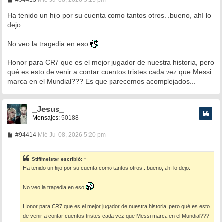
#94413
Mié Jul 08, 2026 5:15 pm
e
n
Ha tenido un hijo por su cuenta como tantos otros...bueno, ahí lo
s
dejo.
a
j
e
No veo la tragedia en eso
Honor para CR7 que es el mejor jugador de nuestra historia, pero
qué es esto de venir a contar cuentos tristes cada vez que Messi
marca en el Mundial??? Es que parecemos acomplejados...
_Jesus_
Mensajes:
50188
M
#94414
Mié Jul 08, 2026 5:20 pm
e
n
s
Stiffmeister
escribió:
↑
a
Ha tenido un hijo por su cuenta como tantos otros...bueno, ahí lo dejo.
j
e
No veo la tragedia en eso
Honor para CR7 que es el mejor jugador de nuestra historia, pero qué es esto
de venir a contar cuentos tristes cada vez que Messi marca en el Mundial???