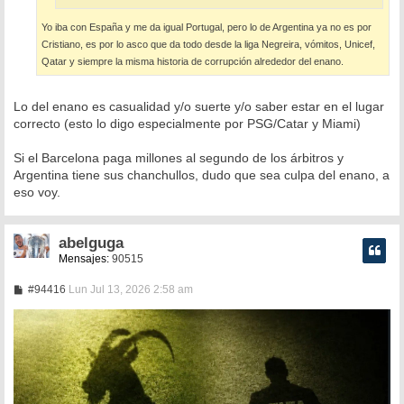
Yo iba con España y me da igual Portugal, pero lo de Argentina ya no es por
Cristiano, es por lo asco que da todo desde la liga Negreira, vómitos, Unicef,
Qatar y siempre la misma historia de corrupción alrededor del enano.
Lo del enano es casualidad y/o suerte y/o saber estar en el lugar
correcto (esto lo digo especialmente por PSG/Catar y Miami)
Si el Barcelona paga millones al segundo de los árbitros y
Argentina tiene sus chanchullos, dudo que sea culpa del enano, a
eso voy.
abelguga
Mensajes:
90515
M
#94416
Lun Jul 13, 2026 2:58 am
e
n
s
a
j
e