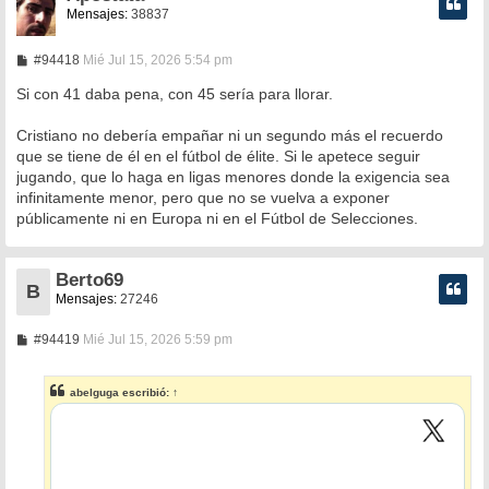
Mensajes:
38837
M
#94418
Mié Jul 15, 2026 5:54 pm
e
n
Si con 41 daba pena, con 45 sería para llorar.
s
a
Cristiano no debería empañar ni un segundo más el recuerdo
j
e
que se tiene de él en el fútbol de élite. Si le apetece seguir
jugando, que lo haga en ligas menores donde la exigencia sea
infinitamente menor, pero que no se vuelva a exponer
públicamente ni en Europa ni en el Fútbol de Selecciones.
Berto69
B
Mensajes:
27246
M
#94419
Mié Jul 15, 2026 5:59 pm
e
n
s
abelguga
escribió:
↑
a
j
e