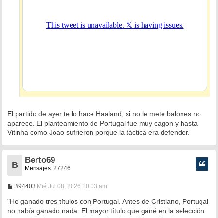
El partido de ayer te lo hace Haaland, si no le mete balones no
aparece. El planteamiento de Portugal fue muy cagon y hasta
Vitinha como Joao sufrieron porque la táctica era defender.
Berto69
B
Mensajes:
27246
M
#94403
Mié Jul 08, 2026 10:03 am
e
n
"He ganado tres títulos con Portugal. Antes de Cristiano, Portugal
s
no había ganado nada. El mayor título que gané en la selección
a