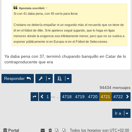
n
s
Apostata
escribió:
↑
a
Si con 41 daba pena, con 45 sería para llorar.
j
e
Cristiano no debería empañar ni un segundo más el recuerdo que se tiene de
él en el fútbol de élite. Si le apetece seguir jugando, que lo haga en ligas
menores donde la exigencia sea infinitamente menor, pero que no se vuelva a
exponer públicamente ni en Europa ni en el Fútbol de Selecciones.
Ya daba pena con 37, terminó chupando banquillo en Catar de lo
contraproducente que era
Responder
94434 mensajes
Página
4721
1
4718
4719
4720
4722
Anterior
--- …
4721
Siguie
de
4722
Ir a
Portal
Todos los horarios son
UTC+02:00