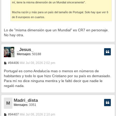
mí, tiene la misma dimensión de un Mundial sinceramente".
Mucha razón y más para un país del tamaño de Portugal. Solo hay que ver 6
de 8 europeos en cuartos.
Lo de "misma dimensión que un Mundial" es CR7 en personaje.
No hay otra.
_Jesus_
Mensajes:
50188
M
#94406
Mié Jul 08, 2026 2:02 pm
e
n
Portugal es como Andalucía mas o menos en números de
s
habitantes y todo lo que hizo Cristiano por su país es demasiado.
a
Para mí no dice ninguna mentira y le faltó decir que nadie le
j
e
regaló nada.
Madri_dista
M
Mensajes:
3351
M
#94407
Mié Jul 08, 2026 2:10 pm