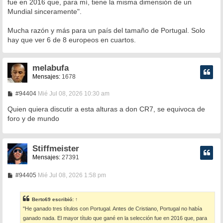
fue en 2016 que, para mí, tiene la misma dimensión de un
j
e
Mundial sinceramente".
Mucha razón y más para un país del tamaño de Portugal. Solo
hay que ver 6 de 8 europeos en cuartos.
melabufa
Mensajes:
1678
M
#94404
Mié Jul 08, 2026 10:30 am
e
n
Quien quiera discutir a esta alturas a don CR7, se equivoca de
s
foro y de mundo
a
j
e
Stiffmeister
Mensajes:
27391
M
#94405
Mié Jul 08, 2026 1:58 pm
e
n
s
Berto69
escribió:
↑
a
"He ganado tres títulos con Portugal. Antes de Cristiano, Portugal no había
j
e
ganado nada. El mayor título que gané en la selección fue en 2016 que, para