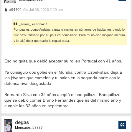
M
#94409
Mié Jul 08, 2026 2:29 pm
e
n
s
_Jesus_
escribió:
↑
a
Portugal es como Andalucía mas o menos en números de habitantes y todo lo
j
e
que hizo Cristiano por su país es demasiado. Para mí no dice ninguna mentira
y le faltó decir que nadie le regaló nada.
Eso no quita que debió aceptar su rol en Portugal con 41 años.
Ya consiguió dos goles en el Mundial contra Uzbekistan, deja a
los jóvenes que camelen y tu sales en la segunda parte con la
defensa rival desgastada.
Bernardo Silva con 32 años aceptó el banquillazo. Banquillazo
que se debió comer Bruno Fernandes que es del mismo año y
cumple los 32 años en septiembre.
degas
Mensajes:
58337