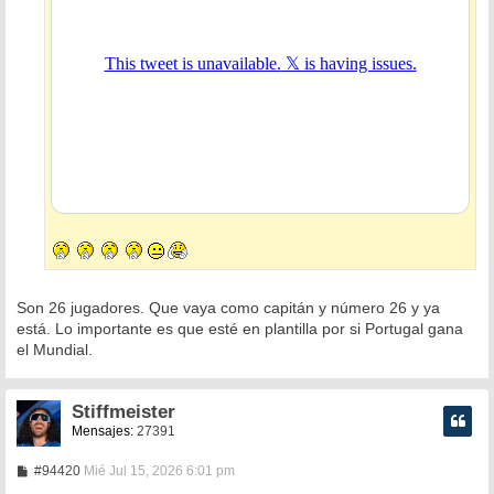
Son 26 jugadores. Que vaya como capitán y número 26 y ya
está. Lo importante es que esté en plantilla por si Portugal gana
el Mundial.
Stiffmeister
Mensajes:
27391
M
#94420
Mié Jul 15, 2026 6:01 pm
e