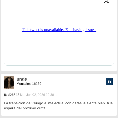
a
j
e
unde
Mensajes:
16169
M
#26542
Mar Jun 02, 2026 12:30 am
e
n
La transición de vikingo a intelectual con gafas le sienta bien. A la
s
espera del próximo outfit.
a
j
e