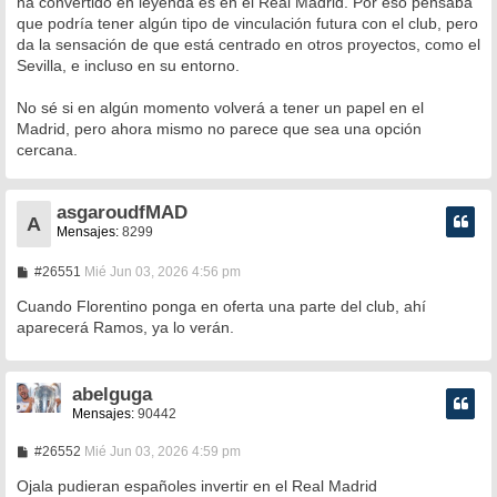
ha convertido en leyenda es en el Real Madrid. Por eso pensaba
que podría tener algún tipo de vinculación futura con el club, pero
da la sensación de que está centrado en otros proyectos, como el
Sevilla, e incluso en su entorno.
No sé si en algún momento volverá a tener un papel en el
Madrid, pero ahora mismo no parece que sea una opción
cercana.
asgaroudfMAD
A
Mensajes:
8299
M
#26551
Mié Jun 03, 2026 4:56 pm
e
n
Cuando Florentino ponga en oferta una parte del club, ahí
s
aparecerá Ramos, ya lo verán.
a
j
e
abelguga
Mensajes:
90442
M
#26552
Mié Jun 03, 2026 4:59 pm
e
n
Ojala pudieran españoles invertir en el Real Madrid