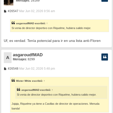
Mensajes:
16169
M
#26547
Mar Jun 02, 2026 9:56 am
e
n
s
asgaroudfMAD
escribió:
↑
a
Si venia de director deportivo con Riquelme, hubiera salido mejor.
j
e
Uf, es verdad. Tenía potencial para ir en una lista anti-Floren
asgaroudfMAD
A
Mensajes:
8299
M
#26548
Mar Jun 02, 2026 5:48 pm
e
n
s
Mister White
escribió:
↑
a
j
e
asgaroudfMAD
escribió:
↑
Si venia de director deportivo con Riquelme, hubiera salido mejor.
Jajaja, Riquelme ya tiene a Casillas de director de operaciones. Menuda
banda!