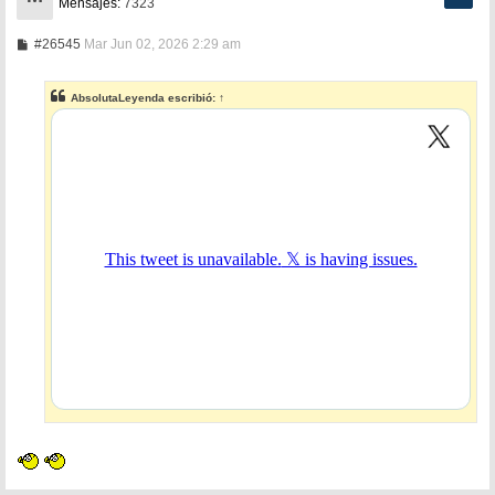
Mensajes:
7323
M
#26545
Mar Jun 02, 2026 2:29 am
e
n
s
AbsolutaLeyenda
escribió:
↑
a
j
e