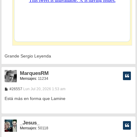
Grande Sergio Leyenda
MarquesRM
Mensajes:
11234
M
#26557
Lun Jul 20, 2026 1:53 am
e
n
Está más en forma que Lamine
s
a
j
e
_Jesus_
Mensajes:
50118