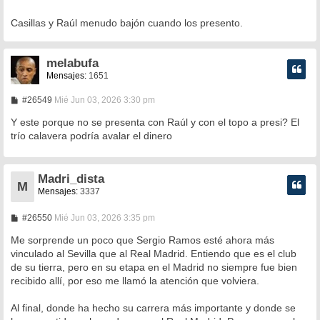
Casillas y Raúl menudo bajón cuando los presento.
melabufa
Mensajes:
1651
M
#26549
Mié Jun 03, 2026 3:30 pm
e
n
Y este porque no se presenta con Raúl y con el topo a presi? El
s
trío calavera podría avalar el dinero
a
j
e
Madri_dista
M
Mensajes:
3337
M
#26550
Mié Jun 03, 2026 3:35 pm
e
n
Me sorprende un poco que Sergio Ramos esté ahora más
s
vinculado al Sevilla que al Real Madrid. Entiendo que es el club
a
de su tierra, pero en su etapa en el Madrid no siempre fue bien
j
e
recibido allí, por eso me llamó la atención que volviera.
Al final, donde ha hecho su carrera más importante y donde se