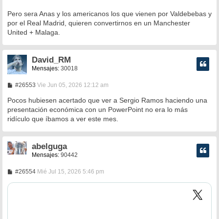
s
a
Pero sera Anas y los americanos los que vienen por Valdebebas y
j
e
por el Real Madrid, quieren convertirnos en un Manchester
United + Malaga.
David_RM
Mensajes:
30018
M
#26553
Vie Jun 05, 2026 12:12 am
e
n
Pocos hubiesen acertado que ver a Sergio Ramos haciendo una
s
presentación económica con un PowerPoint no era lo más
a
ridículo que íbamos a ver este mes.
j
e
abelguga
Mensajes:
90442
M
#26554
Mié Jul 15, 2026 5:46 pm
e
n
s
a
j
e