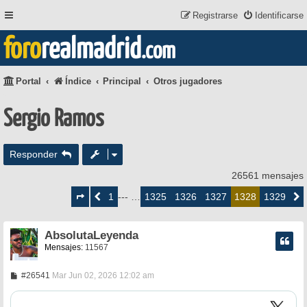
Registrarse
Identificarse
foro
realmadrid
.com
Portal
Índice
Principal
Otros jugadores
Sergio Ramos
Responder
26561 mensajes
Página
1328
1
1325
1326
1327
1329
Anterior
--- …
1328
Siguie
de
1329
AbsolutaLeyenda
Mensajes:
11567
M
#26541
Mar Jun 02, 2026 12:02 am
e
n
s