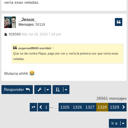
vería esas veladas.
a
j
e
_Jesus_
Mensajes:
50118
M
#26560
Mar Jul 28, 2026 7:28 pm
e
n
s
asgaroudfMAD
escribió:
↑
a
Que se de contra Pique, pago por ver y sería la primera vez que vería esas
j
e
veladas.
Molaría ehhh
Responder
26561 mensajes
Página
1328
1
1325
1326
1327
1329
Anterior
--- …
1328
Siguie
de
1329
Ir a