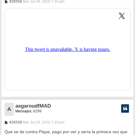
M
#26558
Mar Jul 28, 2026 7:16 pm
e
n
s
a
j
e
asgaroudfMAD
A
Mensajes:
8299
M
#26559
Mar Jul 28, 2026 7:19 pm
e
n
Que se de contra Pique, pago por ver y sería la primera vez que
s