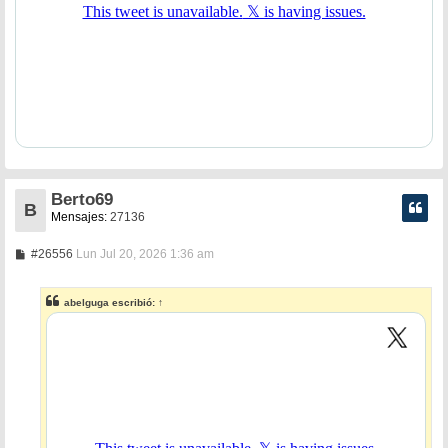
Berto69
B
Mensajes:
27136
M
#26556
Lun Jul 20, 2026 1:36 am
e
n
s
abelguga
escribió:
↑
a
j
e