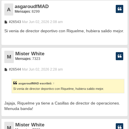
asgaroudfMAD
A
Mensajes:
8299
M
#26543
Mar Jun 02, 2026 2:08 am
e
n
Si venia de director deportivo con Riquelme, hubiera salido mejor.
s
a
j
e
Mister White
M
Mensajes:
7323
M
#26544
Mar Jun 02, 2026 2:28 am
e
n
s
asgaroudfMAD
escribió:
↑
a
Si venia de director deportivo con Riquelme, hubiera salido mejor.
j
e
Jajaja, Riquelme ya tiene a Casillas de director de operaciones.
Menuda banda!
Mister White
M