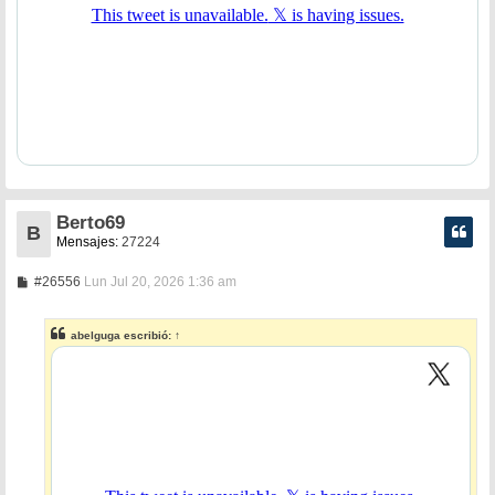
Berto69
B
Mensajes:
27224
M
#26556
Lun Jul 20, 2026 1:36 am
e
n
s
abelguga
escribió:
↑
a
j
e