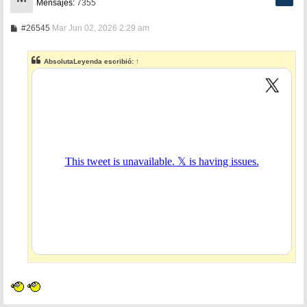
Mensajes:
7355
M
#26545
Mar Jun 02, 2026 2:29 am
e
n
s
AbsolutaLeyenda
escribió:
↑
a
j
e