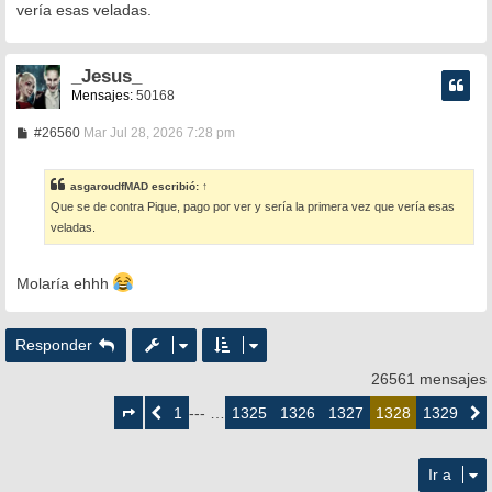
s
vería esas veladas.
a
j
e
_Jesus_
Mensajes:
50168
M
#26560
Mar Jul 28, 2026 7:28 pm
e
n
s
asgaroudfMAD
escribió:
↑
a
Que se de contra Pique, pago por ver y sería la primera vez que vería esas
j
e
veladas.
Molaría ehhh
Responder
26561 mensajes
Página
1328
1
1325
1326
1327
1329
Anterior
--- …
1328
Siguie
de
1329
Ir a