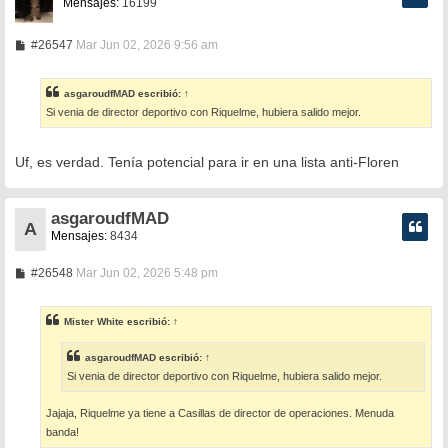
Mensajes:
16199
M
#26547
Mar Jun 02, 2026 9:56 am
e
n
s
asgaroudfMAD
escribió:
↑
a
Si venia de director deportivo con Riquelme, hubiera salido mejor.
j
e
Uf, es verdad. Tenía potencial para ir en una lista anti-Floren
asgaroudfMAD
A
Mensajes:
8434
M
#26548
Mar Jun 02, 2026 5:48 pm
e
n
s
Mister White
escribió:
↑
a
j
e
asgaroudfMAD
escribió:
↑
Si venia de director deportivo con Riquelme, hubiera salido mejor.
Jajaja, Riquelme ya tiene a Casillas de director de operaciones. Menuda
banda!