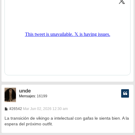
a
j
e
unde
Mensajes:
16199
M
#26542
Mar Jun 02, 2026 12:30 am
e
n
La transición de vikingo a intelectual con gafas le sienta bien. A la
s
espera del próximo outfit.
a
j
e