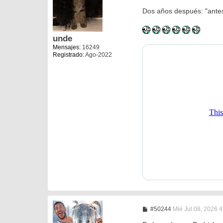
a
Dos años después: "antes
j
e
unde
Mensajes:
16249
Registrado:
Ago-2022
M
#50244
Mié Jul 08, 2026 
e
n