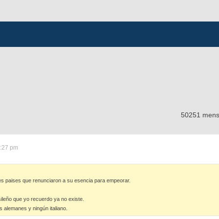
50251 mens
5:27 pm
 Tres paises que renunciaron a su esencia para empeorar.
sileño que yo recuerdo ya no existe.
alemanes y ningún italiano.