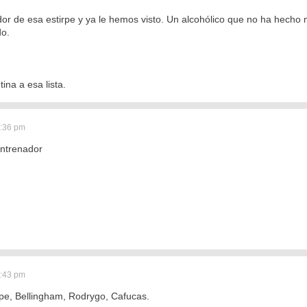
dor de esa estirpe y ya le hemos visto. Un alcohólico que no ha hech
do.
na a esa lista.
5:36 pm
entrenador
5:43 pm
pe, Bellingham, Rodrygo, Cafucas.