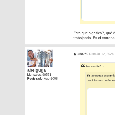
Esto que significa?, qué 
trabajando. Es el entrenad
M
#50250
Dom Jul 12, 2026
e
n
s
fer-
escribió:
↑
a
abelguga
j
Mensajes:
90571
e
abelguga
escribió
Registrado:
Ago-2008
Los informes de Ancelot