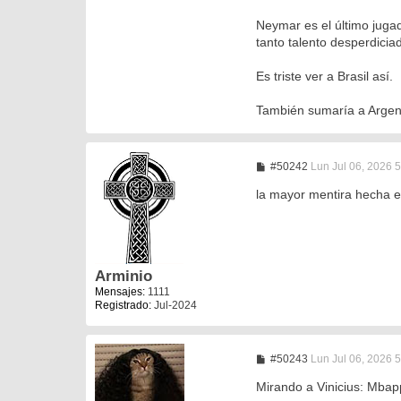
Neymar es el último juga
tanto talento desperdicia
Es triste ver a Brasil así.
También sumaría a Argenti
M
#50242
Lun Jul 06, 2026 
e
n
la mayor mentira hecha 
s
a
j
e
Arminio
Mensajes:
1111
Registrado:
Jul-2024
M
#50243
Lun Jul 06, 2026 
e
n
Mirando a Vinicius: Mbap
s