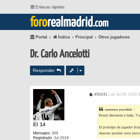
Enlaces rápidos
foro
realmadrid
.com
Portal
Índice
Principal
Otros jugadores
Dr. Carlo Ancelotti
Responder
M
#50241
Lun Jul 06, 2026 
e
n
s
ramones
escribió:
↑
a
Brasil, Alemania e Italia.
j
e
El 14
El prototipo de jugador bra
Mensajes:
309
Apenas quedan unos pocos 
Registrado:
Jul-2018