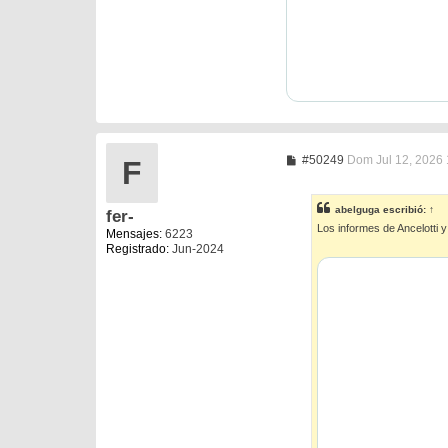
M
#50249
Dom Jul 12, 2026
F
e
n
s
abelguga
escribió:
↑
fer-
a
Los informes de Ancelotti y
j
Mensajes:
6223
e
Registrado:
Jun-2024