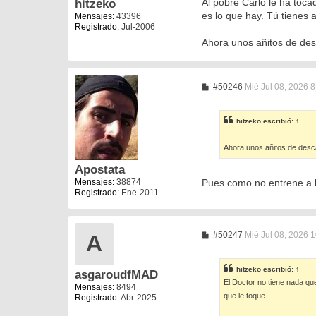
Al pobre Carlo le ha tocad
hitzeko
es lo que hay. Tú tienes 
Mensajes:
43396
Registrado:
Jul-2006
Ahora unos añitos de desc
M
#50246
Mié Jul 08, 2026 
e
n
s
hitzeko
escribió:
↑
a
j
e
Ahora unos añitos de desca
Apostata
Mensajes:
38874
Pues como no entrene a 
Registrado:
Ene-2011
M
#50247
Mié Jul 08, 2026 
A
e
n
s
hitzeko
escribió:
↑
asgaroudfMAD
a
El Doctor no tiene nada qu
j
Mensajes:
8494
e
que le toque.
Registrado:
Abr-2025