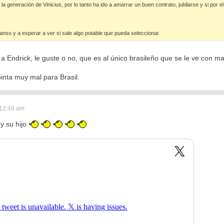
 la generación de Vinicius, por lo tanto ha ido a amarrar un buen contrato, jubilarse y si por e
nso y a esperar a ver si sale algo potable que pueda seleccionar.
 a Endrick, le guste o no, que es al único brasileño que se le ve con 
pinta muy mal para Brasil.
 12:49 am
 y su hijo