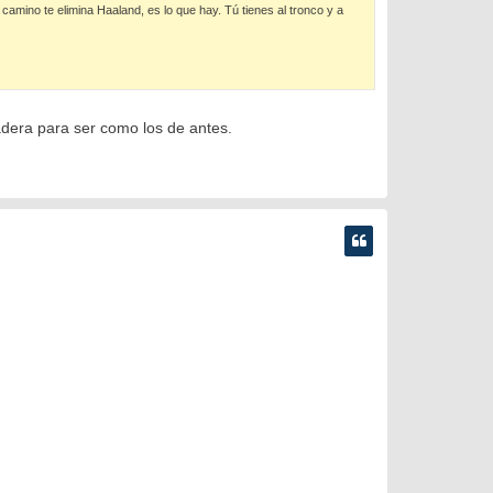
l camino te elimina Haaland, es lo que hay. Tú tienes al tronco y a
madera para ser como los de antes.