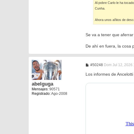
Al pobre Carlo le ha tocado
Cunha.
Ahora unos añitos de desca
Se va a tener que aferrar
De ahí en fuera, la cosa 
M
#50248
Dom Jul 12, 2026
e
n
Los informes de Ancelotti
s
a
abelguga
j
Mensajes:
90571
e
Registrado:
Ago-2008