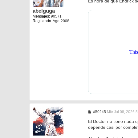
Es hora de que Endrick s
s
a
abelguga
j
Mensajes:
90571
e
Registrado:
Ago-2008
M
#50245
Mié Jul 08, 2026 
e
n
El Doctor no tiene nada q
s
depende casi por complet
a
j
e