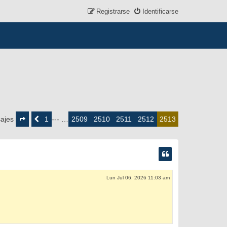
Registrarse
Identificarse
Página
2513
1
2509
2510
2511
2512
ajes
Anterior
--- …
2513
de
2513
Lun Jul 06, 2026 11:03 am