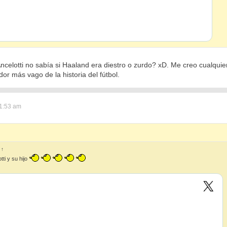
Ancelotti no sabía si Haaland era diestro o zurdo? xD. Me creo cualqui
or más vago de la historia del fútbol.
 1:53 am
:
↑
ti y su hijo