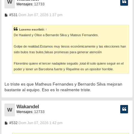
W
Mensajes:
12733
M
#531
Dom Jun 07, 2026 1:37 pm
e
n
s
Luxemo
escribió:
↑
a
De Haaland y Olise a Bernardo Silva y Mateus Fernandes.
j
e
Golpe de realidad.Estamos muy tiesos económicamente y las elecciones han
sido bulos tras bulos,falsas promesas para generar atención
Florentino quiere el tercer nadaplete seguido ,total él solo quiere seguir en el
poder y tener un Barcelona fuerte y Riquelme es un opositor horrible.
Lo triste es que Matheus Fernandes y Bernardo Silva mejoran
bastante al equipo. Eso es lo realmente triste.
Wakandel
W
Mensajes:
12733
M
#532
Dom Jun 07, 2026 1:42 pm
e
n