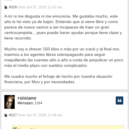
M
#526
Dom Jun 07, 2026 12:42 am
e
n
A mí ni me disgusta ni me emociona. Me gustaba mucho, este
s
año lo he visto ya de bajón. Entiendo que si viene libre y como
a
parece de nuevo vamos a ser incapaces de traer un gran
j
e
centrocampista....pues puede hacer ayudar porque tiene clase y
tiene recorrido.
Mucho voy a ofrecer 150 kilos o más por un crack y al final nos
traemos a los agentes libres sobrepagando para seguir
maquillando las cuentas año a año a costa de perjudicar un poco
más el medio plazo con sueldos complicados.
Me cuadra mucho el fichaje de hecho por nuestra situación
financiera, por Mou y por necesidades.
roisiano
Mensajes:
1184
M
#527
Dom Jun 07, 2026 12:48 am
e
n
s