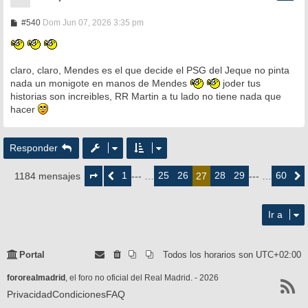
M
#540
Dom Jun 07, 2026 3:35 pm
e
n
s
a
claro, claro, Mendes es el que decide el PSG del Jeque no pinta
j
e
nada un monigote en manos de Mendes
joder tus
historias son increibles, RR Martin a tu lado no tiene nada que
hacer
Responder
Página
27
1
25
26
28
29
60
1184 mensajes
Anterior
--- …
27
--- …
Siguie
de
60
Ir a
Portal
Todos los horarios son
UTC+02:00
fororealmadrid
, el foro no oficial del Real Madrid. - 2026
Privacidad
Condiciones
FAQ