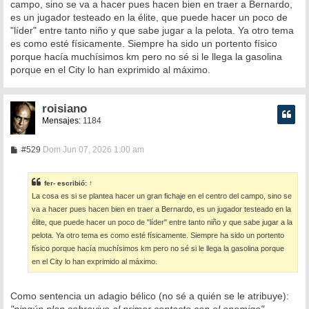
campo, sino se va a hacer pues hacen bien en traer a Bernardo,
es un jugador testeado en la élite, que puede hacer un poco de
"líder" entre tanto niño y que sabe jugar a la pelota. Ya otro tema
es como esté físicamente. Siempre ha sido un portento físico
porque hacía muchísimos km pero no sé si le llega la gasolina
porque en el City lo han exprimido al máximo.
roisiano
Mensajes:
1184
M
#529
Dom Jun 07, 2026 1:00 am
e
n
s
fer-
escribió:
↑
a
La cosa es si se plantea hacer un gran fichaje en el centro del campo, sino se
j
e
va a hacer pues hacen bien en traer a Bernardo, es un jugador testeado en la
élite, que puede hacer un poco de "líder" entre tanto niño y que sabe jugar a la
pelota. Ya otro tema es como esté físicamente. Siempre ha sido un portento
físico porque hacía muchísimos km pero no sé si le llega la gasolina porque
en el City lo han exprimido al máximo.
Como sentencia un adagio bélico (no sé a quién se le atribuye):
"ningún plan sobrevive al primer contacto con el enemigo"
.