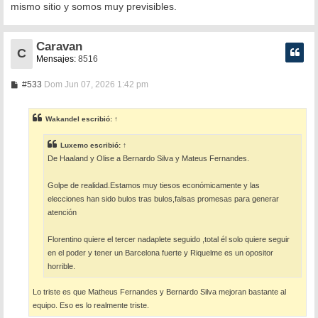
mismo sitio y somos muy previsibles.
Caravan
C
Mensajes:
8516
M
#533
Dom Jun 07, 2026 1:42 pm
e
n
s
Wakandel
escribió:
↑
a
j
e
Luxemo
escribió:
↑
De Haaland y Olise a Bernardo Silva y Mateus Fernandes.
Golpe de realidad.Estamos muy tiesos económicamente y las
elecciones han sido bulos tras bulos,falsas promesas para generar
atención
Florentino quiere el tercer nadaplete seguido ,total él solo quiere seguir
en el poder y tener un Barcelona fuerte y Riquelme es un opositor
horrible.
Lo triste es que Matheus Fernandes y Bernardo Silva mejoran bastante al
equipo. Eso es lo realmente triste.