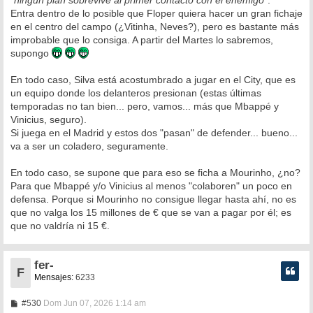
Entra dentro de lo posible que Floper quiera hacer un gran fichaje
en el centro del campo (¿Vitinha, Neves?), pero es bastante más
improbable que lo consiga. A partir del Martes lo sabremos,
supongo
En todo caso, Silva está acostumbrado a jugar en el City, que es
un equipo donde los delanteros presionan (estas últimas
temporadas no tan bien... pero, vamos... más que Mbappé y
Vinicius, seguro).
Si juega en el Madrid y estos dos "pasan" de defender... bueno...
va a ser un coladero, seguramente.
En todo caso, se supone que para eso se ficha a Mourinho, ¿no?
Para que Mbappé y/o Vinicius al menos "colaboren" un poco en
defensa. Porque si Mourinho no consigue llegar hasta ahí, no es
que no valga los 15 millones de € que se van a pagar por él; es
que no valdría ni 15 €.
fer-
F
Mensajes:
6233
M
#530
Dom Jun 07, 2026 1:14 am
e