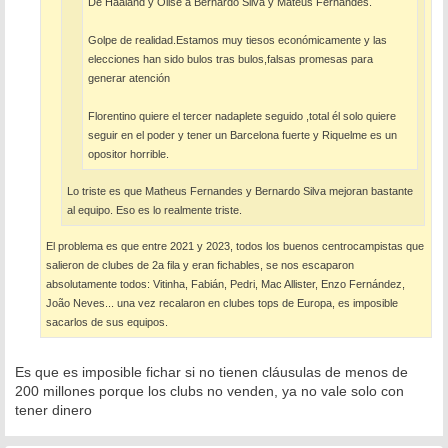
De Haaland y Olise a Bernardo Silva y Mateus Fernandes.
Golpe de realidad.Estamos muy tiesos económicamente y las
elecciones han sido bulos tras bulos,falsas promesas para
generar atención
Florentino quiere el tercer nadaplete seguido ,total él solo quiere
seguir en el poder y tener un Barcelona fuerte y Riquelme es un
opositor horrible.
Lo triste es que Matheus Fernandes y Bernardo Silva mejoran bastante
al equipo. Eso es lo realmente triste.
El problema es que entre 2021 y 2023, todos los buenos centrocampistas que
salieron de clubes de 2a fila y eran fichables, se nos escaparon
absolutamente todos: Vitinha, Fabián, Pedri, Mac Allister, Enzo Fernández,
João Neves... una vez recalaron en clubes tops de Europa, es imposible
sacarlos de sus equipos.
Es que es imposible fichar si no tienen cláusulas de menos de
200 millones porque los clubs no venden, ya no vale solo con
tener dinero