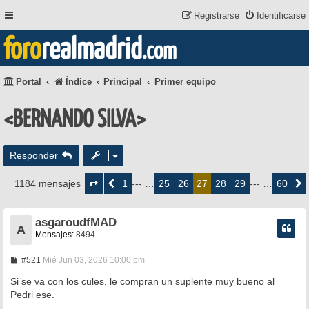
Registrarse
Identificarse
foro
realmadrid
.com
Portal
Índice
Principal
Primer equipo
<BERNANDO SILVA>
Responder
Página
27
1
25
26
28
29
60
1184 mensajes
Anterior
--- …
27
--- …
Siguie
de
60
asgaroudfMAD
A
Mensajes:
8494
M
#521
Mié Jun 03, 2026 10:00 pm
e
n
Si se va con los cules, le compran un suplente muy bueno al
s
Pedri ese.
a
j