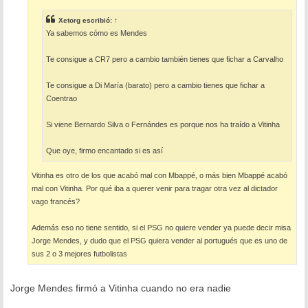
j
e
Xetorg
escribió:
↑
Ya sabemos cómo es Mendes
Te consigue a CR7 pero a cambio también tienes que fichar a Carvalho
Te consigue a Di María (barato) pero a cambio tienes que fichar a
Coentrao
Si viene Bernardo Silva o Fernándes es porque nos ha traído a Vitinha
Que oye, firmo encantado si es así
Vitinha es otro de los que acabó mal con Mbappé, o más bien Mbappé acabó
mal con Vitinha. Por qué iba a querer venir para tragar otra vez al dictador
vago francés?
Además eso no tiene sentido, si el PSG no quiere vender ya puede decir misa
Jorge Mendes, y dudo que el PSG quiera vender al portugués que es uno de
sus 2 o 3 mejores futbolistas
Jorge Mendes firmó a Vitinha cuando no era nadie