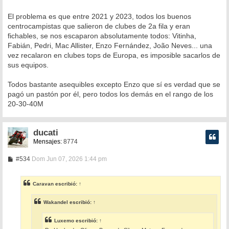
El problema es que entre 2021 y 2023, todos los buenos
centrocampistas que salieron de clubes de 2a fila y eran
fichables, se nos escaparon absolutamente todos: Vitinha,
Fabián, Pedri, Mac Allister, Enzo Fernández, João Neves... una
vez recalaron en clubes tops de Europa, es imposible sacarlos de
sus equipos.
Todos bastante asequibles excepto Enzo que sí es verdad que se
pagó un pastón por él, pero todos los demás en el rango de los
20-30-40M
ducati
Mensajes:
8774
M
#534
Dom Jun 07, 2026 1:44 pm
e
n
s
Caravan
escribió:
↑
a
j
e
Wakandel
escribió:
↑
Luxemo
escribió:
↑