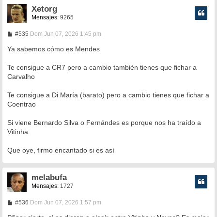
Xetorg
Mensajes:
9265
M
#535
Dom Jun 07, 2026 1:45 pm
e
n
Ya sabemos cómo es Mendes
s
a
Te consigue a CR7 pero a cambio también tienes que fichar a
j
e
Carvalho
Te consigue a Di María (barato) pero a cambio tienes que fichar a
Coentrao
Si viene Bernardo Silva o Fernándes es porque nos ha traído a
Vitinha
Que oye, firmo encantado si es así
melabufa
Mensajes:
1727
M
#536
Dom Jun 07, 2026 1:57 pm
e
n