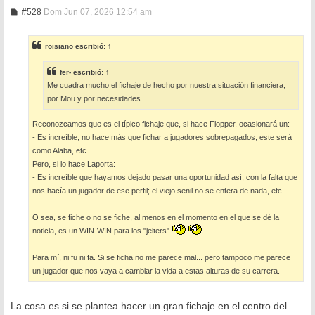
M
#528
Dom Jun 07, 2026 12:54 am
e
n
s
roisiano
escribió:
↑
a
j
e
fer-
escribió:
↑
Me cuadra mucho el fichaje de hecho por nuestra situación financiera,
por Mou y por necesidades.
Reconozcamos que es el típico fichaje que, si hace Flopper, ocasionará un:
- Es increíble, no hace más que fichar a jugadores sobrepagados; este será
como Alaba, etc.
Pero, si lo hace Laporta:
- Es increíble que hayamos dejado pasar una oportunidad así, con la falta que
nos hacía un jugador de ese perfil; el viejo senil no se entera de nada, etc.
O sea, se fiche o no se fiche, al menos en el momento en el que se dé la
noticia, es un WIN-WIN para los "jeiters"
Para mí, ni fu ni fa. Si se ficha no me parece mal... pero tampoco me parece
un jugador que nos vaya a cambiar la vida a estas alturas de su carrera.
La cosa es si se plantea hacer un gran fichaje en el centro del