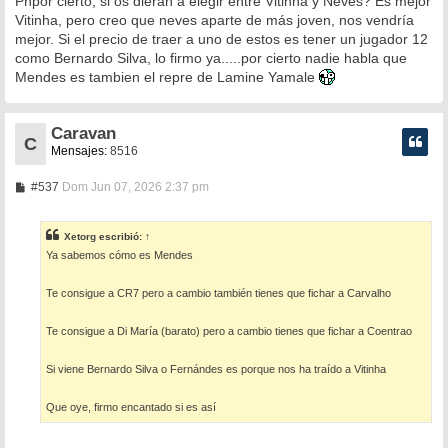
Pñpor cierto, si os dieran a elegir entre Vitinha y Neves? Es mejor
s
Vitinha, pero creo que neves aparte de más joven, nos vendría
a
mejor. Si el precio de traer a uno de estos es tener un jugador 12
j
e
como Bernardo Silva, lo firmo ya.....por cierto nadie habla que
Mendes es tambien el repre de Lamine Yamale
Caravan
C
Mensajes:
8516
M
#537
Dom Jun 07, 2026 2:37 pm
e
n
s
Xetorg
escribió:
↑
a
Ya sabemos cómo es Mendes
j
e
Te consigue a CR7 pero a cambio también tienes que fichar a Carvalho
Te consigue a Di María (barato) pero a cambio tienes que fichar a Coentrao
Si viene Bernardo Silva o Fernándes es porque nos ha traído a Vitinha
Que oye, firmo encantado si es así