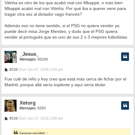
Vitinha es otro de los que acabó mal con Mbappé, o más bien
Mbappé acabó mal con Vitinha. Por qué iba a querer venir para
tragar otra vez al dictador vago francés?
Además eso no tiene sentido, si el PSG no quiere vender ya
puede decir misa Jorge Mendes, y dudo que el PSG quiera
vender al portugués que es uno de sus 2 o 3 mejores futbolistas
_Jesus_
Mensajes:
50240
M
#538
Dom Jun 07, 2026 2:43 pm
e
n
Fue culé de niño y hoy creo que está más cerca de fichar por el
s
Madrid, porque allá sería suplente y aquí sería titular.
a
j
e
Xetorg
Mensajes:
9265
M
#539
Dom Jun 07, 2026 3:08 pm
e
n
s
Caravan
escribió:
↑
a