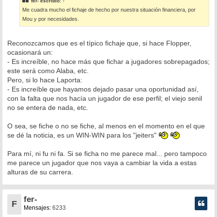
fer-
escribió:
↑
a
Me cuadra mucho el fichaje de hecho por nuestra situación financiera, por
j
e
Mou y por necesidades.
Reconozcamos que es el típico fichaje que, si hace Flopper,
ocasionará un:
- Es increíble, no hace más que fichar a jugadores sobrepagados;
este será como Alaba, etc.
Pero, si lo hace Laporta:
- Es increíble que hayamos dejado pasar una oportunidad así,
con la falta que nos hacía un jugador de ese perfil; el viejo senil
no se entera de nada, etc.
O sea, se fiche o no se fiche, al menos en el momento en el que
se dé la noticia, es un WIN-WIN para los "jeiters"
Para mí, ni fu ni fa. Si se ficha no me parece mal... pero tampoco
me parece un jugador que nos vaya a cambiar la vida a estas
alturas de su carrera.
fer-
F
Mensajes:
6233