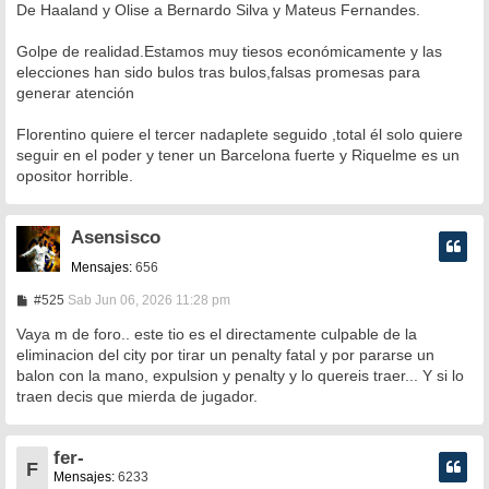
n
De Haaland y Olise a Bernardo Silva y Mateus Fernandes.
s
a
Golpe de realidad.Estamos muy tiesos económicamente y las
j
e
elecciones han sido bulos tras bulos,falsas promesas para
generar atención
Florentino quiere el tercer nadaplete seguido ,total él solo quiere
seguir en el poder y tener un Barcelona fuerte y Riquelme es un
opositor horrible.
Asensisco
Mensajes:
656
M
#525
Sab Jun 06, 2026 11:28 pm
e
n
Vaya m de foro.. este tio es el directamente culpable de la
s
eliminacion del city por tirar un penalty fatal y por pararse un
a
balon con la mano, expulsion y penalty y lo quereis traer... Y si lo
j
e
traen decis que mierda de jugador.
fer-
F
Mensajes:
6233