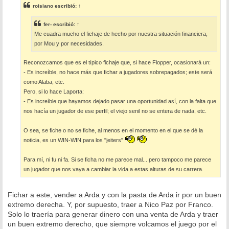
s
roisiano
escribió:
↑
a
j
e
fer-
escribió:
↑
Me cuadra mucho el fichaje de hecho por nuestra situación financiera,
por Mou y por necesidades.
Reconozcamos que es el típico fichaje que, si hace Flopper, ocasionará un:
- Es increíble, no hace más que fichar a jugadores sobrepagados; este será
como Alaba, etc.
Pero, si lo hace Laporta:
- Es increíble que hayamos dejado pasar una oportunidad así, con la falta que
nos hacía un jugador de ese perfil; el viejo senil no se entera de nada, etc.
O sea, se fiche o no se fiche, al menos en el momento en el que se dé la
noticia, es un WIN-WIN para los "jeiters"
Para mí, ni fu ni fa. Si se ficha no me parece mal... pero tampoco me parece
un jugador que nos vaya a cambiar la vida a estas alturas de su carrera.
Fichar a este, vender a Arda y con la pasta de Arda ir por un buen
extremo derecha. Y, por supuesto, traer a Nico Paz por Franco.
Solo lo traería para generar dinero con una venta de Arda y traer
un buen extremo derecho, que siempre volcamos el juego por el