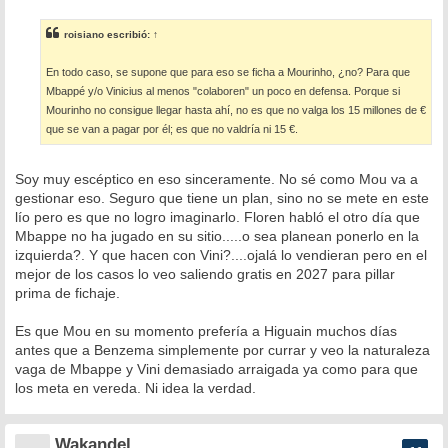
n
s
roisiano
escribió:
↑
a
j
e
En todo caso, se supone que para eso se ficha a Mourinho, ¿no? Para que
Mbappé y/o Vinicius al menos "colaboren" un poco en defensa. Porque si
Mourinho no consigue llegar hasta ahí, no es que no valga los 15 millones de €
que se van a pagar por él; es que no valdría ni 15 €.
Soy muy escéptico en eso sinceramente. No sé como Mou va a
gestionar eso. Seguro que tiene un plan, sino no se mete en este
lío pero es que no logro imaginarlo. Floren habló el otro día que
Mbappe no ha jugado en su sitio.....o sea planean ponerlo en la
izquierda?. Y que hacen con Vini?....ojalá lo vendieran pero en el
mejor de los casos lo veo saliendo gratis en 2027 para pillar
prima de fichaje.
Es que Mou en su momento prefería a Higuain muchos días
antes que a Benzema simplemente por currar y veo la naturaleza
vaga de Mbappe y Vini demasiado arraigada ya como para que
los meta en vereda. Ni idea la verdad.
Wakandel