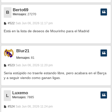
e
Berto69
B
Mensajes:
27270
M
#522
Sab Jun 06, 2026 11:17 pm
e
n
Está en la lista de deseos de Mourinho para el Madrid
s
a
j
e
Blur21
Mensajes:
81
M
#523
Sab Jun 06, 2026 11:20 pm
e
n
Seria estúpido no traerle estando libre, pero acabara en el Barça
s
y a seguir viendo como ganan ligas.
a
j
e
Luxemo
L
Mensajes:
7885
M
#524
Sab Jun 06, 2026 11:24 pm
e