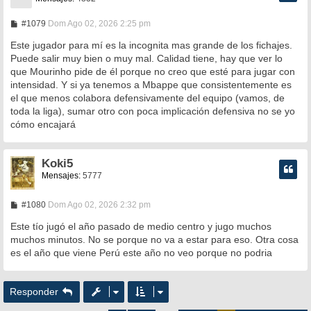
M
#1079
Dom Ago 02, 2026 2:25 pm
e
n
Este jugador para mí es la incognita mas grande de los fichajes.
s
Puede salir muy bien o muy mal. Calidad tiene, hay que ver lo
a
que Mourinho pide de él porque no creo que esté para jugar con
j
e
intensidad. Y si ya tenemos a Mbappe que consistentemente es
el que menos colabora defensivamente del equipo (vamos, de
toda la liga), sumar otro con poca implicación defensiva no se yo
cómo encajará
Koki5
Mensajes:
5777
M
#1080
Dom Ago 02, 2026 2:32 pm
e
n
Este tío jugó el año pasado de medio centro y jugo muchos
s
muchos minutos. No se porque no va a estar para eso. Otra cosa
a
es el año que viene Perú este año no veo porque no podria
j
e
Responder
Página