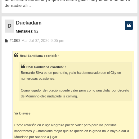
e
de nadie allí..
Duckadam
D
Mensajes:
92
M
#1062
Mar Jul 07, 2026 9:05 pm
e
n
s
Real Santillana
escribió:
↑
a
j
e
Real Santillana
escribió:
↑
Bernardo Silva es un pechofrio, ya lo ha demostrado con el City en
numerosas ocasiones.
Como jugador de rotación puede valer pero como sea titular por decreto
de Mourinho otro nadaplete is coming.
Ya lo avisé.
Como rotación en la liga Negreira puede valer pero para los partidos
importantes y Champions mejor que se quede en la grada no le vaya a dar a
Mourinho por sacarlo a jugar.