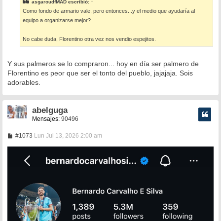
asgaroudfMAD
escribió:
↑
a
Como fondo de armario vale, pero entonces...y el medio que ayudaría al
j
e
equipo a organizarse mejor?
No cabe duda, Florentino otra vez nos vendio espejitos.
Y sus palmeros se lo compraron... hoy en día ser palmero de
Florentino es peor que ser el tonto del pueblo, jajajaja. Sois
adorables.
abelguga
Mensajes:
90496
M
#1073
Lun Jul 13, 2026 2:00 am
e
n
s
a
j
e