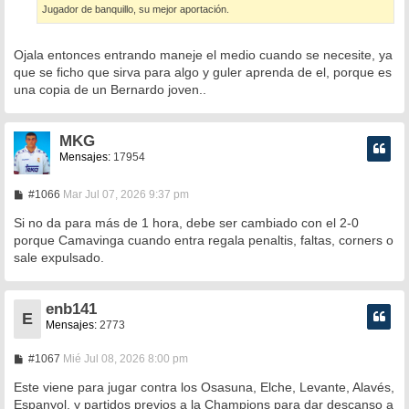
Jugador de banquillo, su mejor aportación.
Ojala entonces entrando maneje el medio cuando se necesite, ya
que se ficho que sirva para algo y guler aprenda de el, porque es
una copia de un Bernardo joven..
MKG
Mensajes:
17954
M
#1066
Mar Jul 07, 2026 9:37 pm
e
n
Si no da para más de 1 hora, debe ser cambiado con el 2-0
s
porque Camavinga cuando entra regala penaltis, faltas, corners o
a
sale expulsado.
j
e
enb141
E
Mensajes:
2773
M
#1067
Mié Jul 08, 2026 8:00 pm
e
n
Este viene para jugar contra los Osasuna, Elche, Levante, Alavés,
s
Espanyol, y partidos previos a la Champions para dar descanso a
a