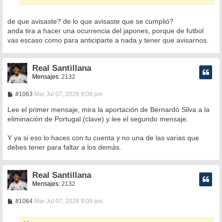
de que avisaste? de lo que avisaste que se cumplió?
anda tira a hacer una ocurrencia del japones, porque de futbol
vas escaso como para anticiparte a nada y tener que avisarnos.
Real Santillana
Mensajes:
2132
M
#1063
Mar Jul 07, 2026 9:08 pm
e
n
Lee el primer mensaje, mira la aportación de Bernardo Silva a la
s
eliminación de Portugal (clave) y lee el segundo mensaje.
a
j
e
Y ya si eso lo haces con tu cuenta y no una de las varias que
debes tener para faltar a los demás.
Real Santillana
Mensajes:
2132
M
#1064
Mar Jul 07, 2026 9:09 pm
e
n
s