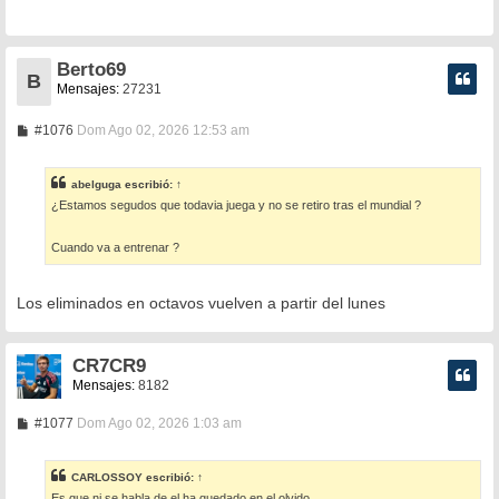
a
j
e
Berto69
B
Mensajes:
27231
M
#1076
Dom Ago 02, 2026 12:53 am
e
n
s
abelguga
escribió:
↑
a
¿Estamos segudos que todavia juega y no se retiro tras el mundial ?
j
e
Cuando va a entrenar ?
Los eliminados en octavos vuelven a partir del lunes
CR7CR9
Mensajes:
8182
M
#1077
Dom Ago 02, 2026 1:03 am
e
n
s
CARLOSSOY
escribió:
↑
a
Es que ni se habla de el,ha quedado en el olvido.