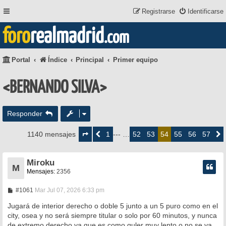
Registrarse
Identificarse
foro
realmadrid
.com
Portal
Índice
Principal
Primer equipo
<BERNANDO SILVA>
Responder
Página
54
1
52
53
55
56
57
1140 mensajes
Anterior
--- …
54
Siguie
de
57
Miroku
M
Mensajes:
2356
M
#1061
Mar Jul 07, 2026 6:33 pm
e
n
Jugará de interior derecho o doble 5 junto a un 5 puro como en el
s
city, osea y no será siempre titular o solo por 60 minutos, y nunca
a
de extremo derecho ya que es como guler muy lento o no se va
j