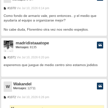
M
#1070
Vie Jul 10, 2026 6:14 pm
e
n
Como fondo de armario vale, pero entonces...y el medio que
s
ayudaría al equipo a organizarse mejor?
a
j
e
No cabe duda, Florentino otra vez nos vendio espejitos.
madridistaaatope
Mensajes:
8135
M
#1071
Vie Jul 10, 2026 6:20 pm
e
n
esperemos que juegue de medio centro sino estamos jodidos
s
a
j
e
Wakandel
W
Mensajes:
12711
M
#1072
Vie Jul 10, 2026 6:26 pm
e
n
s