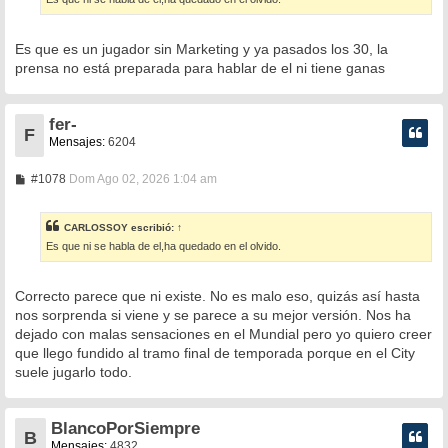
j
e
Es que es un jugador sin Marketing y ya pasados los 30, la
prensa no está preparada para hablar de el ni tiene ganas
fer-
F
Mensajes:
6204
M
#1078
Dom Ago 02, 2026 1:04 am
e
n
s
CARLOSSOY
escribió:
↑
a
Es que ni se habla de el,ha quedado en el olvido.
j
e
Correcto parece que ni existe. No es malo eso, quizás así hasta
nos sorprenda si viene y se parece a su mejor versión. Nos ha
dejado con malas sensaciones en el Mundial pero yo quiero creer
que llego fundido al tramo final de temporada porque en el City
suele jugarlo todo.
BlancoPorSiempre
B
Mensajes:
4832