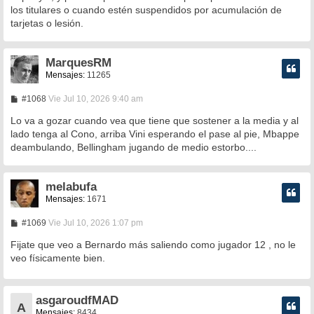
los titulares o cuando estén suspendidos por acumulación de
j
e
tarjetas o lesión.
MarquesRM
Mensajes:
11265
M
#1068
Vie Jul 10, 2026 9:40 am
e
n
Lo va a gozar cuando vea que tiene que sostener a la media y al
s
lado tenga al Cono, arriba Vini esperando el pase al pie, Mbappe
a
deambulando, Bellingham jugando de medio estorbo....
j
e
melabufa
Mensajes:
1671
M
#1069
Vie Jul 10, 2026 1:07 pm
e
n
Fijate que veo a Bernardo más saliendo como jugador 12 , no le
s
veo físicamente bien.
a
j
e
asgaroudfMAD
A
Mensajes:
8434