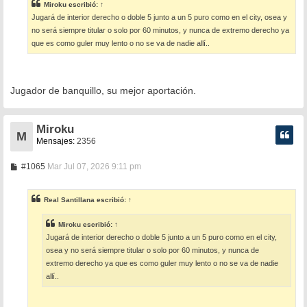
Miroku
escribió:
↑
a
Jugará de interior derecho o doble 5 junto a un 5 puro como en el city, osea y
j
e
no será siempre titular o solo por 60 minutos, y nunca de extremo derecho ya
que es como guler muy lento o no se va de nadie allí..
Jugador de banquillo, su mejor aportación.
Miroku
M
Mensajes:
2356
M
#1065
Mar Jul 07, 2026 9:11 pm
e
n
s
Real Santillana
escribió:
↑
a
j
e
Miroku
escribió:
↑
Jugará de interior derecho o doble 5 junto a un 5 puro como en el city,
osea y no será siempre titular o solo por 60 minutos, y nunca de
extremo derecho ya que es como guler muy lento o no se va de nadie
allí..