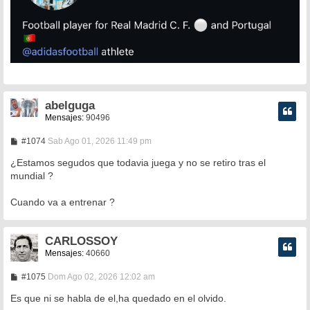
abelguga
Mensajes:
90496
M
#1074
Sab Ago 01, 2026 11:49 pm
e
n
¿Estamos segudos que todavia juega y no se retiro tras el
s
mundial ?
a
j
e
Cuando va a entrenar ?
CARLOSSOY
Mensajes:
40660
M
#1075
Dom Ago 02, 2026 12:02 am
e
n
Es que ni se habla de el,ha quedado en el olvido.
s