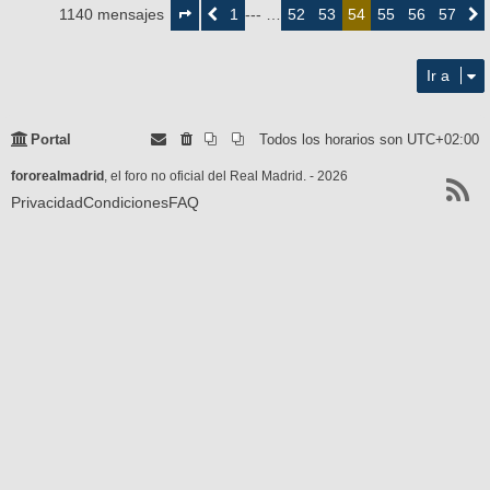
54
1
52
53
55
56
57
1140 mensajes
Anterior
--- …
54
Siguie
de
57
Ir a
Portal
Todos los horarios son
UTC+02:00
fororealmadrid
, el foro no oficial del Real Madrid. - 2026
Privacidad
Condiciones
FAQ