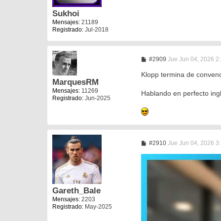
j
e
Sukhoi
Mensajes:
21189
Registrado:
Jul-2018
M
#2909
Jue Jun 04, 2026 2
e
n
Klopp termina de conven
s
MarquesRM
a
Mensajes:
11269
Hablando en perfecto in
j
Registrado:
Jun-2025
e
M
#2910
Jue Jun 04, 2026 3
e
n
s
a
j
e
Gareth_Bale
Mensajes:
2203
Registrado:
May-2025