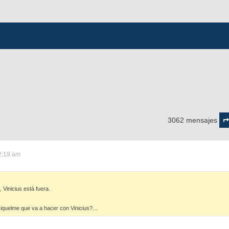
Pág
14
3062 mensajes
d
15
2:19 am
 Vinicius está fuera.
iquelme que va a hacer con Vinicius?...