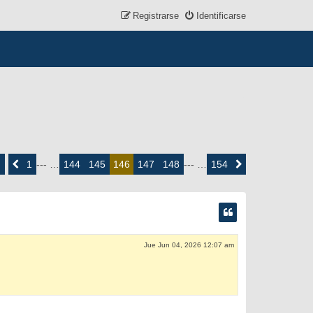
Registrarse
Identificarse
ina
6
1
144
145
147
148
154
Anterior
--- …
146
--- …
Siguiente
e
4
Jue Jun 04, 2026 12:07 am