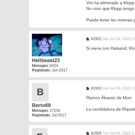
Vini ha eliminado a Klop
No creo que Klopp tenga 
Puede tener las mismas 
M
#2902
Jue Jun 04, 2026 1
e
n
Si viene con Halaand, Klo
s
a
Hellbeast23
j
e
Mensajes:
6024
Registrado:
Jun-2017
M
#2903
Jue Jun 04, 2026 1
B
e
n
Ramon Álvarez de Mon:
s
Berto69
a
La candidatura de Riquel
j
Mensajes:
27236
e
Registrado:
Jul-2017
M
#2904
Jue Jun 04, 2026 1