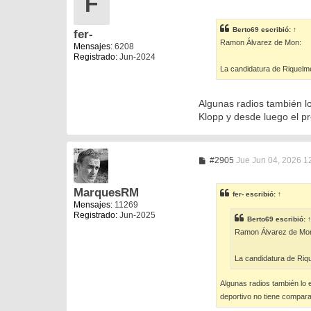
F
e
n
s
Berto69
escribió:
↑
fer-
a
Ramon Álvarez de Mon:
j
Mensajes:
6208
e
Registrado:
Jun-2024
La candidatura de Riquelm
Algunas radios también l
Klopp y desde luego el p
M
#2905
Jue Jun 04, 2026 1
e
n
s
MarquesRM
fer-
escribió:
↑
a
Mensajes:
11269
j
Registrado:
Jun-2025
e
Berto69
escribió:
↑
Ramon Álvarez de Mo
La candidatura de Riq
Algunas radios también lo 
deportivo no tiene compara