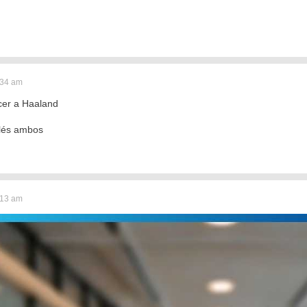
:34 am
cer a Haaland
glés ambos
:13 am