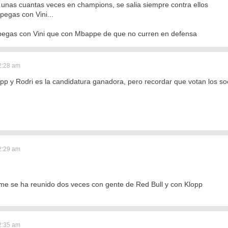
p unas cuantas veces en champions, se salia siempre contra ellos
pegas con Vini...
pegas con Vini que con Mbappe de que no curren en defensa
2:28 am
pp y Rodri es la candidatura ganadora, pero recordar que votan los soc
2:29 am
me se ha reunido dos veces con gente de Red Bull y con Klopp
2:35 am