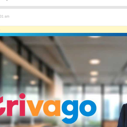
:31 am
↑