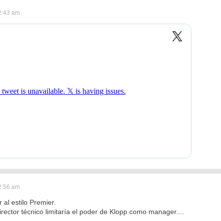
2:43 am
2:56 am
al estilo Premier.
irector técnico limitaría el poder de Klopp como manager....