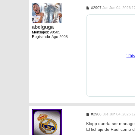
M
#2907
Jue Jun 04, 2026 1
e
n
s
a
abelguga
j
Mensajes:
90505
e
Registrado:
Ago-2008
M
#2908
Jue Jun 04, 2026 1
e
n
Klopp quería ser manager 
s
El fichaje de Raúl como d
a