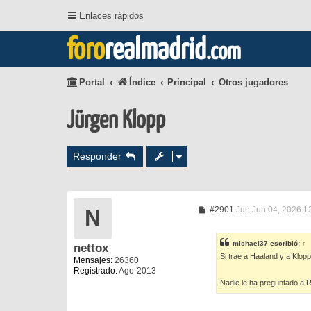
Enlaces rápidos
foro
realmadrid
.com
Portal
Índice
Principal
Otros jugadores
Jürgen Klopp
Responder
M
#2901
Jue Jun 04, 2026 1
N
e
n
s
michael37
escribió:
↑
nettox
a
Si trae a Haaland y a Klopp,
j
Mensajes:
26360
e
Registrado:
Ago-2013
Nadie le ha preguntado a R