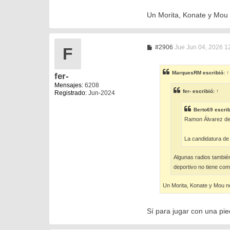
Un Morita, Konate y Mou n
M
#2906
Jue Jun 04, 2026 1
F
e
n
s
MarquesRM
escribió:
↑
fer-
a
j
Mensajes:
6208
e
fer-
escribió:
↑
Registrado:
Jun-2024
Berto69
escrib
Ramon Álvarez d
La candidatura de
Algunas radios tambié
deportivo no tiene com
Un Morita, Konate y Mou no 
Sí para jugar con una pie