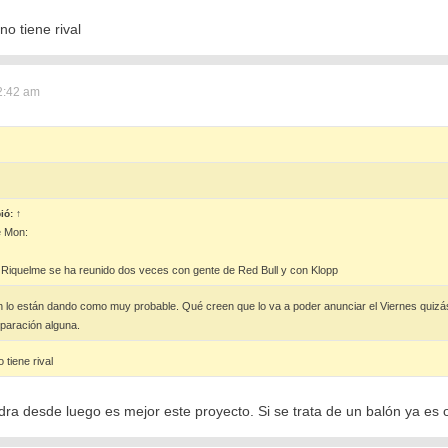
o tiene rival
2:42 am
ió:
↑
e Mon:
 Riquelme se ha reunido dos veces con gente de Red Bull y con Klopp
n lo están dando como muy probable. Qué creen que lo va a poder anunciar el Viernes quizás
paración alguna.
tiene rival
dra desde luego es mejor este proyecto. Si se trata de un balón ya es 