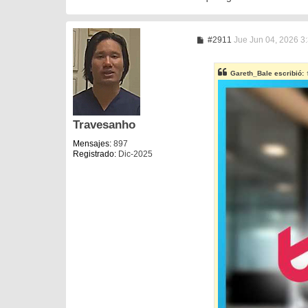
M
#2911
Jue Jun 04, 2026 3
e
n
s
Gareth_Bale
escribió:
a
j
e
Travesanho
Mensajes:
897
Registrado:
Dic-2025