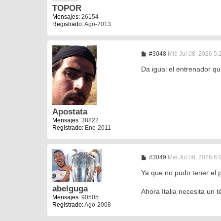
s
TOPOR
a
j
Mensajes:
26154
e
Registrado:
Ago-2013
M
#3048
Mié Jul 08, 2026 5
e
n
Da igual el entrenador qu
s
a
j
e
Apostata
Mensajes:
38822
Registrado:
Ene-2011
M
#3049
Mié Jul 08, 2026 6
e
n
Ya que no pudo tener el 
s
a
abelguga
Ahora Italia necesita un 
j
Mensajes:
90505
e
Registrado:
Ago-2008