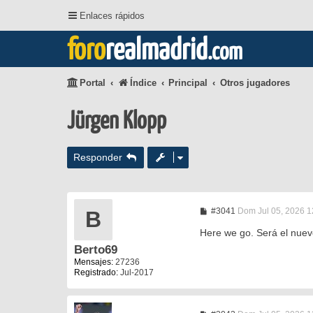
Enlaces rápidos
foro
realmadrid
.com
Portal
Índice
Principal
Otros jugadores
Jürgen Klopp
Responder
M
#3041
Dom Jul 05, 2026 1
B
e
n
Here we go. Será el nue
s
Berto69
a
j
Mensajes:
27236
e
Registrado:
Jul-2017