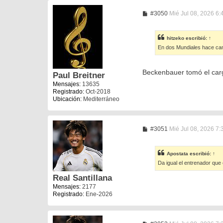
M
#3050
Mié Jul 08, 2026 6
e
n
s
hitzeko
escribió:
↑
a
En dos Mundiales hace cam
j
e
Beckenbauer tomó el carg
Paul Breitner
Mensajes:
13635
Registrado:
Oct-2018
Ubicación:
Mediterráneo
M
#3051
Mié Jul 08, 2026 7
e
n
s
Apostata
escribió:
↑
a
Da igual el entrenador que
j
e
Real Santillana
Mensajes:
2177
Registrado:
Ene-2026