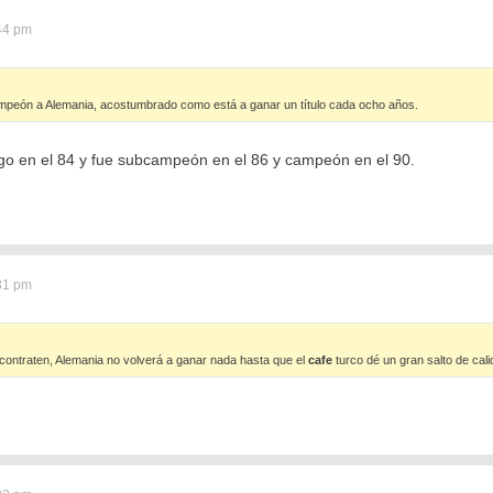
:44 pm
peón a Alemania, acostumbrado como está a ganar un título cada ocho años.
o en el 84 y fue subcampeón en el 86 y campeón en el 90.
:31 pm
 contraten, Alemania no volverá a ganar nada hasta que el
cafe
turco dé un gran salto de cali