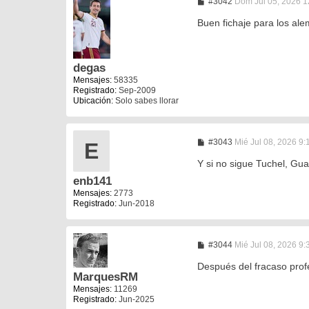
M
#3042
Dom Jul 05, 2026 1
e
n
Buen fichaje para los al
s
a
j
e
degas
Mensajes:
58335
Registrado:
Sep-2009
Ubicación:
Solo sabes llorar
M
#3043
Mié Jul 08, 2026 9
E
e
n
Y si no sigue Tuchel, Gua
s
enb141
a
j
Mensajes:
2773
e
Registrado:
Jun-2018
M
#3044
Mié Jul 08, 2026 9
e
n
Después del fracaso prof
s
MarquesRM
a
Mensajes:
11269
j
Registrado:
Jun-2025
e