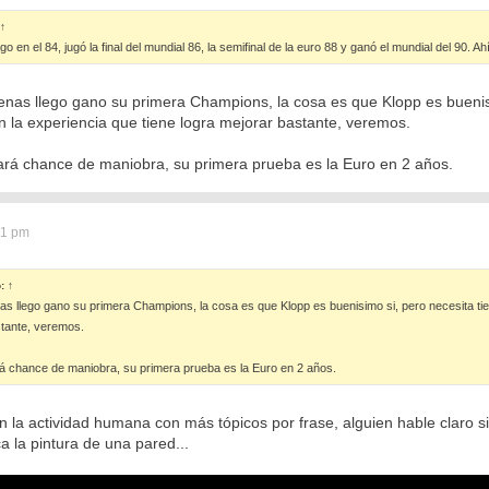
↑
en el 84, jugó la final del mundial 86, la semifinal de la euro 88 y ganó el mundial del 90. Ahí
enas llego gano su primera Champions, la cosa es que Klopp es bueni
n la experiencia que tiene logra mejorar bastante, veremos.
 dará chance de maniobra, su primera prueba es la Euro en 2 años.
41 pm
ó:
↑
as llego gano su primera Champions, la cosa es que Klopp es buenisimo si, pero necesita ti
stante, veremos.
ará chance de maniobra, su primera prueba es la Euro en 2 años.
la actividad humana con más tópicos por frase, alguien hable claro 
 la pintura de una pared...