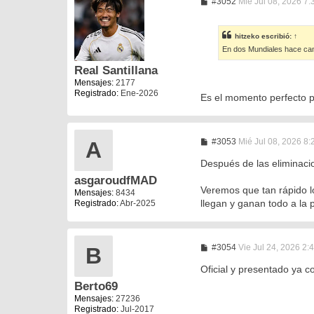
M
#3052
Mié Jul 08, 2026 7
e
n
s
hitzeko
escribió:
↑
a
En dos Mundiales hace cam
j
e
Real Santillana
Mensajes:
2177
Registrado:
Ene-2026
Es el momento perfecto p
M
#3053
Mié Jul 08, 2026 8
A
e
n
Después de las eliminacio
s
asgaroudfMAD
a
Veremos que tan rápido lo
j
Mensajes:
8434
e
llegan y ganan todo a la 
Registrado:
Abr-2025
M
#3054
Vie Jul 24, 2026 2:
B
e
n
Oficial y presentado ya 
s
Berto69
a
j
Mensajes:
27236
e
Registrado:
Jul-2017