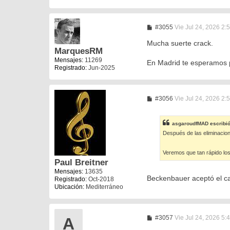
M
#3055
Vie Jul 24, 2026 2:
e
n
Mucha suerte crack.
s
MarquesRM
a
Mensajes:
11269
En Madrid te esperamos 
j
Registrado:
Jun-2025
e
M
#3056
Vie Jul 24, 2026 2:
e
n
s
asgaroudfMAD
escribi
a
Después de las eliminacion
j
e
Veremos que tan rápido los 
Paul Breitner
Mensajes:
13635
Beckenbauer aceptó el carg
Registrado:
Oct-2018
Ubicación:
Mediterráneo
M
#3057
Vie Jul 24, 2026 5:
A
e