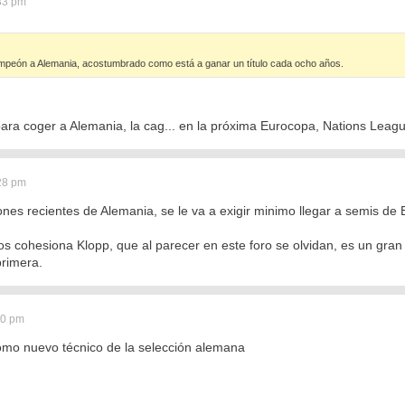
:33 pm
peón a Alemania, acostumbrado como está a ganar un título cada ocho años.
ara coger a Alemania, la cag... en la próxima Eurocopa, Nations Leagu
:28 pm
nes recientes de Alemania, se le va a exigir minimo llegar a semis de 
s cohesiona Klopp, que al parecer en este foro se olvidan, es un gran 
primera.
40 pm
como nuevo técnico de la selección alemana