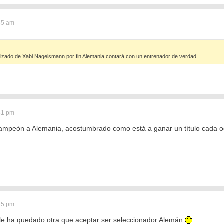
:55 am
tizado de Xabi Nagelsmann por fin Alemania contará con un entrenador de verdad.
:31 pm
ampeón a Alemania, acostumbrado como está a ganar un título cada o
:35 pm
le ha quedado otra que aceptar ser seleccionador Alemán