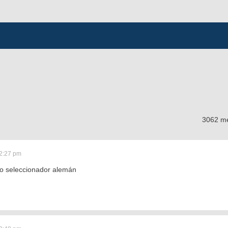
3062 m
2:27 pm
vo seleccionador alemán