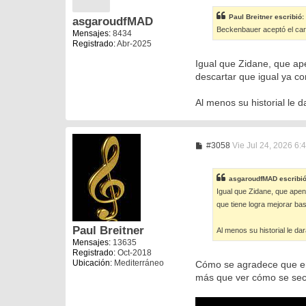
n
s
Paul Breitner
escribió:
asgaroudfMAD
a
Beckenbauer aceptó el cargo 
j
Mensajes:
8434
e
Registrado:
Abr-2025
Igual que Zidane, que ap
descartar que igual ya co
Al menos su historial le
M
#3058
Vie Jul 24, 2026 6:
e
n
s
asgaroudfMAD
escribi
a
Igual que Zidane, que apen
j
e
que tiene logra mejorar ba
Paul Breitner
Al menos su historial le d
Mensajes:
13635
Registrado:
Oct-2018
Ubicación:
Mediterráneo
Cómo se agradece que en 
más que ver cómo se seca