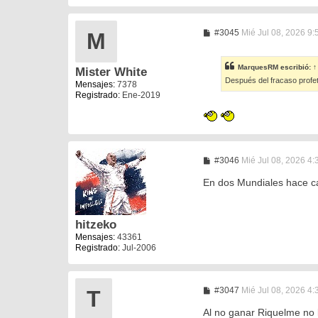
M
#3045
Mié Jul 08, 2026 9
M
e
n
s
MarquesRM
escribió:
↑
Mister White
a
Después del fracaso profe
j
Mensajes:
7378
e
Registrado:
Ene-2019
M
#3046
Mié Jul 08, 2026 4
e
n
En dos Mundiales hace c
s
a
j
e
hitzeko
Mensajes:
43361
Registrado:
Jul-2006
M
#3047
Mié Jul 08, 2026 4
T
e
n
Al no ganar Riquelme no 