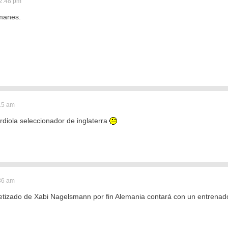
2:48 pm
emanes.
:15 am
rdiola seleccionador de inglaterra
:36 am
etizado de Xabi Nagelsmann por fin Alemania contará con un entrenad