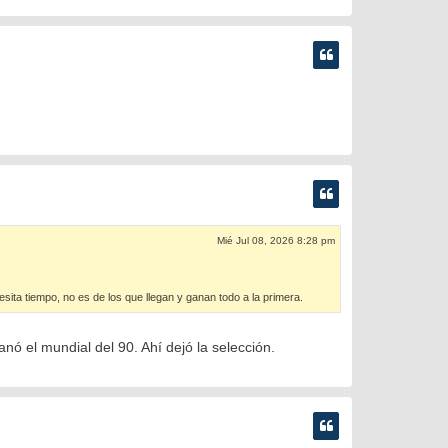
Mié Jul 08, 2026 8:28 pm
sita tiempo, no es de los que llegan y ganan todo a la primera.
anó el mundial del 90. Ahí dejó la selección.