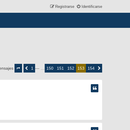
Registrarse
Identificarse
Página
153
1
150
151
152
154
ensajes
Anterior
--- …
153
Siguiente
de
154