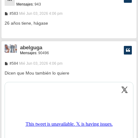
Mensajes:
943
M
#583
Mié Jun 03, 2026 4:06 pm
e
n
26 años tiene, hágase
s
a
j
e
abelguga
Mensajes:
90496
M
#584
Mié Jun 03, 2026 4:06 pm
e
n
Dicen que Mou también lo quiere
s
a
j
e