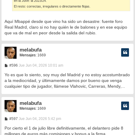
en la Juve: la 2023/24.
El resto: correctas, irregulares o directamente flojas.
Aquí Mbappé desde que vino ha sido un desastre: fuente foro
Real Madrd, claro si no hay quién le de balones y en ese equipo
que va de mal en peor desde la salida del rubio.
melabufa
Mensajes:
1669
M
#596
Jue Jun 04, 2026 10:01 am
e
n
Yo es que lo siento, soy muy del Madrid y no estoy acostumbrado
s
a la mediocridad, y últimamente damos por bueno que venga
a
cualquier tipo de jugador, llámese Vlahovic, Carreras, Mendy,...
j
e
melabufa
Mensajes:
1669
M
#597
Jue Jun 04, 2026 5:42 pm
e
n
Por cierto el 1 de julio libre definitivamente, el delantero pide 8
s
millones de euros más comisiones y bonus a la firma.