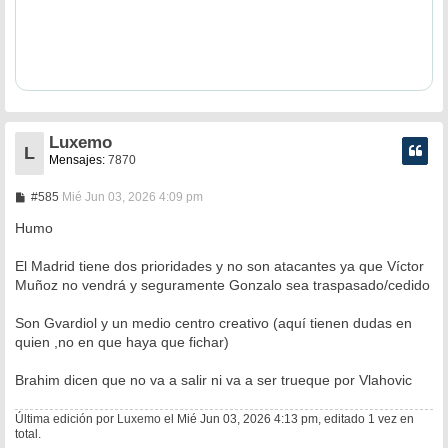
Luxemo
L
Mensajes:
7870
M
#585
Mié Jun 03, 2026 4:09 pm
e
n
Humo
s
a
El Madrid tiene dos prioridades y no son atacantes ya que Víctor
j
e
Muñoz no vendrá y seguramente Gonzalo sea traspasado/cedido
Son Gvardiol y un medio centro creativo (aquí tienen dudas en
quien ,no en que haya que fichar)
Brahim dicen que no va a salir ni va a ser trueque por Vlahovic
Última edición por
Luxemo
el Mié Jun 03, 2026 4:13 pm, editado 1 vez en
total.