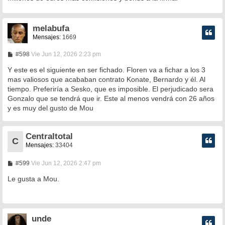
a
j
e
melabufa
Mensajes:
1669
M
#598
Vie Jun 12, 2026 2:23 pm
e
n
Y este es el siguiente en ser fichado. Floren va a fichar a los 3
s
mas valiosos que acababan contrato Konate, Bernardo y él. Al
a
tiempo. Preferiría a Sesko, que es imposible. El perjudicado sera
j
e
Gonzalo que se tendrá que ir. Este al menos vendrá con 26 años
y es muy del gusto de Mou
Centraltotal
C
Mensajes:
33404
M
#599
Vie Jun 12, 2026 2:47 pm
e
n
Le gusta a Mou.
s
a
j
e
unde