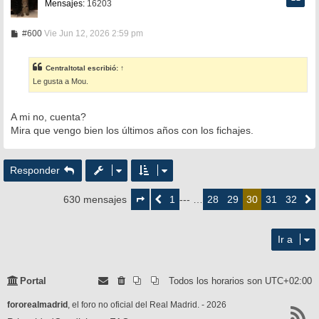
Mensajes:
16203
M
#600
Vie Jun 12, 2026 2:59 pm
e
n
s
Centraltotal
escribió:
↑
a
Le gusta a Mou.
j
e
A mi no, cuenta?
Mira que vengo bien los últimos años con los fichajes.
Responder
Página
30
1
28
29
31
32
630 mensajes
Anterior
--- …
30
Siguie
de
32
Ir a
Portal
Todos los horarios son
UTC+02:00
fororealmadrid
, el foro no oficial del Real Madrid. - 2026