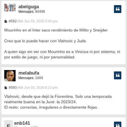
abelguga
Mensajes:
90496
M
#592
Mié Jun 03, 2026 5:04 pm
e
n
Mourinho en el Inter saco rendimiento de Milito y Sneijder
s
a
Creo que lo puede hacer con Vlahovic y Jude.
j
e
A quien sigo sin ver con Mourinho es a Vinicius ni por sistema, ni
por estilo de juego, ni por personalidad.
melabufa
Mensajes:
1669
M
#593
Mié Jun 03, 2026 6:10 pm
e
n
Vlahovic, desde que dejó la Fiorentina. Solo una temporada
s
realmente buena en la Juve: la 2023/24.
a
El resto: correctas, irregulares o directamente flojas.
j
e
enb141
E