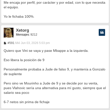
Me encaja por perfil, por carácter y por edad, con lo que necesita
el equipo.
Yo le fichaba 100%.
Xetorg
Mensajes:
9212
M
#591
Mié Jun 03, 2026 5:03 pm
e
n
Quiero que Vini se vaya y pase Mbappe a la izquierda.
s
a
Eso libera la posición de 9
j
e
Personalmente probaba a Jude de falso 9, y mantenía a Gonzalo
de suplente
Pero sino ve Mourinho a Jude de 9 y se decide por su venta,
pues Vlahovic sería una alternativa para mí gusto, siempre que el
salario sea poco
6-7 netos sin prima de fichaje