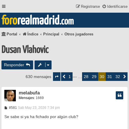
Registrarse
Identificarse
foro
realmadrid
.com
Portal
Índice
Principal
Otros jugadores
Dusan Vlahovic
Responder
Página
30
1
28
29
31
32
630 mensajes
Anterior
--- …
30
Siguie
de
32
melabufa
Mensajes:
1669
M
#581
Sab May 23, 2026 7:34 pm
e
n
Se sabe si ya ha fichado por algún club?
s
a
j