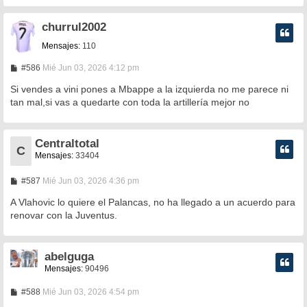
churrul2002
Mensajes:
110
M
#586
Mié Jun 03, 2026 4:12 pm
e
n
Si vendes a vini pones a Mbappe a la izquierda no me parece ni
s
tan mal,si vas a quedarte con toda la artillería mejor no
a
j
e
Centraltotal
C
Mensajes:
33404
M
#587
Mié Jun 03, 2026 4:36 pm
e
n
A Vlahovic lo quiere el Palancas, no ha llegado a un acuerdo para
s
renovar con la Juventus.
a
j
e
abelguga
Mensajes:
90496
M
#588
Mié Jun 03, 2026 4:54 pm
e