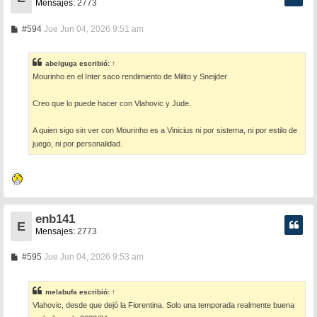
Mensajes:
2773
M
#594
Jue Jun 04, 2026 9:51 am
e
n
s
abelguga
escribió:
↑
a
Mourinho en el Inter saco rendimiento de Milito y Sneijder
j
e
Creo que lo puede hacer con Vlahovic y Jude.
A quien sigo sin ver con Mourinho es a Vinicius ni por sistema, ni por estilo de
juego, ni por personalidad.
enb141
E
Mensajes:
2773
M
#595
Jue Jun 04, 2026 9:53 am
e
n
s
melabufa
escribió:
↑
a
Vlahovic, desde que dejó la Fiorentina. Solo una temporada realmente buena
j
e