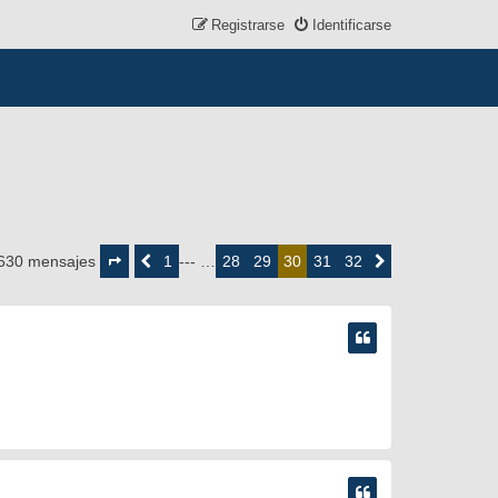
Registrarse
Identificarse
Página
30
1
28
29
31
32
630 mensajes
Anterior
--- …
30
Siguiente
de
32