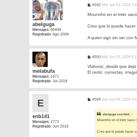
M
#592
Mié Jun 03, 2026 5:
e
n
Mourinho en el Inter saco
s
a
abelguga
Creo que lo puede hacer 
j
Mensajes:
90499
e
Registrado:
Ago-2008
A quien sigo sin ver con M
M
#593
Mié Jun 03, 2026 6:
e
n
Vlahovic, desde que dejó
s
melabufa
El resto: correctas, irreg
a
Mensajes:
1671
j
Registrado:
Jul-2018
e
M
#594
Jue Jun 04, 2026 9:
E
e
n
s
abelguga
escribió:
↑
enb141
a
Mourinho en el Inter saco r
j
Mensajes:
2773
e
Registrado:
Jun-2018
Creo que lo puede hacer c