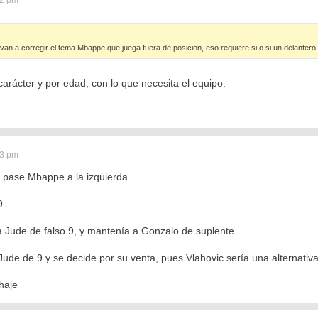
van a corregir el tema Mbappe que juega fuera de posicion, eso requiere si o si un delantero
 carácter y por edad, con lo que necesita el equipo.
03 pm
y pase Mbappe a la izquierda.
9
Jude de falso 9, y mantenía a Gonzalo de suplente
ude de 9 y se decide por su venta, pues Vlahovic sería una alternativ
chaje