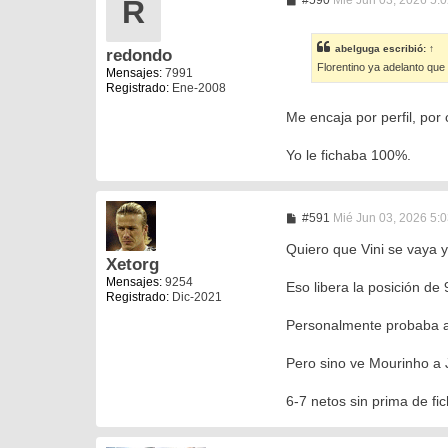
R
e
n
s
abelguga
escribió:
↑
redondo
a
Florentino ya adelanto que 
j
Mensajes:
7991
e
Registrado:
Ene-2008
Me encaja por perfil, por
Yo le fichaba 100%.
M
#591
Mié Jun 03, 2026 5:
e
n
Quiero que Vini se vaya 
s
Xetorg
a
Mensajes:
9254
Eso libera la posición de 
j
Registrado:
Dic-2021
e
Personalmente probaba a 
Pero sino ve Mourinho a J
6-7 netos sin prima de fi