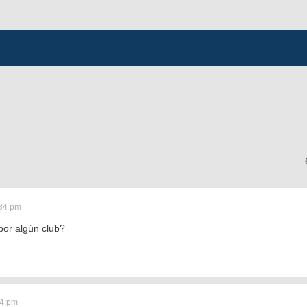
:34 pm
por algún club?
04 pm