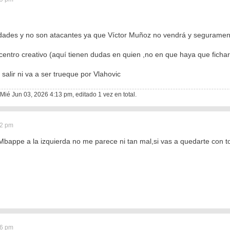
ridades y no son atacantes ya que Víctor Muñoz no vendrá y segurame
entro creativo (aquí tienen dudas en quien ,no en que haya que fichar
salir ni va a ser trueque por Vlahovic
 Mié Jun 03, 2026 4:13 pm, editado 1 vez en total.
12 pm
Mbappe a la izquierda no me parece ni tan mal,si vas a quedarte con tod
36 pm