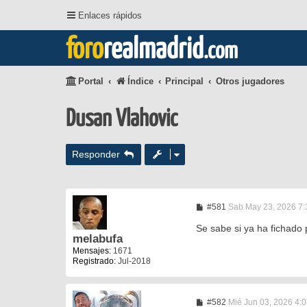
Enlaces rápidos
foro
realmadrid
.com
Portal
Índice
Principal
Otros jugadores
Dusan Vlahovic
Responder
M
#581
Sab May 23, 2026 7
e
n
Se sabe si ya ha fichado 
s
melabufa
a
Mensajes:
1671
j
Registrado:
Jul-2018
e
M
#582
Mié Jun 03, 2026 4: