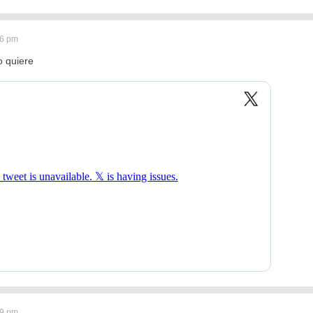
06 pm
o quiere
09 pm