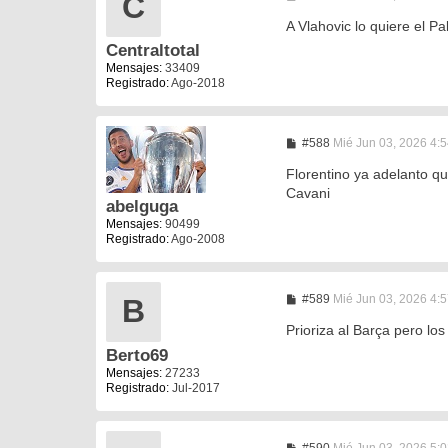
C
e
n
A Vlahovic lo quiere el P
s
Centraltotal
a
j
Mensajes:
33409
e
Registrado:
Ago-2018
M
#588
Mié Jun 03, 2026 4:
e
n
Florentino ya adelanto qu
s
Cavani
a
abelguga
j
Mensajes:
90499
e
Registrado:
Ago-2008
M
#589
Mié Jun 03, 2026 4:
B
e
n
Prioriza al Barça pero lo
s
Berto69
a
j
Mensajes:
27233
e
Registrado:
Jul-2017
M
#590
Mié Jun 03, 2026 5: