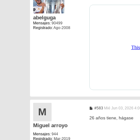
e
n
s
a
abelguga
j
Mensajes:
90499
e
Registrado:
Ago-2008
M
#583
Mié Jun 03, 2026 4:
M
e
n
26 años tiene, hágase
s
Miguel arroyo
a
j
e
Mensajes:
944
Registrado:
Mar-2019