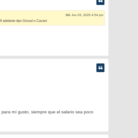
Mié Jun 03, 2026 4:54 pm
 9 adelante tipo Giroud o Cavani
a para mí gusto, siempre que el salario sea poco