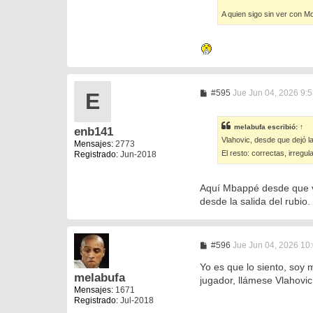
A quien sigo sin ver con Mou
M
#595
Jue Jun 04, 2026 9:
E
e
n
s
melabufa
escribió:
↑
enb141
a
Vlahovic, desde que dejó l
j
Mensajes:
2773
e
El resto: correctas, irregul
Registrado:
Jun-2018
Aquí Mbappé desde que vi
desde la salida del rubio.
M
#596
Jue Jun 04, 2026 10
e
n
Yo es que lo siento, soy
s
melabufa
jugador, llámese Vlahovic
a
Mensajes:
1671
j
Registrado:
Jul-2018
e