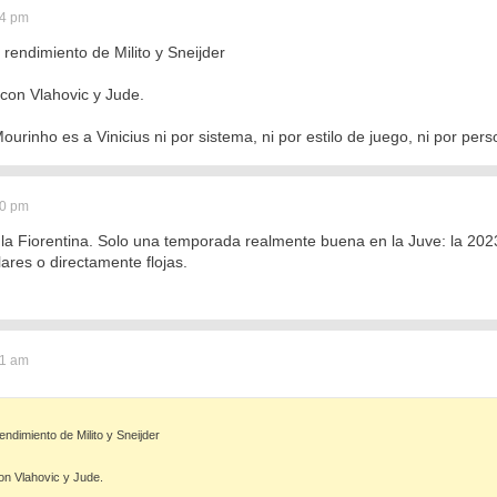
04 pm
 rendimiento de Milito y Sneijder
con Vlahovic y Jude.
ourinho es a Vinicius ni por sistema, ni por estilo de juego, ni por pers
10 pm
 la Fiorentina. Solo una temporada realmente buena en la Juve: la 202
ulares o directamente flojas.
51 am
endimiento de Milito y Sneijder
on Vlahovic y Jude.