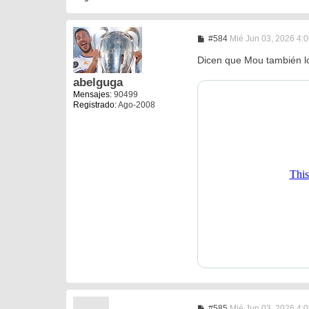
M
#584
Mié Jun 03, 2026 4:
e
n
Dicen que Mou también l
s
a
abelguga
j
Mensajes:
90499
e
Registrado:
Ago-2008
M
#585
Mié Jun 03, 2026 4: