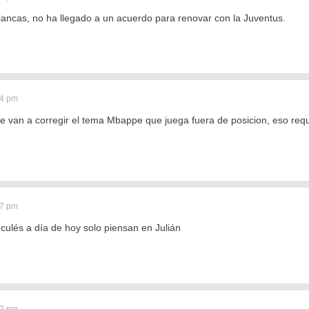
alancas, no ha llegado a un acuerdo para renovar con la Juventus.
54 pm
e van a corregir el tema Mbappe que juega fuera de posicion, eso requi
57 pm
s culés a día de hoy solo piensan en Julián
02 pm