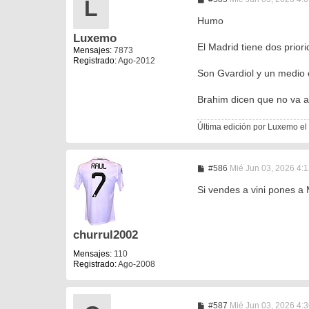
L
e
n
Humo
s
Luxemo
a
El Madrid tiene dos prio
j
Mensajes:
7873
e
Registrado:
Ago-2012
Son Gvardiol y un medio c
Brahim dicen que no va a 
Última edición por
Luxemo
el
M
#586
Mié Jun 03, 2026 4:
e
n
Si vendes a vini pones a 
s
a
j
e
churrul2002
Mensajes:
110
Registrado:
Ago-2008
M
#587
Mié Jun 03, 2026 4: