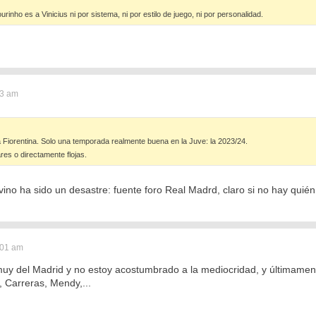
rinho es a Vinicius ni por sistema, ni por estilo de juego, ni por personalidad.
53 am
a Fiorentina. Solo una temporada realmente buena en la Juve: la 2023/24.
ares o directamente flojas.
no ha sido un desastre: fuente foro Real Madrd, claro si no hay quién
:01 am
 muy del Madrid y no estoy acostumbrado a la mediocridad, y últimame
, Carreras, Mendy,...