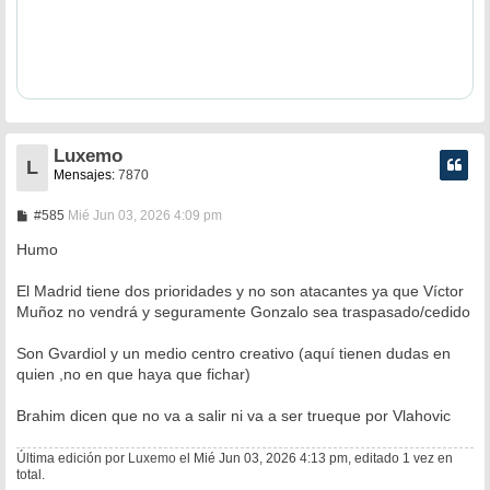
Luxemo
L
Mensajes:
7870
M
#585
Mié Jun 03, 2026 4:09 pm
e
n
Humo
s
a
El Madrid tiene dos prioridades y no son atacantes ya que Víctor
j
e
Muñoz no vendrá y seguramente Gonzalo sea traspasado/cedido
Son Gvardiol y un medio centro creativo (aquí tienen dudas en
quien ,no en que haya que fichar)
Brahim dicen que no va a salir ni va a ser trueque por Vlahovic
Última edición por
Luxemo
el Mié Jun 03, 2026 4:13 pm, editado 1 vez en
total.