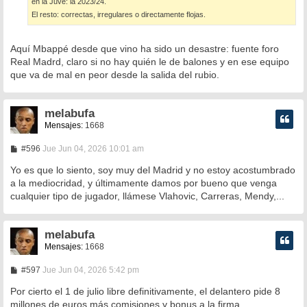
en la Juve: la 2023/24.
El resto: correctas, irregulares o directamente flojas.
Aquí Mbappé desde que vino ha sido un desastre: fuente foro
Real Madrd, claro si no hay quién le de balones y en ese equipo
que va de mal en peor desde la salida del rubio.
melabufa
Mensajes:
1668
M
#596
Jue Jun 04, 2026 10:01 am
e
n
Yo es que lo siento, soy muy del Madrid y no estoy acostumbrado
s
a la mediocridad, y últimamente damos por bueno que venga
a
cualquier tipo de jugador, llámese Vlahovic, Carreras, Mendy,...
j
e
melabufa
Mensajes:
1668
M
#597
Jue Jun 04, 2026 5:42 pm
e
n
Por cierto el 1 de julio libre definitivamente, el delantero pide 8
s
millones de euros más comisiones y bonus a la firma.