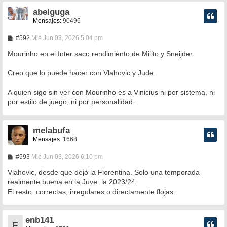
abelguga
Mensajes:
90496
M
#592
Mié Jun 03, 2026 5:04 pm
e
n
Mourinho en el Inter saco rendimiento de Milito y Sneijder
s
a
Creo que lo puede hacer con Vlahovic y Jude.
j
e
A quien sigo sin ver con Mourinho es a Vinicius ni por sistema, ni
por estilo de juego, ni por personalidad.
melabufa
Mensajes:
1668
M
#593
Mié Jun 03, 2026 6:10 pm
e
n
Vlahovic, desde que dejó la Fiorentina. Solo una temporada
s
realmente buena en la Juve: la 2023/24.
a
El resto: correctas, irregulares o directamente flojas.
j
e
enb141
E