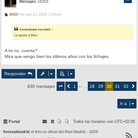
Mensajes:
16203
M
#600
Vie Jun 12, 2026 2:59 pm
e
n
s
Centraltotal
escribió:
↑
a
Le gusta a Mou.
j
e
A mi no, cuenta?
Mira que vengo bien los últimos años con los fichajes.
Responder
Página
30
1
28
29
31
32
630 mensajes
Anterior
--- …
30
Siguie
de
32
Ir a
Portal
Todos los horarios son
UTC+02:00
fororealmadrid
, el foro no oficial del Real Madrid. - 2026