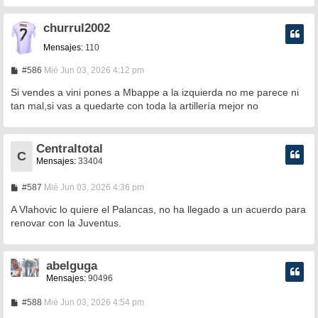
churrul2002
Mensajes:
110
M
#586
Mié Jun 03, 2026 4:12 pm
e
n
Si vendes a vini pones a Mbappe a la izquierda no me parece ni
s
tan mal,si vas a quedarte con toda la artillería mejor no
a
j
e
Centraltotal
C
Mensajes:
33404
M
#587
Mié Jun 03, 2026 4:36 pm
e
n
A Vlahovic lo quiere el Palancas, no ha llegado a un acuerdo para
s
renovar con la Juventus.
a
j
e
abelguga
Mensajes:
90496
M
#588
Mié Jun 03, 2026 4:54 pm
e