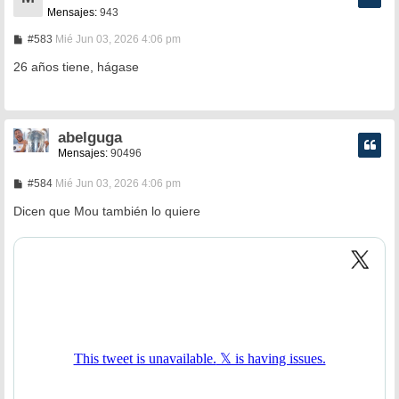
Mensajes:
943
M
#583
Mié Jun 03, 2026 4:06 pm
e
n
26 años tiene, hágase
s
a
j
e
abelguga
Mensajes:
90496
M
#584
Mié Jun 03, 2026 4:06 pm
e
n
Dicen que Mou también lo quiere
s
a
j
e