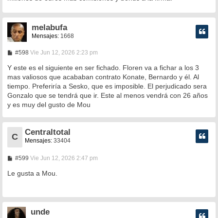
a
j
e
melabufa
Mensajes:
1668
M
#598
Vie Jun 12, 2026 2:23 pm
e
n
Y este es el siguiente en ser fichado. Floren va a fichar a los 3
s
mas valiosos que acababan contrato Konate, Bernardo y él. Al
a
tiempo. Preferiría a Sesko, que es imposible. El perjudicado sera
j
e
Gonzalo que se tendrá que ir. Este al menos vendrá con 26 años
y es muy del gusto de Mou
Centraltotal
C
Mensajes:
33404
M
#599
Vie Jun 12, 2026 2:47 pm
e
n
Le gusta a Mou.
s
a
j
e
unde