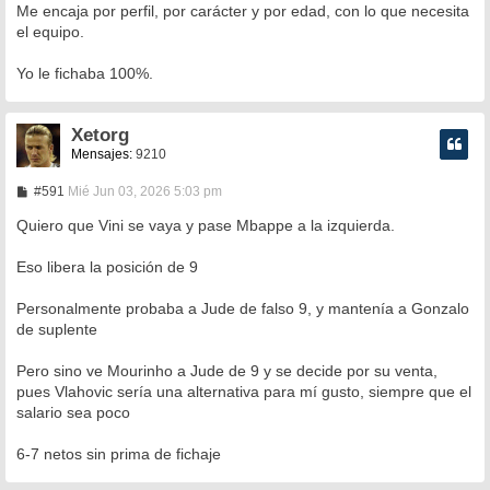
Me encaja por perfil, por carácter y por edad, con lo que necesita
el equipo.
Yo le fichaba 100%.
Xetorg
Mensajes:
9210
M
#591
Mié Jun 03, 2026 5:03 pm
e
n
Quiero que Vini se vaya y pase Mbappe a la izquierda.
s
a
Eso libera la posición de 9
j
e
Personalmente probaba a Jude de falso 9, y mantenía a Gonzalo
de suplente
Pero sino ve Mourinho a Jude de 9 y se decide por su venta,
pues Vlahovic sería una alternativa para mí gusto, siempre que el
salario sea poco
6-7 netos sin prima de fichaje