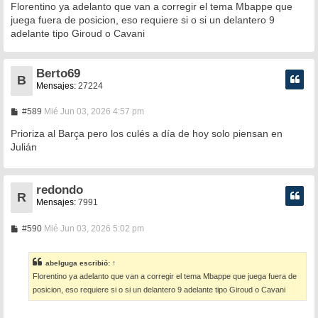
n
Florentino ya adelanto que van a corregir el tema Mbappe que
s
juega fuera de posicion, eso requiere si o si un delantero 9
a
adelante tipo Giroud o Cavani
j
e
Berto69
B
Mensajes:
27224
M
#589
Mié Jun 03, 2026 4:57 pm
e
n
Prioriza al Barça pero los culés a día de hoy solo piensan en
s
Julián
a
j
e
redondo
R
Mensajes:
7991
M
#590
Mié Jun 03, 2026 5:02 pm
e
n
s
abelguga
escribió:
↑
a
Florentino ya adelanto que van a corregir el tema Mbappe que juega fuera de
j
e
posicion, eso requiere si o si un delantero 9 adelante tipo Giroud o Cavani