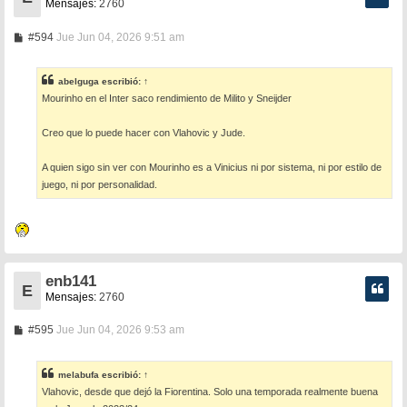
Mensajes:
2760
M
#594
Jue Jun 04, 2026 9:51 am
e
n
s
abelguga
escribió:
↑
a
Mourinho en el Inter saco rendimiento de Milito y Sneijder
j
e
Creo que lo puede hacer con Vlahovic y Jude.
A quien sigo sin ver con Mourinho es a Vinicius ni por sistema, ni por estilo de
juego, ni por personalidad.
enb141
E
Mensajes:
2760
M
#595
Jue Jun 04, 2026 9:53 am
e
n
s
melabufa
escribió:
↑
a
Vlahovic, desde que dejó la Fiorentina. Solo una temporada realmente buena
j
e