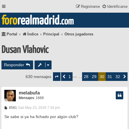
Registrarse
Identificarse
foro
realmadrid
.com
Portal
Índice
Principal
Otros jugadores
Dusan Vlahovic
Responder
Página
30
1
28
29
31
32
630 mensajes
Anterior
--- …
30
Siguie
de
32
melabufa
Mensajes:
1668
M
#581
Sab May 23, 2026 7:34 pm
e
n
Se sabe si ya ha fichado por algún club?
s
a
j