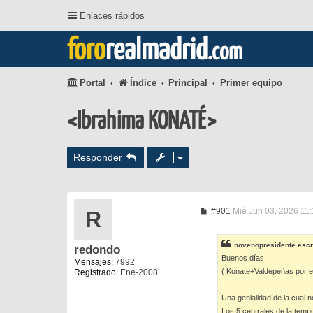
Enlaces rápidos
foro
realmadrid
.com
Portal
Índice
Principal
Primer equipo
<Ibrahima KONATÉ>
Responder
M
#901
Mié Jun 03, 2026 11
R
e
n
s
novenopresidente
escr
redondo
a
Buenos días
j
Mensajes:
7992
e
( Konate+Valdepeñas por ej
Registrado:
Ene-2008
Una genialidad de la cual 
Los 5 centrales de la temp