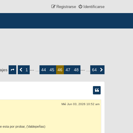
Registrarse
Identificarse
Página
46
1
44
45
47
48
64
ajes
Anterior
--- …
46
--- …
Siguiente
de
64
Mié Jun 03, 2026 10:52 am
ee esta por probar, (Valdepeñas)