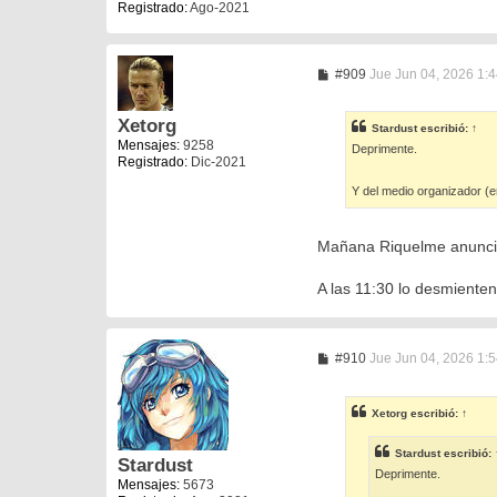
Registrado:
Ago-2021
M
#909
Jue Jun 04, 2026 1:
e
n
s
Xetorg
Stardust
escribió:
↑
a
Mensajes:
9258
Deprimente.
j
Registrado:
Dic-2021
e
Y del medio organizador (
Mañana Riquelme anuncia 
A las 11:30 lo desmiente
M
#910
Jue Jun 04, 2026 1:
e
n
s
Xetorg
escribió:
↑
a
j
e
Stardust
escribió:
Stardust
Deprimente.
Mensajes:
5673