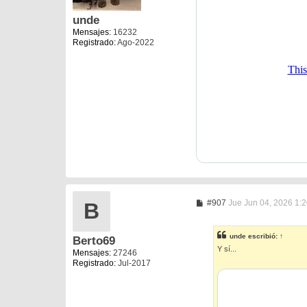
unde
Mensajes:
16232
Registrado:
Ago-2022
M
#907
Jue Jun 04, 2026 1:
B
e
n
s
unde
escribió:
↑
Berto69
a
Y sí...
j
Mensajes:
27246
e
Registrado:
Jul-2017