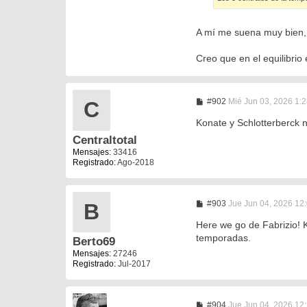
A mí me suena muy bien, 
Creo que en el equilibrio e
M
#902
Mié Jun 03, 2026 1:
C
e
n
Konate y Schlotterberck n
s
Centraltotal
a
j
Mensajes:
33416
e
Registrado:
Ago-2018
M
#903
Jue Jun 04, 2026 12
B
e
n
Here we go de Fabrizio! K
s
temporadas.
Berto69
a
j
Mensajes:
27246
e
Registrado:
Jul-2017
M
#904
Jue Jun 04, 2026 12