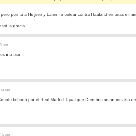
pero pon tu a Huijsen y Lamini a pelear contra Haaland en unas elimi
stá la gracia....
28 pm
os iría bien.
:00 am
onate fichado por el Real Madrid. Igual que Dumfries se anunciaría des
:16 am