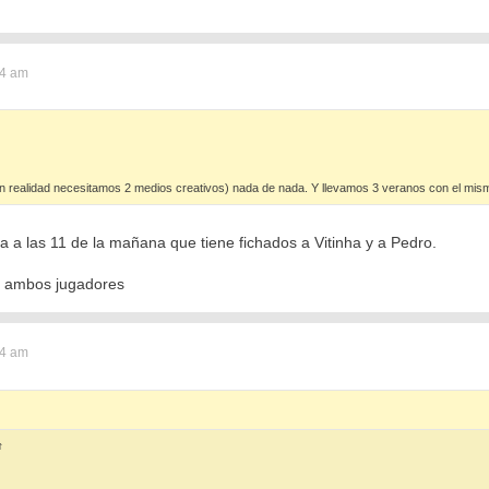
44 am
en realidad necesitamos 2 medios creativos) nada de nada. Y llevamos 3 veranos con el mis
a las 11 de la mañana que tiene fichados a Vitinha y a Pedro.
n ambos jugadores
54 am
↑