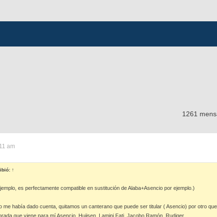
1261 mens
:11 am
ibió:
↑
emplo, es perfectamente compatible en sustitución de Alaba+Asencio por ejemplo.)
no me había dado cuenta, quitamos un canterano que puede ser titular ( Asencio) por otro qu
orada que viene para mí Asencio, Huijsen, Lamini Fati, Jacobo Ramón, Rudiger