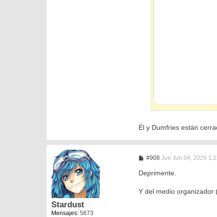
Él y Dumfries están cerra
M
#908
Jue Jun 04, 2026 1:
e
n
Deprimente.
s
a
Y del medio organizador 
j
e
Stardust
Mensajes:
5673