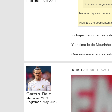
Registrado:
Ago-2021
Y del medio organizad
Mañana Riquelme anuncia a 
A las 11:30 lo desmienten
Fichajes deprimentes y de
Y encima lo de Mourinho, 
Que nos enseñe los contr
M
#911
Jue Jun 04, 2026 4:
e
n
s
a
j
e
Gareth_Bale
Mensajes:
2203
Registrado:
May-2025