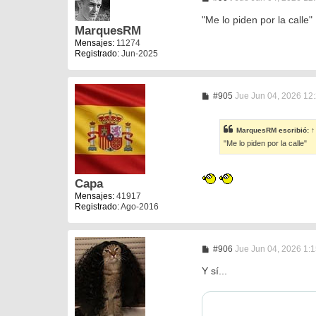
e
n
"Me lo piden por la calle"
s
MarquesRM
a
Mensajes:
11274
j
Registrado:
Jun-2025
e
M
#905
Jue Jun 04, 2026 12
e
n
s
MarquesRM
escribió:
↑
a
"Me lo piden por la calle"
j
e
Capa
Mensajes:
41917
Registrado:
Ago-2016
M
#906
Jue Jun 04, 2026 1:
e
n
Y sí...
s
a
j
e