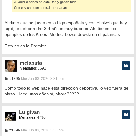
A Rodri le pones en este Bcn y ganan todo.
Con él y un buen central, arrasarian
Al ritmo que se juega en la Liga española y con el nivel que hay
aquí, te debería dar 3-4 añitos muy buenos. Ahí tienes los
ejemplos de los Kroos, Modric, Lewandowski en el palancas...
Esto no es la Premier.
melabufa
Mensajes:
1691
M
#1895
Mié Jun 03, 2026 3:31 pm
e
n
Como todo lo web hace esta dirección deportiva, lo veo fuera de
s
plazo. Hace unos años sí, ahora?????
a
j
e
Luigivan
Mensajes:
4736
M
#1896
Mié Jun 03, 2026 3:33 pm
e