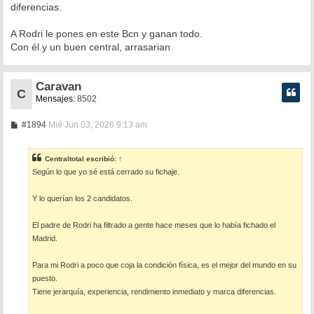
diferencias.
A Rodri le pones en este Bcn y ganan todo.
Con él y un buen central, arrasarian
Caravan
C
Mensajes:
8502
M
#1894
Mié Jun 03, 2026 9:13 am
e
n
s
Centraltotal
escribió:
↑
a
Según lo que yo sé está cerrado su fichaje.
j
e
Y lo querían los 2 candidatos.
El padre de Rodri ha filtrado a gente hace meses que lo había fichado el
Madrid.
Para mi Rodri a poco que coja la condición física, es el mejor del mundo en su
puesto.
Tiene jerarquía, experiencia, rendimiento inmediato y marca diferencias.