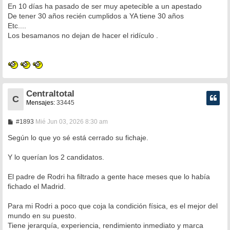
n
En 10 días ha pasado de ser muy apetecible a un apestado
s
De tener 30 años recién cumplidos a YA tiene 30 años
a
Etc....
j
e
Los besamanos no dejan de hacer el ridículo .
Centraltotal
C
Mensajes:
33445
M
#1893
Mié Jun 03, 2026 8:30 am
e
n
Según lo que yo sé está cerrado su fichaje.
s
a
Y lo querían los 2 candidatos.
j
e
El padre de Rodri ha filtrado a gente hace meses que lo había
fichado el Madrid.
Para mi Rodri a poco que coja la condición física, es el mejor del
mundo en su puesto.
Tiene jerarquía, experiencia, rendimiento inmediato y marca