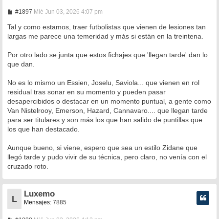
M
#1897
Mié Jun 03, 2026 4:07 pm
e
n
Tal y como estamos, traer futbolistas que vienen de lesiones tan
s
largas me parece una temeridad y más si están en la treintena.
a
j
e
Por otro lado se junta que estos fichajes que 'llegan tarde' dan lo
que dan.
No es lo mismo un Essien, Joselu, Saviola... que vienen en rol
residual tras sonar en su momento y pueden pasar
desapercibidos o destacar en un momento puntual, a gente como
Van Nistelrooy, Emerson, Hazard, Cannavaro.... que llegan tarde
para ser titulares y son más los que han salido de puntillas que
los que han destacado.
Aunque bueno, si viene, espero que sea un estilo Zidane que
llegó tarde y pudo vivir de su técnica, pero claro, no venía con el
cruzado roto.
Luxemo
L
Mensajes:
7885