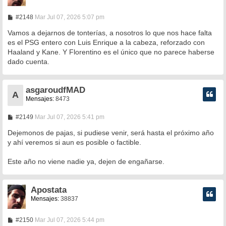
M
#2148
Mar Jul 07, 2026 5:07 pm
e
n
Vamos a dejarnos de tonterías, a nosotros lo que nos hace falta
s
es el PSG entero con Luis Enrique a la cabeza, reforzado con
a
Haaland y Kane. Y Florentino es el único que no parece haberse
j
e
dado cuenta.
asgaroudfMAD
A
Mensajes:
8473
M
#2149
Mar Jul 07, 2026 5:41 pm
e
n
Dejemonos de pajas, si pudiese venir, será hasta el próximo año
s
y ahí veremos si aun es posible o factible.
a
j
e
Este año no viene nadie ya, dejen de engañarse.
Apostata
Mensajes:
38837
M
#2150
Mar Jul 07, 2026 5:44 pm