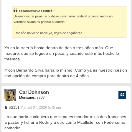
e
n
s
asgaroudfMAD
escribió:
↑
a
Dejemonos de pajas, si pudiese venir, será hasta el próximo año y ahí
j
e
veremos si aun es posible o factible.
Este año no viene nadie ya, dejen de engañarse.
Yo no lo traería hasta dentro de dos o tres años más. Que
madure, que se foguee un poco, y cuando esté más hecho lo
traemos.
Y con Bernardo Silva haría lo mismo. Como ya es nuestro, cesión
con opción de compra para dentro de 4 años.
CarlJohnson
Mensajes:
3907
M
#2151
Mar Jul 07, 2026 5:45 pm
e
n
Lo que haría cualquiera que sepa es mandar a los dos franceses
s
a pastar y fichar a Rodri y a otro como Mcallister con Fede como
a
comodín
j