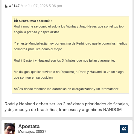
M
#2147
Mar Jul 07, 2026 5:06 pm
e
n
s
Centraltotal
escribió:
↑
a
Rodri anoche se comió el solo a los Vitinha y Joao Neves que son el top top
j
e
según la prensa y especialistas.
Y en este Mundial está muy por encima de Pedri, otro que le ponen los medios
palmeros procules como el mejor.
Rodri, Bastoni y Haaland son los 3 fichajes que nos faltan claramente.
Me da igual que los tuviera o no Riquelme, a Rodri y Haaland, lo ve un ciego
que son top en su posición.
Ahí es donde tenemos las carencias en el organizador y un 9 rematador
Rodri y Haaland deben ser las 2 máximas prioridades de fichajes,
y dejarnos ya de brasileños, franceses y argentinos RANDOM
Apostata
Mensajes:
38837