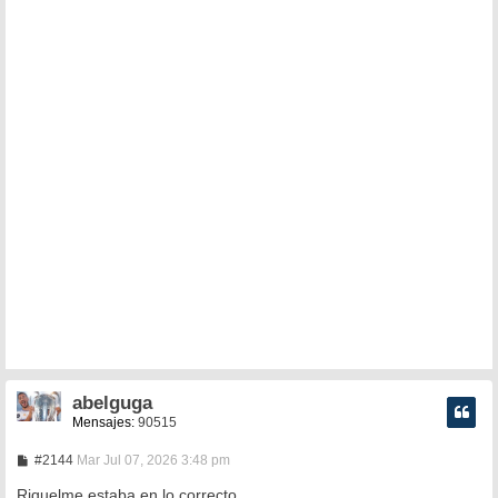
e
abelguga
Mensajes:
90515
M
#2144
Mar Jul 07, 2026 3:48 pm
e
n
Riquelme estaba en lo correcto