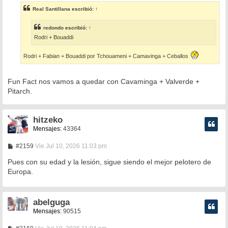
s
Real Santillana
escribió:
↑
a
j
e
redondo
escribió:
↑
Rodri + Bouaddi
Rodri + Fabian + Bouaddi por Tchouameni + Camavinga + Ceballos
Fun Fact nos vamos a quedar con Cavaminga + Valverde +
Pitarch.
hitzeko
Mensajes:
43364
M
#2159
Vie Jul 10, 2026 11:03 pm
e
n
Pues con su edad y la lesión, sigue siendo el mejor pelotero de
s
Europa.
a
j
e
abelguga
Mensajes:
90515
M