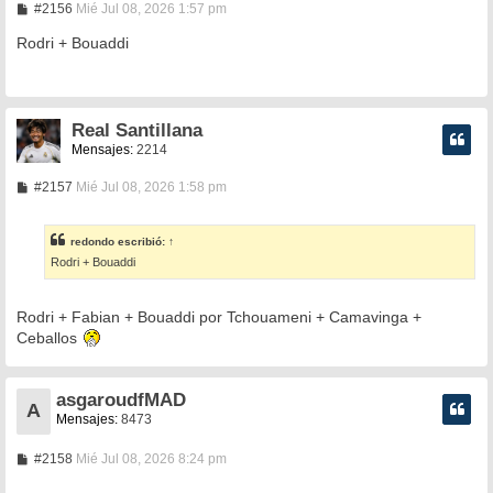
M
#2156
Mié Jul 08, 2026 1:57 pm
e
n
Rodri + Bouaddi
s
a
j
e
Real Santillana
Mensajes:
2214
M
#2157
Mié Jul 08, 2026 1:58 pm
e
n
s
redondo
escribió:
↑
a
Rodri + Bouaddi
j
e
Rodri + Fabian + Bouaddi por Tchouameni + Camavinga +
Ceballos
asgaroudfMAD
A
Mensajes:
8473
M
#2158
Mié Jul 08, 2026 8:24 pm
e
n