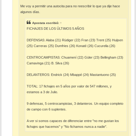
Me voy a permitir una autocita para no reescribir lo que ya dije hace
algunos días.
Apostata
escribió:
↑
FICHAJES DE LOS ÚLTIMOS 5 AÑOS
DEFENSAS: Alaba (21) Rüdiger (22) Fran (23) Trent (25) Huijsen
(25) Carreras (25) Dumfries (26) Konaté (26) Cucurella (26)
CENTROCAMPISTAS: Chuamení (22) Güler (23) Bellingham (23)
Camavinga (21) B. Silva (26)
DELANTEROS: Endrick (24) Mbappé (24) Mastantuono (25)
TOTAL: 17 fichajes en 5 años por valor de 547 millones, y
estamos a 3 de Julio.
9 defensas, 5 centrocampistas, 3 delanteros. Un equipo completo
de campo con 6 suplentes.
A ver si somos capaces de diferenciar entre "no me gustan los
fichajes que hacemos" y "No fichamos nunca a nadie".