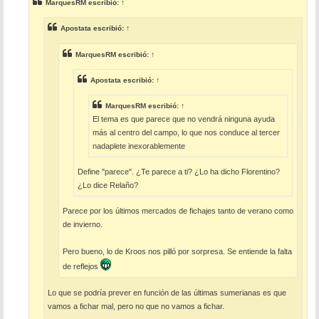
MarquesRM
escribió:
↑
a
j
e
Apostata
escribió:
↑
MarquesRM
escribió:
↑
Apostata
escribió:
↑
MarquesRM
escribió:
↑
El tema es que parece que no vendrá ninguna ayuda
más al centro del campo, lo que nos conduce al tercer
nadaplete inexorablemente
Define "parece". ¿Te parece a ti? ¿Lo ha dicho Florentino?
¿Lo dice Relaño?
Parece por los últimos mercados de fichajes tanto de verano como
de invierno.
Pero bueno, lo de Kroos nos pilló por sorpresa. Se entiende la falta
de reflejos
Lo que se podría prever en función de las últimas sumerianas es que
vamos a fichar mal, pero no que no vamos a fichar.