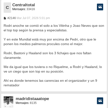
Centraltotal
C
Mensajes:
33416
M
#2146
Mar Jul 07, 2026 5:01 pm
e
n
Rodri anoche se comió el solo a los Vitinha y Joao Neves que son
s
el top top según la prensa y especialistas.
a
j
e
Y en este Mundial está muy por encima de Pedri, otro que le
ponen los medios palmeros procules como el mejor.
Rodri, Bastoni y Haaland son los 3 fichajes que nos faltan
claramente.
Me da igual que los tuviera o no Riquelme, a Rodri y Haaland, lo
ve un ciego que son top en su posición.
Ahí es donde tenemos las carencias en el organizador y un 9
rematador
madridistaaatope
Mensajes:
8135