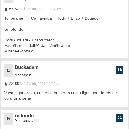
M
#2154
Mié Jul 08, 2026 10:02 am
e
n
Tchouameni + Camavinga = Rodri + Enzo + Bouaddi
s
a
Sí rotundo.
j
e
Rodri/Bouadi - Enzo/Pitarch
Fede/Berni - Belli/Arda - Vini/Brahim
Mbape/Gonzalo
Duckadam
D
Mensajes:
93
M
#2155
Mié Jul 08, 2026 10:32 am
e
n
Vaya jugadorazo, con este hubieran caido ligas una detrás de
s
otra, una pena
a
j
e
redondo
R
Mensajes:
7992