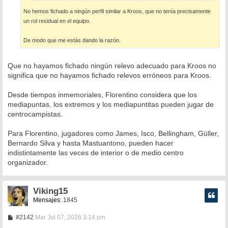
No hemos fichado a ningún perfil similar a Kroos, que no tenía precisamente
un rol residual en el equipo.
De modo que me estás dando la razón.
Que no hayamos fichado ningún relevo adecuado para Kroos no
significa que no hayamos fichado relevos erróneos para Kroos.
Desde tiempos inmemoriales, Florentino considera que los
mediapuntas, los extremos y los mediapuntitas pueden jugar de
centrocampistas.
Para Florentino, jugadores como James, Isco, Bellingham, Güller,
Bernardo Silva y hasta Mastuantono, pueden hacer
indistintamente las veces de interior o de medio centro
organizador.
Viking15
Mensajes:
1845
M
#2142
Mar Jul 07, 2026 3:14 pm
e