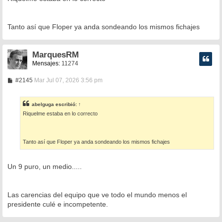
s
a
j
e
Tanto así que Floper ya anda sondeando los mismos fichajes
MarquesRM
Mensajes:
11274
M
#2145
Mar Jul 07, 2026 3:56 pm
e
n
s
abelguga
escribió:
↑
a
Riquelme estaba en lo correcto
j
e
Tanto así que Floper ya anda sondeando los mismos fichajes
Un 9 puro, un medio.....
Las carencias del equipo que ve todo el mundo menos el
presidente culé e incompetente.