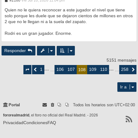
#2160
Vie Jul 10, 2026 11:04 pm
e
n
Quien no le quiera reconocer a este jugador el nivel que tiene
s
solo porque les duele que se dejaron cientos de millones en otros
a
2 que no le llegan ni a la suela del zapato.
j
e
Rodri es un gran jugador. Enorme.
Responder
5151 mensajes
Página
108
1
106
107
109
110
258
Anterior
--- …
108
--- …
Siguie
de
258
Ir a
Portal
Todos los horarios son
UTC+02:00
fororealmadrid
, el foro no oficial del Real Madrid. - 2026
Privacidad
Condiciones
FAQ