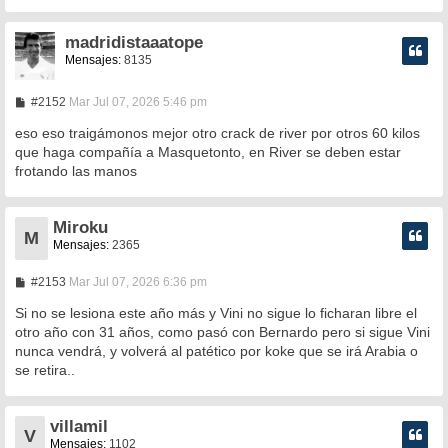
e
madridistaaatope
Mensajes:
8135
M
#2152
Mar Jul 07, 2026 5:46 pm
e
n
eso eso traigámonos mejor otro crack de river por otros 60 kilos
s
que haga compañía a Masquetonto, en River se deben estar
a
frotando las manos
j
e
Miroku
M
Mensajes:
2365
M
#2153
Mar Jul 07, 2026 6:36 pm
e
n
Si no se lesiona este año más y Vini no sigue lo ficharan libre el
s
otro año con 31 años, como pasó con Bernardo pero si sigue Vini
a
nunca vendrá, y volverá al patético por koke que se irá Arabia o
j
e
se retira..
villamil
V
Mensajes:
1102