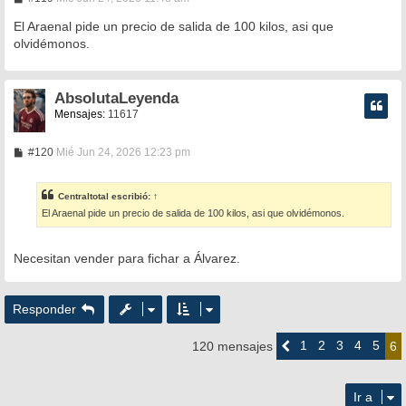
e
n
El Araenal pide un precio de salida de 100 kilos, asi que
s
olvidémonos.
a
j
e
AbsolutaLeyenda
Mensajes:
11617
M
#120
Mié Jun 24, 2026 12:23 pm
e
n
s
Centraltotal
escribió:
↑
a
El Araenal pide un precio de salida de 100 kilos, asi que olvidémonos.
j
e
Necesitan vender para fichar a Álvarez.
Responder
1
2
3
4
5
120 mensajes
Anterior
6
Ir a