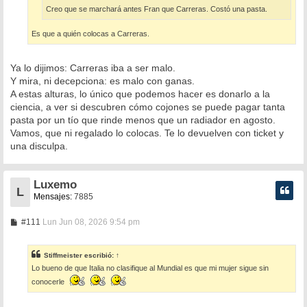
Creo que se marchará antes Fran que Carreras. Costó una pasta.
Es que a quién colocas a Carreras.
Ya lo dijimos: Carreras iba a ser malo.
Y mira, ni decepciona: es malo con ganas.
A estas alturas, lo único que podemos hacer es donarlo a la
ciencia, a ver si descubren cómo cojones se puede pagar tanta
pasta por un tío que rinde menos que un radiador en agosto.
Vamos, que ni regalado lo colocas. Te lo devuelven con ticket y
una disculpa.
Luxemo
L
Mensajes:
7885
M
#111
Lun Jun 08, 2026 9:54 pm
e
n
s
Stiffmeister
escribió:
↑
a
Lo bueno de que Italia no clasifique al Mundial es que mi mujer sigue sin
j
e
conocerle