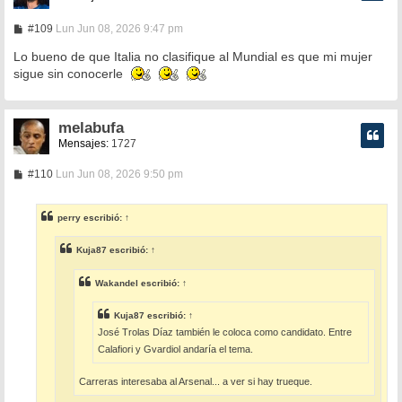
M
#109
Lun Jun 08, 2026 9:47 pm
e
n
Lo bueno de que Italia no clasifique al Mundial es que mi mujer
s
sigue sin conocerle
a
j
e
melabufa
Mensajes:
1727
M
#110
Lun Jun 08, 2026 9:50 pm
e
n
s
perry
escribió:
↑
a
j
e
Kuja87
escribió:
↑
Wakandel
escribió:
↑
Kuja87
escribió:
↑
José Trolas Díaz también le coloca como candidato. Entre
Calafiori y Gvardiol andaría el tema.
Carreras interesaba al Arsenal... a ver si hay trueque.