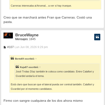
Carreras interesaba al Arsenal... a ver si hay trueque.
Creo que se marchará antes Fran que Carreras. Costó una
pasta.
BruceWayne
Mensajes:
1845
M
#107
Lun Jun 08, 2026 9:29 pm
e
n
s
Berto69
escribió:
↑
a
j
e
Kuja87
escribió:
↑
José Trolas Díaz también le coloca como candidato. Entre Calafiori y
Gvardiol andaría el tema.
Está claro que buscan que el lateral pueda ser central también. Calafiori y
Gvardiol por el momento candidatos.
Firmo con sangre cualquiera de los dos ahora mismo