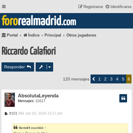
Registrarse
Identificarse
foro
realmadrid
.com
Portal
Índice
Principal
Otros jugadores
Riccardo Calafiori
Responder
1
2
3
4
5
120 mensajes
Anterior
6
AbsolutaLeyenda
Mensajes:
11617
M
#101
Mié Jun 03, 2026 10:17 pm
e
n
s
Berto69
escribió:
↑
a