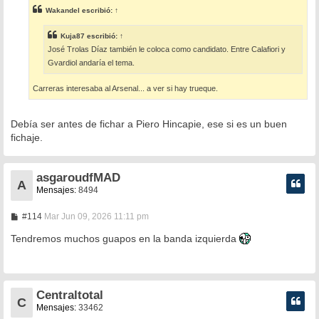
s
Wakandel
escribió:
↑
a
j
e
Kuja87
escribió:
↑
José Trolas Díaz también le coloca como candidato. Entre Calafiori y
Gvardiol andaría el tema.
Carreras interesaba al Arsenal... a ver si hay trueque.
Debía ser antes de fichar a Piero Hincapie, ese si es un buen
fichaje.
asgaroudfMAD
A
Mensajes:
8494
M
#114
Mar Jun 09, 2026 11:11 pm
e
n
Tendremos muchos guapos en la banda izquierda
s
a
j
e
Centraltotal
C
Mensajes:
33462