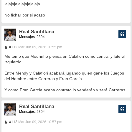
jajajajajajajajajajaja
No fichar por si acaso
Real Santillana
Mensajes:
2394
M
#112
Mar Jun 09, 2026 10:55 pm
e
n
Me temo que Mourinho piensa en Calafiori como central y lateral
s
izquierdo.
a
j
e
Entre Mendy y Calafiori acabará jugando quien gane los Juegos
del Hambre entre Carreras y Fran García.
Y como Fran García acaba contrato lo venderán y será Carreras.
Real Santillana
Mensajes:
2394
M
#113
Mar Jun 09, 2026 10:57 pm
e
n