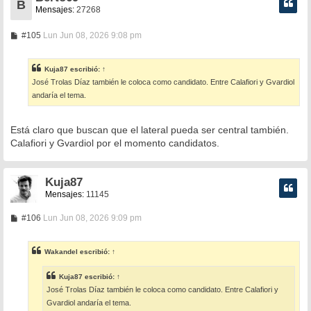
B
Mensajes:
27268
M
#105
Lun Jun 08, 2026 9:08 pm
e
n
s
Kuja87
escribió:
↑
a
José Trolas Díaz también le coloca como candidato. Entre Calafiori y Gvardiol
j
e
andaría el tema.
Está claro que buscan que el lateral pueda ser central también.
Calafiori y Gvardiol por el momento candidatos.
Kuja87
Mensajes:
11145
M
#106
Lun Jun 08, 2026 9:09 pm
e
n
s
Wakandel
escribió:
↑
a
j
e
Kuja87
escribió:
↑
José Trolas Díaz también le coloca como candidato. Entre Calafiori y
Gvardiol andaría el tema.