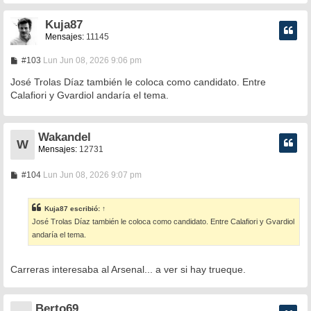
Kuja87
Mensajes:
11145
M
#103
Lun Jun 08, 2026 9:06 pm
e
n
José Trolas Díaz también le coloca como candidato. Entre
s
Calafiori y Gvardiol andaría el tema.
a
j
e
Wakandel
W
Mensajes:
12731
M
#104
Lun Jun 08, 2026 9:07 pm
e
n
s
Kuja87
escribió:
↑
a
José Trolas Díaz también le coloca como candidato. Entre Calafiori y Gvardiol
j
e
andaría el tema.
Carreras interesaba al Arsenal... a ver si hay trueque.
Berto69