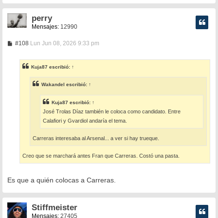
perry
Mensajes:
12990
M
#108
Lun Jun 08, 2026 9:33 pm
e
n
s
Kuja87
escribió:
↑
a
j
e
Wakandel
escribió:
↑
Kuja87
escribió:
↑
José Trolas Díaz también le coloca como candidato. Entre
Calafiori y Gvardiol andaría el tema.
Carreras interesaba al Arsenal... a ver si hay trueque.
Creo que se marchará antes Fran que Carreras. Costó una pasta.
Es que a quién colocas a Carreras.
Stiffmeister
Mensajes:
27405