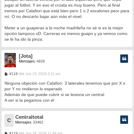
e
jugar al fútbol. Y en eso el croata es muy bueno. Pero al final
iremos por Calafiori que está bien pero 1 o 2 escalones peor para
mí. O no descarto bajar aún más el nivel.
Meter a un guaperas a la noche madrileña no sé si es la mejor
opción tampoco xD. Carreras es menos guapo y ya vemos como
se le ha ido la pinza.
[Jota]
Mensajes:
4826
M
#118
Mié Jun 10, 2026 3:11 am
e
n
Ninguna objeción con Calafiori. 3 laterales tenemos que por X o
s
por Y no rindieron lo esperado.
a
Además de que puede cubrir si se lesiona un central.
j
e
A ver si la pegamos con él .
Centraltotal
C
Mensajes:
33462
M
#119
Mié Jun 24, 2026 11:48 am