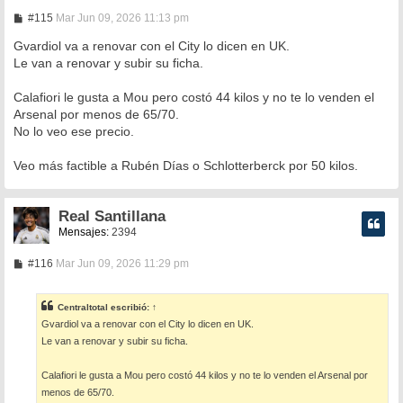
M
#115
Mar Jun 09, 2026 11:13 pm
e
n
Gvardiol va a renovar con el City lo dicen en UK.
s
Le van a renovar y subir su ficha.
a
j
e
Calafiori le gusta a Mou pero costó 44 kilos y no te lo venden el
Arsenal por menos de 65/70.
No lo veo ese precio.
Veo más factible a Rubén Días o Schlotterberck por 50 kilos.
Real Santillana
Mensajes:
2394
M
#116
Mar Jun 09, 2026 11:29 pm
e
n
s
Centraltotal
escribió:
↑
a
Gvardiol va a renovar con el City lo dicen en UK.
j
e
Le van a renovar y subir su ficha.
Calafiori le gusta a Mou pero costó 44 kilos y no te lo venden el Arsenal por
menos de 65/70.