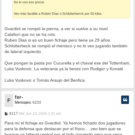
No lo veo ese precio.
Veo más factible a Rubén Días o Schlotterberck por 50 kilos.
Gvardiol se rompió la pierna, a ver si vuelve a su nivel.
Calafiori que no se ha roto.
Ruben Dias si es un buen fichaje pero tiene ya 29 años.
Schlotterbeck se rompió el menisco y no lo veo jugando también
de lateral izquierdo.
Que pongan la pasta por Cucurella y el chaval ese del Tottenham,
Luka Vuskovic. La veterania ya la tienes con Rudiger y Konaté.
Luka Vuskovic o Tomás Araujo del Benfica.
fer-
F
Mensajes:
6233
M
#117
Mié Jun 10, 2026 1:41 am
e
n
Para mí el fichaje es Gvardiol. Ya hemos fichado dos jugadores
s
para la defensa que destacan por el físico.....veo bien que se
a
busque un lalteral-central por el lado izquierdo pero que sepa
j