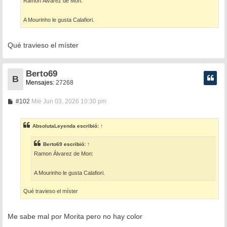
Ramon Álvarez de Mon:
j
e
A Mourinho le gusta Calafiori.
Qué travieso el míster
Berto69
B
Mensajes:
27268
M
#102
Mié Jun 03, 2026 10:30 pm
e
n
s
AbsolutaLeyenda
escribió:
↑
a
j
e
Berto69
escribió:
↑
Ramon Álvarez de Mon:
A Mourinho le gusta Calafiori.
Qué travieso el míster
Me sabe mal por Morita pero no hay color