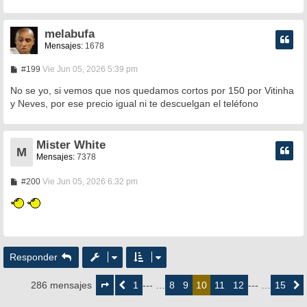
melabufa
Mensajes:
1678
M
#199
Vie Jun 05, 2026 5:39 pm
e
n
No se yo, si vemos que nos quedamos cortos por 150 por Vitinha
s
y Neves, por ese precio igual ni te descuelgan el teléfono
a
j
e
Mister White
M
Mensajes:
7378
M
#200
Vie Jun 05, 2026 6:32 pm
e
n
s
a
j
e
Responder
Página
10
1
8
9
11
12
15
286 mensajes
Anterior
--- …
10
--- …
Siguie
de
15