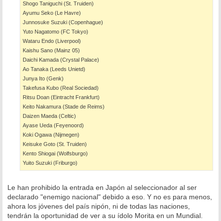
Shogo Taniguchi (St. Truiden)
Ayumu Seko (Le Havre)
Junnosuke Suzuki (Copenhague)
Yuto Nagatomo (FC Tokyo)
Wataru Endo (Liverpool)
Kaishu Sano (Mainz 05)
Daichi Kamada (Crystal Palace)
Ao Tanaka (Leeds Unietd)
Junya Ito (Genk)
Takefusa Kubo (Real Sociedad)
Ritsu Doan (Eintracht Frankfurt)
Keito Nakamura (Stade de Reims)
Daizen Maeda (Celtic)
Ayase Ueda (Feyenoord)
Koki Ogawa (Nijmegen)
Keisuke Goto (St. Truiden)
Kento Shiogai (Wolfsburgo)
Yuito Suzuki (Friburgo)
Le han prohibido la entrada en Japón al seleccionador al ser
declarado "enemigo nacional" debido a eso. Y no es para menos,
ahora los jóvenes del país nipón, ni de todas las naciones,
tendrán la oportunidad de ver a su ídolo Morita en un Mundial.