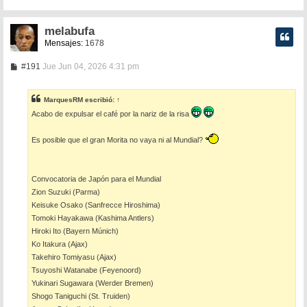
melabufa
Mensajes:
1678
M
#191
Jue Jun 04, 2026 4:31 pm
e
n
s
MarquesRM
escribió:
↑
a
j
Acabo de expulsar el café por la nariz de la risa
e
Es posible que el gran Morita no vaya ni al Mundial?
Convocatoria de Japón para el Mundial
Zion Suzuki (Parma)
Keisuke Osako (Sanfrecce Hiroshima)
Tomoki Hayakawa (Kashima Antlers)
Hiroki Ito (Bayern Múnich)
Ko Itakura (Ajax)
Takehiro Tomiyasu (Ajax)
Tsuyoshi Watanabe (Feyenoord)
Yukinari Sugawara (Werder Bremen)
Shogo Taniguchi (St. Truiden)