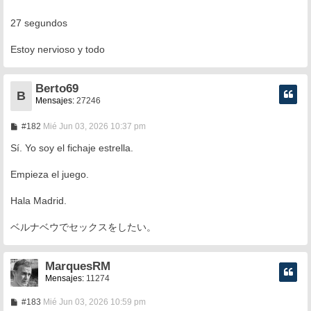
e
27 segundos
Estoy nervioso y todo
Berto69
B
Mensajes:
27246
M
#182
Mié Jun 03, 2026 10:37 pm
e
n
Sí. Yo soy el fichaje estrella.
s
a
Empieza el juego.
j
e
Hala Madrid.
ベルナベウでセックスをしたい。
MarquesRM
Mensajes:
11274
M
#183
Mié Jun 03, 2026 10:59 pm
e