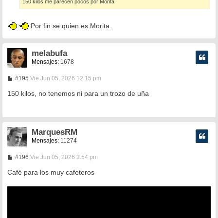
150 kilos me parecen pocos por Morita
j
e
Por fin se quien es Morita.
melabufa
Mensajes:
1678
M
#195
Vie Jun 05, 2026 12:15 pm
e
n
150 kilos, no tenemos ni para un trozo de uña
s
a
j
e
MarquesRM
Mensajes:
11274
M
#196
Vie Jun 05, 2026 3:54 pm
e
n
Café para los muy cafeteros
s
a
j
e