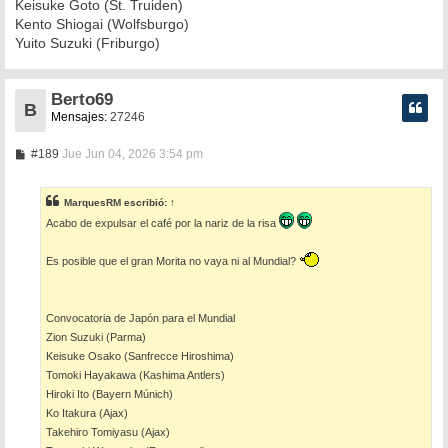
Keisuke Goto (St. Truiden)
Kento Shiogai (Wolfsburgo)
Yuito Suzuki (Friburgo)
Berto69
B
Mensajes:
27246
M
#189
Jue Jun 04, 2026 3:54 pm
e
n
s
MarquesRM
escribió:
↑
a
j
Acabo de expulsar el café por la nariz de la risa
e
Es posible que el gran Morita no vaya ni al Mundial?
Convocatoria de Japón para el Mundial
Zion Suzuki (Parma)
Keisuke Osako (Sanfrecce Hiroshima)
Tomoki Hayakawa (Kashima Antlers)
Hiroki Ito (Bayern Múnich)
Ko Itakura (Ajax)
Takehiro Tomiyasu (Ajax)