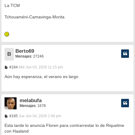
n
La TCM
s
a
Tchouaméni-Camavinga-Morita
j
e
Berto69
B
Mensajes:
27246
M
#184
Mié Jun 03, 2026 11:15 pm
e
n
Aún hay esperanza, el verano es largo
s
a
j
e
melabufa
Mensajes:
1678
M
#185
Jue Jun 04, 2026 1:06 pm
e
n
Esta tarde lo anuncia Floren para contrarrestar lo de Riquelme
s
con Haaland
a