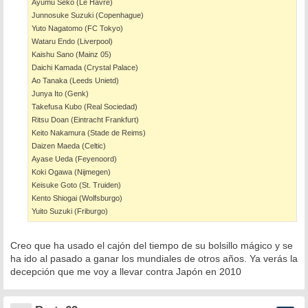
Ayumu Seko (Le Havre)
Junnosuke Suzuki (Copenhague)
Yuto Nagatomo (FC Tokyo)
Wataru Endo (Liverpool)
Kaishu Sano (Mainz 05)
Daichi Kamada (Crystal Palace)
Ao Tanaka (Leeds Unietd)
Junya Ito (Genk)
Takefusa Kubo (Real Sociedad)
Ritsu Doan (Eintracht Frankfurt)
Keito Nakamura (Stade de Reims)
Daizen Maeda (Celtic)
Ayase Ueda (Feyenoord)
Koki Ogawa (Nijmegen)
Keisuke Goto (St. Truiden)
Kento Shiogai (Wolfsburgo)
Yuito Suzuki (Friburgo)
Creo que ha usado el cajón del tiempo de su bolsillo mágico y se
ha ido al pasado a ganar los mundiales de otros años. Ya verás la
decepción que me voy a llevar contra Japón en 2010