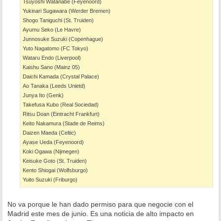
Tsuyoshi Watanabe (Feyenoord)
Yukinari Sugawara (Werder Bremen)
Shogo Taniguchi (St. Truiden)
Ayumu Seko (Le Havre)
Junnosuke Suzuki (Copenhague)
Yuto Nagatomo (FC Tokyo)
Wataru Endo (Liverpool)
Kaishu Sano (Mainz 05)
Daichi Kamada (Crystal Palace)
Ao Tanaka (Leeds Unietd)
Junya Ito (Genk)
Takefusa Kubo (Real Sociedad)
Ritsu Doan (Eintracht Frankfurt)
Keito Nakamura (Stade de Reims)
Daizen Maeda (Celtic)
Ayase Ueda (Feyenoord)
Koki Ogawa (Nijmegen)
Keisuke Goto (St. Truiden)
Kento Shiogai (Wolfsburgo)
Yuito Suzuki (Friburgo)
No va porque le han dado permiso para que negocie con el
Madrid este mes de junio. Es una noticia de alto impacto en