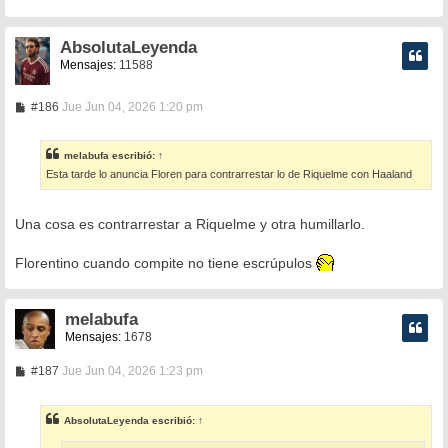
j
e
AbsolutaLeyenda
Mensajes:
11588
M
#186
Jue Jun 04, 2026 1:20 pm
e
n
s
melabufa
escribió:
↑
a
Esta tarde lo anuncia Floren para contrarrestar lo de Riquelme con Haaland
j
e
Una cosa es contrarrestar a Riquelme y otra humillarlo.
Florentino cuando compite no tiene escrúpulos
melabufa
Mensajes:
1678
M
#187
Jue Jun 04, 2026 1:23 pm
e
n
s
AbsolutaLeyenda
escribió:
↑
a
j