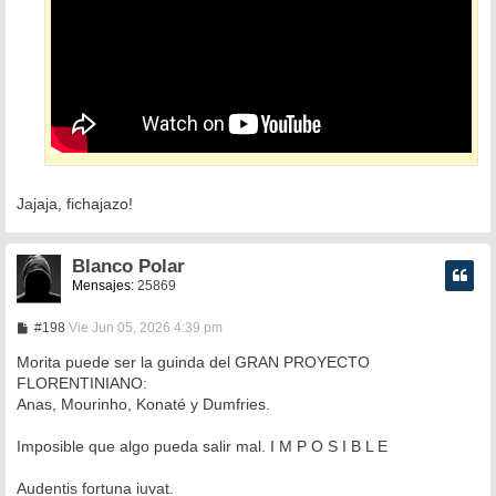
Jajaja, fichajazo!
Blanco Polar
Mensajes:
25869
M
#198
Vie Jun 05, 2026 4:39 pm
e
n
Morita puede ser la guinda del GRAN PROYECTO
s
FLORENTINIANO:
a
Anas, Mourinho, Konaté y Dumfries.
j
e
Imposible que algo pueda salir mal. I M P O S I B L E
Audentis fortuna iuvat.