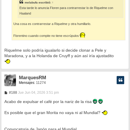
e
melabufa
escribió:
↑
Esta tarde lo anuncia Floren para contrarrestar lo de Riquelme con
Haaland
Una cosa es contrarrestar a Riquelme y otra humillarlo.
Florentino cuando compite no tiene escrúpulos
Riquelme solo podría igualarlo si decide clonar a Pele y
Maradona, y a la Holanda de Cruyff y aún así iría ajustadito
MarquesRM
Mensajes:
11274
M
#188
Jue Jun 04, 2026 3:51 pm
e
n
Acabo de expulsar el café por la nariz de la risa
s
a
Es posible que el gran Morita no vaya ni al Mundial?
j
e
Convocatoria de Japón para el Mundial