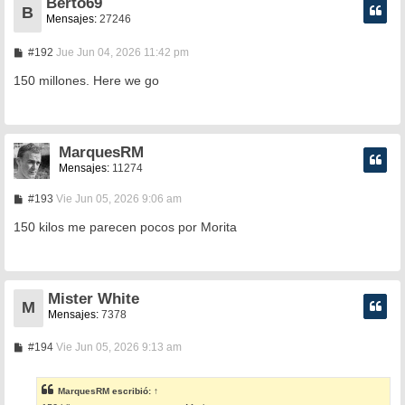
Berto69
B
Mensajes:
27246
M
#192
Jue Jun 04, 2026 11:42 pm
e
n
150 millones. Here we go
s
a
j
e
MarquesRM
Mensajes:
11274
M
#193
Vie Jun 05, 2026 9:06 am
e
n
150 kilos me parecen pocos por Morita
s
a
j
e
Mister White
M
Mensajes:
7378
M
#194
Vie Jun 05, 2026 9:13 am
e
n
s
MarquesRM
escribió:
↑
a