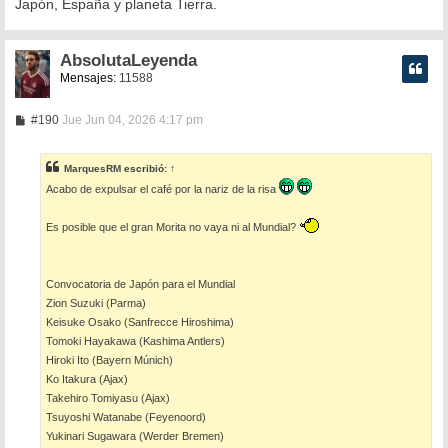
Japón, España y planeta Tierra.
AbsolutaLeyenda
Mensajes:
11588
M
#190
Jue Jun 04, 2026 4:17 pm
e
n
s
MarquesRM
escribió:
↑
a
j
Acabo de expulsar el café por la nariz de la risa
e
Es posible que el gran Morita no vaya ni al Mundial?
Convocatoria de Japón para el Mundial
Zion Suzuki (Parma)
Keisuke Osako (Sanfrecce Hiroshima)
Tomoki Hayakawa (Kashima Antlers)
Hiroki Ito (Bayern Múnich)
Ko Itakura (Ajax)
Takehiro Tomiyasu (Ajax)
Tsuyoshi Watanabe (Feyenoord)
Yukinari Sugawara (Werder Bremen)